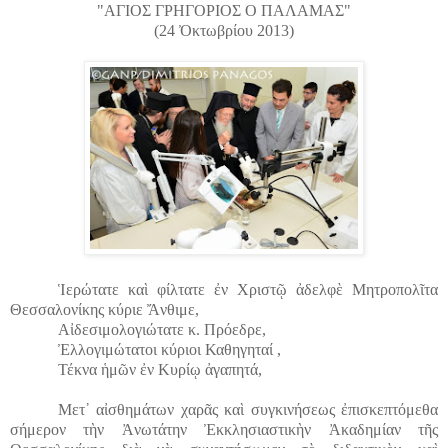
"ΑΓΙΟΣ ΓΡΗΓΟΡΙΟΣ Ο ΠΑΛΑΜΑΣ"
(24 Ὀκτωβρίου 2013)
Ἱερώτατε καὶ φίλτατε ἐν Χριστῷ ἀδελφὲ Μητροπολῖτα
Θεσσαλονίκης
κύριε Ἄνθιμε,
Αἰδεσιμολογιώτατε κ. Πρόεδρε,
Ἐλλογιμώτατοι κύριοι Καθηγηταί ,
Τέκνα ἡμῶν ἐν Κυρίῳ ἀγαπητά,
Μετ᾽ αἰσθημάτων χαρᾶς καὶ συγκινήσεως ἐπισκεπτόμεθα
σήμερον τὴν Ἀνωτάτην Ἐκκλησιαστικὴν Ἀκαδημίαν τῆς