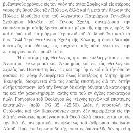
βυζαντινοὺς χρόνους εἰς τὸν ναὸν τῆς ἁγίας Σοφίας καὶ εἰς ἑτέρους
ναοὺς τῆς βασιλίδος τῶν Πόλεων, ἀλλὰ καὶ ἡ μετὰ τὴν ἅλωσιν τῆς
Πόλεως ἱδρυθεῖσα ὑπὸ τοῦ λογιωτάτου Πατριάρχου Γενναδίου
Σχολαρίου Μεγάλη τοῦ Γένους Σχολή, συνεχίζουσα τὴν
ἐκπαιδευτικὴν αὐτῆς δραστηριότητα μέχρι τῆς σήμερον, πρός δὲ
καὶ ἡ ὑπὸ τοῦ Πατριάρχου Γερμανοῦ τοῦ Δ´ ἱδρυθεῖσα κατὰ τὸ
ἔτος 1844 Ἱερὰ Θεολογικὴ Σχολὴ τῆς Χάλκης, ἡ ὁποία διέκοψε
δυστυχῶς καὶ ἀδίκως, ὡς τυγχάνει τοῖς πᾶσι γνωστόν, τὴν
λειτουργίαν αὐτῆς πρὸ 42 ἐτῶν.
Ἡ ἐπιστήμη τῆς Θεολογίας ἡ ὁποία καλλιεργεῖται εἰς τὰς
Ἀνωτάτας Ἐκκλησιαστικὰς Ἀκαδημίας καὶ εἰς τὰς Θεολογικὰς
Σχολὰς τῶν Πανεπιστημίων, ὡς καὶ παρ᾽ ὑμῖν, καὶ διὰ τὴν ὁποίαν
φυσικῷ τῷ λόγῳ ἐνδιαφέρεται ὅλως ἰδιαιτέρως ἡ Μήτηρ ἡμῶν
Ἐκκλησία, διακρίνεται ἀπὸ τὰς λοιπὰς ἐπιστήμας διὰ τὴν διττὴν
αὐτῆς ὑπόστασιν· ὑπὸ τὴν ἔννοιαν δὲ αὐτὴν δύναται νὰ κατανοήσῃ
τις καὶ τὸν χαρακτηρισμὸν αὐτῆς ὑπὸ τοῦ ἐν ἁγίοις προκατόχου
ἡμῶν Γρηγορίου τοῦ Θεολόγου ὡς «τέχνης τεχνῶν καὶ ἐπιστήμης
ἐπιστημῶν» (πρβλ. PG 35, 425.50). Διότι ἡ ἀποστολὴ τῆς
Θεολογίας καὶ τῶν διακονούντων αὐτὴν δὲν περιορίζεται εἰς τὴν
διὰ τῆς γνώσεως προσέγγισιν τοῦ Θεοῦ ἀλλὰ ἐπεκτείνεται καὶ εἰς
τὴν διὰ τῆς πνευματικῆς ἀνυψώσεως τοῦ ἀνθρώπου οἰκείωσιν
Αὐτοῦ. Πρὸς ἐκπλήρωσιν δὲ τῆς τοιαύτης ἀποστολῆς δὲν ἀρκεῖ ἡ