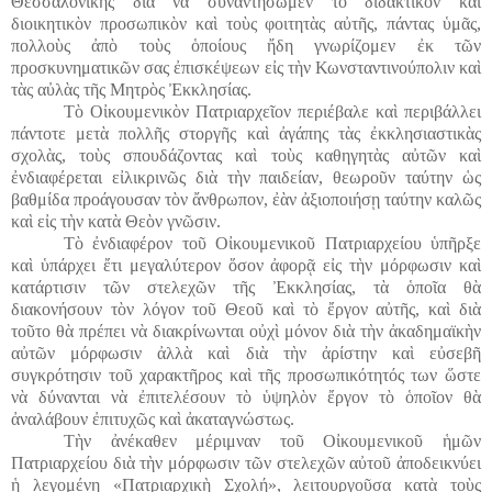
Θεσσαλονίκης διὰ νὰ συναντήσωμεν τὸ διδακτικὸν καὶ
διοικητικὸν προσωπικὸν καὶ τοὺς φοιτητὰς αὐτῆς, πάντας ὑμᾶς,
πολλοὺς ἀπὸ τοὺς ὁποίους ἤδη γνωρίζομεν ἐκ τῶν
προσκυνηματικῶν σας ἐπισκέψεων εἰς τὴν Κωνσταντινούπολιν καὶ
τὰς αὐλὰς τῆς Μητρὸς Ἐκκλησίας.
Τὸ Οἰκουμενικὸν Πατριαρχεῖον περιέβαλε καὶ περιβάλλει
πάντοτε μετὰ πολλῆς στοργῆς καὶ ἀγάπης τὰς ἐκκλησιαστικὰς
σχολὰς, τοὺς σπουδάζοντας καὶ τοὺς καθηγητὰς αὐτῶν καὶ
ἐνδιαφέρεται εἰλικρινῶς διὰ τὴν παιδείαν, θεωροῦν ταύτην ὡς
βαθμίδα προάγουσαν τὸν ἄνθρωπον, ἐὰν ἀξιοποιήσῃ ταύτην καλῶς
καὶ εἰς τὴν κατὰ Θεὸν γνῶσιν.
Τὸ ἐνδιαφέρον τοῦ Οἰκουμενικοῦ Πατριαρχείου ὑπῆρξε
καὶ ὑπάρχει ἔτι μεγαλύτερον ὅσον ἀφορᾷ εἰς τὴν μόρφωσιν καὶ
κατάρτισιν τῶν στελεχῶν τῆς Ἐκκλησίας, τὰ ὁποῖα θὰ
διακονήσουν τὸν λόγον τοῦ Θεοῦ καὶ τὸ ἔργον αὐτῆς, καὶ διὰ
τοῦτο θὰ πρέπει νὰ διακρίνωνται οὐχὶ μόνον διὰ τὴν ἀκαδημαϊκὴν
αὐτῶν μόρφωσιν ἀλλὰ καὶ διὰ τὴν ἀρίστην καὶ εὐσεβῆ
συγκρότησιν τοῦ χαρακτῆρος καὶ τῆς προσωπικότητός των ὥστε
νὰ δύνανται νὰ ἐπιτελέσουν τὸ ὑψηλὸν ἔργον τὸ ὁποῖον θὰ
ἀναλάβουν ἐπιτυχῶς καὶ ἀκαταγνώστως.
Τὴν ἀνέκαθεν μέριμναν τοῦ Οἰκουμενικοῦ ἡμῶν
Πατριαρχείου διὰ τὴν μόρφωσιν τῶν στελεχῶν αὐτοῦ ἀποδεικνύει
ἡ λεγομένη «Πατριαρχικὴ Σχολή», λειτουργοῦσα κατὰ τοὺς