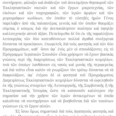
συντήρησιν, φύλαξιν καὶ ἀνάδειξιν τοῦ ἀνεκτιμήτου θησαυροῦ τῶν
Ἐκκλησιαστικῶν σκευῶν καὶ τῶν ἔργων μικροτεχνίας, τῶν
εἰκόνων καὶ τῶν τοιχογραφιῶν, τῶν ἱερῶν ἀμφίων καὶ τῶν
χειρογράφων κωδίκων, τὸν ὁποῖον τὸ εὐσεβὲς ἡμῶν Γένος
παρέλαβεν ἀπὸ τὰς παλαιοτέρας γενεὰς καὶ τὸν ὁποῖον θαυμάζει
σύμπας ὁ κόσμος διὰ τὴν ἀνεπανάληπτον ποιότητα καὶ ὑψηλὴν
καλλιτεχνικὴν αὐτοῦ ἀξίαν. Πεπείσμεθα δὲ ὅτι ἐκ τῆς παραλλήλου
λειτουργίας τῶν δύο κατευθύνσεων πολλαὶ ἀγαθαὶ συνέργειαι
δύνανται νὰ προκύψουν, ἐπωφελεῖς διὰ τοὺς φοιτητὰς καὶ τῶν δύο
Προγραμμάτων, καθ᾽ ὅσον ἀφ᾽ ἑνὸς μὲν οἱ σπουδάζοντες εἰς τὸ
Πρόγραμμα Ἱερατικῶν Σπουδῶν εἶναι χρήσιμον νὰ ἔχουν βασικὰς
γνώσεις περὶ τῆς διαχειρίσεως τῶν Ἐκκλησιαστικῶν κειμηλίων,
τινὰ τῶν ὁποίων λανθάνουν εἰς ναοὺς καὶ μονὰς τῆς περιφερείας
καὶ διὰ τοῦτο εἶναι καλὸν νὰ γνωρίζουν τίνι τρόπῳ δύνανται νὰ τὰ
διαφυλάξουν, ἀφ᾽ ἑτέρου δὲ οἱ φοιτηταὶ τοῦ Προγράμματος
Διαχειρίσεως Ἐκκλησιαστικῶν κειμηλίων δύνανται νὰ ὠφεληθοῦν
ἐκ τῆς γνώσεως στοιχείων τῆς Λειτουργικῆς, τῆς Συμβολικῆς ἢ τῆς
Ἐκκλησιαστικῆς Ἱστορίας ὥστε νὰ κατανοοῦν καλύτερον τὴν
σημασίαν καὶ τὴν χρῆσιν τῶν ἱερῶν ἀντικειμένων τὰ ὁποῖα
καλοῦνται νὰ συντηρήσουν καὶ νὰ βοηθοῦνται διὰ τῶν τοιούτων
γνώσεων εἰς τὸ ἔργον αὐτῶν.
Ἐξ ἴσου ὅμως σημαντικὰ διὰ τοὺς ἀγαπητοὺς φοιτητὰς καὶ