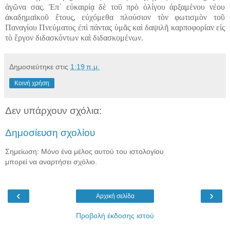
ἀγῶνα σας. Ἐπ᾽ εὐκαιρίᾳ δὲ τοῦ πρὸ ὀλίγου ἀρξαμένου νέου
ἀκαδημαϊκοῦ ἔτους, εὐχόμεθα πλούσιον τὸν φωτισμὸν τοῦ
Παναγίου Πνεύματος ἐπὶ πάντας ὑμᾶς καὶ δαψιλῆ καρποφορίαν εἰς
τὸ ἔργον διδασκόντων καὶ διδασκομένων.
Δημοσιεύτηκε στις
1:19 π.μ.
Κοινή χρήση
Δεν υπάρχουν σχόλια:
Δημοσίευση σχολίου
Σημείωση: Μόνο ένα μέλος αυτού του ιστολογίου
μπορεί να αναρτήσει σχόλιο.
‹
›
Αρχική σελίδα
Προβολή έκδοσης ιστού