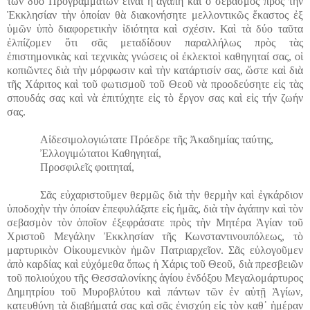
τῶν δύο Προγραμμάτων εἶναι ἡ ἀγάπη καὶ ὁ σεβασμὸς πρὸς τὴν
Ἐκκλησίαν τὴν ὁποίαν θὰ διακονήσητε μελλοντικῶς ἕκαστος ἐξ
ὑμῶν ὑπὸ διαφορετικὴν ἰδιότητα καὶ σχέσιν. Καὶ τὰ δύο ταῦτα
ἐλπίζομεν ὅτι σᾶς μεταδίδουν παραλλήλως πρὸς τὰς
ἐπιστημονικὰς καὶ τεχνικὰς γνώσεις οἱ ἐκλεκτοὶ καθηγηταί σας, οἱ
κοπιῶντες διὰ τὴν μόρφωσιν καὶ τὴν κατάρτισίν σας, ὥστε καὶ διὰ
τῆς Χάριτος καὶ τοῦ φωτισμοῦ τοῦ Θεοῦ νὰ προοδεύσητε εἰς τὰς
σπουδάς σας καὶ νὰ ἐπιτύχητε εἰς τὸ ἔργον σας καὶ εἰς τήν ζωήν
σας.
Αἰδεσιμολογιώτατε Πρόεδρε τῆς Ἀκαδημίας ταύτης,
Ἐλλογιμώτατοι Καθηγηταί,
Προσφιλεῖς φοιτηταί,
Σᾶς εὐχαριστοῦμεν θερμῶς διὰ τὴν θερμὴν καὶ ἐγκάρδιον
ὑποδοχὴν τὴν ὁποίαν ἐπεφυλάξατε εἰς ἡμᾶς, διὰ τὴν ἀγάπην καὶ τὸν
σεβασμὸν τὸν ὁποῖον ἐξεφράσατε πρὸς τὴν Μητέρα Ἁγίαν τοῦ
Χριστοῦ Μεγάλην Ἐκκλησίαν τῆς Κωνσταντινουπόλεως, τὸ
μαρτυρικὸν Οἰκουμενικὸν ἡμῶν Πατριαρχεῖον. Σᾶς εὐλογοῦμεν
ἀπὸ καρδίας καὶ εὐχόμεθα ὅπως ἡ Χάρις τοῦ Θεοῦ, διὰ πρεσβειῶν
τοῦ πολιούχου τῆς Θεσσαλονίκης ἁγίου ἐνδόξου Μεγαλομάρτυρος
Δημητρίου τοῦ Μυροβλύτου καὶ πάντων τῶν ἐν αὐτῇ Ἁγίων,
κατευθύνῃ τὰ διαβήματά σας καὶ σᾶς ἐνισχύῃ εἰς τὸν καθ᾽ ἡμέραν