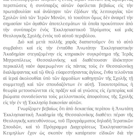
περιπτώσεις ἡ συνύπαρξις αὐτῶν ὀφείλεται βεβαίως εἰς τὴν
πρωτοβουλίαν καὶ ἀνάληψιν τῶν ἐξόδων τῆς λειτουργίας τῶν
Σχολῶν ὑπὸ τῶν Ἱερῶν Μονῶν, τὸ τοιοῦτον ὅμως δὲν ἀναιρεῖ τὴν
σημασίαν τῶν ἀγαθῶν ἀποτελεσμάτων τὰ ὁποῖα προκύπτουν ἀπὸ
τὴν συνύπαρξιν ἑνὸς Ἐκκλησιαστικοῦ Ἱδρύματος καὶ μιᾶς
Θεολογικῆς Σχολῆς ἐντὸς τοῦ αὐτοῦ περιβόλου.
Διὸ καὶ μετὰ πολλῆς χαρᾶς διαπιστοῦμεν ὅτι τὸ αὐτὸ
συμβαίνει καὶ εἰς τὴν ἐνταῦθα Ἀνωτάτην Ἐκκλησιαστικὴν
Ἀκαδημίαν στεγαζομένην εἰς κτηριακὸν συγκρότημα τῆς Ἱερᾶς
Μητροπόλεως Θεσσαλονίκης καὶ διαθέτουσαν ἰδιόκτητον
περικαλλῆ ναὸν ἀφιερωμένον εἰς πάντας τοὺς ἐν Θεσσαλονίκῃ
διαλάμψαντας καὶ τῷ Θεῷ εὐαρεστήσαντας ἁγίους, ἔνθα τελοῦνται
αἱ ἱεραὶ ἀκολουθίαι ὑπὸ τῶν ἁρμοδίων καθηγητῶν τῆς Σχολῆς τῇ
συμμετοχῇ καὶ τῶν σπουδαζόντων ἐν αὐτῇ. Τοιουτοτρόπως ἡ
θεωρία μετουσιώνεται εἰς πρᾶξιν καὶ αἱ γνώσεις εἰς ἐμπειρίας καὶ
βιώματα συνοδεύοντα τοὺς μελλοντικοὺς ἀποφοίτους τῆς Σχολῆς
εἰς τὴν ἐν τῇ Ἐκκλησίᾳ διακονίαν αὐτῶν.
Γνωρίζομεν βεβαίως ὅτι ἀπὸ δεκαετίας περίπου ἡ Ἀνωτάτη
Ἐκκλησιαστικὴ Ἀκαδημία τῆς Θεσσαλονίκης διαθέτει πέραν τῆς
Θεολογικῆς κατευθύνσεως, τοῦ Προγράμματος δηλαδὴ Ἱερατικῶν
Σπουδῶν, καὶ τὸ Πρόγραμμα Διαχειρίσεως Ἐκκλησιαστικῶν
Κειμηλίων ἔχον ὡς σκοπὸν τὴν κατάρτισιν εἰδικῶν διὰ τὴν