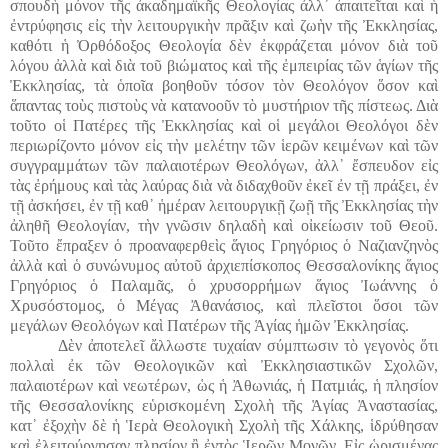
σπουδὴ μόνον τῆς ἀκαδημαϊκῆς Θεολογίας ἀλλ᾽ ἀπαιτεῖται καὶ ἡ
ἐντρύφησις εἰς τὴν λειτουργικὴν πρᾶξιν καὶ ζωὴν τῆς Ἐκκλησίας,
καθότι ἡ Ὀρθόδοξος Θεολογία δὲν ἐκφράζεται μόνον διὰ τοῦ
λόγου ἀλλὰ καὶ διὰ τοῦ βιώματος καὶ τῆς ἐμπειρίας τῶν ἁγίων τῆς
Ἐκκλησίας, τὰ ὁποῖα βοηθοῦν τόσον τὸν Θεολόγον ὅσον καὶ
ἅπαντας τοὺς πιστοὺς νὰ κατανοοῦν τὸ μυστήριον τῆς πίστεως. Διὰ
τοῦτο οἱ Πατέρες τῆς Ἐκκλησίας καὶ οἱ μεγάλοι Θεολόγοι δὲν
περιωρίζοντο μόνον εἰς τὴν μελέτην τῶν ἱερῶν κειμένων καὶ τῶν
συγγραμμάτων τῶν παλαιοτέρων Θεολόγων, ἀλλ᾽ ἔσπευδον εἰς
τὰς ἐρήμους καὶ τὰς λαύρας διὰ νὰ διδαχθοῦν ἐκεῖ ἐν τῇ πράξει, ἐν
τῇ ἀσκήσει, ἐν τῇ καθ᾽ ἡμέραν λειτουργικῇ ζωῇ τῆς Ἐκκλησίας τὴν
ἀληθῆ Θεολογίαν, τὴν γνῶσιν δηλαδὴ καὶ οἰκείωσιν τοῦ Θεοῦ.
Τοῦτο ἔπραξεν ὁ προαναφερθεὶς ἅγιος Γρηγόριος ὁ Ναζιανζηνὸς
ἀλλὰ καὶ ὁ συνώνυμος αὐτοῦ ἀρχιεπίσκοπος Θεσσαλονίκης ἅγιος
Γρηγόριος ὁ Παλαμᾶς, ὁ χρυσορρήμων ἅγιος Ἰωάννης ὁ
Χρυσόστομος, ὁ Μέγας Ἀθανάσιος, καὶ πλεῖστοι ὅσοι τῶν
μεγάλων Θεολόγων καὶ Πατέρων τῆς Ἁγίας ἡμῶν Ἐκκλησίας.
Δὲν ἀποτελεῖ ἄλλωστε τυχαίαν σύμπτωσιν τὸ γεγονὸς ὅτι
πολλαὶ ἐκ τῶν Θεολογικῶν καὶ Ἐκκλησιαστικῶν Σχολῶν,
παλαιοτέρων καὶ νεωτέρων, ὡς ἡ Ἀθωνιάς, ἡ Πατμιάς, ἡ πλησίον
τῆς Θεσσαλονίκης εὑρισκομένη Σχολὴ τῆς Ἁγίας Ἀναστασίας,
κατ᾽ ἐξοχὴν δὲ ἡ Ἱερὰ Θεολογικὴ Σχολὴ τῆς Χάλκης, ἱδρύθησαν
καὶ ἐλειτούργησαν πλησίον ἢ ἐντὸς Ἱερῶν Μονῶν. Εἰς ὡρισμένας