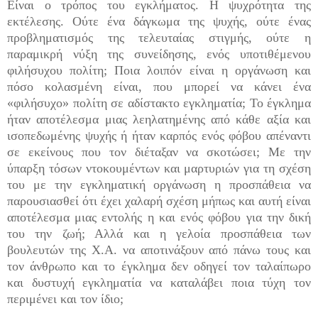
Είναι ο τρόπος του εγκλήματος. Η ψυχρότητα της
εκτέλεσης. Ούτε ένα δάγκωμα της ψυχής, ούτε ένας
προβληματισμός της τελευταίας στιγμής, ούτε η
παραμικρή νύξη της συνείδησης, ενός υποτιθέμενου
φιλήσυχου πολίτη; Ποια λοιπόν είναι η οργάνωση και
πόσο κολασμένη είναι, που μπορεί να κάνει ένα
«φιλήσυχο» πολίτη σε αδίστακτο εγκληματία; Το έγκλημα
ήταν αποτέλεσμα μιας λεηλατημένης από κάθε αξία και
ισοπεδωμένης ψυχής ή ήταν καρπός ενός φόβου απέναντι
σε εκείνους που τον διέταξαν να σκοτώσει; Με την
ύπαρξη τόσων ντοκουμέντων και μαρτυριών για τη σχέση
του με την εγκληματική οργάνωση η προσπάθεια να
παρουσιασθεί ότι έχει χαλαρή σχέση μήπως και αυτή είναι
αποτέλεσμα μιας εντολής η και ενός φόβου για την δική
του την ζωή; Αλλά και η γελοία προσπάθεια των
βουλευτών της Χ.Α. να αποτινάξουν από πάνω τους και
τον άνθρωπο και το έγκλημα δεν οδηγεί τον ταλαίπωρο
και δυστυχή εγκληματία να καταλάβει ποια τύχη τον
περιμένει και τον ίδιο;