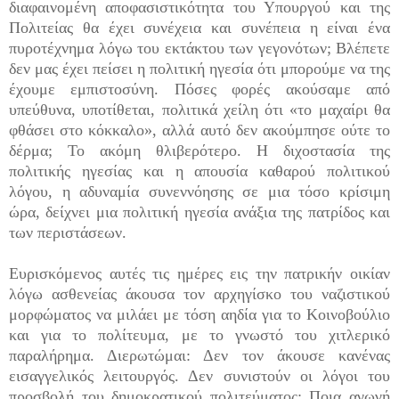
διαφαινομένη αποφασιστικότητα του Υπουργού και της
Πολιτείας θα έχει συνέχεια και συνέπεια η είναι ένα
πυροτέχνημα λόγω του εκτάκτου των γεγονότων; Βλέπετε
δεν μας έχει πείσει η πολιτική ηγεσία ότι μπορούμε να της
έχουμε εμπιστοσύνη. Πόσες φορές ακούσαμε από
υπεύθυνα, υποτίθεται, πολιτικά χείλη ότι «το μαχαίρι θα
φθάσει στο κόκκαλο», αλλά αυτό δεν ακούμπησε ούτε το
δέρμα; Το ακόμη θλιβερότερο. Η διχοστασία της
πολιτικής ηγεσίας και η απουσία καθαρού πολιτικού
λόγου, η αδυναμία συνεννόησης σε μια τόσο κρίσιμη
ώρα, δείχνει μια πολιτική ηγεσία ανάξια της πατρίδος και
των περιστάσεων.
Ευρισκόμενος αυτές τις ημέρες εις την πατρικήν οικίαν
λόγω ασθενείας άκουσα τον αρχηγίσκο του ναζιστικού
μορφώματος να μιλάει με τόση αηδία για το Κοινοβούλιο
και για το πολίτευμα, με το γνωστό του χιτλερικό
παραλήρημα. Διερωτώμαι: Δεν τον άκουσε κανένας
εισαγγελικός λειτουργός. Δεν συνιστούν οι λόγοι του
προσβολή του δημοκρατικού πολιτεύματος; Ποια αγωγή