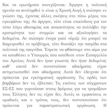
Και τα ερωτήματα συνεχίζονται: Άργησε η πολιτική
ηγεσία να αντιληφθεί τι είναι η Χρυσή Αυγή ή σιώπησε εν
γνώσει της, έχοντας άλλες σκέψεις στο πίσω μέρος του
εγκεφάλου της; Αν άργησε, τότε είναι επικίνδυνη για τον
τόπο λόγω αδυναμίας και ανικανότητος να συλλάβει την
κρισιμότητα των στιγμών και να αξιολογήσει τα
δεδομένα. Αν σιώπησε ένοχα γιατί νόμιζε ότι μπορεί να
διαχειρισθεί το πρόβλημα, τότε θυσιάζει την πατρίδα στα
πολιτικά της παιγνίδια. Έπρεπε να φθάσουμε στο αίμα για
να καταθέσει ο Υπουργός όσα κατέθεσε στον Εισαγγελέα
του Αρείου; Αυτά δεν ήταν γνωστά; δεν ήταν δεδομένα;
καθ’ εαυτά δεν συνιστούσαν αδικήματα; είχαν
αντιμετωπισθεί σαν αδικήματα; Αυτά δεν έδειχναν ότι
πρόκειται για εγκληματική οργάνωση; Τις ορδές των
βαρβάρων δεν τις έβλεπαν; Τις εικόνες των σύγχρονων
ΕΣ-ΕΣ που γυρνούσαν στους δρόμους για να τρομάξουν
τους Έλληνες δεν τις είχαν δει; Αυτές οι εμφανίσεις οι
ομαδικές και ο τρόπος τους, δεν πιστοποιούσαν ότι
πρόκειται για παραστρατιωτική οργάνωση. Η