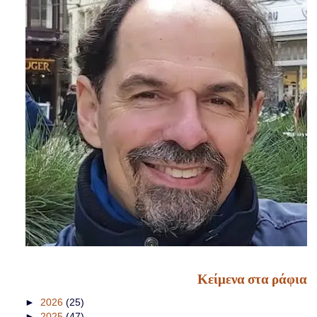
Κείμενα στα ράφια
►
2026
(25)
►
2025
(47)