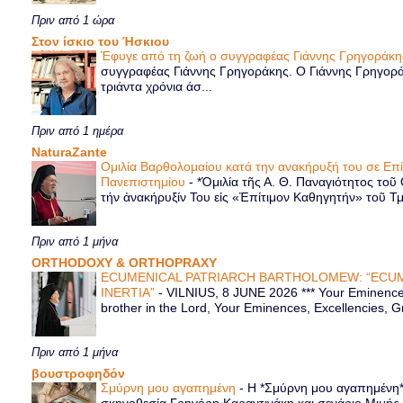
Πριν από 1 ώρα
Στον ίσκιο του Ήσκιου
Έφυγε από τη ζωή ο συγγραφέας Γιάννης Γρηγοράκ
συγγραφέας Γιάννης Γρηγοράκης. Ο Γιάννης Γρηγορά
τριάντα χρόνια άσ...
Πριν από 1 ημέρα
NaturaZante
Ομιλία Βαρθολομαίου κατά την ανακήρυξή του σε Επ
Πανεπιστημίου
-
*Ὁμιλία τῆς Α. Θ. Παναγιότητος τοῦ
τήν ἀνακήρυξίν Του εἰς «Ἐπίτιμον Καθηγητήν» τοῦ Τ
Πριν από 1 μήνα
ORTHODOXY & ORTHOPRAXY
ECUMENICAL PATRIARCH BARTHOLOMEW: “ECUM
INERTIA”
-
VILNIUS, 8 JUNE 2026 *** Your Eminence 
brother in the Lord, Your Eminences, Excellencies, G
Πριν από 1 μήνα
βουστροφηδόν
Σμύρνη μου αγαπημένη
-
Η *Σμύρνη μου αγαπημένη* ε