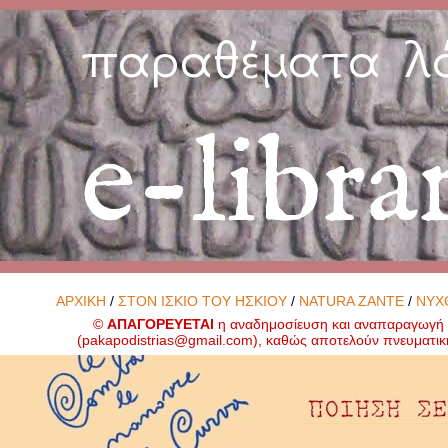
παραθέματα λ
e-libra
ΑΡΧΙΚΗ
/
ΣΤΟΝ ΙΣΚΙΟ ΤΟΥ ΗΣΚΙΟΥ
/
NATURA ZANTE
/
ΝΥΧ
©
ΑΠΑΓΟΡΕΥΕΤΑΙ
η αναδημοσίευση και αναπαραγωγή ο
(
pakapodistrias@gmail.com
), καθώς αποτελούν πνευματικ