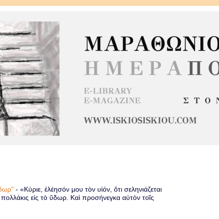
 ὕδωρ"
-
«Κύριε, ἐλέησόν μου τὸν υἱόν, ὅτι σεληνιάζεται
ὶ πολλάκις εἰς τὸ ὕδωρ. Καὶ προσήνεγκα αὐτὸν τοῖς