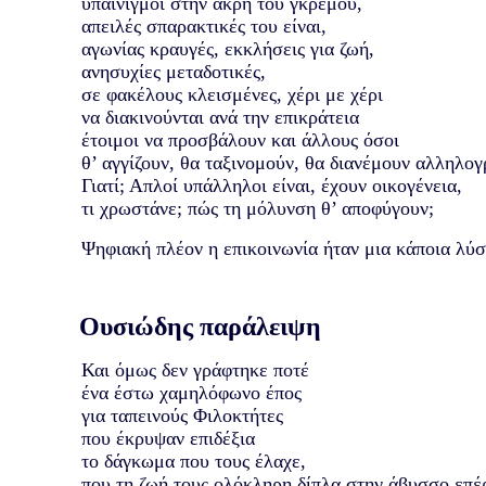
υπαινιγμοί στην άκρη του γκρεμού,
απειλές σπαρακτικές του είναι,
αγωνίας κραυγές, εκκλήσεις για ζωή,
ανησυχίες μεταδοτικές,
σε φακέλους κλεισμένες, χέρι με χέρι
να διακινούνται ανά την επικράτεια
έτοιμοι να προσβάλουν και άλλους όσοι
θ’ αγγίζουν, θα ταξινομούν, θα διανέμουν αλληλογ
Γιατί; Απλοί υπάλληλοι είναι, έχουν οικογένεια,
τι χρωστάνε; πώς τη μόλυνση θ’ αποφύγουν;
Ψηφιακή πλέον η επικοινωνία ήταν μια κάποια λύσ
Ουσιώδης παράλειψη
Και όμως δεν γράφτηκε ποτέ
ένα έστω χαμηλόφωνο έπος
για ταπεινούς Φιλοκτήτες
που έκρυψαν επιδέξια
το δάγκωμα που τους έλαχε,
που τη ζωή τους ολόκληρη δίπλα στην άβυσσο επ