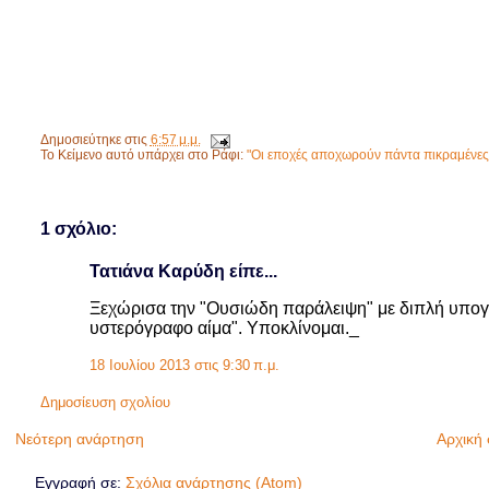
Δημοσιεύτηκε στις
6:57 μ.μ.
Το Κείμενο αυτό υπάρχει στο Ράφι:
"Οι εποχές αποχωρούν πάντα πικραμένες
1 σχόλιο:
Τατιάνα Καρύδη είπε...
Ξεχώρισα την "Ουσιώδη παράλειψη" με διπλή υπογρά
υστερόγραφο αίμα". Υποκλίνομαι._
18 Ιουλίου 2013 στις 9:30 π.μ.
Δημοσίευση σχολίου
Νεότερη ανάρτηση
Αρχική 
Εγγραφή σε:
Σχόλια ανάρτησης (Atom)