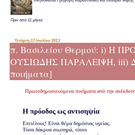
σκηνοθεσία Γρηγόρη Καραντινάκη και σενάριο Μιμής Ντ
Πριν από 11 μήνες
Τετάρτη 17 Ιουλίου 2013
π. Βασιλείου Θερμού: i) Η Π
ΟΥΣΙΩΔΗΣ ΠΑΡΑΛΕΙΨΗ, iii) 
ποιήματα]
Πρωτοδημοσιευόμενα ποιήματα από την ανέκδοτ
Η πρόοδος ως αντισηψία
Επιτέλους! Είναι θέμα δημόσιας υγείας.
Τόσα δάκρυα σιωπηρά, τόσοι