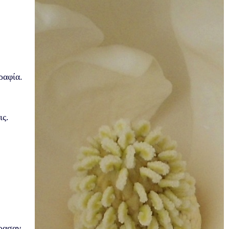
ραφία.
ις.
έρασαν