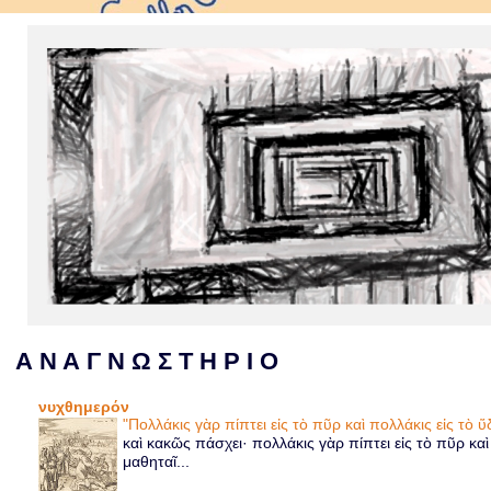
Α Ν Α Γ Ν Ω Σ Τ Η Ρ Ι Ο
νυχθημερόν
"Πολλάκις γὰρ πίπτει εἰς τὸ πῦρ καὶ πολλάκις εἰς τὸ
καὶ κακῶς πάσχει· πολλάκις γὰρ πίπτει εἰς τὸ πῦρ κα
μαθηταῖ...