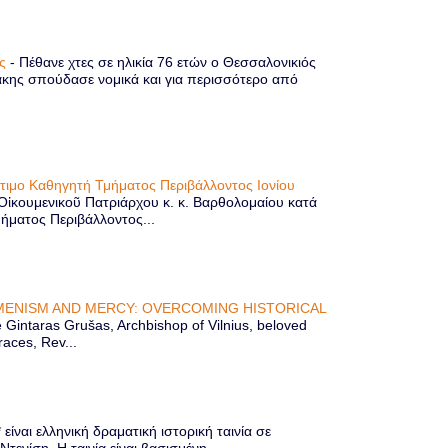
ης
-
Πέθανε χτες σε ηλικία 76 ετών ο Θεσσαλονικιός
κης σπούδασε νομικά και για περισσότερο από
ίτιμο Καθηγητή Τμήματος Περιβάλλοντος Ιονίου
 Οἰκουμενικοῦ Πατριάρχου κ. κ. Βαρθολομαίου κατά
μήματος Περιβάλλοντος...
ENISM AND MERCY: OVERCOMING HISTORICAL
Gintaras Grušas, Archbishop of Vilnius, beloved
races, Rev...
ίναι ελληνική δραματική ιστορική ταινία σε