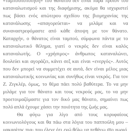
«ταμπουποποίηση» του θανάτου δεν είναι παρά προϊόν του
καταναλωτισμού και της διαφήμισης, ακόμα θα ισχυριστεί
πως βάσει ενός απώτερου σχεδίου της βιομηχανίας της
κατανάλωσης «απαγορεύεται» να μιλάμε και να
συναναστρεφόμαστε από κάθε άποψη με τον θάνατο.
Καταρχήν, ο θάνατος είναι ταμπού, σύμφωνα πάντα με το
καταναλωτικό θέλημα, γιατί ο νεκρός δεν είναι καλός
καταναλωτής. Ο «χρήσιμος» άνθρωπος καταναλώνει,
δουλεύει και αγοράζει, κάνει σεξ και είναι «ενεργός». Αυτός
που δεν μπορεί να συμμετέχει σε αυτά, δεν είναι μέλος μιας
καταναλωτικής κοινωνίας και συνήθως είναι νεκρός. Για τον
Ζ. Ζιγκλέρ, όμως, το θέμα πάει πολύ βαθύτερα. Το να μην
μιλάμε για τον θάνατο και τους νεκρούς μας, το να μην
προετοιμαζόμαστε για τον δικό μας θάνατο, σημαίνει πως
πολύ απλά έχουμε χάσει την ποιότητα της ζωής μας.
Θα φύγω για λίγο από τους κορυφαίους
κοινωνιολόγους και θα πάω στα λόγια του παππούλη μου –
μακαρίτης πια- που έλεγε ότι
εγώ θέλω να πεθάνω στο χωριό,