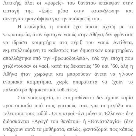
Αττικής, όλοι οι «φορείς» του θανάτου υπέκυψαν στην
επιταγή της «ζωής μέσα στην κατανάλωση» και
συνεργάστηκαν άψογα για την απόκρυψή του.
Η εκκλησία, η οποία έχει άμεση σχέση με τα
νεκροταφεία, όταν έφτιαχνε ναούς στην Αθήνα, δεν φρόντισε
να ιδρύσει κοιμητήρια στα πέριξ του ναού. Αντίθετα,
εκμεταλλευόμενη το καθεστώς των δημοτικών κοιμητηρίων,
απαλλάχτηκε από την «βρωμοδουλειά», ενώ την εποχή που
χτιζόντουσαν οι ναοί, κατά τις δεκαετίες ’50 και ’60, όλη η
Αθήνα ήταν χωράφια και μπορούσαν άνετα να γίνουν
ενοριακά κοιμητήρια, χωρίς απαραίτητα να έχουν το
παλαιότερο θρησκευτικό καθεστώς.
Στα νοσοκομεία, οι ετοιμοθάνατοι δεν έχουν καμία
προετοιμασία από τους γιατρούς τους για το μεγάλο και
τελευταίο τους ταξίδι. Οι γιατροί -όχι μόνο οι Έλληνες- δεν
διδάσκονται «Αγωγή του θανάτου» ή «Θανατολογία» (δεν
υπάρχουν αυτά τα μαθήματα, απλώς, φαντάζομαι πως κάπως