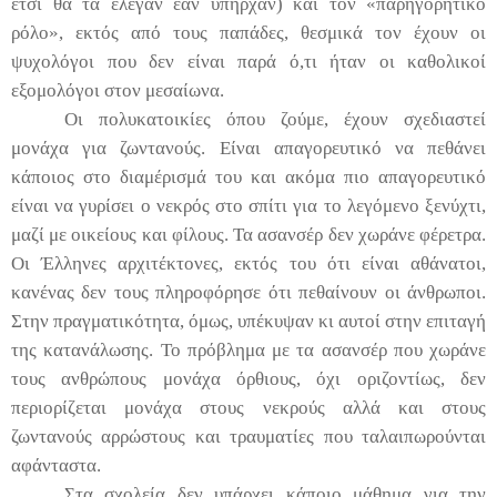
έτσι θα τα έλεγαν εάν υπήρχαν) και τον «παρηγορητικό
ρόλο», εκτός από τους παπάδες, θεσμικά τον έχουν οι
ψυχολόγοι που δεν είναι παρά ό,τι ήταν οι καθολικοί
εξομολόγοι στον μεσαίωνα.
Οι πολυκατοικίες όπου ζούμε, έχουν σχεδιαστεί
μονάχα για ζωντανούς. Είναι απαγορευτικό να πεθάνει
κάποιος στο διαμέρισμά του και ακόμα πιο απαγορευτικό
είναι να γυρίσει ο νεκρός στο σπίτι για το λεγόμενο ξενύχτι,
μαζί με οικείους και φίλους. Τα ασανσέρ δεν χωράνε φέρετρα.
Οι Έλληνες αρχιτέκτονες, εκτός του ότι είναι αθάνατοι,
κανένας δεν τους πληροφόρησε ότι πεθαίνουν οι άνθρωποι.
Στην πραγματικότητα, όμως, υπέκυψαν κι αυτοί στην επιταγή
της κατανάλωσης. Το πρόβλημα με τα ασανσέρ που χωράνε
τους ανθρώπους μονάχα όρθιους, όχι οριζοντίως, δεν
περιορίζεται μονάχα στους νεκρούς αλλά και στους
ζωντανούς αρρώστους και τραυματίες που ταλαιπωρούνται
αφάνταστα.
Στα σχολεία δεν υπάρχει κάποιο μάθημα για την