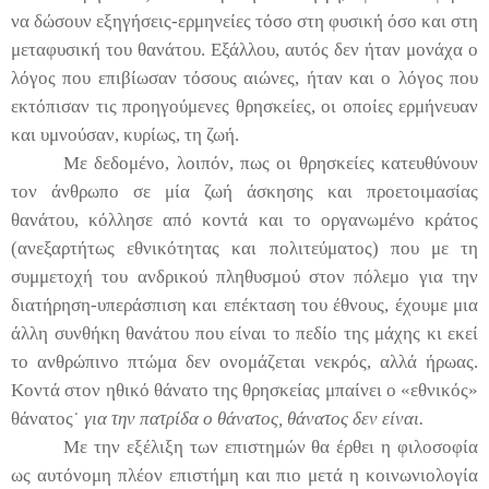
να δώσουν εξηγήσεις-ερμηνείες τόσο στη φυσική όσο και στη
μεταφυσική του θανάτου. Εξάλλου, αυτός δεν ήταν μονάχα ο
λόγος που επιβίωσαν τόσους αιώνες, ήταν και ο λόγος που
εκτόπισαν τις προηγούμενες θρησκείες, οι οποίες ερμήνευαν
και υμνούσαν, κυρίως, τη ζωή.
Με δεδομένο, λοιπόν, πως οι θρησκείες κατευθύνουν
τον άνθρωπο σε μία ζωή άσκησης και προετοιμασίας
θανάτου, κόλλησε από κοντά και το οργανωμένο κράτος
(ανεξαρτήτως εθνικότητας και πολιτεύματος) που με τη
συμμετοχή του ανδρικού πληθυσμού στον πόλεμο για την
διατήρηση-υπεράσπιση και επέκταση του έθνους, έχουμε μια
άλλη συνθήκη θανάτου που είναι το πεδίο της μάχης κι εκεί
το ανθρώπινο πτώμα δεν ονομάζεται νεκρός, αλλά ήρωας.
Κοντά στον ηθικό θάνατο της θρησκείας μπαίνει ο «εθνικός»
θάνατος˙
για την πατρίδα ο θάνατος, θάνατος δεν είναι.
Με την εξέλιξη των επιστημών θα έρθει η φιλοσοφία
ως αυτόνομη πλέον επιστήμη και πιο μετά η κοινωνιολογία