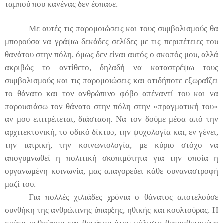
ταμπού που κανένας δεν έσπασε.
Με αυτές τις παρομοιώσεις και τους συμβολισμούς θα
μπορούσα να γράψω δεκάδες σελίδες με τις περιπέτειες του
θανάτου στην πόλη, όμως δεν είναι αυτός ο σκοπός μου, αλλά
ακριβώς το αντίθετο, δηλαδή να καταστρέψω τους
συμβολισμούς και τις παρομοιώσεις και οτιδήποτε εξωραΐζει
το θάνατο και τον ανθρώπινο φόβο απέναντί του και να
παρουσιάσω τον θάνατο στην πόλη στην «πραγματική του»
αν μου επιτρέπεται, διάσταση. Να τον δούμε μέσα από την
αρχιτεκτονική, το οδικό δίκτυο, την ψυχολογία και, εν γένει,
την ιατρική, την κοινωνιολογία, με κύριο στόχο να
απογυμνωθεί η πολιτική σκοπιμότητα για την οποία η
οργανωμένη κοινωνία, μας απαγορεύει κάθε συναναστροφή
μαζί του.
Για πολλές χιλιάδες χρόνια ο θάνατος αποτελούσε
συνθήκη της ανθρώπινης ύπαρξης, ηθικής και κουλτούρας. Η
σχέση ανθρώπου και θανάτου ήταν μάλιστα θεσμοθετημένη