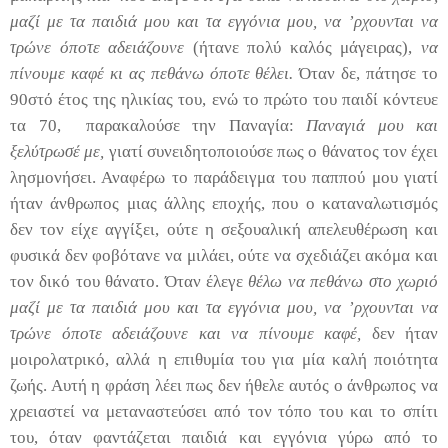
μαζί με τα παιδιά μου και τα εγγόνια μου, να ’ρχουνται να
τρώνε όποτε αδειάζουνε
(ήτανε πολύ καλός μάγειρας),
να
πίνουμε καφέ κι ας πεθάνω όποτε θέλει.
Όταν δε, πάτησε το
90στό έτος της ηλικίας του, ενώ το πρώτο του παιδί κόντευε
τα 70, παρακαλούσε την Παναγία:
Παναγιά μου και
ξελύτρωσέ με,
γιατί συνειδητοποιούσε πως ο θάνατος τον έχει
λησμονήσει. Αναφέρω το παράδειγμα του παππού μου γιατί
ήταν άνθρωπος μιας άλλης εποχής, που ο καταναλωτισμός
δεν τον είχε αγγίξει, ούτε η σεξουαλική απελευθέρωση και
φυσικά δεν φοβότανε να μιλάει, ούτε να σχεδιάζει ακόμα και
τον δικό του θάνατο. Όταν έλεγε
θέλω να πεθάνω στο χωριό
μαζί με τα παιδιά μου και τα εγγόνια μου, να ’ρχουνται να
τρώνε όποτε αδειάζουνε και να πίνουμε καφέ,
δεν ήταν
μοιρολατρικό, αλλά η επιθυμία του για μία καλή ποιότητα
ζωής. Αυτή η φράση λέει πως δεν ήθελε αυτός ο άνθρωπος να
χρειαστεί να μεταναστεύσει από τον τόπο του και το σπίτι
του, όταν φαντάζεται παιδιά και εγγόνια γύρω από το