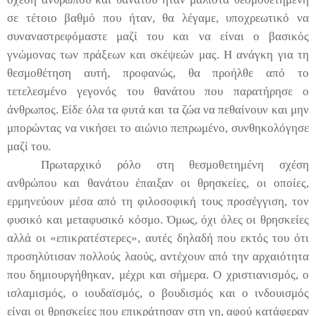
σε τέτοιο βαθμό που ήταν, θα λέγαμε, υποχρεωτικό να
συναναστρεφόμαστε μαζί του και να είναι ο βασικός
γνώμονας των πράξεων και σκέψεών μας. Η ανάγκη για τη
θεσμοθέτηση αυτή, προφανώς, θα προήλθε από το
τετελεσμένο γεγονός του θανάτου που παρατήρησε ο
άνθρωπος. Είδε όλα τα φυτά και τα ζώα να πεθαίνουν και μην
μπορώντας να νικήσει το αιώνιο πεπρωμένο, συνθηκολόγησε
μαζί του.
Πρωταρχικό ρόλο στη θεσμοθετημένη σχέση
ανθρώπου και θανάτου έπαιξαν οι θρησκείες, οι οποίες,
ερμηνεύουν μέσα από τη φιλοσοφική τους προσέγγιση, τον
φυσικό και μεταφυσικό κόσμο. Όμως, όχι όλες οι θρησκείες
αλλά οι «επικρατέστερες», αυτές δηλαδή που εκτός του ότι
προσηλύτισαν πολλούς λαούς, αντέχουν από την αρχαιότητα
που δημιουργήθηκαν, μέχρι και σήμερα. Ο χριστιανισμός, ο
ισλαμισμός, ο ιουδαϊσμός, ο βουδισμός και ο ινδουισμός
είναι οι θρησκείες που επικράτησαν στη γη, αφού κατάφεραν