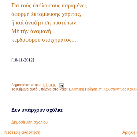
Γιὰ τοὺς ὑπόλοιπους παραμένει,
ἀφορμὴ ἐκταμίευσης χάριτος,
ἤ καὶ ἀναζήτηση προτύπων.
Μὲ τὴν ἀναμονὴ
κερδοφόρου στοιχήματος...
[18-11-2012]
Δημοσιεύτηκε στις
1:11 μ.μ.
Το Κείμενο αυτό υπάρχει στο Ράφι:
Ελληνική Ποίηση
,
π. Κωνσταντίνος Καλλ
Δεν υπάρχουν σχόλια:
Δημοσίευση σχολίου
Νεότερη ανάρτηση
Αρχική 