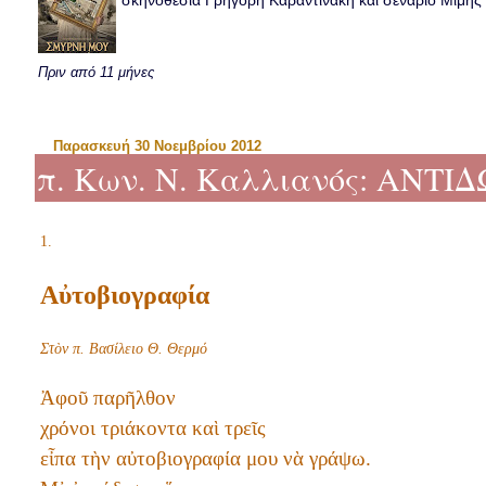
σκηνοθεσία Γρηγόρη Καραντινάκη και σενάριο Μιμής Ντ
Πριν από 11 μήνες
Παρασκευή 30 Νοεμβρίου 2012
π. Κων. Ν. Καλλιανός: ΑΝΤΙΔ
1.
Αὐτοβιογραφία
Στὸν π. Βασίλειο Θ. Θερμό
Ἀφοῦ παρῆλθον
χρόνοι τριάκοντα καὶ τρεῖς
εἶπα τὴν αὐτοβιογραφία μου νὰ γράψω.