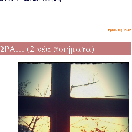
ενίση. Η ταινία είναι βασισμένη ...
Εμφάνιση όλων
ΩΡΑ… (2 νέα ποιήματα)