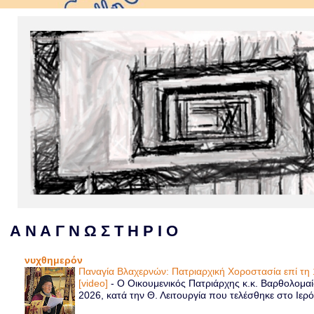
Α Ν Α Γ Ν Ω Σ Τ Η Ρ Ι Ο
νυχθημερόν
Παναγία Βλαχερνών: Πατριαρχική Χοροστασία επί τ
[video]
-
Ο Οικουμενικός Πατριάρχης κ.κ. Βαρθολομα
2026, κατά την Θ. Λειτουργία που τελέσθηκε στο Ιερό