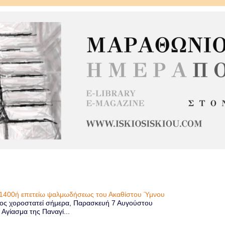
η 1400ή επετείω ψαλμωδήσεως του Ακαθίστου Ύμνου
ίος χοροστατεί σήμερα, Παρασκευή 7 Αυγούστου
 Αγίασμα της Παναγί...