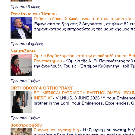
Πριν από 6 ώρες
Στον ίσκιο του Ήσκιου
Πέθανε ο Λάκης Χαλκιάς, ένας από τους σημαντικό
Έφυγε από τη ζωή στις 2 Αυγούστου, σε ηλικία 82 ετ
σημαντικότερους εκπροσώπους της μουσικής μας παρ
Πριν από 4 ημέρες
NaturaZante
Ομιλία Βαρθολομαίου κατά την ανακήρυξή του σε Επ
Πανεπιστημίου
-
*Ὁμιλία τῆς Α. Θ. Παναγιότητος τοῦ
τήν ἀνακήρυξίν Του εἰς «Ἐπίτιμον Καθηγητήν» τοῦ Τ
Πριν από 1 μήνα
ORTHODOXY & ORTHOPRAXY
ECUMENICAL PATRIARCH BARTHOLOMEW: “ECUM
INERTIA”
-
VILNIUS, 8 JUNE 2026 *** Your Eminence 
brother in the Lord, Your Eminences, Excellencies, G
Πριν από 1 μήνα
βουστροφηδόν
Σμύρνη μου αγαπημένη
-
Η *Σμύρνη μου αγαπημένη* ε