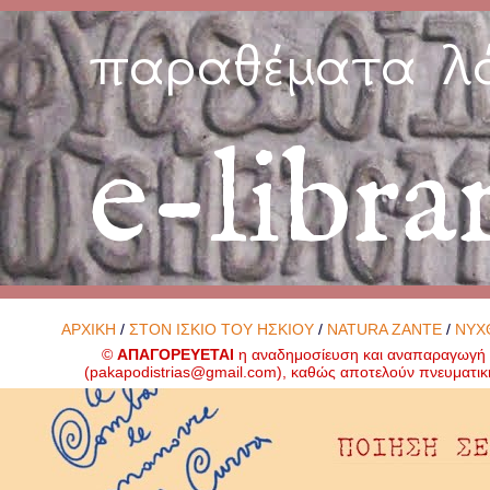
παραθέματα λ
e-libra
ΑΡΧΙΚΗ
/
ΣΤΟΝ ΙΣΚΙΟ ΤΟΥ ΗΣΚΙΟΥ
/
NATURA ZANTE
/
ΝΥΧ
©
ΑΠΑΓΟΡΕΥΕΤΑΙ
η αναδημοσίευση και αναπαραγωγή ο
(
pakapodistrias@gmail.com
), καθώς αποτελούν πνευματικ