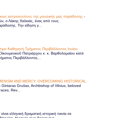
τερους εκπροσώπους της μουσικής μας παράδοσης
-
ών, ο Λάκης Χαλκιάς, ένας από τους
άδοσης. Την είδηση γ...
ίτιμο Καθηγητή Τμήματος Περιβάλλοντος Ιονίου
 Οἰκουμενικοῦ Πατριάρχου κ. κ. Βαρθολομαίου κατά
μήματος Περιβάλλοντος...
ENISM AND MERCY: OVERCOMING HISTORICAL
Gintaras Grušas, Archbishop of Vilnius, beloved
races, Rev...
ίναι ελληνική δραματική ιστορική ταινία σε