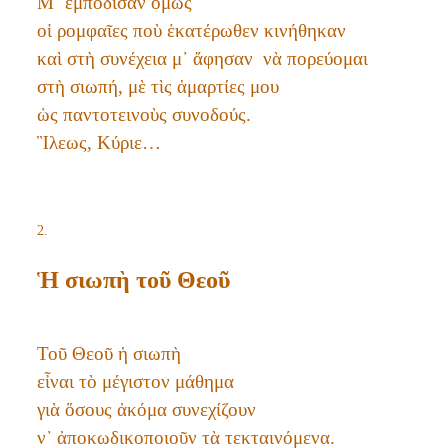
Μ᾿ ἐμπόδισαν ὅμως
οἱ ρομφαῖες ποὺ ἑκατέρωθεν κινήθηκαν
καὶ στὴ συνέχεια μ᾿ ἄφησαν νὰ πορεύομαι
στὴ σιωπή, μὲ τὶς ἁμαρτίες μου
ὡς παντοτεινοὺς συνοδούς.
Ἳλεως, Κύριε…
2.
Ἡ σιωπὴ τοῦ Θεοῦ
Τοῦ Θεοῦ ἡ σιωπὴ
εἶναι τὸ μέγιστον μάθημα
γιὰ ὅσους ἀκόμα συνεχίζουν
ν᾿ ἀποκωδικοποιοῦν τὰ τεκταινόμενα.