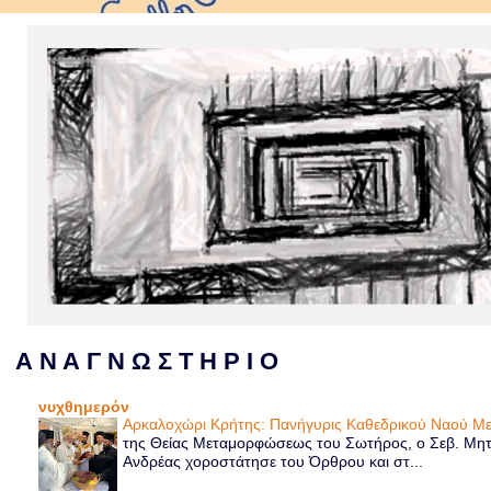
Α Ν Α Γ Ν Ω Σ Τ Η Ρ Ι Ο
νυχθημερόν
Αρκαλοχώρι Κρήτης: Πανήγυρις Καθεδρικού Ναού 
της Θείας Μεταμορφώσεως του Σωτήρος, ο Σεβ. Μητρ
Ανδρέας χοροστάτησε του Όρθρου και στ...