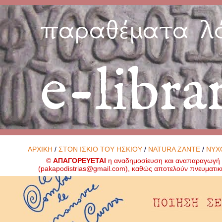
παραθέματα λ
e-libra
ΑΡΧΙΚΗ
/
ΣΤΟΝ ΙΣΚΙΟ ΤΟΥ ΗΣΚΙΟΥ
/
NATURA ZANTE
/
ΝΥΧ
©
ΑΠΑΓΟΡΕΥΕΤΑΙ
η αναδημοσίευση και αναπαραγωγή ο
(
pakapodistrias@gmail.com
), καθώς αποτελούν πνευματικ