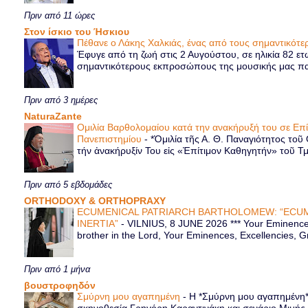
Πριν από 11 ώρες
Στον ίσκιο του Ήσκιου
Πέθανε ο Λάκης Χαλκιάς, ένας από τους σημαντικό
Έφυγε από τη ζωή στις 2 Αυγούστου, σε ηλικία 82 ετ
σημαντικότερους εκπροσώπους της μουσικής μας παρ
Πριν από 3 ημέρες
NaturaZante
Ομιλία Βαρθολομαίου κατά την ανακήρυξή του σε Επ
Πανεπιστημίου
-
*Ὁμιλία τῆς Α. Θ. Παναγιότητος τοῦ
τήν ἀνακήρυξίν Του εἰς «Ἐπίτιμον Καθηγητήν» τοῦ Τ
Πριν από 5 εβδομάδες
ORTHODOXY & ORTHOPRAXY
ECUMENICAL PATRIARCH BARTHOLOMEW: “ECUM
INERTIA”
-
VILNIUS, 8 JUNE 2026 *** Your Eminence 
brother in the Lord, Your Eminences, Excellencies, G
Πριν από 1 μήνα
βουστροφηδόν
Σμύρνη μου αγαπημένη
-
Η *Σμύρνη μου αγαπημένη* ε