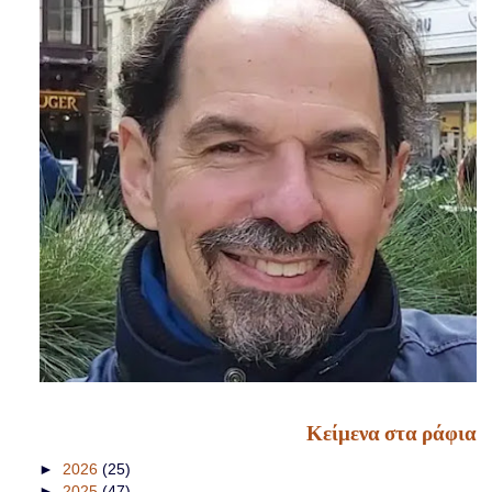
Κείμενα στα ράφια
►
2026
(25)
►
2025
(47)