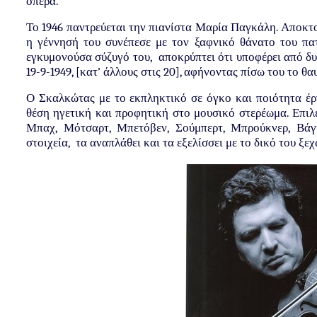
όπερα.
Το 1946 παντρεύεται την πιανίστα Μαρία Παγκάλη. Αποκτο
η γέννησή του συνέπεσε με τον ξαφνικό θάνατο του πατ
εγκυμονούσα σύζυγό του, αποκρύπτει ότι υποφέρει από δυ
19-9-1949, [κατ’ άλλους στις 20], αφήνοντας πίσω του το θ
Ο Σκαλκώτας με το εκπληκτικό σε όγκο και ποιότητα έργ
θέση ηγετική και προφητική στο μουσικό στερέωμα. Επιλ
Μπαχ, Μότσαρτ, Μπετόβεν, Σούμπερτ, Μπρούκνερ, Βάγκ
στοιχεία, τα αναπλάθει και τα εξελίσσει με το δικό του ξε