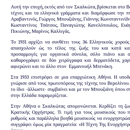
Αυτή την εποχή, εκτός από τον Σκαλκώτα, βρίσκεται στο Βε
τέχνες και τα ελληνικά γράμματα και διαμόρφωσε την 
Αραβαντινός, Γιώργος Μπουζιάνης, Γιάννης Κωνσταντινίδη
Κωσταντίνος Τσάτσος, Παναγιώτης Κανελόπουλος, Ευά
Πικιώνης, Μαρίνος Καλλιγάς.
Το 1931 αρχίζει να συνθέτει τους 36 Ελληνικούς χορούς
απασχολούν ώς το τέλος της ζωής του και κατά καιρ
προσαρμογές για οργανικά σύνολα, σόλο πιάνο και σ
καθαρογράφει σε δύο χειρόγραφα και δερματόδετα, χα
αφιερώνει και το άλλο στον Εμμανουήλ Μπενάκη.
Στα 1933 επιστρέφει σε μια επαρχιώτικη Αθήνα. Η υποδ
γνώρισε από τους πρωτοπόρους της τέχνης του Βερολίνου.
το ίδιο -άλλωστε- συμβαίνει και με τον Μπουζιάνη όπου σ
στην Ελλάδα παραμερίζεται.
Στην Αθήνα ο Σκαλκώτας απομονώνεται. Κερδίζει τη ζωή
Κρατικής Ορχήστρας. Τι τιμή για τους μουσικούς που π
ρυθμούς και παράλληλα βοηθά μουσικούς να ενορχηστρώσο
συγγράφει όμως μία πραγματεία: «Η Τέχνη Της Ενορχήστρω