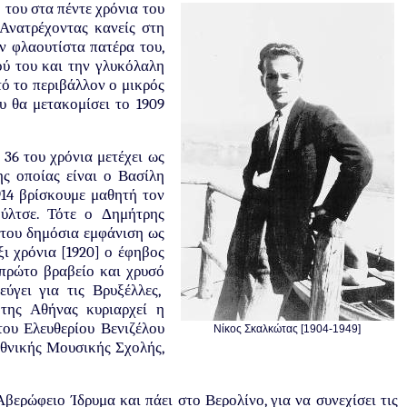
 του στα πέντε χρόνια του
 Ανατρέχοντας κανείς στη
ν φλαουτίστα πατέρα του,
ού του και την γλυκόλαλη
ό το περιβάλλον ο μικρός
υ θα μετακομίσει το 1909
 36 του χρόνια μετέχει ως
ς οποίας είναι ο Βασίλη
914 βρίσκουμε μαθητή τον
ύλτσε. Τότε ο Δημήτρης
 του δημόσια εμφάνιση ως
ξι χρόνια [1920] ο έφηβος
 πρώτο βραβείο και χρυσό
ύγει για τις Βρυξέλλες,
της Αθήνας κυριαρχεί η
ου Ελευθερίου Βενιζέλου
Νίκος Σκαλκώτας [1904-1949]
Εθνικής Μουσικής Σχολής,
.
βερώφειο Ίδρυμα και πάει στο Βερολίνο, για να συνεχίσει τις