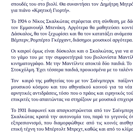
σπουδές του στο βιολί. Θα συναντήσει τον Δημήτρη Μητρ
για πιάνο «Κρητική Γιορτή».
Το 1924 ο Νίκος Σκαλκώτας στρέφεται στη σύνθεση, με δ
τον Εμμανουήλ Μπενάκη. Αργότερα θα μαθητεύσει κοντά 
Δάσκαλος, θα τον ξεχωρίσει και θα τον κατατάξει ανάμεσ
Βέμπερν, Ρομπέρτο Γκέρχαντ, διάσημοι μουσικοί αργότερα.
Οι καιροί όμως είναι δύσκολοι και ο Σκαλκώτας, για να 
το γάμο του με την συμφοιτήτριά του βιολονίστα Μαντίλ
κινηματογράφο. Με την Μαντίλντε αποκτά δύο παιδιά. Το έ
Στοκχόλμη. Έχει τέσσερα παιδιά, προικισμένα με το ταλέντ
Τον καιρό της μαθητείας του με τον Σαίνμπεργκ παίζοντ
μουσικού κόσμου και του αθηναϊκού κοινού για τα νέα 
αρνητικές αντιδράσεις, τόσο που ο πράος και ειρηνικός τ
επικριτές του απαιτώντας να στηρίξουν με μουσικά επιχειρ
Το 1931 διαφωνεί και απαγκιστρώνεται από τον Σαίνμπερ
Σκαλκώτας κρατά την αυτονομία του, παρά το γεγονός ό
εξπρεσιονισμό, που διαμορφώθηκε από τις κοινές αισθη
επική τέχνη του Μπέρτολτ Μπρεχτ, καθώς και από το κλίμα