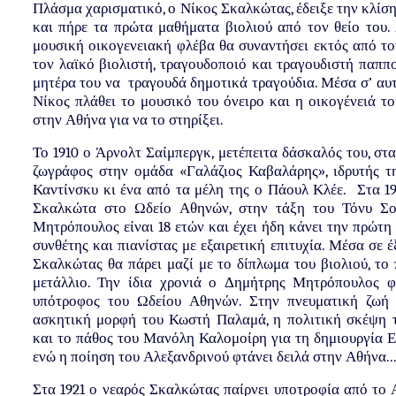
Πλάσμα χαρισματικό, ο Νίκος Σκαλκώτας, έδειξε την κλίση
και πήρε τα πρώτα μαθήματα βιολιού από τον θείο του.
μουσική οικογενειακή φλέβα θα συναντήσει εκτός από το
τον λαϊκό βιολιστή, τραγουδοποιό και τραγουδιστή παππ
μητέρα του να τραγουδά δημοτικά τραγούδια. Μέσα σ’ αυτ
Νίκος πλάθει το μουσικό του όνειρο και η οικογένειά το
στην Αθήνα για να το στηρίξει.
Το 1910 ο Άρνολτ Σαίμπεργκ, μετέπειτα δάσκαλός του, στα
ζωγράφος στην ομάδα «Γαλάζιος Καβαλάρης», ιδρυτής τη
Καντίνσκυ κι ένα από τα μέλη της ο Πάουλ Κλέε. Στα 1
Σκαλκώτα στο Ωδείο Αθηνών, στην τάξη του Τόνυ Σο
Μητρόπουλος είναι 18 ετών και έχει ήδη κάνει την πρώτη
συνθέτης και πιανίστας με εξαιρετική επιτυχία. Μέσα σε έ
Σκαλκώτας θα πάρει μαζί με το δίπλωμα του βιολιού, το
μετάλλιο. Την ίδια χρονιά ο Δημήτρης Μητρόπουλος φε
υπότροφος του Ωδείου Αθηνών. Στην πνευματική ζωή 
ασκητική μορφή του Κωστή Παλαμά, η πολιτική σκέψη τ
και το πάθος του Μανόλη Καλομοίρη για τη δημιουργία 
ενώ η ποίηση του Αλεξανδρινού φτάνει δειλά στην Αθήνα..
Στα 1921 ο νεαρός Σκαλκώτας παίρνει υποτροφία από το Α