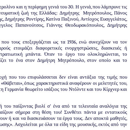
ρολίνο και η περίφημη γενιά του 30. Η γενιά, που λάμπρυνε τις
πνευματική ζωή της Ελλάδας: Δημήτρης Μητρόπουλος, Πάνος
ς, Δημήτρης Ροντίρης, Κατίνα Παξινού, Αντίοχος Ευαγγελάτος,
γγελος Παπανούτσος, Γιάννης Θεοδωρακόπουλος, Δημήτρης
 που τους επεξεργάζεται ως τα 1936, ενώ συνεχίζουν να τον
ούς ετοιμάζει διαφορετικές ενορχηστρώσεις, διασκευές ή
τρατιωτική μπάντα. Όταν το έργο του ολοκληρώνεται, το
ρίζει το ένα στον Δημήτρη Μητρόπουλο, στον οποίο και το
οχή που του επιφυλάσσεται δεν είναι αντάξια της τιμής που
 «Θάβεται», όπως χαρακτηριστικά αναφέρουν οι μελετητές του,
τη Γερμανία θεωρείτο ισάξιος του Ντόλντε και του Κίρχνερ και
 του παίζοντας βιολί σ’ ένα από τα τελευταία αναλόγια της
αίζουν σήμερα στη θέση του! Συνθέτει πάντα με εντατικούς
υν ή και να διασκευάσουν τα έργα τους. Δεν αποκτά μαθητές,
σης». Ασχολείται με όλα τα είδη της μουσικής, εκτός από την