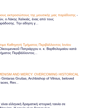
τερους εκπροσώπους της μουσικής μας παράδοσης
-
ών, ο Λάκης Χαλκιάς, ένας από τους
άδοσης. Την είδηση γ...
ίτιμο Καθηγητή Τμήματος Περιβάλλοντος Ιονίου
 Οἰκουμενικοῦ Πατριάρχου κ. κ. Βαρθολομαίου κατά
μήματος Περιβάλλοντος...
ENISM AND MERCY: OVERCOMING HISTORICAL
Gintaras Grušas, Archbishop of Vilnius, beloved
races, Rev...
ίναι ελληνική δραματική ιστορική ταινία σε