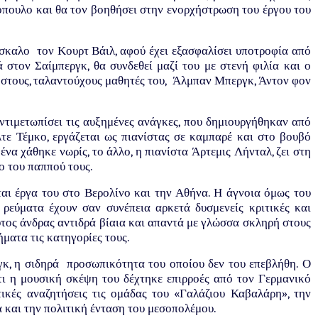
όπουλο και θα τον βοηθήσει στην ενορχήστρωση του έργου του
άσκαλο τον Κουρτ Βάιλ, αφού έχει εξασφαλίσει υποτροφία από
στον Σαίμπεργκ, θα συνδεθεί μαζί του με στενή φιλία και ο
α στους, ταλαντούχους μαθητές του, Άλμπαν Μπεργκ, Άντον φον
αντιμετωπίσει τις αυξημένες ανάγκες, που δημιουργήθηκαν από
τε Τέμκο, εργάζεται ως πιανίστας σε καμπαρέ και στο βουβό
να χάθηκε νωρίς, το άλλο, η πιανίστα Άρτεμις Λήνταλ, ζει στη
ο του παππού τους.
αι έργα του στο Βερολίνο και την Αθήνα. Η άγνοια όμως του
ρεύματα έχουν σαν συνέπεια αρκετά δυσμενείς κριτικές και
ούτος άνδρας αντιδρά βίαια και απαντά με γλώσσα σκληρή στους
ήματα τις κατηγορίες τους.
γκ, η σιδηρά προσωπικότητα του οποίου δεν του επεβλήθη. Ο
τι η μουσική σκέψη του δέχτηκε επιρροές από τον Γερμανικό
τικές αναζητήσεις τις ομάδας του «Γαλάζιου Καβαλάρη», την
 και την πολιτική ένταση του μεσοπολέμου.