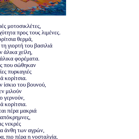
ές μοτοσικλέτες,
ύτητα προς τους λιμένες.
ρίτσια θερμά,
τη γιορτή του βασιλιά
 άλικα χείλη,
άλικα φορέματα.
ές που σώθηκαν
ίες πυρκαγιές
ά κορίτσια.
 ίσκιο του βουνού,
εν μιλούν
ο γερνούν,
ά κορίτσια.
ται πέρα μακριά
 απόκρημνες,
ις νεκρές
 τα άνθη των αγρών,
α, πιο πέρα η νοσταλγία,