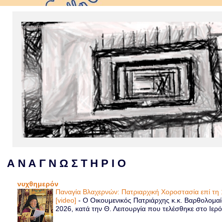
Α Ν Α Γ Ν Ω Σ Τ Η Ρ Ι Ο
νυχθημερόν
Παναγία Βλαχερνών: Πατριαρχική Χοροστασία επί τ
[video]
-
Ο Οικουμενικός Πατριάρχης κ.κ. Βαρθολομα
2026, κατά την Θ. Λειτουργία που τελέσθηκε στο Ιερό