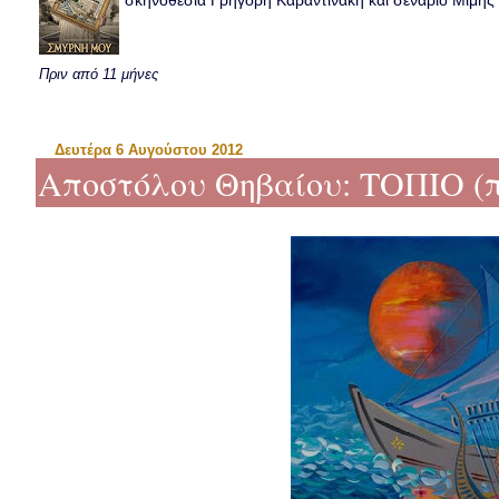
σκηνοθεσία Γρηγόρη Καραντινάκη και σενάριο Μιμής Ντ
Πριν από 11 μήνες
Δευτέρα 6 Αυγούστου 2012
Αποστόλου Θηβαίου: ΤΟΠΙΟ (π