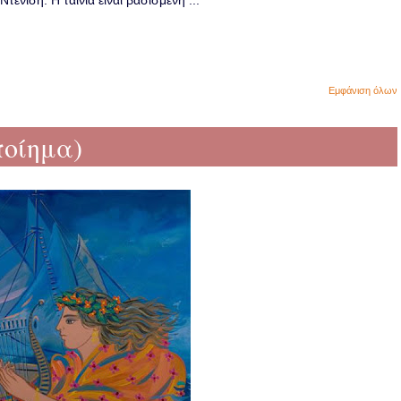
ενίση. Η ταινία είναι βασισμένη ...
Εμφάνιση όλων
οίημα)