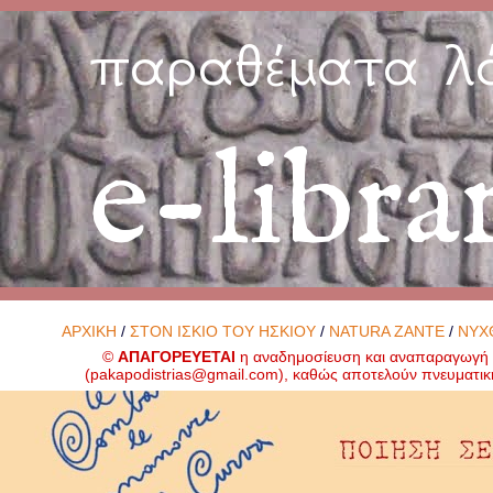
παραθέματα λ
e-libra
ΑΡΧΙΚΗ
/
ΣΤΟΝ ΙΣΚΙΟ ΤΟΥ ΗΣΚΙΟΥ
/
NATURA ZANTE
/
ΝΥΧ
©
ΑΠΑΓΟΡΕΥΕΤΑΙ
η αναδημοσίευση και αναπαραγωγή ο
(
pakapodistrias@gmail.com
), καθώς αποτελούν πνευματικ