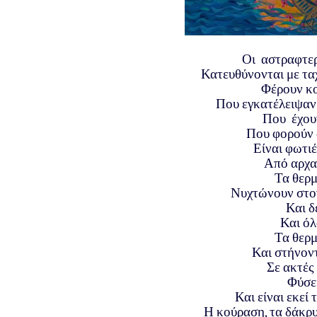
Οι
αστραφτερ
Κατευθύνονται με ταχ
Φέρουν κο
Που εγκατέλειψαν 
Που έχουν
Που φορούν 
Είναι φωτι
Από αρχα
Τα θερμ
Νυχτώνουν στον
Και δ
Και όλ
Τα θερμ
Και στήνον
Σε ακτές
Φύσε
Και είναι εκεί
Η κούραση, τα δάκρυ