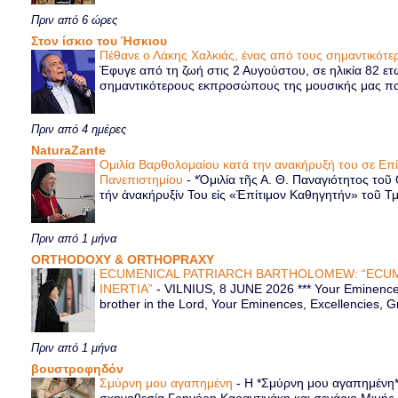
Πριν από 6 ώρες
Στον ίσκιο του Ήσκιου
Πέθανε ο Λάκης Χαλκιάς, ένας από τους σημαντικό
Έφυγε από τη ζωή στις 2 Αυγούστου, σε ηλικία 82 ετ
σημαντικότερους εκπροσώπους της μουσικής μας παρ
Πριν από 4 ημέρες
NaturaZante
Ομιλία Βαρθολομαίου κατά την ανακήρυξή του σε Επ
Πανεπιστημίου
-
*Ὁμιλία τῆς Α. Θ. Παναγιότητος τοῦ
τήν ἀνακήρυξίν Του εἰς «Ἐπίτιμον Καθηγητήν» τοῦ Τ
Πριν από 1 μήνα
ORTHODOXY & ORTHOPRAXY
ECUMENICAL PATRIARCH BARTHOLOMEW: “ECUM
INERTIA”
-
VILNIUS, 8 JUNE 2026 *** Your Eminence 
brother in the Lord, Your Eminences, Excellencies, G
Πριν από 1 μήνα
βουστροφηδόν
Σμύρνη μου αγαπημένη
-
Η *Σμύρνη μου αγαπημένη* ε