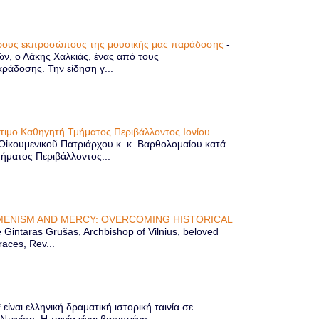
τερους εκπροσώπους της μουσικής μας παράδοσης
-
ών, ο Λάκης Χαλκιάς, ένας από τους
άδοσης. Την είδηση γ...
ίτιμο Καθηγητή Τμήματος Περιβάλλοντος Ιονίου
 Οἰκουμενικοῦ Πατριάρχου κ. κ. Βαρθολομαίου κατά
μήματος Περιβάλλοντος...
ENISM AND MERCY: OVERCOMING HISTORICAL
Gintaras Grušas, Archbishop of Vilnius, beloved
races, Rev...
ίναι ελληνική δραματική ιστορική ταινία σε