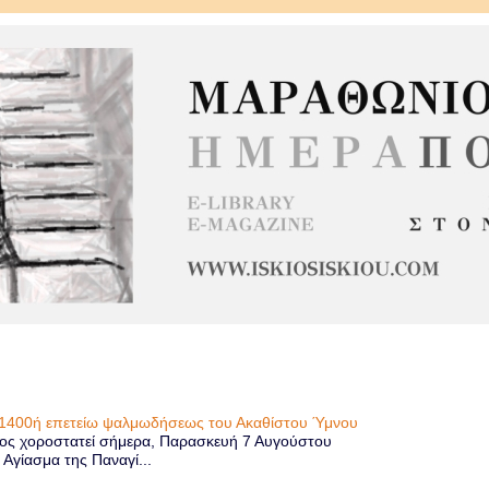
η 1400ή επετείω ψαλμωδήσεως του Ακαθίστου Ύμνου
ίος χοροστατεί σήμερα, Παρασκευή 7 Αυγούστου
 Αγίασμα της Παναγί...