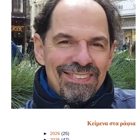
Κείμενα στα ράφια
►
2026
(25)
►
2025
(47)