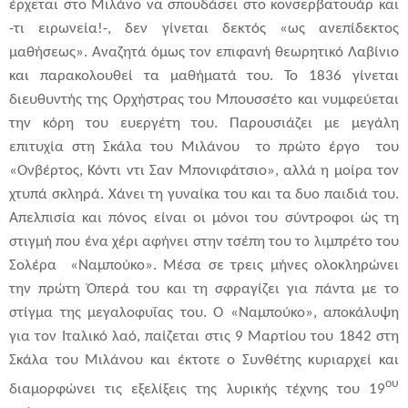
έρχεται στο Μιλάνο να σπουδάσει στο κονσερβατουάρ και
-τι ειρωνεία!-, δεν γίνεται δεκτός «ως ανεπίδεκτος
μαθήσεως». Αναζητά όμως τον επιφανή θεωρητικό Λαβίνιο
και παρακολουθεί τα μαθήματά του. Το 1836 γίνεται
διευθυντής της Ορχήστρας του Μπουσσέτο και νυμφεύεται
την κόρη του ευεργέτη του. Παρουσιάζει με μεγάλη
επιτυχία στη Σκάλα του Μιλάνου το πρώτο έργο του
«Ονβέρτος, Κόντι ντι Σαν Μπονιφάτσιο», αλλά η μοίρα τον
χτυπά σκληρά. Χάνει τη γυναίκα του και τα δυο παιδιά του.
Απελπισία και πόνος είναι οι μόνοι του σύντροφοι ώς τη
στιγμή που ένα χέρι αφήνει στην τσέπη του το λιμπρέτο του
Σολέρα «Ναμπούκο». Μέσα σε τρεις μήνες ολοκληρώνει
την πρώτη Όπερά του και τη σφραγίζει για πάντα με το
στίγμα της μεγαλοφυΐας του. Ο «Ναμπούκο», αποκάλυψη
για τον Ιταλικό λαό, παίζεται στις 9 Μαρτίου του 1842 στη
Σκάλα του Μιλάνου και έκτοτε ο Συνθέτης κυριαρχεί και
ου
διαμορφώνει τις εξελίξεις της λυρικής τέχνης του 19