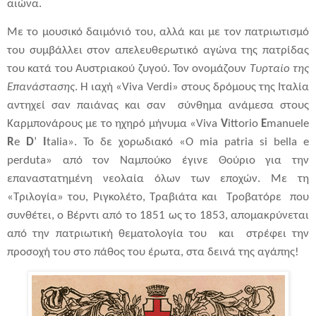
αιώνα.
Με το μουσικό δαιμόνιό του, αλλά και με τον πατριωτισμό
του συμβάλλει στον απελευθερωτικό αγώνα της πατρίδας
του κατά του Αυστριακού ζυγού. Τον ονομάζουν
Τυρταίο της
Επανάστασης
. Η ιαχή «
Viva
Verdi
» στους δρόμους της Ιταλία
αντηχεί σαν παιάνας και σαν σύνθημα ανάμεσα στους
Καρμπονάρους με το ηχηρό μήνυμα «
Viva
V
ittorio
E
manuele
R
e
D
’
I
talia
». Το δε χορωδιακό «
O
mia
patria
si
bella
e
perduta
» από τον Ναμπούκο έγινε Θούριο για την
επαναστατημένη νεολαία όλων των εποχών. Με τη
«Τριλογία» του, Ριγκολέτο, Τραβιάτα και Τροβατόρε που
συνθέτει, ο Βέρντι από το 1851 ως το 1853, απομακρύνεται
από την πατριωτική θεματολογία του και στρέφει την
προσοχή του στο πάθος του έρωτα, στα δεινά της αγάπης!