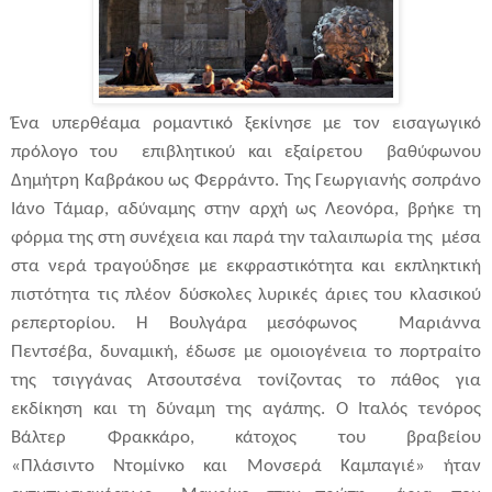
Ένα υπερθέαμα ρομαντικό ξεκίνησε με τον εισαγωγικό
πρόλογο του επιβλητικού και εξαίρετου βαθύφωνου
Δημήτρη Καβράκου ως Φερράντο. Της Γεωργιανής σοπράνο
Ιάνο Τάμαρ, αδύναμης στην αρχή ως Λεονόρα, βρήκε τη
φόρμα της στη συνέχεια και παρά την ταλαιπωρία της μέσα
στα νερά τραγούδησε με εκφραστικότητα και εκπληκτική
πιστότητα τις πλέον δύσκολες λυρικές άριες του κλασικού
ρεπερτορίου. Η Βουλγάρα μεσόφωνος Μαριάννα
Πεντσέβα, δυναμική, έδωσε με ομοιογένεια το πορτραίτο
της τσιγγάνας Ατσουτσένα τονίζοντας το πάθος για
εκδίκηση και τη δύναμη της αγάπης. Ο Ιταλός τενόρος
Βάλτερ Φρακκάρο, κάτοχος του βραβείου
«Πλάσιντο Ντομίνκο και Μονσερά Καμπαγιέ» ήταν