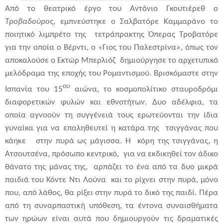
Από το θεατρικό έργο του Αντόνιο Γκουτιέρεθ
ο
Τροβαδούρος
, εμπνεύστηκε ο Σαλβατόρε Καμμαράνο το
ποιητικό λιμπρέτο της τετράπρακτης Όπερας Τροβατόρε
για την οποία ο Βέρντι, ο «Γιος του Παλεστρίνα», όπως τον
αποκαλούσε ο Εκτώρ Μπερλιόζ δημιούργησε το αρχετυπικό
μελόδραμα της εποχής του Ρομαντισμού. Βρισκόμαστε στην
ου
Ισπανία του 15
αιώνα, το κοσμοπολίτικο σταυροδρόμι
διαφορετικών φυλών και εθνοτήτων. Δυο αδέλφια, τα
οποία αγνοούν τη συγγένειά τους ερωτεύονται την ίδια
γυναίκα για να επαληθευτεί η κατάρα της τσιγγάνας που
κάηκε στην πυρά ως μάγισσα. Η κόρη της τσιγγάνας, η
Ατσουτσένα, πρόσωπο κεντρικό, για να εκδικηθεί τον άδικο
θάνατο της μάνας της, αρπάζει το ένα από τα δυο μικρά
παιδιά του Κόντε Ντι Λούνα και το ρίχνει στην πυρά, μόνο
που, από λάθος, θα ρίξει στην πυρά το δικό της παιδί. Πέρα
από τη συναρπαστική υπόθεση, τα έντονα συναισθήματα
των ηρώων είναι αυτά που δημιουργούν τις δραματικές