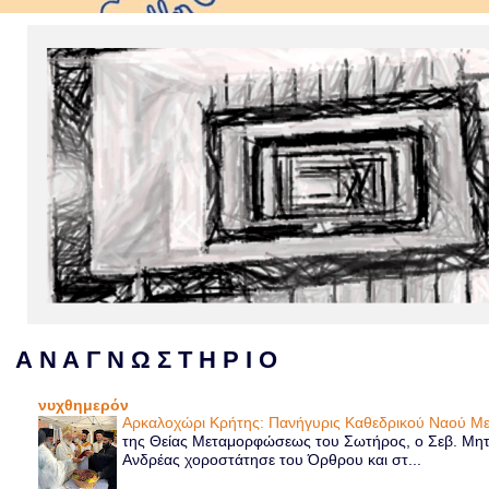
Α Ν Α Γ Ν Ω Σ Τ Η Ρ Ι Ο
νυχθημερόν
Αρκαλοχώρι Κρήτης: Πανήγυρις Καθεδρικού Ναού 
της Θείας Μεταμορφώσεως του Σωτήρος, ο Σεβ. Μητρ
Ανδρέας χοροστάτησε του Όρθρου και στ...