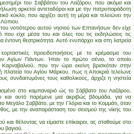
 μεσημέρι του Σαββάτου του Λαζάρου, που ακόμα και
σήλωση αρκετοί αντεταδόροι και με την πατροπαράδοτη
κό κύκλο, που αρχίζει αυτή τη μέρα και τελειώνει την
-Λύπιου.
 του νοτιότερου αυτού νησιού των Επτανήσων δεν είχε
ό που είχε μέσα του και όλες του τις εκδηλώσεις τις
ια έντονη θεατρικότητα. Αυτό ενυπάρχει και στη λατρεία
 εορταστικές προειδοποιήσεις με το κρέμασμα του
ν Αγίων Πάντων. Ήταν το πρώτο σένιο, το οποίο
 Καρναβαλιού, που την ώρα εκείνη βρισκόταν στην
ή πλατεία του Αγίου Μάρκου, πως η Αποκριά τελείωνε
ους συνδαιτυμόνες τους καθολικούς, άρχιζε η νηστεία
ασμένο στο καμπαναριό ώς το Σάββατο του Λαζάρου,
ου και αυτό παρέμενε μια ακριβώς βδομάδα, για να
 το Μεγάλο Σαββάτο, με την Γλόρια και το Κομμάτι, όταν
θος, με την αναπαράσταση του σεισμού της νίκης του
ύ και θέλοντας να είμαστε επίκαιροι, ας σταθούμε στο
ου βαγιού.