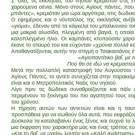
Σ’ όλες τις εκκλησίες του νησιού κρεμιόταν στις
χαρούμενα σένια. Μόνο στους Αγίους πάντες, που
μπάντες»,
κρεμιόταν μια ώρα αργότερα, στις δώδεκα 
Ο εφημέριος και ο νόντσολος της εκκλησίας ανέ
«γιόμα»
, έδεναν από τα κάγκελα του μπαλκονιού το
μια μακριά αλυσίδα, πλεγμένη από βαγιά, η οποία 
καλοπλεγμένο ήλιο. Οι καμπάνες κτυπούσαν χαρο
έκανε το σταυρό του και εύχονταν
«χρόνια πολλά κα
Αποθανατίζοντας αυτήν την στιγμή ο Τσακασιάνος έ
«Αγιοπαντίτικο βαΐ, με
Πού θα σε ιδώ να κρεμαστε
Μετά την πολλαπλή καταστροφή του Αυγούστου το
Αγίους Πάντες, το αντέτι συνεχίζεται στην παρακε
είναι και ο Μητροπολιτικός Ναός του νησιού.
Λίγο πριν τις δώδεκα συναθροίζονται και πάλι ο
περιμένουν το ξεκίνημα του πιο αγαπητού τους εορ
του χρόνου.
Η τήρηση αυτών των αντετιών είναι και η ταυτ
προσπάθεια για να σωθούν όλα αυτά, που εκφράζουν 
Δύσκολα τα καταλαβαίνει ένας ξένος και συχνά το λο
μια έκφραση του χαρακτήρα μας και ένας τρόπος ευχ
«Και το βαΐ, με υγεία»
λοιπόν και
«Καλή Ανάσταση»