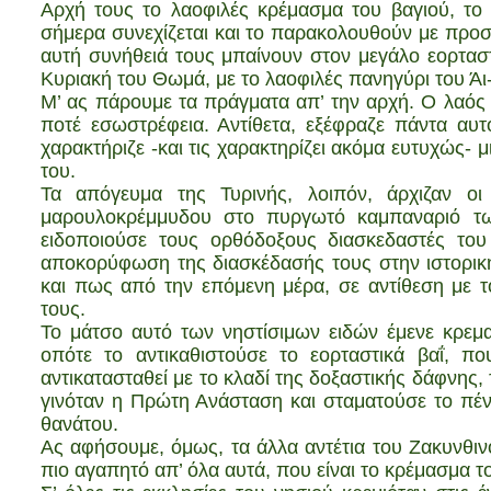
Αρχή τους το λαοφιλές κρέμασμα του βαγιού, το
σήμερα συνεχίζεται και το παρακολουθούν με προ
αυτή συνήθειά τους μπαίνουν στον μεγάλο εορταστι
Κυριακή του Θωμά, με το λαοφιλές πανηγύρι του Άι
Μ’ ας πάρουμε τα πράγματα απ’ την αρχή. Ο λαός
ποτέ εσωστρέφεια. Αντίθετα, εξέφραζε πάντα αυτ
χαρακτήριζε -και τις χαρακτηρίζει ακόμα ευτυχώς- μ
του.
Τα απόγευμα της Τυρινής, λοιπόν, άρχιζαν οι
μαρουλοκρέμμυδου στο πυργωτό καμπαναριό τω
ειδοποιούσε τους ορθόδοξους διασκεδαστές του
αποκορύφωση της διασκέδασής τους στην ιστορικ
και πως από την επόμενη μέρα, σε αντίθεση με τ
τους.
Το μάτσο αυτό των νηστίσιμων ειδών έμενε κρεμ
οπότε το αντικαθιστούσε το εορταστικά βαΐ, π
αντικατασταθεί με το κλαδί της δοξαστικής δάφνης,
γινόταν η Πρώτη Ανάσταση και σταματούσε το πέν
θανάτου.
Ας αφήσουμε, όμως, τα άλλα αντέτια του Ζακυνθινο
πιο αγαπητό απ’ όλα αυτά, που είναι το κρέμασμα τ