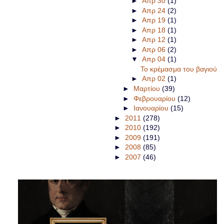
►
Απρ 30
(1)
►
Απρ 24
(2)
►
Απρ 19
(1)
►
Απρ 18
(1)
►
Απρ 12
(1)
►
Απρ 06
(2)
▼
Απρ 04
(1)
Το κρέμασμα του βαγιού
►
Απρ 02
(1)
►
Μαρτίου
(39)
►
Φεβρουαρίου
(12)
►
Ιανουαρίου
(15)
►
2011
(278)
►
2010
(192)
►
2009
(191)
►
2008
(85)
►
2007
(46)