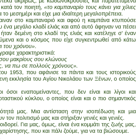
 έντεκα ακριβώς, με κωδωνοκρουσίες και παρατεταμένα
 κατά τον ποιητή,
«το καμπαναρίο τους κάνει για χίλιες
το μεσημέρι και είχε μια ιδιαίτερη μεγαλοπρέπεια.
βαιναν στο καμπαναριό και αφού η καμπάνα κτυπούσε
υ ένα μεγάλο κλαδί ελιάς και από αυτό άφηναν να πέσει
ήταν δεμένη στο κλαδί της ελιάς και κατέληγε σ’ έναν
ύμενα και ο κόσμος που είχε συγκεντρωθεί από κάτω
ι του χρόνου»
.
γραψε χαρακτηριστικά:
 τσου μακρίους σου κλώνους
ίς, να πω σε πολλούς χρόνους».
υ 1953, που αφάνισε τα πάντα και τους ιστορικούς
ίμενη εκκλησία του Αγίου Νικολάου των Ξένων, ο οποίος
ι όσοι εναπομείναντες, που δεν είναι και λίγοι και
ταστικού κύκλου, ο οποίος είναι και ο πιο σημαντικός
ότητά μας. Μια αντίσταση στην ισοπέδωση και μια
τον πολιτισμό μας και στήριξαν γενιές και γενιές.
ιδορεί. Για μας, όμως, είναι ένα κομμάτι της ζωής μας,
αρίστησης, που και πάλι ζούμε, για να τα βιώσουμε.
.