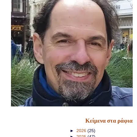
Κείμενα στα ράφια
►
2026
(25)
►
2025
(47)