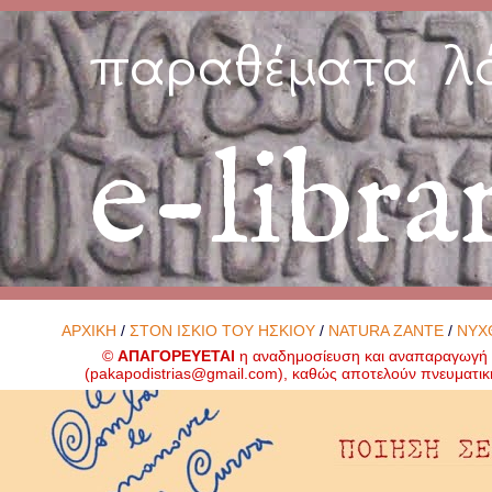
παραθέματα λ
e-libra
ΑΡΧΙΚΗ
/
ΣΤΟΝ ΙΣΚΙΟ ΤΟΥ ΗΣΚΙΟΥ
/
NATURA ZANTE
/
ΝΥΧ
©
ΑΠΑΓΟΡΕΥΕΤΑΙ
η αναδημοσίευση και αναπαραγωγή ο
(
pakapodistrias@gmail.com
), καθώς αποτελούν πνευματικ