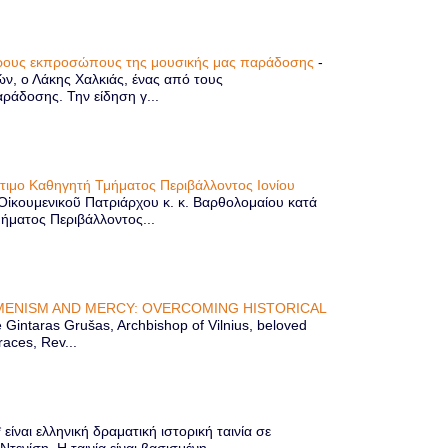
τερους εκπροσώπους της μουσικής μας παράδοσης
-
ών, ο Λάκης Χαλκιάς, ένας από τους
άδοσης. Την είδηση γ...
ίτιμο Καθηγητή Τμήματος Περιβάλλοντος Ιονίου
 Οἰκουμενικοῦ Πατριάρχου κ. κ. Βαρθολομαίου κατά
μήματος Περιβάλλοντος...
ENISM AND MERCY: OVERCOMING HISTORICAL
Gintaras Grušas, Archbishop of Vilnius, beloved
races, Rev...
ίναι ελληνική δραματική ιστορική ταινία σε