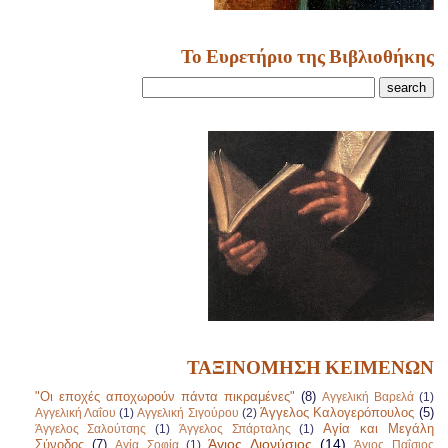
Το Ευρετήριο της Βιβλιοθήκης
ΤΑΞΙΝΟΜΗΣΗ ΚΕΙΜΕΝΩΝ
"Οι εποχές αποχωρούν πάντα πικραμένες"
(8)
Αγγελική Βαρελά
(1)
Άγγελος Καλογερόπουλος
(5)
Αγγελική Λαΐου
(1)
Αγγελική Σιγούρου
(2)
Αγία και Μεγάλη
Άγγελος Σαλούτσης
(1)
Άγγελος Σπάρταλης
(1)
Άγιος Διονύσιος
(14)
Σύνοδος
(7)
Αγία Σοφία
(1)
Άγιος Παΐσιος