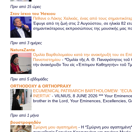
Πριν από 15 ώρες
Στον ίσκιο του Ήσκιου
Πέθανε ο Λάκης Χαλκιάς, ένας από τους σημαντικό
Έφυγε από τη ζωή στις 2 Αυγούστου, σε ηλικία 82 ετ
σημαντικότερους εκπροσώπους της μουσικής μας παρ
Πριν από 3 ημέρες
NaturaZante
Ομιλία Βαρθολομαίου κατά την ανακήρυξή του σε Επ
Πανεπιστημίου
-
*Ὁμιλία τῆς Α. Θ. Παναγιότητος τοῦ
τήν ἀνακήρυξίν Του εἰς «Ἐπίτιμον Καθηγητήν» τοῦ Τ
Πριν από 5 εβδομάδες
ORTHODOXY & ORTHOPRAXY
ECUMENICAL PATRIARCH BARTHOLOMEW: “ECUM
INERTIA”
-
VILNIUS, 8 JUNE 2026 *** Your Eminence 
brother in the Lord, Your Eminences, Excellencies, G
Πριν από 1 μήνα
βουστροφηδόν
Σμύρνη μου αγαπημένη
-
Η *Σμύρνη μου αγαπημένη* ε