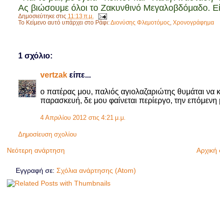
Ας βιώσουμε όλοι το Ζακυνθινό Μεγαλοβδόμαδο. Είνα
Δημοσιεύτηκε στις
11:13 π.μ.
Το Κείμενο αυτό υπάρχει στο Ράφι:
Διονύσης Φλεμοτόμος
,
Χρονογράφημα
1 σχόλιο:
vertzak
είπε...
ο πατέρας μου, παλιός αγιολαζαριώτης θυμάται να 
παρασκευή, δε μου φαίνεται περίεργο, την επόμενη μ
4 Απριλίου 2012 στις 4:21 μ.μ.
Δημοσίευση σχολίου
Νεότερη ανάρτηση
Αρχική 
Εγγραφή σε:
Σχόλια ανάρτησης (Atom)