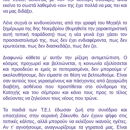
εκείνο το σωστά λαθεμένο «οι» της έχει πολλά να μας πει και
να μας διδάξει.
Λένε συχνά οι κινδυνεύοντες από την γραφή του Μιχαήλ το
ξημέρωμα της 8ης Νοεμβρίου (θυμηθείτε την χαρακτηριστική
αυτή τοπική παράδοση) πως η νέα γενιά έχει χάσει τον
προσανατολισμό της, πως δεν έχει ενδιαφέροντα, πως δεν
ερωτεύεται, πως δεν διασκεδάζει, πως δεν ζει.
Διαφωνώ κάθετα μ’ αυτήν την μίζερη αντιμετώπιση. Ο
κόσμος προχωρεί και βελτιώνεται, η κοινωνία εξελίσσεται
και προοδεύει κι εμείς οι πεπερασμένοι, δεν μπορούμε ν’
ακολουθήσουμε, δεν είμαστε σε θέση να βελτιωθούμε. Είναι
σαν αυτούς τους γερασμένους και πάσχοντες από ζαχαρώδη
διαβήτη, ασθένεια που προστίθεται στο σύνδρομο της
Κατοχής και του σέμπρου και κάνει τους προς το τέλος
οδεύοντες να ζηλεύουν τους νέους που τρώνε.
Τα παιδιά των Τ.Ε.Ι. έδωσαν ζωή στο συνέδριο και
υποσχέσεις στην αυριανή Ζάκυνθο. Δεν έχουν ψήφο στις
τοπικές κάλπες, αλλά μπορούν να εκλέξουν ικανούς ηγέτες.
Αν τ’ αγνοήσουμε, αναγνωρίζουμε τα γηρατειά μας. Είναι