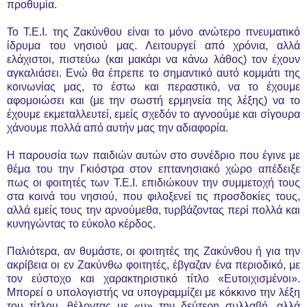
προθυμία.
Το Τ.Ε.Ι. της Ζακύνθου είναι το μόνο ανώτερο πνευματικό
ίδρυμα του νησιού μας. Λειτουργεί από χρόνια, αλλά
ελάχιστοι, πιστεύω (και μακάρι να κάνω λάθος) τον έχουν
αγκαλιάσει. Ενώ θα έπρεπε το σημαντικό αυτό κομμάτι της
κοινωνίας μας, το έστω και περαστικό, να το έχουμε
αφομοιώσει και (με την σωστή ερμηνεία της λέξης) να το
έχουμε εκμεταλλευτεί, εμείς σχεδόν το αγνοούμε και σίγουρα
χάνουμε πολλά από αυτήν μας την αδιαφορία.
Η παρουσία των παιδιών αυτών στο συνέδριο που έγινε με
θέμα του την Γκιόστρα στον επτανησιακό χώρο απέδειξε
πως οι φοιτητές των Τ.Ε.Ι. επιδιώκουν την συμμετοχή τους
στα κοινά του νησιού, που φιλοξενεί τις προσδοκίες τους,
αλλά εμείς τους την αρνούμεθα, τυρβάζοντας περί πολλά και
κυνηγώντας το εύκολο κέρδος.
Παλιότερα, αν θυμάστε, οι φοιτητές της Ζακύνθου ή για την
ακρίβεια οι εν Ζακύνθω φοιτητές, έβγαζαν ένα περιοδικό, με
τον εύστοχο και χαρακτηριστικό τίτλο «Ευτοιχισμένοι».
Μπορεί ο υπολογιστής να υπογραμμίζει με κόκκινο την λέξη
του τίτλου, θέλοντας με «υ» την δεύτερη συλλαβή, αλλά