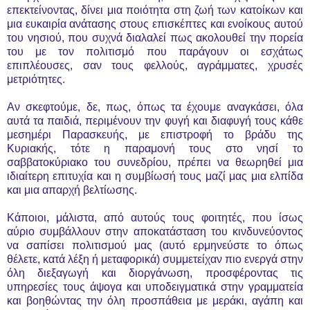
επεκτείνοντας, δίνει μια ποιότητα στη ζωή των κατοίκων και
μια ευκαιρία ανάτασης στους επισκέπτες και ενοίκους αυτού
του νησιού, που συχνά διαλαλεί πως ακολουθεί την πορεία
του με τον πολιτισμό που παράγουν οι εσχάτως
επιπλέουσες, σαν τους φελλούς, αγράμματες, χρυσές
μετριότητες.
Αν σκεφτούμε, δε, πως, όπως τα έχουμε αναγκάσει, όλα
αυτά τα παιδιά, περιμένουν την φυγή και διαφυγή τους κάθε
μεσημέρι Παρασκευής, με επιστροφή το βράδυ της
Κυριακής, τότε η παραμονή τους στο νησί το
σαββατοκύριακο του συνεδρίου, πρέπει να θεωρηθεί μια
ιδιαίτερη επιτυχία και η συμβίωσή τους μαζί μας μια ελπίδα
και μια απαρχή βελτίωσης.
Κάποιοι, μάλιστα, από αυτούς τους φοιτητές, που ίσως
αύριο συμβάλλουν στην αποκατάσταση του κινδυνεύοντος
να σαπίσει πολιτισμού μας (αυτό ερμηνεύστε το όπως
θέλετε, κατά λέξη ή μεταφορικά) συμμετείχαν πιο ενεργά στην
όλη διεξαγωγή και διοργάνωση, προσφέροντας τις
υπηρεσίες τους άψογα και υποδειγματικά στην γραμματεία
και βοηθώντας την όλη προσπάθεια με μεράκι, αγάπη και