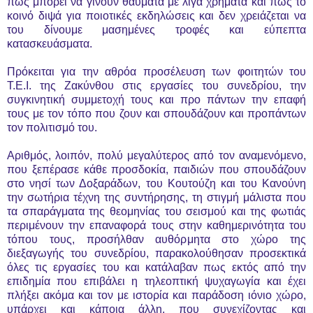
πως μπορεί να γίνουν θαύματα με λίγα χρήματα και πως το
κοινό διψά για ποιοτικές εκδηλώσεις και δεν χρειάζεται να
του δίνουμε μασημένες τροφές και εύπεπτα
κατασκευάσματα.
Πρόκειται για την αθρόα προσέλευση των φοιτητών του
Τ.Ε.Ι. της Ζακύνθου στις εργασίες του συνεδρίου, την
συγκινητική συμμετοχή τους και προ πάντων την επαφή
τους με τον τόπο που ζουν και σπουδάζουν και προπάντων
τον πολιτισμό του.
Αριθμός, λοιπόν, πολύ μεγαλύτερος από τον αναμενόμενο,
που ξεπέρασε κάθε προσδοκία, παιδιών που σπουδάζουν
στο νησί των Δοξαράδων, του Κουτούζη και του Κανούνη
την σωτήρια τέχνη της συντήρησης, τη στιγμή μάλιστα που
τα σπαράγματα της θεομηνίας του σεισμού και της φωτιάς
περιμένουν την επαναφορά τους στην καθημερινότητα του
τόπου τους, προσήλθαν αυθόρμητα στο χώρο της
διεξαγωγής του συνεδρίου, παρακολούθησαν προσεκτικά
όλες τις εργασίες του και κατάλαβαν πως εκτός από την
επιδημία που επιβάλει η τηλεοπτική ψυχαγωγία και έχει
πλήξει ακόμα και τον με ιστορία και παράδοση ιόνιο χώρο,
υπάρχει και κάποια άλλη, που συνεχίζοντας και