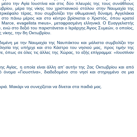
ο μέσο την Αγία Ιουστίνα και στις δύο πλευρές της τους συνάθλους
τωβρίου, μέρα της νίκης του χριστιανικού στόλου στην Ναυμαχία της
ρικέφαλο τέρας, που συμβολίζει την οθωμανική δύναμη. Αγγελάκια
στο πάνω μέρος και στο κέντρο βρίσκεται ο Χριστός, όπου κρατεί
i Marce, evagelista meus», μεταφρασμένη ελληνικά. Ο Ευαγγελιστής
ύ, ενώ στο δεξιό του παριστάνεται ο Ιεράρχης Άγιος Συμεών, ο οποίος,
ης νίκης, την 8η Οκτωβρίου.
δεμένη με την Ναυμαχία της Ναυπάκτου και μάλιστα συμβολίζει την
κλησία της υπήρχε και στο Κάστρο του νησιού μας, προς τιμήν της
ε, όπως σε όλες τις άλλες της Χώρας, το εξής επίγραμμα:
«Ιουστίναν
ς Αγίας, η οποία είναι άλλη απ’ αυτήν της 2ας Οκτωβρίου και από
ό όνομα «Γιουστίνα», διαδεδομένο στο νησί και στηριγμένο σε μια
ιά. Μακάρι να συνεχίζεται να δίνεται στα παιδιά μας.