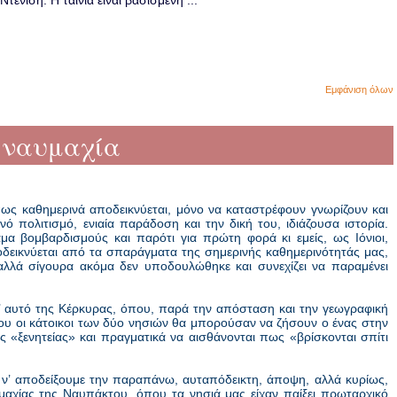
ενίση. Η ταινία είναι βασισμένη ...
Εμφάνιση όλων
α ναυμαχία
ως καθημερινά αποδεικνύεται, μόνο να καταστρέφουν γνωρίζουν και
ό πολιτισμό, ενιαία παράδοση και την δική του, ιδιάζουσα ιστορία.
α βομβαρδισμούς και παρότι για πρώτη φορά κι εμείς, ως Ιόνιοι,
δεικνύεται από τα σπαράγματα της σημερινής καθημερινότητάς μας,
αλλά σίγουρα ακόμα δεν υποδουλώθηκε και συνεχίζει να παραμένει
, μ’ αυτό της Κέρκυρας, όπου, παρά την απόσταση και την γεωγραφική
που οι κάτοικοι των δύο νησιών θα μπορούσαν να ζήσουν ο ένας στην
ς «ξενητείας» και πραγματικά να αισθάνονται πως «βρίσκονται σπίτι
ν’ αποδείξουμε την παραπάνω, αυταπόδεικτη, άποψη, αλλά κυρίως,
υμαχίας της Ναυπάκτου, όπου τα νησιά μας είχαν παίξει πρωταρχικό