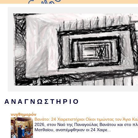
Α Ν Α Γ Ν Ω Σ Τ Η Ρ Ι Ο
νυχθημερόν
Βανάτο: 24 Χαιρετιστήριοι Οίκοι τιμώντας τον Άγιο Κ
2026, στον Ναό της Παναγούλας Βανάτου και στο πλα
Ματθαίου, αναπέμφθηκαν οι 24 Χαιρε...