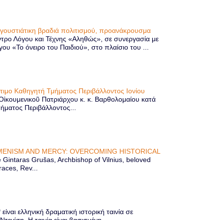
υγουστιάτικη βραδιά πολιτισμού, προανάκρουσμα
τρο Λόγου και Τέχνης «Αληθώς», σε συνεργασία με
 «Το όνειρο του Παιδιού», στο πλαίσιο του ...
ίτιμο Καθηγητή Τμήματος Περιβάλλοντος Ιονίου
 Οἰκουμενικοῦ Πατριάρχου κ. κ. Βαρθολομαίου κατά
μήματος Περιβάλλοντος...
ENISM AND MERCY: OVERCOMING HISTORICAL
Gintaras Grušas, Archbishop of Vilnius, beloved
races, Rev...
ίναι ελληνική δραματική ιστορική ταινία σε