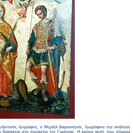
βυζαντινός ζωγράφος, ο Μιχαήλ Δαμασκηνός, ζωγράφισε την ανάλογη
υ βρίσκεται στο προάστιο της Γαρίτσας. Η εικόνα αυτή, που σήμερα