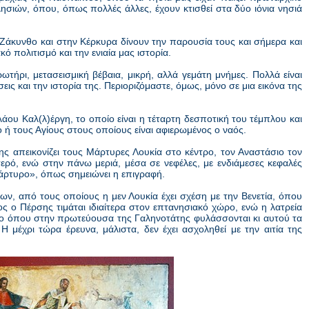
ησιών, όπου, όπως πολλές άλλες, έχουν κτισθεί στα δύο ιόνια νησιά
ν Ζάκυνθο και στην Κέρκυρα δίνουν την παρουσία τους και σήμερα και
 πολιτισμό και την ενιαία μας ιστορία.
τήρι, μετασεισμική βέβαια, μικρή, αλλά γεμάτη μνήμες. Πολλά είναι
ις και την ιστορία της. Περιοριζόμαστε, όμως, μόνο σε μια εικόνα της
ου Καλ(λ)έργη, το οποίο είναι η τέταρτη δεσποτική του τέμπλου και
ο ή τους Αγίους στους οποίους είναι αφιερωμένος ο ναός.
ης απεικονίζει τους Μάρτυρες Λουκία στο κέντρο, τον Αναστάσιο τον
ερό, ενώ στην πάνω μεριά, μέσα σε νεφέλες, με ενδιάμεσες κεφαλές
μάρτυρο», όπως σημειώνει η επιγραφή.
ν, από τους οποίους η μεν Λουκία έχει σχέση με την Βενετία, όπου
ς ο Πέρσης τιμάται ιδιαίτερα στον επτανησιακό χώρο, ενώ η λατρεία
χαίο όπου στην πρωτεύουσα της Γαληνοτάτης φυλάσσονται κι αυτού τα
 Η μέχρι τώρα έρευνα, μάλιστα, δεν έχει ασχοληθεί με την αιτία της