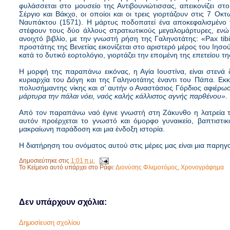
φυλάσσεται στο μουσείο της Αντιβουνιώτισσας, απεικονίζει στ
Σέργιο και Βάκχο, οι οποίοι και οι τρεις γιορτάζουν στις 7 Οκ
Ναυπάκτου (1571). Η μάρτυς ποδοπατεί ένα αποκεφαλισμένο τ
στέφουν τους δύο άλλους στρατιωτικούς μεγαλομάρτυρες, ενώ 
ανοιχτό βιβλίο, με την γνωστή ρήση της Γαληνοτάτης: «Pax tib
προστάτης της Βενετίας εικονίζεται στο αριστερό μέρος του Ιησο
κατά το δυτικό εορτολόγιο, γιορτάζει την επομένη της επετείου τ
Η μορφή της παραπάνω εικόνας, η Αγία Ιουστίνα, είναι στενά 
κυριαρχία του Δόγη και της Γαληνοτάτης έναντι του Πάπα. Εκ
πολυσήμαντης νίκης και σ’ αυτήν ο Αναστάσιος Γόρδιος αφιέρωσ
μάρτυρα την πάλαι νόει, ναός καλής κάλλιστος αγνής παρθένου».
Από τον παραπάνω ναό έγινε γνωστή στη Ζάκυνθο η λατρεία τη
αυτόν προέρχεται το γνωστό και όμορφο γυναικείο, βαπτιστικ
μακραίωνη παράδοση και μια ένδοξη ιστορία.
Η διατήρηση του ονόματος αυτού στις μέρες μας είναι μια παρηγορ
Δημοσιεύτηκε στις
1:01 π.μ.
Το Κείμενο αυτό υπάρχει στο Ράφι:
Διονύσης Φλεμοτόμος
,
Χρονογράφημα
Δεν υπάρχουν σχόλια:
Δημοσίευση σχολίου