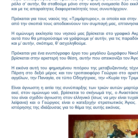
ρόλο σ’ αυτήν, θα σταθούμε μόνο στην κοινή ονομασία δύο εκκλ
και με τις απαραίτητες διαφορετικότητές τους συνυπάρχουν.
Πρόκειται για τους ναούς της «Τριμάρτυρος», οι οποίοι και στη
από την σκοπιά τους αποδεικνύουν τον συμπαγή μας, επτανησιακό
Η ομώνυμη εκκλησία του νησιού μας βρίσκεται στο γραφικό Ακρω
αυτά που θα μπορούσαμε να γράψουμε γι’ αυτήν, για τις παραδόσε
και μ’ αυτήν, σκόπιμα, θ’ ασχοληθούμε.
Πρόκειται για ένα ενυπόγραφο έργο του μεγάλου ζωγράφου Νικολά
βρίσκεται στην αριστερή του θέση, αυτήν που απεικονίζει τον Άγι
Η εικόνα αυτή του φημισμένου πιτόρου της μεταβυζαντινής τέχν
Πέρση στο δεξιό μέρος και τον τροπαιοφόρο Γεώργιο στο αριστ
αγγέλων, την Παναγία, σε τύπο Οδηγήτριας, την «Κυρία την Τρι
Είναι άγνωστη η αιτία της συνύπαρξης των τριών αυτών μαρτύρω
εκεί, στον ομώνυμο ναό, βρίσκεται το σκήνωμά της, ο Αναστάσιο
του είναι σχεδόν άγνωστη στον ελληνικό (ίσως να μην είναι τυ
λείψανα) και ο Γεώργιος είναι ο κατεξοχήν στρατιωτικός Άγιος.
ιστόρησης της ιδιάζουσας για το θέμα της αυτής εικόνας.