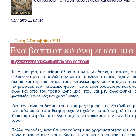
σκηνοθεσία Γρηγόρη Καραντινάκη και σενάριο Μιμής Ντ
Πριν από 11 μήνες
Τρίτη 4 Οκτωβρίου 2011
Ένα βαπτιστικό όνομα και μι
Γράφει ο ΔΙΟΝΥΣΗΣ ΦΛΕΜΟΤΟΜΟΣ
Τα Επτάνησα, σε πείσμα όλων αυτών των αδαών, οι οποίοι, όπ
θέλουν να μας ισοπεδώσουν με τις απέναντι στεριές, έχουν κοιν
Ακόμα και σήμερα, παρά τους επανειλημμένους και δίχως όραμ
πληρώσαμε τον «κεφαλικό φόρο», αυτό είναι ολοφάνερο και απο
αλλά και από τον τρόπο ζωής μας, που ναι μεν αλλοιώθηκε, 
φωτεινός, ερωτικός και χαρούμενος.
Ιδιαίτεροι είναι οι δεσμοί του δικού μας νησιού, της Ζακύνθου
-στα δύο άκρα- τοποθέτηση, έχουν σχεδόν μια ταύτιση, τέτοια 
ιδιαίτερη πατρίδα του άλλου, δίχως να νοιώθουν την μοναξιά τη
τους».
Πολλά παραδείγματα θα μπορούσαμε να χρησιμοποιήσουμε για 
λόγω επικαιρότητας και τιμώντας την σημερινή επέτειο της να