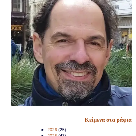
Κείμενα στα ράφια
►
2026
(25)
►
2025
(47)