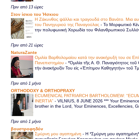
Πριν από 13 ώρες
Στον ίσκιο του Ήσκιου
Η Ζάκυνθος ψάλλει και τραγουδά στο Βανάτο. Μια α
του Πανηγυριού της Παναγούλας
-
Το Μορφωτικό Κέν
την πολυφωνική Χορωδία του Φιλανθρωπικού Συλλόγου
Πριν από 21 ώρες
NaturaZante
Ομιλία Βαρθολομαίου κατά την ανακήρυξή του σε Επ
Πανεπιστημίου
-
*Ὁμιλία τῆς Α. Θ. Παναγιότητος τοῦ
τήν ἀνακήρυξίν Του εἰς «Ἐπίτιμον Καθηγητήν» τοῦ Τ
Πριν από 1 μήνα
ORTHODOXY & ORTHOPRAXY
ECUMENICAL PATRIARCH BARTHOLOMEW: “ECUM
INERTIA”
-
VILNIUS, 8 JUNE 2026 *** Your Eminence 
brother in the Lord, Your Eminences, Excellencies, G
Πριν από 1 μήνα
βουστροφηδόν
Σμύρνη μου αγαπημένη
-
Η *Σμύρνη μου αγαπημένη* ε