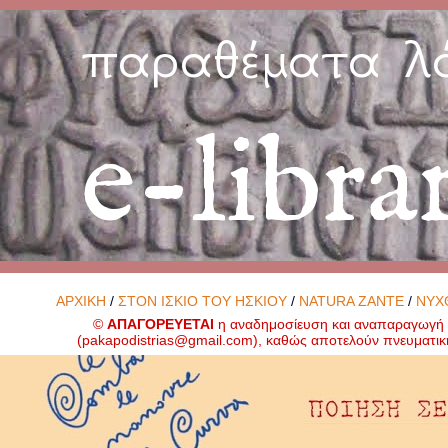
παραθέματα λ
e-libra
ΑΡΧΙΚΗ
/
ΣΤΟΝ ΙΣΚΙΟ ΤΟΥ ΗΣΚΙΟΥ
/
NATURA ZANTE
/
ΝΥΧ
©
ΑΠΑΓΟΡΕΥΕΤΑΙ
η αναδημοσίευση και αναπαραγωγή ο
(
pakapodistrias@gmail.com
), καθώς αποτελούν πνευματικ