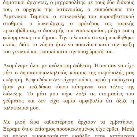
δημοτικοί άρχοντες, ο μητροπολίτης με τους δύο διάκους
του, ο αρχηγός της αστυνομίας, ο εκπρόσωπος του
Λιμενικού Ταμείου, ο επικεφαλής του πυροσβεστικού
σταθμού, ο λυκειάρχης, ο πρόεδρος της τοπικής
πρωτοβάθμιας, ο διοικητής του νοσοκομείου, μέχρι και η
φιλαρμονική του δήμου. Την τελευταία στιγμή απωθήθηκε
εκτός, διότι το νόημα ήταν να παιανίσει κατά την άφιξη
του γενικού και φυσικά κατά την αποχώρησή του.
Αναμέναμε όλοι με ανάλαφρη διάθεση. Ήταν σαν να είχε
πάει ο δημοσιοϋπαλληλικός κόσμος της κωμόπολής μας
εκδρομή. Κεφτεδάκια δεν είχαμε πάρει, αφού η υπόσχεση
ήταν για μεζεδάκια τύπου κέτερινγκ στο τέλος της
διάλεξης. Το μάτι μου πήρε λοξά τις ετοιμασίες του
γεύματος και δεν είχα καμία αμφιβολία ότι άξιζε η
ταλαιπωρία μου.
Με μισή ώρα καθυστέρηση άρχισαν τα εμβατήρια.
Ξέραμε ότι ο επίσημος προσκεκλημένος είχε έρθει. Μετά
τα πρώτα χειροκροτήματα εισήλθε στην κατάμεστη