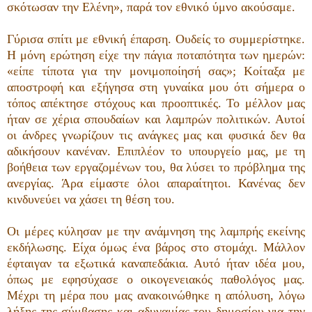
σκότωσαν την Ελένη», παρά τον εθνικό ύμνο ακούσαμε.
Γύρισα σπίτι με εθνική έπαρση. Ουδείς το συμμερίστηκε.
Η μόνη ερώτηση είχε την πάγια ποταπότητα των ημερών:
«είπε τίποτα για την μονιμοποίησή σας»; Κοίταξα με
αποστροφή και εξήγησα στη γυναίκα μου ότι σήμερα ο
τόπος απέκτησε στόχους και προοπτικές. Το μέλλον μας
ήταν σε χέρια σπουδαίων και λαμπρών πολιτικών. Αυτοί
οι άνδρες γνωρίζουν τις ανάγκες μας και φυσικά δεν θα
αδικήσουν κανέναν. Επιπλέον το υπουργείο μας, με τη
βοήθεια των εργαζομένων του, θα λύσει το πρόβλημα της
ανεργίας. Άρα είμαστε όλοι απαραίτητοι. Κανένας δεν
κινδυνεύει να χάσει τη θέση του.
Οι μέρες κύλησαν με την ανάμνηση της λαμπρής εκείνης
εκδήλωσης. Είχα όμως ένα βάρος στο στομάχι. Μάλλον
έφταιγαν τα εξωτικά καναπεδάκια. Αυτό ήταν ιδέα μου,
όπως με εφησύχασε ο οικογενειακός παθολόγος μας.
Μέχρι τη μέρα που μας ανακοινώθηκε η απόλυση, λόγω
λήξης της σύμβασης και αδυναμίας του δημοσίου για την