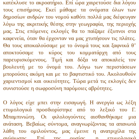
κατέκλυσε το ακροατήριο. Επί ώρα χαιρετούσε δια λόγου
τους επισήμους. Εκεί μάθαμε τα ονόματα όλων των
δημοσίων ανδρών του νομού καθότι πολλά μας διέφευγαν
λόγω της ακριτικής θέσης στην γεωγραφία, της περιοχής
μας. Στις επόμενες εκλογές θα το παίζαμε έξυπνοι στα
καφενεία, όταν θα έρχονταν να μας χτυπήσουν τις πλάτες.
Θα τους αποκαλούσαμε με το όνομά τους και ξαφνικά θ’
αποκτούσαμε το κύρος του κομματάρχη από τους
παρευρισκόμενους. Τιμή και δόξα να αποκαλείς τον
βουλευτή με το όνομά του. Λόγω των περιστάσεων
μπορούσες ακόμη και με το βαφτιστικό του. Ακολουθούν
χαριεντισμοί και οικειότητες. Τώρα μετά τις εκλογές δεν
συνιστούσε η σωφροσύνη παρόμοιες αβρότητες.
Ο λόγος είχε μπει στην εισαγωγή. Η ανεργία ως λέξη
ετυμολογικά προσδιορίστηκε από το λεξικό του Γ.
Μπαμπινιώτη. Οι φιλολογούντες αισθανθήκαμε μια
ανάταση. Βεβαίως σύντομα, αναγνωρίζοντας τα απανωτά
λάθη του ομιλούντος, μας έμεινε η ανατριχίλα της
ανύψωσης. Επί της ουσίας, η ετυμολογικά