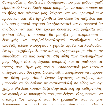
συνωμοσίας ή σκοτεινών δυνάμεων, που μας μισούν γιατί
είμαστε Έλληνες. Εμείς όμως μπορούμε να απαντήσουμε με
το ήθος που πάντοτε μας διέκρινε και τον ηρωισμό των
προγόνων μας. Με την βοήθεια του Θεού της πατρίδας μας
σύντομα η κακιά μάγισσα θα εξαφανιστεί και οι ουρανοί θα
ανοίξουν για μας. Θα έχουμε δουλειές και χρήματα και
φυσικά όλος ο κόσμος θα μοιάζει με θερμοκήπιο -
δυστυχώς τα περιβαλλοντολογικά προβλήματα είναι
υπόθεση άλλου υπουργείου - γεμάτο αγαθά και λουλούδια.
Ας προσευχηθούμε λοιπόν και ας αναμένουμε με πίστη την
επιφοίτηση να μας οδηγήσει στη λύση των προβλημάτων
μας. Μέχρι τότε ας έχουμε υπομονή και ας ράψουμε τις
τσέπες μας. Άμα μας αρέσει. Διαφορετικά μια στρατιά
ανέργων, που συνεχώς διογκώνεται, περιμένουν να πάρουν
την θέση μας. Αυτοί έχουν λιγότερες απαιτήσεις και
μπορούν να δουλεύουν με αντικαταβολή σε είδος και όχι
χρήμα. Να λέμε λοιπόν δόξα στην πολιτική της κυβέρνησης,
να αγαπάμε το υπουργείο που μας δείχνει ελεημοσύνη, να
αγαπάμε τον υπουργό και τον γραμματέα και να μην
ξεχάσουμε στις εκλογές να τους ψηφίσουμε. Ωραία