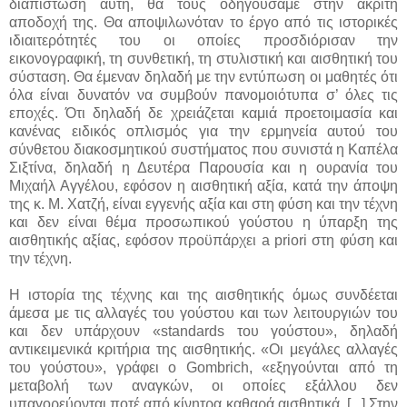
διαπίστωση αυτή, θα τους οδηγούσαμε στην άκριτη
αποδοχή της. Θα αποψιλωνόταν το έργο από τις ιστορικές
ιδιαιτερότητές του οι οποίες προσδιόρισαν την
εικονογραφική, τη συνθετική, τη στυλιστική και αισθητική του
σύσταση. Θα έμεναν δηλαδή με την εντύπωση οι μαθητές ότι
όλα είναι δυνατόν να συμβούν πανομοιότυπα σ’ όλες τις
εποχές. Ότι δηλαδή δε χρειάζεται καμιά προετοιμασία και
κανένας ειδικός οπλισμός για την ερμηνεία αυτού του
σύνθετου διακοσμητικού συστήματος που συνιστά η Καπέλα
Σιξτίνα, δηλαδή η Δευτέρα Παρουσία και η ουρανία του
Μιχαήλ Αγγέλου, εφόσον η αισθητική αξία, κατά την άποψη
της κ. Μ. Χατζή, είναι εγγενής αξία και στη φύση και την τέχνη
και δεν είναι θέμα προσωπικού γούστου η ύπαρξη της
αισθητικής αξίας, εφόσον προϋπάρχει a priori στη φύση και
την τέχνη.
Η ιστορία της τέχνης και της αισθητικής όμως συνδέεται
άμεσα με τις αλλαγές του γούστου και των λειτουργιών του
και δεν υπάρχουν «standards του γούστου», δηλαδή
αντικειμενικά κριτήρια της αισθητικής. «Οι μεγάλες αλλαγές
του γούστου», γράφει ο Gombrich, «εξηγούνται από τη
μεταβολή των αναγκών, οι οποίες εξάλλου δεν
υπαγορεύονται ποτέ από κίνητρα καθαρά αισθητικά. [...] Στην