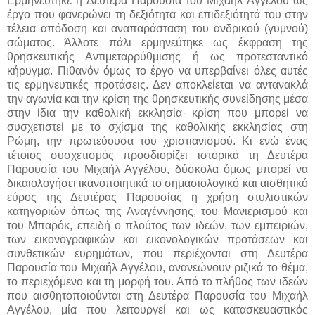
Ερμηνεύτηκε η Δευτέρα Παρουσία του Μιχαήλ Αγγέλου ως
έργο που φανερώνει τη δεξιότητα και επιδεξιότητά του στην
τέλεια απόδοση και αναπαράσταση του ανδρικού (γυμνού)
σώματος. Άλλοτε πάλι ερμηνεύτηκε ως έκφραση της
θρησκευτικής Αντιμεταρρύθμισης ή ως προτεσταντικό
κήρυγμα. Πιθανόν όμως το έργο να υπερβαίνει όλες αυτές
τις ερμηνευτικές προτάσεις. Δεν αποκλείεται να αντανακλά
την αγωνία και την κρίση της θρησκευτικής συνείδησης μέσα
στην ίδια την καθολική εκκλησία· κρίση που μπορεί να
συσχετιστεί με το σχίσμα της καθολικής εκκλησίας στη
Ρώμη, την πρωτεύουσα του χριστιανισμού. Κι ενώ ένας
τέτοιος συσχετισμός προσδιορίζει ιστορικά τη Δευτέρα
Παρουσία του Μιχαήλ Αγγέλου, δύσκολα όμως μπορεί να
δικαιολογήσει ικανοποιητικά το σημασιολογικό και αισθητικό
εύρος της Δευτέρας Παρουσίας η χρήση στυλιστικών
κατηγοριών όπως της Αναγέννησης, του Μανιερισμού και
του Μπαρόκ, επειδή ο πλούτος των ιδεών, των εμπειριών,
των εικονογραφικών και εικονολογικών προτάσεων και
συνθετικών ευρημάτων, που περιέχονται στη Δευτέρα
Παρουσία του Μιχαήλ Αγγέλου, ανανεώνουν ριζικά το θέμα,
το περιεχόμενο και τη μορφή του. Από το πλήθος των ιδεών
που αισθητοποιούνται στη Δευτέρα Παρουσία του Μιχαήλ
Αγγέλου, μία που λειτουργεί και ως κατασκευαστικός