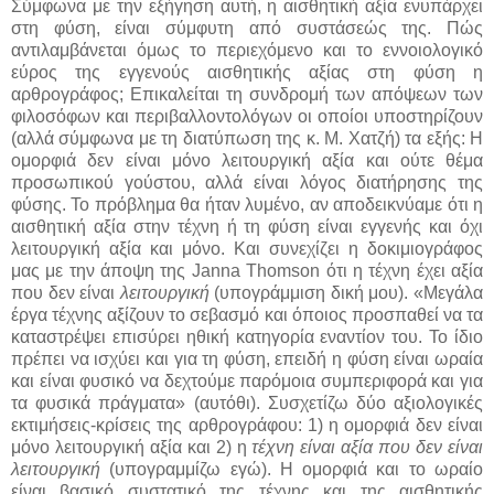
Σύμφωνα με την εξήγηση αυτή, η αισθητική αξία ενυπάρχει
στη φύση, είναι σύμφυτη από συστάσεώς της. Πώς
αντιλαμβάνεται όμως το περιεχόμενο και το εννοιολογικό
εύρος της εγγενούς αισθητικής αξίας στη φύση η
αρθρογράφος; Επικαλείται τη συνδρομή των απόψεων των
φιλοσόφων και περιβαλλοντολόγων οι οποίοι υποστηρίζουν
(αλλά σύμφωνα με τη διατύπωση της κ. Μ. Χατζή) τα εξής: Η
ομορφιά δεν είναι μόνο λειτουργική αξία και ούτε θέμα
προσωπικού γούστου, αλλά είναι λόγος διατήρησης της
φύσης. Το πρόβλημα θα ήταν λυμένο, αν αποδεικνύαμε ότι η
αισθητική αξία στην τέχνη ή τη φύση είναι εγγενής και όχι
λειτουργική αξία και μόνο. Και συνεχίζει η δοκιμιογράφος
μας με την άποψη της Janna Thomson ότι η τέχνη έχει αξία
που δεν είναι
λειτουργική
(υπογράμμιση δική μου). «Μεγάλα
έργα τέχνης αξίζουν το σεβασμό και όποιος προσπαθεί να τα
καταστρέψει επισύρει ηθική κατηγορία εναντίον του. Το ίδιο
πρέπει να ισχύει και για τη φύση, επειδή η φύση είναι ωραία
και είναι φυσικό να δεχτούμε παρόμοια συμπεριφορά και για
τα φυσικά πράγματα» (αυτόθι). Συσχετίζω δύο αξιολογικές
εκτιμήσεις-κρίσεις της αρθρογράφου: 1) η ομορφιά δεν είναι
μόνο λειτουργική αξία και 2) η
τέχνη είναι αξία που δεν είναι
λειτουργική
(υπογραμμίζω εγώ). Η ομορφιά και το ωραίο
είναι βασικό συστατικό της τέχνης και της αισθητικής