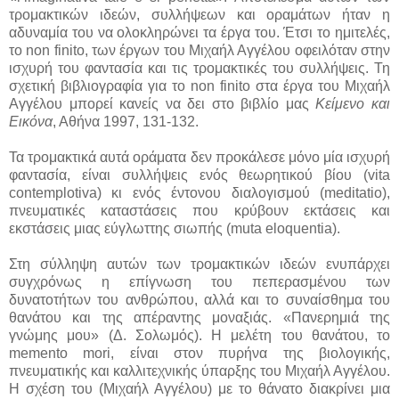
τρομακτικών ιδεών, συλλήψεων και οραμάτων ήταν η
αδυναμία του να ολοκληρώνει τα έργα του. Έτσι το ημιτελές,
το non finito, των έργων του Μιχαήλ Αγγέλου οφειλόταν στην
ισχυρή του φαντασία και τις τρομακτικές του συλλήψεις. Τη
σχετική βιβλιογραφία για το non finito στα έργα του Μιχαήλ
Αγγέλου μπορεί κανείς να δει στο βιβλίο μας
Κείμενο και
Εικόνα
, Αθήνα 1997, 131-132.
Τα τρομακτικά αυτά οράματα δεν προκάλεσε μόνο μία ισχυρή
φαντασία, είναι συλλήψεις ενός θεωρητικού βίου (vita
contemplotiva) κι ενός έντονου διαλογισμού (meditatio),
πνευματικές καταστάσεις που κρύβουν εκτάσεις και
εκστάσεις μιας εύγλωττης σιωπής (muta eloquentia).
Στη σύλληψη αυτών των τρομακτικών ιδεών ενυπάρχει
συγχρόνως η επίγνωση του πεπερασμένου των
δυνατοτήτων του ανθρώπου, αλλά και το συναίσθημα του
θανάτου και της απέραντης μοναξιάς. «Πανερημιά της
γνώμης μου» (Δ. Σολωμός). Η μελέτη του θανάτου, το
memento mori, είναι στον πυρήνα της βιολογικής,
πνευματικής και καλλιτεχνικής ύπαρξης του Μιχαήλ Αγγέλου.
Η σχέση του (Μιχαήλ Αγγέλου) με το θάνατο διακρίνει μια