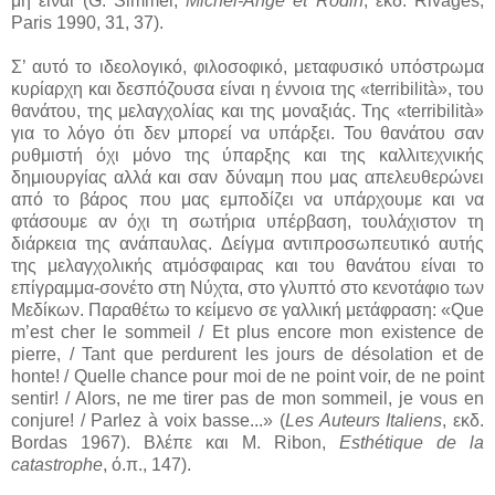
μη είναι (G. Simmel,
Michel-Ange et Rodin
, εκδ. Rivages,
Paris 1990, 31, 37).
Σ’ αυτό το ιδεολογικό, φιλοσοφικό, μεταφυσικό υπόστρωμα
κυρίαρχη και δεσπόζουσα είναι η έννοια της «terribilità», του
θανάτου, της μελαγχολίας και της μοναξιάς. Της «terribilità»
για το λόγο ότι δεν μπορεί να υπάρξει. Του θανάτου σαν
ρυθμιστή όχι μόνο της ύπαρξης και της καλλιτεχνικής
δημιουργίας αλλά και σαν δύναμη που μας απελευθερώνει
από το βάρος που μας εμποδίζει να υπάρχουμε και να
φτάσουμε αν όχι τη σωτήρια υπέρβαση, τουλάχιστον τη
διάρκεια της ανάπαυλας. Δείγμα αντιπροσωπευτικό αυτής
της μελαγχολικής ατμόσφαιρας και του θανάτου είναι το
επίγραμμα-σονέτο στη Νύχτα, στο γλυπτό στο κενοτάφιο των
Μεδίκων. Παραθέτω το κείμενο σε γαλλική μετάφραση: «Que
m’est cher le sommeil / Et plus encore mon existence de
pierre, / Tant que perdurent les jours de désolation et de
honte! / Quelle chance pour moi de ne point voir, de ne point
sentir! / Alors, ne me tirer pas de mon sommeil, je vous en
conjure! / Parlez à voix basse...» (
Les Auteurs Italiens
, εκδ.
Bordas 1967). Βλέπε και Μ. Ribon,
Esthétique de la
catastrophe
, ό.π., 147).