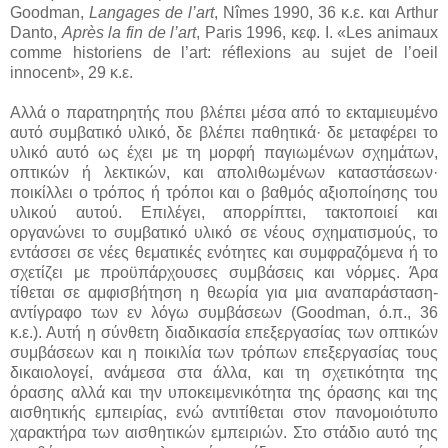
Goodman,
Langages de l’art
, Nîmes 1990, 36 κ.ε. και Arthur
Danto,
Après la fin de l’art
, Paris 1996, κεφ. I. «Les animaux
comme historiens de l’art: réflexions au sujet de l’oeil
innocent», 29 κ.ε.
Αλλά ο παρατηρητής που βλέπει μέσα από το εκταμιευμένο
αυτό συμβατικό υλικό, δε βλέπει παθητικά· δε μεταφέρει το
υλικό αυτό ως έχει με τη μορφή παγιωμένων σχημάτων,
οπτικών ή λεκτικών, και απολιθωμένων καταστάσεων·
ποικίλλει ο τρόπος ή τρόποι και ο βαθμός αξιοποίησης του
υλικού αυτού. Επιλέγει, απορρίπτει, τακτοποιεί και
οργανώνει το συμβατικό υλικό σε νέους σχηματισμούς, το
εντάσσει σε νέες θεματικές ενότητες και συμφραζόμενα ή το
σχετίζει με προϋπάρχουσες συμβάσεις και νόρμες. Άρα
τίθεται σε αμφισβήτηση η θεωρία για μια αναπαράσταση-
αντίγραφο των εν λόγω συμβάσεων (Goodman, ό.π., 36
κ.ε.). Αυτή η σύνθετη διαδικασία επεξεργασίας των οπτικών
συμβάσεων και η ποικιλία των τρόπων επεξεργασίας τους
δικαιολογεί, ανάμεσα στα άλλα, και τη σχετικότητα της
όρασης αλλά και την υποκειμενικότητα της όρασης και της
αισθητικής εμπειρίας, ενώ αντιτίθεται στον πανομοιότυπο
χαρακτήρα των αισθητικών εμπειριών. Στο στάδιο αυτό της