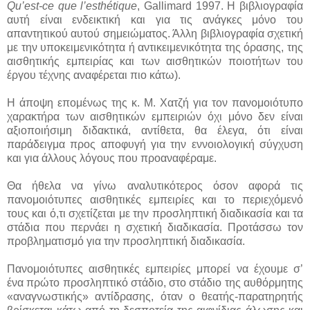
Qu’est-ce que l’esthétique
, Gallimard 1997. Η βιβλιογραφία
αυτή είναι ενδεικτική και για τις ανάγκες μόνο του
απαντητικού αυτού σημειώματος. Άλλη βιβλιογραφία σχετική
με την υποκειμενικότητα ή αντικειμενικότητα της όρασης, της
αισθητικής εμπειρίας και των αισθητικών ποιοτήτων του
έργου τέχνης αναφέρεται πιο κάτω).
Η άποψη επομένως της κ. Μ. Χατζή για τον πανομοιότυπο
χαρακτήρα των αισθητικών εμπειριών όχι μόνο δεν είναι
αξιοποιήσιμη διδακτικά, αντίθετα, θα έλεγα, ότι είναι
παράδειγμα προς αποφυγή για την εννοιολογική σύγχυση
και για άλλους λόγους που προαναφέραμε.
Θα ήθελα να γίνω αναλυτικότερος όσον αφορά τις
πανομοιότυπες αισθητικές εμπειρίες και το περιεχόμενό
τους και ό,τι σχετίζεται με την προσληπτική διαδικασία και τα
στάδια που περνάει η σχετική διαδικασία. Προτάσσω τον
προβληματισμό για την προσληπτική διαδικασία.
Πανομοιότυπες αισθητικές εμπειρίες μπορεί να έχουμε σ’
ένα πρώτο προσληπτικό στάδιο, στο στάδιο της αυθόρμητης
«αναγνωστικής» αντίδρασης, όταν ο θεατής-παρατηρητής