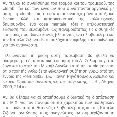
Αν τελικά το συναίσθημα του τρόμου και του τρομερού, της
«terribilità» και των εννοιών που συνάπτονται οργανικά με
αυτή, τη «terribilità», ή εφάπτεται είναι όχι μόνο υπαρξιακή
έννοια αλλά και κατασκευαστική της καλλιτεχνικής
δημιουργίας, ένα cosa mentale, τότε η απλουστευτική
εξίσωση που εκλαμβάνει ως πανομοιότυπες τις αισθητικές
εμπειρίες που βιώνει κανείς βλέποντας ένα ηλιοβασίλεμα και
την Καπέλα Σιξτίνα είναι τουλάχιστον αφελής και επικίνδυνη
για τον αναγνώστη.
Τελειώνοντας τη μικρή αυτή παρέμβαση θα ήθελα να
αναφέρω μια διαπιστωτική εκτίμηση του Δ. Σολωμού για το
έργο και το στυλ του Μιχαήλ Αγγέλου από την οποία φαίνεται
ότι ο ποιητής γνώριζε τη φιλολογική συζήτηση γύρω από την
έννοια της «terribilità». Βλ. Γιάννη Ρηγόπουλου,
Κείμενο και
εικόνα. Όριο και δυνατότητες της σύγκρισης
, τ. Β΄, Αθήναι
2009, 214 κ.ε.
Αν θα θέλαμε να αξιοποιήσουμε διδακτικά τη διαπίστωση
της Μ.Χ. για τον πανομοιότυπο χαρακτήρα των αισθητικών
εμπειριών από τη θέα ενός ηλιοβασιλέματος και της Καπέλα
Σιξτίνα, ρωτώντας τους αναγνώστες αν συμμερίζονται τη