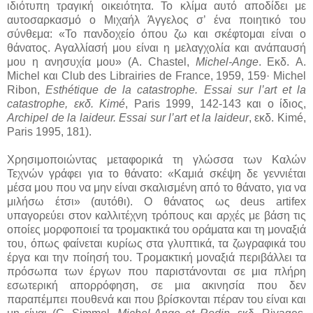
ιδιότυπη τραγική οικειότητα. Το κλίμα αυτό αποδίδει με
αυτοσαρκασμό ο Μιχαήλ Άγγελος σ’ ένα ποιητικό του
σύνθεμα: «Το πανδοχείο όπου ζω και σκέφτομαι είναι ο
θάνατος. Αγαλλίασή μου είναι η μελαγχολία και ανάπαυσή
μου η ανησυχία μου» (A. Chastel,
Michel-Ange
. Εκδ. A.
Michel και Club des Librairies de France, 1959, 159· Michel
Ribon,
Esthétique de la catastrophe. Essai sur l’art et la
catastrophe, εκδ. Kimé
, Paris 1999, 142-143 και ο ίδιος,
Archipel de la laideur. Essai sur l’art et la laideur
, εκδ. Kimé,
Paris 1995, 181).
Χρησιμοποιώντας μεταφορικά τη γλώσσα των Καλών
Τεχνών γράφει για το θάνατο: «Καμιά σκέψη δε γεννιέται
μέσα μου που να μην είναι σκαλισμένη από το θάνατο, για να
μιλήσω έτσι» (αυτόθι). Ο θάνατος ως deus artifex
υπαγορεύει στον καλλιτέχνη τρόπους και αρχές με βάση τις
οποίες μορφοποιεί τα τρομακτικά του οράματα και τη μοναξιά
του, όπως φαίνεται κυρίως στα γλυπτικά, τα ζωγραφικά του
έργα και την ποίησή του. Τρομακτική μοναξιά περιβάλλει τα
πρόσωπα των έργων που παριστάνονται σε μια πλήρη
εσωτερική απορρόφηση, σε μια ακινησία που δεν
παραπέμπει πουθενά και που βρίσκονται πέραν του είναι και