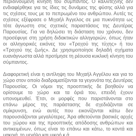
περιδινούμενη κίνηση του σύμπαντος. Ο καλλιτέχνης δεν
ενδιαφέρθηκε για τις ίδιες τις δυνάμεις της φύσης αλλά για
τις σχέσεις τους με το πεπρωμένο του ανθρώπου. Αυτές τις
σχέσεις εξέφρασε ο Μιχαήλ Άγγελος σε μια πυκνότητα ως
τότε άγνωστη στις σχετικές παραστάσεις της Δευτέρας
Παρουσίας. Για να δηλώσει τη διάσταση του χρόνου, δεν
προσέφυγε στη χρήση διδακτικών αλληγοριών, όπως ήταν
οι αλληγορικές εικόνες του «Τροχού της τύχης» ή του
«Τροχού της ζωής». Δε χρησιμοποίησε δηλαδή σχήματα
ευανάγνωστα αλλά προτίμησε τη ρέουσα κυκλική κίνηση του
σύμπαντος.
Διαφορετική είναι η αντίληψη του Μιχαήλ Αγγέλου και για το
χώρο στον οποίο διαδραματίζονται τα γεγονότα της Δευτέρας
Παρουσίας. Οι νόμοι της προοπτικής δε βοηθούν να
ορίσουμε το χώρο και τα όριά του, επειδή έχουν
υπονομευθεί. Έτσι, οι μορφές που παριστάνονται στο
επάνω μέρος της παράστασης δε σχεδιάζονται σε
σμίκρυνση, ενώ αυτές που εικονίζονται κάτω δεν
παρουσιάζονται μεγαλύτερες. Άρα αθετούνται βασικές αρχές
του χώρου και της προοπτικής απόδοσης ανθρώπων και
αντικειμένων, όπως είναι το επάνω και κάτω, το κοντά και
μακριά, το μεγάλο και μικρό κ.ά.