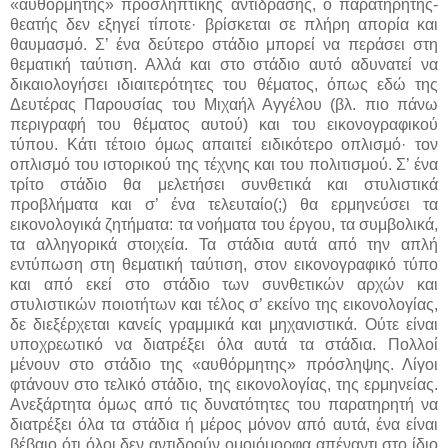
«αυθόρμητης» προσληπτικής αντίδρασης, ο παρατηρητής-
θεατής δεν εξηγεί τίποτε· βρίσκεται σε πλήρη απορία και
θαυμασμό. Σ’ ένα δεύτερο στάδιο μπορεί να περάσει στη
θεματική ταύτιση. Αλλά και στο στάδιο αυτό αδυνατεί να
δικαιολογήσει ιδιαιτερότητες του θέματος, όπως εδώ της
Δευτέρας Παρουσίας του Μιχαήλ Αγγέλου (βλ. πιο πάνω
περιγραφή του θέματος αυτού) και του εικονογραφικού
τύπου. Κάτι τέτοιο όμως απαιτεί ειδικότερο οπλισμό· τον
οπλισμό του ιστορικού της τέχνης και του πολιτισμού. Σ’ ένα
τρίτο στάδιο θα μελετήσει συνθετικά και στυλιστικά
προβλήματα και σ’ ένα τελευταίο(;) θα ερμηνεύσει τα
εικονολογικά ζητήματα: τα νοήματα του έργου, τα συμβολικά,
τα αλληγορικά στοιχεία. Τα στάδια αυτά από την απλή
εντύπωση στη θεματική ταύτιση, στον εικονογραφικό τύπο
και από εκεί στο στάδιο των συνθετικών αρχών και
στυλιστικών ποιοτήτων και τέλος σ’ εκείνο της εικονολογίας,
δε διεξέρχεται κανείς γραμμικά και μηχανιστικά. Ούτε είναι
υποχρεωτικό να διατρέξει όλα αυτά τα στάδια. Πολλοί
μένουν στο στάδιο της «αυθόρμητης» πρόσληψης. Λίγοι
φτάνουν στο τελικό στάδιο, της εικονολογίας, της ερμηνείας.
Ανεξάρτητα όμως από τις δυνατότητες του παρατηρητή να
διατρέξει όλα τα στάδια ή μέρος μόνον από αυτά, ένα είναι
βέβαιο ότι όλοι δεν αντιδρούν ομοιόμορφα απέναντι στο ίδιο