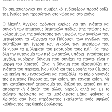
Το σημασιολογικό και συμβολικό ενδιαφέρον προσδιορίζει
το μέγεθος των προσώπων στο χώρο και στο χρόνο.
Ο Μιχαήλ Άγγελος φρόντισε κυρίως για την ενότητα και
συνοχή των επιμέρους θεματικών πεδίων (της πτώσης των
κολασμένων, της ανάστασης των νεκρών, των αγγέλων που
μεταφέρουν τα «Όργανα του Πάθους», των αγγέλων που
σαλπίζουν την έγερση των νεκρών, των μαρτύρων που
δείχνουν τα εμβλήματα του μαρτυρίου τους κ.ά.) Και παρ’
όλη την αυτονομία των πεδίων αυτών, υπάρχει εντούτοις μια
μεγάλη, κυρίαρχη δύναμη που συνέχει τα πάντα· είναι η
μορφή του Χριστού. Είναι η δύναμη που εξασφαλίζει την
ενότητα του περιεχομένου αλλά και της μορφής του θέματος
και εκείνη που ενσαρκώνει και προβάλλει το κύριο γεγονός
της Δευτέρας Παρουσίας, την κρίση, την έσχατη κρίση. Με
την καταδικαστική χειρονομία του δεξιού του χεριού και την
απορριπτική διάταξη του άλλου χεριού, αλλά και με το
ακίνητο πρόσωπο και τα μισόκλειστα μάτια, φαίνεται ο
Χριστός σαν ένας απρόσωπος εκτελεστής ενός υψηλού
καθήκοντος, της θεϊκής βούλησης.