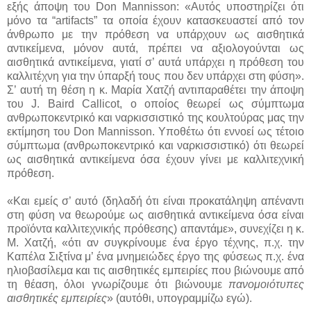
εξής άποψη του Don Mannisson: «Αυτός υποστηρίζει ότι
μόνο τα “artifacts” τα οποία έχουν κατασκευαστεί από τον
άνθρωπο με την πρόθεση να υπάρχουν ως αισθητικά
αντικείμενα, μόνον αυτά, πρέπει να αξιολογούνται ως
αισθητικά αντικείμενα, γιατί σ’ αυτά υπάρχει η πρόθεση του
καλλιτέχνη για την ύπαρξή τους που δεν υπάρχει στη φύση».
Σ’ αυτή τη θέση η κ. Μαρία Χατζή αντιπαραθέτει την άποψη
του J. Baird Callicot, ο οποίος θεωρεί ως σύμπτωμα
ανθρωποκεντρικό και ναρκισσιστικό της κουλτούρας μας την
εκτίμηση του Don Mannisson. Υποθέτω ότι εννοεί ως τέτοιο
σύμπτωμα (ανθρωποκεντρικό και ναρκισσιστικό) ότι θεωρεί
ως αισθητικά αντικείμενα όσα έχουν γίνει με καλλιτεχνική
πρόθεση.
«Και εμείς σ’ αυτό (δηλαδή ότι είναι προκατάληψη απέναντι
στη φύση να θεωρούμε ως αισθητικά αντικείμενα όσα είναι
προϊόντα καλλιτεχνικής πρόθεσης) απαντάμε», συνεχίζει η κ.
Μ. Χατζή, «ότι αν συγκρίνουμε ένα έργο τέχνης, π.χ. την
Καπέλα Σιξτίνα μ’ ένα μνημειώδες έργο της φύσεως π.χ. ένα
ηλιοβασίλεμα και τις αισθητικές εμπειρίες που βιώνουμε από
τη θέαση, όλοι γνωρίζουμε ότι βιώνουμε
πανομοιότυπες
αισθητικές εμπειρίες
» (αυτόθι, υπογραμμίζω εγώ).