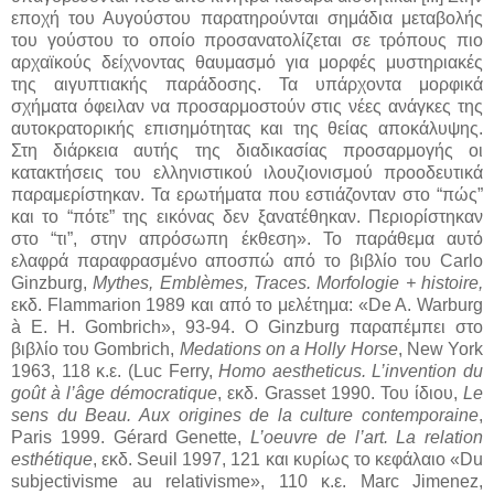
εποχή του Αυγούστου παρατηρούνται σημάδια μεταβολής
του γούστου το οποίο προσανατολίζεται σε τρόπους πιο
αρχαϊκούς δείχνοντας θαυμασμό για μορφές μυστηριακές
της αιγυπτιακής παράδοσης. Τα υπάρχοντα μορφικά
σχήματα όφειλαν να προσαρμοστούν στις νέες ανάγκες της
αυτοκρατορικής επισημότητας και της θείας αποκάλυψης.
Στη διάρκεια αυτής της διαδικασίας προσαρμογής οι
κατακτήσεις του ελληνιστικού ιλουζιονισμού προοδευτικά
παραμερίστηκαν. Τα ερωτήματα που εστιάζονταν στο “πώς”
και το “πότε” της εικόνας δεν ξανατέθηκαν. Περιορίστηκαν
στο “τι”, στην απρόσωπη έκθεση». Το παράθεμα αυτό
ελαφρά παραφρασμένο αποσπώ από το βιβλίο του Carlo
Ginzburg,
Mythes, Emblèmes, Traces. Morfologie + histoire,
εκδ. Flammarion 1989 και από το μελέτημα: «De A. Warburg
à E. H. Gombrich», 93-94. Ο Ginzburg παραπέμπει στο
βιβλίο του Gombrich,
Medations on a Holly Horse
, New York
1963, 118 κ.ε. (Luc Ferry,
Homo aestheticus. L’invention du
goût à l’âge démocratique
, εκδ. Grasset 1990. Του ίδιου,
Le
sens du Beau. Aux origines de la culture contemporaine
,
Paris 1999. Gérard Genette,
L’oeuvre de l’art. La relation
esthétique
, εκδ. Seuil 1997, 121 και κυρίως το κεφάλαιο «Du
subjectivisme au relativisme», 110 κ.ε. Marc Jimenez,