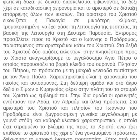
φωτεινή δόξα, με δυνατό διασκελισμό, υψώνοντας το δεξί
χέρι σε καταδικαστική χειρονομία και το αριστερό σε διάταξη
απόρριψης όλων των ικεσιών. Στα αριστερά του Χριστού
εικονίζεται η Παναγία σε μικρότερη κλίμακα,
τρομοκρατημένη, να έχει χάσει τη λειτουργία της μεσιτείας, τη
βασική της λειτουργία στη Δευτέρα Παρουσία. Έντρομος
προσβλέπει προς το Χριστό και ο Ιωάννης ο Πρόδρομος,
παριστάμενος στα αριστερά και κάτω του Χριστού. Στα δεξιά
του Χριστού δύο ομάδες εκλεκτών: στην πλησιέστερη προς
το Χριστό αναγνωρίζουμε το μεγαλόσωμο Άγιο Πέτρο ο
οποίος παρουσιάζει τα βαριά κλειδιά του ουρανού. Πλησίον
του Πέτρου, το πρόσωπο με τη μακριά γενειάδα ταυτίστηκε
με τον Άγιο Παύλο. Χαρακτηριστική είναι η χειρονομία του
ικεσίας και αυτοάμυνας. Στη δεύτερη ομάδα και στο άκρο
δεξιά ο Σίμων ο Κυρηναίος φέρει στην πλάτη του το σταυρό
του Χριστό ως έμβλημά του. Στην ίδια ομάδα οι ερευνητές
εντόπισαν τον Αδάμ, τον Αβραάμ και άλλα πρόσωπα. Στα
αριστερά του Χριστού και πλησίον του Ιωάννου του
Προδρόμου είναι ζωγραφισμένη γυναίκα μεγαλόσωμη με
γυμνά στήθη και καθαρά κλασικά χαρακτηριστικά, η οποία
έχει στραμμένο το βλέμμα της προς το Χριστό, ενώ έχει
επιθέσει το αριστερό της χέρι σ’ ένα γονατισμένο πρόσωπο,
δείχνοντας το μητρικό ένστικτο προστασίας. Κάτω από την