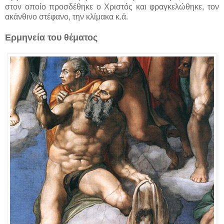
στον οποίο προσδέθηκε ο Χριστός και φραγκελώθηκε, τον
ακάνθινο στέφανο, την κλίμακα κ.ά.
Ερμηνεία του θέματος