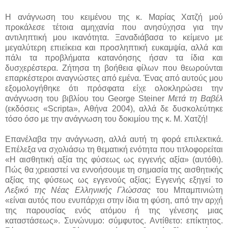
Η ανάγνωση του κειμένου της κ. Μαρίας Χατζή μού
προκάλεσε τέτοια αμηχανία που ανησύχησα για την
αντιληπτική μου ικανότητα. Ξαναδιάβασα το κείμενο με
μεγαλύτερη επιείκεια και προσληπτική ευκαμψία, αλλά και
πάλι τα προβλήματα κατανόησης ήσαν τα ίδια και
δυσχερέστερα. Ζήτησα τη βοήθεια φίλων που θεωρούνται
επαρκέστεροι αναγνώστες από εμένα. Ένας από αυτούς μου
εξομολογήθηκε ότι πρόσφατα είχε ολοκληρώσει την
ανάγνωση του βιβλίου του George Steiner
Μετά τη Βαβέλ
(εκδόσεις «Scripta», Αθήνα 2004), αλλά δε δυσκολεύτηκε
τόσο όσο με την ανάγνωση του δοκιμίου της κ. Μ. Χατζή!
Επανέλαβα την ανάγνωση, αλλά αυτή τη φορά επιλεκτικά.
Επέλεξα να σχολιάσω τη θεματική ενότητα που τιτλοφορείται
«Η αισθητική αξία της φύσεως ως εγγενής αξία» (αυτόθι).
Πώς θα χρειαστεί να εννοήσουμε τη σημασία της αισθητικής
αξίας της φύσεως ως εγγενούς αξίας; Εγγενής εξηγεί το
Λεξικό της Νέας Ελληνικής Γλώσσας
του Μπαμπινιώτη
«είναι αυτός που ενυπάρχει στην ίδια τη φύση, από την αρχή
της παρουσίας ενός ατόμου ή της γένεσης μιας
καταστάσεως». Συνώνυμο: σύμφυτος. Αντίθετο: επίκτητος.