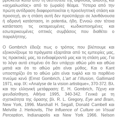
βρίσκεται κάτω από τη δεσποτεία της αιφνίδιας άλωσης και
«αιχμαλωσίας» από το (ωραίο) θέαμα. Ύστερα από την
πρώτη αντίδραση διαφοροποιείται η προσληπτική στάση και
προσοχή, αν η στάση αυτή δεν προϋπάρχει σε λανθάνουσα
ή αδρανή κατάσταση, in potentia, ήδη. Εννοώ σαν τέτοια
κατάσταση τις εκταμιευμένες κωδικοποιημένες και
εσωτερικευμένες οπτικές συμβάσεις που διαθέτει ο
παραλήπτης.
Ο Gombrich έδειξε πως ο τρόπος που βλέπουμε και
εξεικονίζουμε τα πράγματα εξαρτάται από τις εμπειρίες μας,
τις πρακτικές μας, τα ενδιαφέροντά μας και τη στάση μας. Για
το λόγο αυτό επιμένει ότι δεν υπάρχει αθώο μάτι και αθώα
ματιά και ότι το αθώο μάτι είναι μύθος. Και ο Kant
υποστηρίζει ότι το αθώο μάτι είναι τυφλό και το παρθένο
πνεύμα κενό (Ernst Gombrich,
L’art at l’illusion
, Gallimard
1971, κεφ. ΙΧ: «Analyse de la vision artistique», 370-372. Βλ.
και την ελληνική μετάφραση: E. H. Gombrich,
Τέχνη και
ψευδαίσθηση
, Αθήνα 1995, 340-342. Γενικά με τη
σχετικότητα της όρασης βλ. R. L. Gregory,
Eye and Brain
,
New York, 1996. Marshall H. Segall, Donald Cambell και
Melville J. Herkovits,
The Influence of Culture on Visual
Perception
, Indianapolis και New York 1966. Nelson