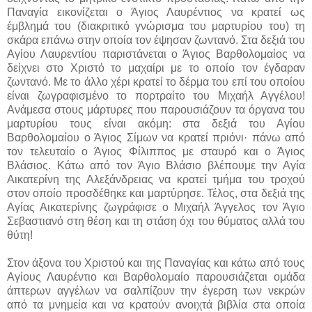
Παναγία εικονίζεται ο Άγιος Λαυρέντιος να κρατεί ως
έμβλημά του (διακριτικό γνώρισμα του μαρτυρίου του) τη
σκάρα επάνω στην οποία τον έψησαν ζωντανό. Στα δεξιά του
Αγίου Λαυρεντίου παριστάνεται ο Άγιος Βαρθολομαίος να
δείχνει στο Χριστό το μαχαίρι με το οποίο τον έγδαραν
ζωντανό. Με το άλλο χέρι κρατεί το δέρμα του επί του οποίου
είναι ζωγραφισμένο το πορτραίτο του Μιχαήλ Αγγέλου!
Ανάμεσα στους μάρτυρες που παρουσιάζουν τα όργανα του
μαρτυρίου τους είναι ακόμη: στα δεξιά του Αγίου
Βαρθολομαίου ο Άγιος Σίμων να κρατεί πριόνι· πάνω από
τον τελευταίο ο Άγιος Φίλιππος με σταυρό και ο Άγιος
Βλάσιος. Κάτω από τον Άγιο Βλάσιο βλέπουμε την Αγία
Αικατερίνη της Αλεξάνδρειας να κρατεί τμήμα του τροχού
στον οποίο προσδέθηκε και μαρτύρησε. Τέλος, στα δεξιά της
Αγίας Αικατερίνης ζωγράφισε ο Μιχαήλ Άγγελος τον Άγιο
Σεβαστιανό στη θέση και τη στάση όχι του θύματος αλλά του
θύτη!
Στον άξονα του Χριστού και της Παναγίας και κάτω από τους
Αγίους Λαυρέντιο και Βαρθολομαίο παρουσιάζεται ομάδα
άπτερων αγγέλων να σαλπίζουν την έγερση των νεκρών
από τα μνημεία και να κρατούν ανοιχτά βιβλία στα οποία