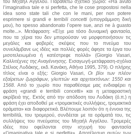
του Μιχαήλ Αγγέλου. Παραθέτω σχετικό χωρίο: «Ha avuto
l’imaginativa tale e si perfetta, che le cose propostosi nella
idea sono state tali che con le mani, per non potere
esprimere si grandi e
terribili concetti
(υπογράμμιση δική
μου), ho spesso abandonato l’opere sue, anzi ne à guasto
molte...». Μετάφραση: «Είχε μια τόσο δυναμική φαντασία,
που τα χέρια του δεν μπορούσαν να μορφοποιήσουν τις
μεγάλες και φοβερές σκέψεις που το πνεύμα του
συνελάμβανε ως ιδέες και πολλές φορές άφησε τα έργα του
μισοτελειωμένα ή κατέστρεφε πολλά» (Giorgio Vasari,
Καλλιτέχνες της Αναγέννησης.
Εισαγωγή-μετάφραση-σχόλια
Στέλιος Λυδάκης, εκδ. Κανάκη, Αθήνα 1995, 379). Ο πλήρης
τίτλος είναι ο εξής: Giorgio Vasari,
Οι βίοι των πλέον
εξαίρετων ζωγράφων, γλυπτών και αρχιτεκτόνων: 1550 και
1568
. Από το χωρίο που παραθέσαμε μας ενδιαφέρει η
φράση «grandi e terribili concetti» και η μεταφραστική
ακρίβειά της. Εκτός από την απόδοση του Λυδάκη (ό.π.) η
φράση έχει αποδοθεί με «τρομακτικές συλλήψεις, τρομακτικά
οράματα» και διαφορετικά. Βλέπουμε λοιπόν ότι η έννοια της
terribilità, του τρομερού, συνδέεται με τα οράματά του, τις
συλλήψεις του πνεύματος του Μιχαήλ Αγγέλου. Τρομερές
ιδέες που οφείλονται στην ισχυρή του φαντασία
«l’imaginativa tale e si perfetta». Αποτέλεσμα αυτών των