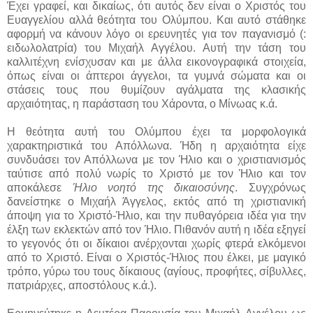
Έχει γραφεί, και δικαίως, ότι αυτός δεν είναι ο Χριστός του
Ευαγγελίου αλλά θεότητα του Ολύμπου. Και αυτό στάθηκε
αφορμή να κάνουν λόγο οι ερευνητές για τον παγανισμό (:
ειδωλολατρία) του Μιχαήλ Αγγέλου. Αυτή την τάση του
καλλιτέχνη ενίσχυσαν και με άλλα εικονογραφικά στοιχεία,
όπως είναι οι άπτεροι άγγελοι, τα γυμνά σώματα και οι
στάσεις τους που θυμίζουν αγάλματα της κλασικής
αρχαιότητας, η παράσταση του Χάροντα, ο Μίνωας κ.ά.
Η θεότητα αυτή του Ολύμπου έχει τα μορφολογικά
χαρακτηριστικά του Απόλλωνα. Ήδη η αρχαιότητα είχε
συνδυάσει τον Απόλλωνα με τον Ήλιο και ο χριστιανισμός
ταύτισε από πολύ νωρίς το Χριστό με τον Ήλιο και τον
αποκάλεσε
Ήλιο νοητό της δικαιοσύνης
. Συγχρόνως
δανείστηκε ο Μιχαήλ Άγγελος, εκτός από τη χριστιανική
άποψη για το Χριστό-Ήλιο, και την πυθαγόρεια ιδέα για την
έλξη των εκλεκτών από τον Ήλιο. Πιθανόν αυτή η ιδέα εξηγεί
το γεγονός ότι οι δίκαιοι ανέρχονται χωρίς φτερά ελκόμενοι
από το Χριστό. Είναι ο Χριστός-Ήλιος που έλκει, με μαγικό
τρόπο, γύρω του τους δίκαιους (αγίους, προφήτες, σίβυλλες,
πατριάρχες, αποστόλους κ.ά.).