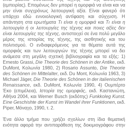
(εμπειρίας). Επομένως δεν μπορεί η ομορφιά να είναι και να
μην είναι συγχρόνως λειτουργική αξία. Είναι φανερό ότι
υπάρχει εδώ εννοιολογική αντίφαση και σύγχυση. Η
απάντηση στα ερωτήματα
Τι είναι η ομορφιά
και
Τι είναι η
λειτουργία ή οι λειτουργίες της τέχνης και ποιες αξίες δεν
είναι λειτουργίες της τέχνης,
αντιστοιχεί σε ένα πολύ μεγάλο
μέρος της ιστορίας της τέχνης, της αισθητικής και του
πολιτισμού. Ο ενδιαφερόμενος για τα θέματα αυτά της
ομορφιάς και των λειτουργιών της τέχνης μπορεί να δει
ανάμεσα στη μεγάλη σχετική βιβλιογραφία και τα εξής: 1)
Ernesto Grassi,
Die Theorie des Schönen in der Antike
, εκδ.
DuMont, Κολωνία 1980, 2) Rosario Assunto,
Die Theorie
des Schönen im Mittelalter
, εκδ. Du Mont, Κολωνία 1963, 3)
Michael Jäger,
Die Theorie des Schönen in der italienischen
Renaissance
, εκδ. DuMont, Κολωνία 1990, 4) Ουμπέρτο
Έκο (επιμέλεια),
Ιστορία της ομορφιάς
, εκδ. Καστανιώτη,
Αθήνα 2004, και Werner Busch (εκδότης)
Funkkoleg Kunst.
Eine Geschishte der Kunst im Wandel ihrer Funktionen
, εκδ.
Piper, Μόναχο, 1990, τ. 2.
Ένα άλλο τμήμα που χρήζει σχολίων στη ίδια θεματική
ενότητα αφορά την αντιπαράθεση της δοκιμιογράφου στην