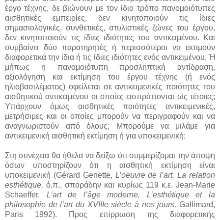
έργο τέχνης, δε βιώνουν με τον ίδιο τρόπο πανομοιότυπες
αισθητικές εμπειρίες, δεν κινητοποιούν τις ίδιες
σημασιολογικές, συνθετικές, στυλιστικές ζώνες του έργου,
δεν κινητοποιούν τις ίδιες ιδιότητες του αντικειμένου. Και
συμβαίνει δύο παρατηρητές ή περισσότεροι να εκτιμούν
διαφορετικά την ίδια ή τις ίδιες ιδιότητες ενός αντικειμένου. Ή
μήπως η πανομοιότυπη προσληπτική αντίδραση,
αξιολόγηση και εκτίμηση του έργου τέχνης (ή ενός
ηλιοβασιλέματος) οφείλεται σε αντικειμενικές ποιότητες του
αισθητικού αντικειμένου οι οποίες εισπράττονται ως τέτοιες;
Υπάρχουν όμως αισθητικές ποιότητες αντικειμενικές,
μετρήσιμες και οι οποίες μπορούν να περιγραφούν και να
αναγνωριστούν από όλους; Μπορούμε να μιλάμε για
αντικειμενική αισθητική εκτίμηση ή για υποκειμενική;
Στη συνέχεια θα ήθελα να δείξω ότι συμμερίζομαι την άποψη
όσων υποστηρίζουν ότι η αισθητική εκτίμηση είναι
υποκειμενική (Gérard Genette,
L’oeuvre de l’art. La relation
esthétique,
ό.π., σποράδην και κυρίως 119 κ.ε. Jean-Marie
Schaeffer,
L’art de l’âge moderne, L’esthétique et la
philosophie de l’art du XVIIIe siècle à nos jours,
Gallimard,
Paris 1992). Προς επίρρωση της διαφορετικής