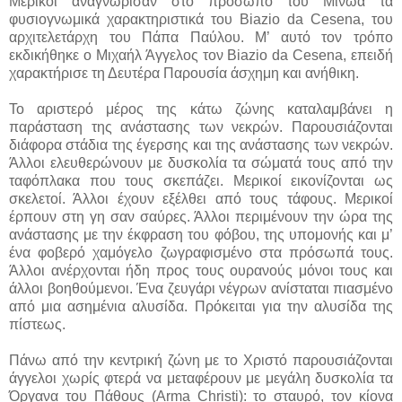
Μερικοί αναγνώρισαν στο πρόσωπο του Μίνωα τα
φυσιογνωμικά χαρακτηριστικά του Biazio da Cesena, του
αρχιτελετάρχη του Πάπα Παύλου. Μ’ αυτό τον τρόπο
εκδικήθηκε ο Μιχαήλ Άγγελος τον Biazio da Cesena, επειδή
χαρακτήρισε τη Δευτέρα Παρουσία άσχημη και ανήθικη.
Το αριστερό μέρος της κάτω ζώνης καταλαμβάνει η
παράσταση της ανάστασης των νεκρών. Παρουσιάζονται
διάφορα στάδια της έγερσης και της ανάστασης των νεκρών.
Άλλοι ελευθερώνουν με δυσκολία τα σώματά τους από την
ταφόπλακα που τους σκεπάζει. Μερικοί εικονίζονται ως
σκελετοί. Άλλοι έχουν εξέλθει από τους τάφους. Μερικοί
έρπουν στη γη σαν σαύρες. Άλλοι περιμένουν την ώρα της
ανάστασης με την έκφραση του φόβου, της υπομονής και μ’
ένα φοβερό χαμόγελο ζωγραφισμένο στα πρόσωπά τους.
Άλλοι ανέρχονται ήδη προς τους ουρανούς μόνοι τους και
άλλοι βοηθούμενοι. Ένα ζευγάρι νέγρων ανίσταται πιασμένο
από μια ασημένια αλυσίδα. Πρόκειται για την αλυσίδα της
πίστεως.
Πάνω από την κεντρική ζώνη με το Χριστό παρουσιάζονται
άγγελοι χωρίς φτερά να μεταφέρουν με μεγάλη δυσκολία τα
Όργανα του Πάθους (Arma Christi): το σταυρό, τον κίονα