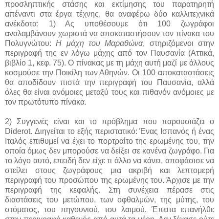
προσληπτικής στάσης και εκτίμησης του παρατηρητή
απέναντι στα έργα τέχνης, θα αναφέρω δύο καλλιτεχνικά
ανέκδοτα: 1) Ας υποθέσουμε ότι 100 ζωγράφοι
αναλαμβάνουν χωριστά να αποκαταστήσουν τον πίνακα του
Πολυγνώτου:
Η μάχη του Μαραθώνα
, στηριζόμενοι στην
περιγραφή της εν λόγω μάχης από τον Παυσανία (Αττικά,
βιβλίο 1, κεφ. 75). Ο πίνακας με τη μάχη αυτή μαζί με άλλους
κοσμούσε την Ποικίλη των Αθηνών. Οι 100 αποκαταστάσεις
θα αποδίδουν πιστά την περιγραφή του Παυσανία, αλλά
όλες θα είναι ανόμοιες μεταξύ τους και πιθανόν ανόμοιες με
τον πρωτότυπο πίνακα.
2) Συγγενές είναι και το πρόβλημα που παρουσιάζει ο
Diderot. Διηγείται το εξής περιστατικό: Ένας Ισπανός ή ένας
Ιταλός επιθυμεί να έχει το πορτραίτο της ερωμένης του, την
οποία όμως δεν μπορούσε να δείξει σε κανένα ζωγράφο. Για
το λόγο αυτό, επειδή δεν είχε τι άλλο να κάνει, αποφάσισε να
στείλει στους ζωγράφους μια ακριβή και λεπτομερή
περιγραφή του προσώπου της ερωμένης του. Άρχισε με την
περιγραφή της κεφαλής. Στη συνέχεια πέρασε στις
διαστάσεις του μετώπου, των οφθαλμών, της μύτης, του
στόματος, του πηγουνιού, του λαιμού. Έπειτα επανήλθε