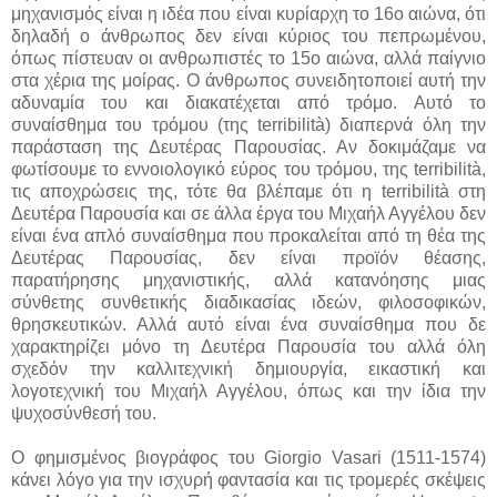
μηχανισμός είναι η ιδέα που είναι κυρίαρχη το 16ο αιώνα, ότι
δηλαδή ο άνθρωπος δεν είναι κύριος του πεπρωμένου,
όπως πίστευαν οι ανθρωπιστές το 15ο αιώνα, αλλά παίγνιο
στα χέρια της μοίρας. Ο άνθρωπος συνειδητοποιεί αυτή την
αδυναμία του και διακατέχεται από τρόμο. Αυτό το
συναίσθημα του τρόμου (της terribilità) διαπερνά όλη την
παράσταση της Δευτέρας Παρουσίας. Αν δοκιμάζαμε να
φωτίσουμε το εννοιολογικό εύρος του τρόμου, της terribilità,
τις αποχρώσεις της, τότε θα βλέπαμε ότι η terribilità στη
Δευτέρα Παρουσία και σε άλλα έργα του Μιχαήλ Αγγέλου δεν
είναι ένα απλό συναίσθημα που προκαλείται από τη θέα της
Δευτέρας Παρουσίας, δεν είναι προϊόν θέασης,
παρατήρησης μηχανιστικής, αλλά κατανόησης μιας
σύνθετης συνθετικής διαδικασίας ιδεών, φιλοσοφικών,
θρησκευτικών. Αλλά αυτό είναι ένα συναίσθημα που δε
χαρακτηρίζει μόνο τη Δευτέρα Παρουσία του αλλά όλη
σχεδόν την καλλιτεχνική δημιουργία, εικαστική και
λογοτεχνική του Μιχαήλ Αγγέλου, όπως και την ίδια την
ψυχοσύνθεσή του.
Ο φημισμένος βιογράφος του Giorgio Vasari (1511-1574)
κάνει λόγο για την ισχυρή φαντασία και τις τρομερές σκέψεις