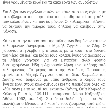
είναι γραμμένα τα καλά και τα κακά έργα των ανθρώπων.
Στα δεξιά των αγγέλων αυτών και κάτω από τους αγίους με
τα εμβλήματα του μαρτυρίου τους αισθητοποιείται η πάλη
των κολασμένων και των δαιμόνων. Οι κολασμένοι πιέζονται
να δεχτούν την τιμωρία τους, δηλαδή να κατέβουν στην
Κόλαση.
Κάτω από την παράσταση της πάλης των δαιμόνων και των
κολασμένων ζωγράφισε ο Μιχαήλ Άγγελος τον Άδη. Ο
χάροντας στη λέμβο της απωλείας με το κουπί στα δυνατά
του χέρια απειλεί και βιάζει τους κολασμένους να αδειάσουν
τη λέμβο γρήγορα για να μεταφέρει άλλο φορτίο
δυστυχισμένων. Ήδη η Αχερουσία λίμνη είναι πλήρης από
κολασμένους. Το μέρος αυτό της Δευτέρας Παρουσίας
εμπνέεται ο Μιχαήλ Άγγελος από τη
Θεία Κωμωδία
του
Δάντη: «και δαίμονας με μάτια ανθρακιά ο Χάρος τους
έγνεφε (ενν. στους κολασμένους) και τις περιμάζευε όλες και
κάθε οκνό με το κουπί του εκτύπα» (Δάντη, Θεία Κωμωδία,
Κόλαση Γ΄, στίχ. 109-111, μετάφραση Νίκου Καζαντζάκη,
Αθήνα 1962, σε. 14). Στο άκρο δεξιό μέρος του Άδη
εικονίζεται ο Μίνωας, ο δικαστής του, ζωσμένος από φίδια.