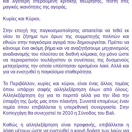
και λιγότερη στερούμενη κριτικής θεώρησης, πίστη στις
μαγικές ικανότητες της αγοράς.
Κυρίες και Κύριοι,
Στην εποχή της παγκοσμιοποίησης απαιτείται να τεθεί εκ
νέου το ζήτημα των όρων της συμμετοχής πολιτών και
εθνών στην παγκόσμια αγορά που δημιουργείται. Πρέπει να
κάνουμε ένα ακόμη βήμα και να αναζητήσουμε μηχανισμούς
αναδιανομής του πλούτου σε διεθνή κλίμακα, όχι μόνο ώστε
να περιοριστούν τουλάχιστον οι συνέπειες της δυσμενούς
μεταχείρισης την οποία υπέστησαν ορισμένοι λαοί. Αλλά και
για να ενισχυθεί η παγκόσμια σταθερότητα.
Το Περιβάλλον, κυρίες και κύριοι, είναι ένας άλλος τομέας
όπου υπάρχει σαφής αλληλεξάρτηση όλων από όλους.
Αλληλεξάρτηση όχι για το περιττό αλλά για την ίδια την
ύπαρξη της ζωής μας στον πλανήτη. Συνιστά επομένως έναν
τομέα όπου επιβάλλεται η υπερεθνική συνεργασία. Στην
Κοπεγχάγη θα συνεχιστεί το 2010 η Σύνοδος του Bali.
Καθώς η αλληλεξάρτηση είναι προφανής, επιβάλλεται η
λήψη μέτρων ώστε να ενισχυθεί η κοινή δράση των λαών για