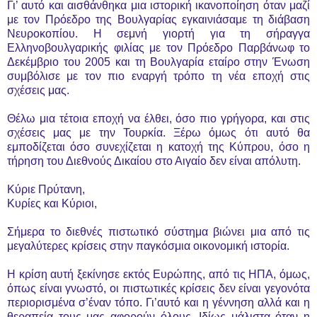
Γι’ αυτό και αισθάνθηκα μια ιστορική ικανοποίηση όταν μαζί
με τον Πρόεδρο της Βουλγαρίας εγκαινιάσαμε τη διάβαση
Νευροκοπίου. Η σεμνή γιορτή για τη σήραγγα
Ελληνοβουλγαρικής φιλίας με τον Πρόεδρο Παρβάνωφ το
Δεκέμβριο του 2005 και τη Βουλγαρία εταίρο στην Ένωση
συμβόλισε με τον πιο εναργή τρόπο τη νέα εποχή στις
σχέσεις μας.
Θέλω μια τέτοια εποχή να έλθει, όσο πιο γρήγορα, και στις
σχέσεις μας με την Τουρκία. Ξέρω όμως ότι αυτό θα
εμποδίζεται όσο συνεχίζεται η κατοχή της Κύπρου, όσο η
τήρηση του Διεθνούς Δικαίου στο Αιγαίο δεν είναι απόλυτη.
Κύριε Πρύτανη,
Κυρίες και Κύριοι,
Σήμερα το διεθνές πιστωτικό σύστημα βιώνει μια από τις
μεγαλύτερες κρίσεις στην παγκόσμια οικονομική ιστορία.
Η κρίση αυτή ξεκίνησε εκτός Ευρώπης, από τις ΗΠΑ, όμως,
όπως είναι γνωστό, οι πιστωτικές κρίσεις δεν είναι γεγονότα
περιορισμένα σ’έναν τόπο. Γι’αυτό και η γέννηση αλλά και η
θεραπεία τους μας αφορούν όλους. Ιδίως μάλιστα όταν η