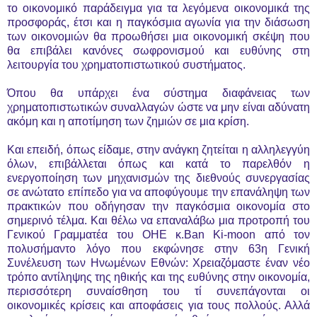
το οικονομικό παράδειγμα για τα λεγόμενα οικονομικά της
προσφοράς, έτσι και η παγκόσμια αγωνία για την διάσωση
των οικονομιών θα προωθήσει μια οικονομική σκέψη που
θα επιβάλει κανόνες σωφρονισμού και ευθύνης στη
λειτουργία του χρηματοπιστωτικού συστήματος.
Όπου θα υπάρχει ένα σύστημα διαφάνειας των
χρηματοπιστωτικών συναλλαγών ώστε να μην είναι αδύνατη
ακόμη και η αποτίμηση των ζημιών σε μια κρίση.
Και επειδή, όπως είδαμε, στην ανάγκη ζητείται η αλληλεγγύη
όλων, επιβάλλεται όπως και κατά το παρελθόν η
ενεργοποίηση των μηχανισμών της διεθνούς συνεργασίας
σε ανώτατο επίπεδο για να αποφύγουμε την επανάληψη των
πρακτικών που οδήγησαν την παγκόσμια οικονομία στο
σημερινό τέλμα. Και θέλω να επαναλάβω μια προτροπή του
Γενικού Γραμματέα του ΟΗΕ κ.Ban Ki-moon από τον
πολυσήμαντο λόγο που εκφώνησε στην 63η Γενική
Συνέλευση των Ηνωμένων Εθνών: Χρειαζόμαστε έναν νέο
τρόπο αντίληψης της ηθικής και της ευθύνης στην οικονομία,
περισσότερη συναίσθηση του τί συνεπάγονται οι
οικονομικές κρίσεις και αποφάσεις για τους πολλούς. Αλλά