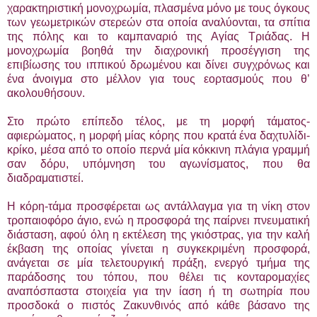
χαρακτηριστική μονοχρωμία, πλασμένα μόνο με τους όγκους
των γεωμετρικών στερεών στα οποία αναλύονται, τα σπίτια
της πόλης και το καμπαναριό της Αγίας Τριάδας. Η
μονοχρωμία βοηθά την διαχρονική προσέγγιση της
επιβίωσης του ιππικού δρωμένου και δίνει συγχρόνως και
ένα άνοιγμα στο μέλλον για τους εορτασμούς που θ’
ακολουθήσουν.
Στο πρώτο επίπεδο τέλος, με τη μορφή τάματος-
αφιερώματος, η μορφή μίας κόρης που κρατά ένα δαχτυλίδι-
κρίκο, μέσα από το οποίο περνά μία κόκκινη πλάγια γραμμή
σαν δόρυ, υπόμνηση του αγωνίσματος, που θα
διαδραματιστεί.
Η κόρη-τάμα προσφέρεται ως αντάλλαγμα για τη νίκη στον
τροπαιοφόρο άγιο, ενώ η προσφορά της παίρνει πνευματική
διάσταση, αφού όλη η εκτέλεση της γκιόστρας, για την καλή
έκβαση της οποίας γίνεται η συγκεκριμένη προσφορά,
ανάγεται σε μία τελετουργική πράξη, ενεργό τμήμα της
παράδοσης του τόπου, που θέλει τις κονταρομαχίες
αναπόσπαστα στοιχεία για την ίαση ή τη σωτηρία που
προσδοκά ο πιστός Ζακυνθινός από κάθε βάσανο της