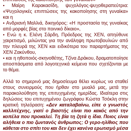
• Μαίρη Καρακασίδη, ψυχολόγος-ψυχοθεραπεύτρια:
«Ψυχολογικές επιπτώσεις της κακοποίησης στη γυναίκα»
και η
• Ανδριανή Μαλλιά, δικηγόρος: «Η προστασία της γυναίκας
από μορφές βίας στο ποινικό δίκαιο»,
• Ενώ η κ. Ελένη Σάρδη, Πρόεδρος της ΧΕΝ, απηύθυνε
χαιρετισμό, μιλώντας για την ανάληψη πρωτοβουλιών από
την πλευρά της ΧΕΝ και ειδικότερα του παραρτήματος της
ΧΕΝ Ζακύνθου,
• και η ηθοποιός-σκηνοθέτης, Τζίνα Δράκου, δραματοποίησε
αποσπάσματα από λογοτεχνικά κείμενα που σχετίζονται με
το θέμα.
Αλλά το σημερινό μας δημοσίευμα θέλει κυρίως να σταθεί
στους συνειρμούς που ήρθαν στο μυαλό μας, μετά την
παρακολούθηση της επιτυχημένης ημερίδας. Ιδιαίτερα στις
δηλώσεις του επιτυχημένου ζωγράφου Κώστα Τσόκλη στην
κρατική τηλεόραση:
«Δεν καταλαβαίνω, είπε ο γνωστός
καλλιτέχνης, γιατί ο βιαστής είναι πιο κακός από την
κοπέλα που προκαλεί. Τη βία τη ζητά η ίδια. Ποιος είναι
αλήθεια ο πιο ζωντανός άνθρωπος; Ο γερο-ηλίθιος που
κάθεται στο σπίτι του και δεν έχει κανένα ερωτισμό μέσα