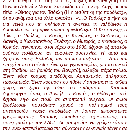
2. Στο άρθρο του Ιστορικού της Τέχνης και Καθηγητή στο
Παν/μιο Αθηνών Μάνου Στεφανίδη από την εφ.
Αυγή
με τον
τίτλο: «Οίκτος για τον Τσόκλη (Ή η αισθητική της παρόλας)»,
όπου ανάμεσα στα άλλα αναφέρει:
«…Ο Τσόκλης ανήκει σε
μια γενιά που τη σκλήρυνε η ανέχεια, τη γαλβάνισε η
δυσκολία και τη μορφοποίησε η φιλοδοξία. Ο Κεσσανλής, ο
Τάκις, ο Παύλος, ο Καράς, ο Κανιάρης, ο Θόδωρος, ο
Δανιήλ, ο Κωνσταντίνος Ξενάκης, ο Μυταράς, ο Φασιανός, ο
Κοντός, γεννημένοι όλοι γύρω στο 1930, έζησαν εξ απαλών
ονύχων πολέμους και εμφύλιες δυστυχίες, γι' αυτό και
ζήτησαν εκτός Ελλάδος την όποια καταξίωση. …Από την
εποχή που ο Τσόκλης έφτιαχνε γιγαντοαφίσες για το σινεμά
στη Σταδίου, ως βοηθός του Βακιρτζή, άλλαξαν πάρα πολλά.
Ένας νέος κόσμος αναδύθηκε. Αρπακτικός, άπληστος,
προκλητικός. Ένας κόσμος που ήθελε ν' αποκτήσει το καθετί
χωρίς να ξέρει την αξία του οτιδήποτε…. Κάποιοι
δημιουργοί, όπως ο Δανιήλ, ο Κοντός, ο Θόδωρος κ.ά.
έζησαν λίγο ως πολύ σε αξιοπρεπή ανέχεια. Οι άλλοι
ξεσάλωσαν πουλώντας χρυσό το πολιτισμικό τους
υπερπροϊόν χωρίς αποδείξεις ή λοιπές μικροαστικές
γραφειοκρατίες. Κάποιος ευαίσθητος τεχνοκριτικός, σε
συνεργασία με τον ΣΔΟΕ, θα μπορούσε να γράψει κάποτε
την "εναλλακτική ιστορία της σύγχρονης ελληνικής τέχνης σε