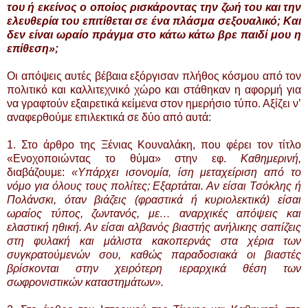
του ή εκείνος ο οποίος ρισκάροντας την ζωή του και την
ελευθερία του επιτίθεται σε ένα πλάσμα σεξουαλικό; Και
δεν είναι ωραίο πράγμα στο κάτω κάτω βρε παιδί μου η
επίθεση»;
Οι απόψεις αυτές βέβαια εξόργισαν πλήθος κόσμου από τον
πολιτικό και καλλιτεχνικό χώρο και στάθηκαν η αφορμή για
να γραφτούν εξαιρετικά κείμενα στον ημερήσιο τύπο. Αξίζει ν’
αναφερθούμε επιλεκτικά σε δύο από αυτά:
1. Στο άρθρο της Ξένιας Κουναλάκη, που φέρει τον τίτλο
«Ενοχοποιώντας το θύμα» στην εφ.
Καθημερινή,
διαβάζουμε:
«Υπάρχει ισονομία, ίση μεταχείριση από το
νόμο για όλους τους πολίτες; Εξαρτάται. Αν είσαι Τσόκλης ή
Πολάνσκι, όταν βιάζεις (φραστικά ή κυριολεκτικά) είσαι
ωραίος τύπος, ζωντανός, με… αναρχικές απόψεις και
ελαστική ηθική. Αν είσαι αλβανός βιαστής ανήλικης σαπίζεις
στη φυλακή και μάλιστα κακοπερνάς στα χέρια των
συγκρατούμενών σου, καθώς παραδοσιακά οι βιαστές
βρίσκονται στην χειρότερη ιεραρχικά θέση των
σωφρονιστικών καταστημάτων».