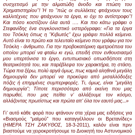
συσχετισμό με την αλματώδη άνοδο και πτώση του
Χρηματιστηρίου"! Ή το "πώς οι συλλέκτες φτιάχνουν τους
καλλιτέχνες που φτιάχνουν τα έργα, κι όχι το αντίστροφο"!
Και πόσο κοστίζουν όλα αυτά …. Και πιο κάτω γράφει ο
Στεφανίδης ένα συγκλονιστικό υστερόγραφο: «Για τα έργα
του Τσόκλη όπως η "Κιβωτός" έχω γράψει πολλά κείμενα.
Αυτό είναι το πρώτο και τελευταίο κείμενο που γράφω για τον
Τσόκλη - άνθρωπο. Για την προβοκατόρικη αμετροέπεια του
οποίου μπορεί να φταίω κι εγώ, επειδή στον ενθουσιασμό
μου υπερτόνισα το έργο, εντυπωσιακό οπωσδήποτε στη
θεατρικότητά του, και παρέβλεψα τον χαρακτήρα, τη στάση.
Τώρα πια ξέρω, πολύ αργά όμως, πως καμιά αληθινά μεγάλη
δημιουργία δεν μπορεί να προκύψει από μισαλλόδοξες
πόζες ή επηρμένες συμπεριφορές. Τι, όμως, είναι "μεγάλη
δημιουργία"; Τίποτε περισσότερο από εκείνη που μας
παρωθεί, που μας πείθει ν' αλλάξουμε τον κόσμο,
αλλάζοντας πρωτίστως και πρώτα απ' όλα τον εαυτό μας...»
Γι’ αυτό κάθε φορά που φτάνουν στα χέρια μας ειδήσεις για
«Βιασμούς “μαϊμού” που καταγγέλλουν οι Βρετανίδες»
(
ΗΜΕΡΑ ΤΣΗ ΖΑΚΥΘΟΣ,
18-3-2011), καλόν είναι πριν
βιαστούμε να χειροκροτήσουμε το Διοικητή του Αστυνομικού