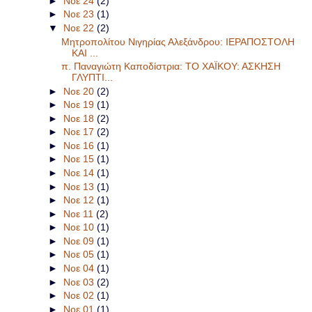
►
Νοε 24
(2)
►
Νοε 23
(1)
▼
Νοε 22
(2)
Μητροπολίτου Νιγηρίας Αλεξάνδρου: ΙΕΡΑΠΟΣΤΟΛΗ
ΚΑΙ ...
π. Παναγιώτη Καποδίστρια: ΤΟ ΧΑΪΚΟΥ: ΑΣΚΗΣΗ
ΓΛΥΠΤΙ...
►
Νοε 20
(2)
►
Νοε 19
(1)
►
Νοε 18
(2)
►
Νοε 17
(2)
►
Νοε 16
(1)
►
Νοε 15
(1)
►
Νοε 14
(1)
►
Νοε 13
(1)
►
Νοε 12
(1)
►
Νοε 11
(2)
►
Νοε 10
(1)
►
Νοε 09
(1)
►
Νοε 05
(1)
►
Νοε 04
(1)
►
Νοε 03
(2)
►
Νοε 02
(1)
►
Νοε 01
(1)