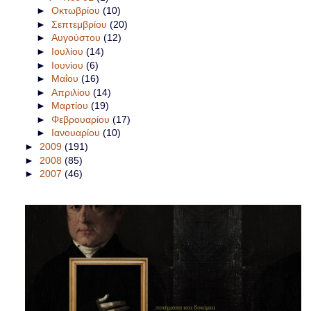
►
Οκτωβρίου
(10)
►
Σεπτεμβρίου
(20)
►
Αυγούστου
(12)
►
Ιουλίου
(14)
►
Ιουνίου
(6)
►
Μαΐου
(16)
►
Απριλίου
(14)
►
Μαρτίου
(19)
►
Φεβρουαρίου
(17)
►
Ιανουαρίου
(10)
►
2009
(191)
►
2008
(85)
►
2007
(46)