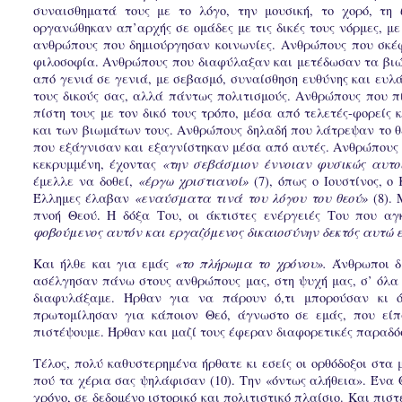
συναισθηματά τους με το λόγο, την μουσική, το χορό, τ
οργανώθηκαν απ’αρχής σε ομάδες με τις δικές τους νόρμες, με 
ανθρώπους που δημιούργησαν κοινωνίες. Ανθρώπους που σκέφ
φιλοσοφία. Ανθρώπους που διαφύλαξαν και μετέδωσαν τα βιώμ
από γενιά σε γενιά, με σεβασμό, συναίσθηση ευθύνης και ευ
τους δικούς σας, αλλά πάντως πολιτισμούς. Ανθρώπους που 
πίστη τους με τον δικό τους τρόπο, μέσα από τελετές-φορείς
και των βιωμάτων τους. Ανθρώπους δηλαδή που λάτρεψαν το θε
που εξάγνισαν και εξαγνίστηκαν μέσα από αυτές. Ανθρώπους
κεκρυμμένη, έχοντας
«την σεβάσμιον έννοιαν φυσικώς αυτο
έμελλε να δοθεί,
«έργω χριστιανοί»
(7), όπως ο Ιουστίνος, ο
Έλλημες έλαβαν
«εναύσματα τινά του λόγου του θεού»
(8).
πνοή Θεού. Η δόξα Του, οι άκτιστες ενέργειές Του που α
φοβούμενος αυτόν και εργαζόμενος δικαιοσύνην δεκτός αυτώ 
Και ήλθε και για εμάς
«το πλήρωμα το χρόνου».
Άνθρωποι δι
ασέλγησαν πάνω στους ανθρώπους μας, στη ψυχή μας, σ’ όλα
διαφυλάξαμε. Ήρθαν για να πάρουν ό,τι μπορούσαν κι ό
πρωτομίλησαν για κάποιον Θεό, άγνωστο σε εμάς, που είπ
πιστέψουμε. Ήρθαν και μαζί τους έφεραν διαφορετικές παραδόσ
Τέλος, πολύ καθυστερημένα ήρθατε κι εσείς οι ορθόδοξοι στα
πού τα χέρια σας ψηλάφισαν (10). Την «όντως αλήθεια». Ένα 
χρόνο, σε δεδομένο ιστορικό και πολιτιστικό πλαίσιο. Και πισ