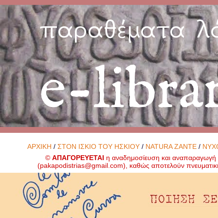
παραθέματα λ
e-libra
ΑΡΧΙΚΗ
/
ΣΤΟΝ ΙΣΚΙΟ ΤΟΥ ΗΣΚΙΟΥ
/
NATURA ZANTE
/
ΝΥΧ
©
ΑΠΑΓΟΡΕΥΕΤΑΙ
η αναδημοσίευση και αναπαραγωγή ο
(
pakapodistrias@gmail.com
), καθώς αποτελούν πνευματικ