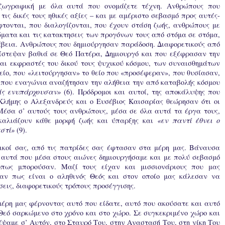
η ζωγραφική με όλα αυτά που ονομάζετε τέχνη. Ανθρώπους που
τις δικές τους ηθικές αξίες – και με αμέριστο σεβασμό προς αυτές-
τονται, που διαλογίζονται, που έχουν στάση ζωής, ανθρώπους με
ατα και τις κατακτησεις των προγόνων τους από στόμα σε στόμα,
λάβεια. Ανθρώπους που δημιούργησαν παράδοση. Διαφορετικούς από
πίστεψαν βαθιά σε Θεό Πατέρα, Δημιουργό και που εξέφρασαν την
 και εκφραστές του δικού τους ψυχικού κόσμου, των συναισθημάτων
ίο, που «λειτούργησαν» το θείο που «προσέφεραν», που θυσίασαν,
 που εναγώνια αναζήτησαν την αλήθεια την από καταβολής κόσμου
ίς ενυπάρχουσαν»
(6). Πρόδρομοι και αυτοί, της αποκάλυψης που
 Κλήμης ο Αλεξανδρεύς και ο Ευσέβιος Καισαρίας θεώρησαν ότι οι
 Μέσα σ’ αυτούς τους ανθρώπους, μέσα σε όλα αυτά τα έργα τους,
γκαλιάζουν κάθε μορφή ζωής και ύπαρξης και
«εν παντί έθνει ο
εστί»
(9).
κοί σας, από τις πατρίδες σας έφτασαν στα μέρη μας. Βάναυσα
 αυτά που μέσα στους αιώνες δημιουργήσαμε και με πολύ σεβασμό
πως μπορούσαν. Μαζί τους είχαν και μισσιονάριους που μας
αν πως είναι ο αληθινός Θεός και στον οποίο μας κάλεσαν να
εις, διαφορετικούς τρόπους προσέγγισης.
 μέρη μας φέρνοντας αυτό που είδατε, αυτό που ακούσατε και αυτό
Θεό σαρκώμενο στο χρόνο και στο χώρο. Σε συγκεκριμένο χώρο και
τέψαμε σ’ Αυτόν, στο Σταυρό Του, στην Αναστασή Του, στη νίκη Του