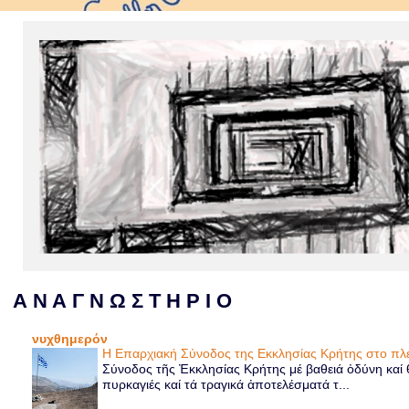
Α Ν Α Γ Ν Ω Σ Τ Η Ρ Ι Ο
νυχθημερόν
Η Επαρχιακή Σύνοδος της Εκκλησίας Κρήτης στο 
Σύνοδος τῆς Ἐκκλησίας Κρήτης μέ βαθειά ὀδύνη καί θ
πυρκαγιές καί τά τραγικά ἀποτελέσματά τ...