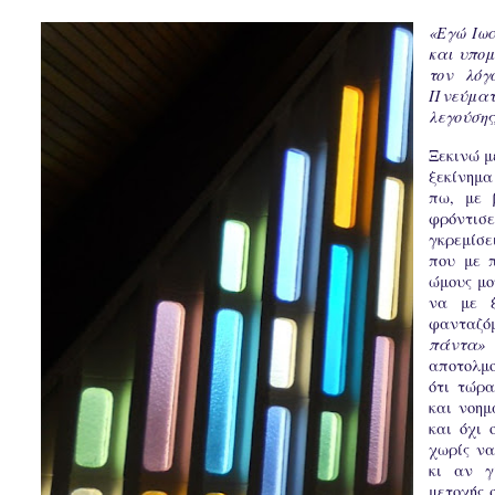
«Εγώ Ιωά
και υπομ
τον λόγ
Πνεύματ
λεγούσης
Ξεκινώ μ
ξεκίνημα
πω, με 
φρόντισ
γκρεμίσε
που με π
ώμους μο
να με ξ
φανταζόμ
πάντα»
(
αποτολμο
ότι τώρα
και νοημ
και όχι 
χωρίς να
κι αν γ
μετοχής 