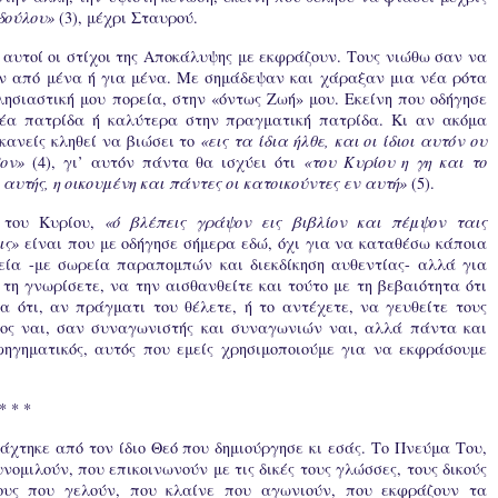
δούλου»
(3), μέχρι Σταυρού.
 αυτοί οι στίχοι της Αποκάλυψης με εκφράζουν. Τους νιώθω σαν να
 από μένα ή για μένα. Με σημάδεψαν και χάραξαν μια νέα ρότα
λησιαστική μου πορεία, στην «όντως Ζωή» μου. Εκείνη που οδήγησε
νέα πατρίδα ή καλύτερα στην πραγματική πατρίδα. Κι αν ακόμα
κανείς κληθεί να βιώσει το
«εις τα ίδια ήλθε, και οι ίδιοι αυτόν ου
ον»
(4), γι’ αυτόν πάντα θα ισχύει ότι
«του Κυρίου η γη και το
αυτής, η οικουμένη και πάντες οι κατοικούντες εν αυτή»
(5).
 του Κυρίου,
«ό βλέπεις γράψον εις βιβλίον και πέμψον ταις
ις»
είναι που με οδήγησε σήμερα εδώ, όχι για να καταθέσω κάποια
ία -με σωρεία παραπομπών και διεκδίκηση αυθεντίας- αλλά για
η γνωρίσετε, να την αισθανθείτε και τούτο με τη βεβαιότητα ότι
α ότι, αν πράγματι του θέλετε, ή το αντέχετε, να γευθείτε τους
ρος ναι, σαν συναγωνιστής και συναγωνιών ναι, αλλά πάντα και
φηγηματικός, αυτός που εμείς χρησιμοποιούμε για να εκφράσουμε
* * *
ιάχτηκε από τον ίδιο Θεό που δημιούργησε κι εσάς. Το Πνεύμα Του,
ομιλούν, που επικοινωνούν με τις δικές τους γλώσσες, τους δικούς
πους που γελούν, που κλαίνε που αγωνιούν, που εκφράζουν τα