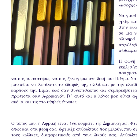
«μορφής 
Να γιατί
γράφηκαν
στην εκκ
σε μια 
οδυνηρά 
παρέλαβ
πλήρωμα 
Η φωνή
εκκλησία
πραγματε
να σας περπατήσω, να σας ξεναγήσω στη δική μου Πάτμο. Να τ
μπορείτε να λιπάνετε το έδαφός της, αλλά και με την ελπίδ
καρπούς της. Είμαι εδώ σαν συνεπισκόπος και συμπρεσβύτε
πρώτιστα σαν Αφρικανός. Γι’ αυτό και ο λόγος μου είναι α
ακόμα και τις πιο υψηλές έννοιες.
Ο τόπος μου, η Αφρική είναι ένα κομμάτι της Δημιουργίας. Φτ
όπως και στα μέρη σας, έφτιαξε ανθρώπους που μιλούν, που συν
τους κώδικες, διαφορετικούς από τους δικούς σας. Ανθρώ