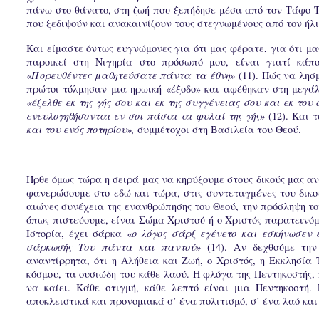
πάνω στο θάνατο, στη ζωή που ξεπήδησε μέσα από τον Τάφο Τ
που ξεδιψούν και ανακαινίζουν τους στεγνωμένους από τον ήλι
Και είμαστε όντως ευγνώμονες για ότι μας φέρατε, για ότι μα
παροικεί στη Νιγηρία στο πρόσωπό μου, είναι γιατί κάπ
«Πορευθέντες μαθητεύσατε πάντα τα έθνη»
(11). Πώς να λησ
πρώτοι τόλμησαν μια ηρωική «έξοδο» και αφέθηκαν στη μεγά
«έξελθε εκ της γής σου και εκ της συγγένειας σου και εκ του ο
ενευλογηθήσονται εν σοι πάσαι αι φυλαί της γής»
(12). Και 
και του ενός ποτηρίου»,
συμμέτοχοι στη Βασιλεία του Θεού.
Ήρθε όμως τώρα η σειρά μας να κηρύξουμε στους δικούς μας α
φανερώσουμε στο εδώ και τώρα, στις συντεταγμένες του δικο
αιώνες συνέχεια της ενανθρώπησης του Θεού, την πρόσληψη του
όπως πιστεύουμε, είναι Σώμα Χριστού ή ο Χριστός παρατεινόμε
Ιστορία, έχει σάρκα
«ο λόγος σάρξ εγένετο και εσκήνωσεν 
σάρκωσής Του πάντα και παντού»
(14). Αν δεχθούμε την
αναντίρρητα, ότι η Αλήθεια και Ζωή, ο Χριστός, η Εκκλησία 
κόσμου, τα ουσιώδη του κάθε λαού. Η φλόγα της Πεντηκοστής, 
να καίει. Κάθε στιγμή, κάθε λεπτό είναι μια Πεντηκοστή.
αποκλειστικά και προνομιακά σ’ ένα πολιτισμό, σ’ ένα λαό και