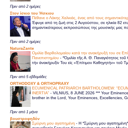
Πριν από 2 ημέρες
Στον ίσκιο του Ήσκιου
Πέθανε ο Λάκης Χαλκιάς, ένας από τους σημαντικό
Έφυγε από τη ζωή στις 2 Αυγούστου, σε ηλικία 82 ετ
σημαντικότερους εκπροσώπους της μουσικής μας παρ
Πριν από 2 ημέρες
NaturaZante
Ομιλία Βαρθολομαίου κατά την ανακήρυξή του σε Επ
Πανεπιστημίου
-
*Ὁμιλία τῆς Α. Θ. Παναγιότητος τοῦ
τήν ἀνακήρυξίν Του εἰς «Ἐπίτιμον Καθηγητήν» τοῦ Τ
Πριν από 5 εβδομάδες
ORTHODOXY & ORTHOPRAXY
ECUMENICAL PATRIARCH BARTHOLOMEW: “ECUM
INERTIA”
-
VILNIUS, 8 JUNE 2026 *** Your Eminence 
brother in the Lord, Your Eminences, Excellencies, G
Πριν από 1 μήνα
βουστροφηδόν
Σμύρνη μου αγαπημένη
-
Η *Σμύρνη μου αγαπημένη* ε