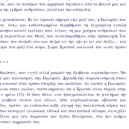
ου, σαν τα ποτάμια που ορμητικά πηγάζουν από τα βουνά μας και
ο της ερήμου ανθρώπους, αλλά και την κτίση όλη.
ς μεταδώσατε. Κι αν είμαστε σήμερα εδώ μαζί σας, η Εκκλησία που
οτε, έστω και καθυστερημένα θυμηθήκατε τη ξεχασμένη εντολή
μονήσει κανείς εκείνους τους λίγους, τη μια χούφτα ανθρώπων που
λη περιπέτεια του Θεού, που ανταποκρίθηκαν στην πρόσκλησή Του
ίκου του πατρός σου και δεύρο εις την γήν ην αν σοι δείξω ... και
τώρα πια μαζί ένα σώμα, Σώμα Χριστού, κοινωνοί του
«ενός άρτου
* * *
νθρώπους, τους εγγύς αλλά μακράν της Αλήθειας ευρισκόμενους. Να
ύ μας πολιτισμού, την Εκκλησία. Δηλαδή την παρατεινόμενη στους
 κτιστού στον τρόπο ύπαρξης του ακτίστου. Αν λοιπόν η Εκκλησία,
νος στους αιώνες, τούτο σημαίνει ότι ο Χριστός είναι παρών στην
εν ημίν»
(13). Ο ίδιος θέλει
«να πραγματώνεται το μυστήριο της
 αλήθεια αυτών των λόγων, τότε συμπεραίνουμε αβίαστα και
Του, πρέπει να ενδύονται κάθε στιγμή την πολιτιστική σάρκα του
που καταργεί γλωσσικά, εθνικά και πολιτιστικά σύνορα, συνεχίζει
 Είναι μια νέα παρουσία του Αγίου Πνεύματος, που δεν ανήκει
 στους εκφραστές του.