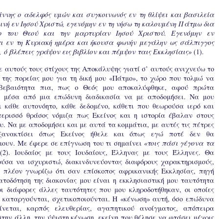
ννης ο αδελφός υμών και συγκοινωνός εν τη θλίψει και βασιλεία
ινή εν Ιησού Χριστώ, εγενόμην εν τη νήσω τη καλουμένη Πάτμω δια
ο του Θεού και την μαρτυρίαν Ιησού Χριστού. Εγενόμην εν
ι εν τη Κυριακή ημέρα και ήκουσα φωνήν μεγάλην ως σάλπιγγος
, ό βλέπεις γράψον εις βιβλίον και πέμψον ταις Εκκλησίαις»
(1).
ε αυτούς τους στίχους της Αποκάλυψης γιατί σ’ αυτούς ανιχνεύω το
 της πορείας μου για τη δική μου «Πάτμο», το χώρο που τολμώ να
βεβαιότητα πια, πως ο Θεός μου αποκαλύφθηκε, αφού πρώτα
ε μέσα από μια επώδυνη διαδικασία να με αποδομήσει. Να μου
ι κάθε αυτονόητο, κάθε δεδομένο, κάθετι που θεωρούσα ιερό και
ερισσό θράσος νόμιζα πως Εκείνος και η ιστορία έβαλαν στους
υ. Να με αποδομήσει και με αυτά τα κομμάτια, με αυτές τις πέτρες
ανακτίσει όπως Εκείνος ήθελε και όπως εγώ ποτέ δεν θα
ουν. Με έφερε σε επίγνωση του τι σημαίνει
«τοις πάσι γέγονα τα
2). Ιουδαίος με τους Ιουδαίους, Έλληνας με τους Έλληνες. Θα
ύσα να ισχυριστώ, διακινδυνεύοντας διαφόρους χαρακτηρισμούς,
 πλέον γνωρίζω ότι σαν επίσκοπος αφρικανικής Εκκλησίας, πηγή
ατοδότηση της διακονίας μου είναι η εκκλησιαστική μου ταυτότητα
οι διάφορες άλλες ταυτότητες που μου κληροδοτήθηκαν, οι οποίες
 καταργούνται, σχετικοποιούνται. Η «κένωση» αυτή, όσο επώδυνα
ίνεται, καρπός ελευθερίας, αγαπητικού ανοίγματος, απόπειρα
στην άλλη, την ύψιστη κένωση, εκείνη που θέλησε να φτάσει μέχρις