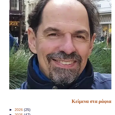
Κείμενα στα ράφια
►
2026
(25)
►
2025
(47)