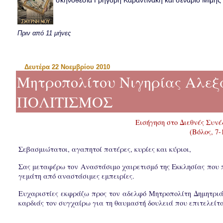
σκηνοθεσία Γρηγόρη Καραντινάκη και σενάριο Μιμής Ντ
Πριν από 11 μήνες
Δευτέρα 22 Νοεμβρίου 2010
Μητροπολίτου Νιγηρίας Αλε
ΠΟΛΙΤΙΣΜΟΣ
Εισήγηση στο Διεθνές Συνέ
(Βόλος, 7
Σεβασμιώτατοι, αγαπητοί πατέρες, κυρίες και κύριοι,
Σας μεταφέρω τον Αναστάσιμο χαιρετισμό της Εκκλησίας που πα
γεμάτη από αναστάσιμες εμπειρίες.
Ευχαριστίες εκφράζω προς τον αδελφό Μητροπολίτη Δημητριά
καρδιάς τον συγχαίρω για τη θαυμαστή δουλειά που επιτελείτα