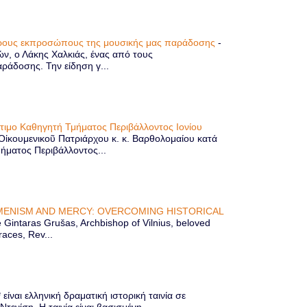
τερους εκπροσώπους της μουσικής μας παράδοσης
-
ών, ο Λάκης Χαλκιάς, ένας από τους
άδοσης. Την είδηση γ...
ίτιμο Καθηγητή Τμήματος Περιβάλλοντος Ιονίου
 Οἰκουμενικοῦ Πατριάρχου κ. κ. Βαρθολομαίου κατά
μήματος Περιβάλλοντος...
ENISM AND MERCY: OVERCOMING HISTORICAL
Gintaras Grušas, Archbishop of Vilnius, beloved
races, Rev...
ίναι ελληνική δραματική ιστορική ταινία σε