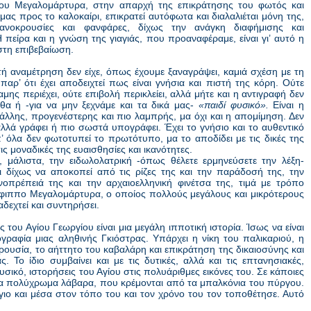
ου Μεγαλομάρτυρα, στην απαρχή της επικράτησης του φωτός και
μας προς το καλοκαίρι, επικρατεί αυτόφωτα και διαλαλιέται μόνη της,
ανοκρουσίες και φανφάρες, δίχως την ανάγκη διαφήμισης και
 πείρα και η γνώση της γιαγιάς, που προαναφέραμε, είναι γι’ αυτό η
στη επιβεβαίωση.
τή αναμέτρηση δεν είχε, όπως έχουμε ξαναγράψει, καμιά σχέση με τη
παρ’ ότι έχει αποδειχτεί πως είναι γνήσια και πιστή της κόρη. Ούτε
αμης περιέχει, ούτε επιβολή περικλείει, αλλά μήτε και η αντιγραφή δεν
όθα ή -για να μην ξεχνάμε και τα δικά μας-
«παιδί φυσικό».
Είναι η
 άλλης, προγενέστερης και πιο λαμπρής, μα όχι και η απομίμηση. Δεν
αλλά γράφει ή πιο σωστά υπογράφει. Έχει το γνήσιο και το αυθεντικό
’ όλα δεν φωτοτυπεί το πρωτότυπο, μα το αποδίδει με τις δικές της
τις μοναδικές της ευαισθησίες και ικανότητες.
ι, μάλιστα, την ειδωλολατρική -όπως θέλετε ερμηνεύσετε την λέξη-
ι δίχως να αποκοπεί από τις ρίζες της και την παράδοσή της, την
νοπρέπειά της και την αρχαιοελληνική φινέτσα της, τιμά με τρόπο
έφιππο Μεγαλομάρτυρα, ο οποίος πολλούς μεγάλους και μικρότερους
ιαδεχτεί και συντηρήσει.
 του Αγίου Γεωργίου είναι μια μεγάλη ιπποτική ιστορία. Ίσως να είναι
ρογραφία μιας αληθινής Γκιόστρας. Υπάρχει η νίκη του παλικαριού, η
ρουσία, το αήττητο του καβαλάρη και επικράτηση της δικαιοσύνης και
ς. Το ίδιο συμβαίνει και με τις δυτικές, αλλά και τις επτανησιακές,
υσικό, ιστορήσεις του Αγίου στις πολυάριθμες εικόνες του. Σε κάποιες
και τα πολύχρωμα λάβαρα, που κρέμονται από τα μπαλκόνια του πύργου.
ιο και μέσα στον τόπο του και τον χρόνο του τον τοποθέτησε. Αυτό