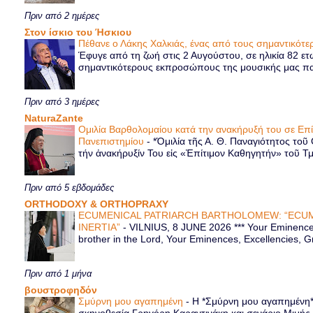
Πριν από 2 ημέρες
Στον ίσκιο του Ήσκιου
Πέθανε ο Λάκης Χαλκιάς, ένας από τους σημαντικό
Έφυγε από τη ζωή στις 2 Αυγούστου, σε ηλικία 82 ετ
σημαντικότερους εκπροσώπους της μουσικής μας παρ
Πριν από 3 ημέρες
NaturaZante
Ομιλία Βαρθολομαίου κατά την ανακήρυξή του σε Επ
Πανεπιστημίου
-
*Ὁμιλία τῆς Α. Θ. Παναγιότητος τοῦ
τήν ἀνακήρυξίν Του εἰς «Ἐπίτιμον Καθηγητήν» τοῦ Τ
Πριν από 5 εβδομάδες
ORTHODOXY & ORTHOPRAXY
ECUMENICAL PATRIARCH BARTHOLOMEW: “ECUM
INERTIA”
-
VILNIUS, 8 JUNE 2026 *** Your Eminence 
brother in the Lord, Your Eminences, Excellencies, G
Πριν από 1 μήνα
βουστροφηδόν
Σμύρνη μου αγαπημένη
-
Η *Σμύρνη μου αγαπημένη* ε