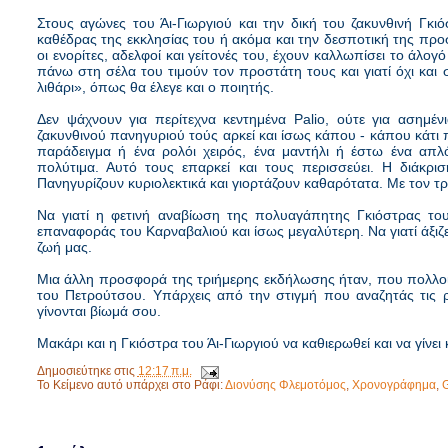
Στους αγώνες του Άι-Γιωργιού και την δική του ζακυνθινή Γκι
καθέδρας της εκκλησίας του ή ακόμα και την δεσποτική της προσ
οι ενορίτες, αδελφοί και γείτονές του, έχουν καλλωπίσει το άλο
πάνω στη σέλα του τιμούν τον προστάτη τους και γιατί όχι και 
λιθάρι», όπως θα έλεγε και ο ποιητής.
Δεν ψάχνουν για περίτεχνα κεντημένα Palio, ούτε για ασημ
ζακυνθινού πανηγυριού τούς αρκεί και ίσως κάπου - κάπου κάτι π
παράδειγμα ή ένα ρολόι χειρός, ένα μαντήλι ή έστω ένα απλ
πολύτιμα. Αυτό τους επαρκεί και τους περισσεύει. Η διάκρισ
Πανηγυρίζουν κυριολεκτικά και γιορτάζουν καθαρότατα. Με τον τρ
Να γιατί η φετινή αναβίωση της πολυαγάπητης Γκιόστρας του 
επαναφοράς του Καρναβαλιού και ίσως μεγαλύτερη. Να γιατί άξιζ
ζωή μας.
Μια άλλη προσφορά της τριήμερης εκδήλωσης ήταν, που πολλοί
του Πετρούτσου.
Υπάρχεις από την στιγμή που αναζητάς τις ρ
γίνονται βίωμά σου.
Μακάρι και η Γκιόστρα του Άι-Γιωργιού να καθιερωθεί και να γίνει
Δημοσιεύτηκε στις
12:17 π.μ.
Το Κείμενο αυτό υπάρχει στο Ράφι:
Διονύσης Φλεμοτόμος
,
Χρονογράφημα
,
G