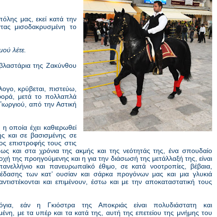
όλης μας, εκεί κατά την
ντας μισοδακρυσμένη το
μού λέτε.
 βλαστάρια της Ζακύνθου
άλογο, κρύβεται, πιστεύω,
φορά, μετά το πολλαπλά
Γιωργιού, από την Αστική
η οποία έχει καθιερωθεί
κής και σε βασισμένης σε
ος επιστροφής τους στις
 όπως και στα χρόνια της ακμής και της νεότητάς της, ένα σπουδαίο
οχή της προηγούμενης και η για την διάσωσή της μετάλλαξή της, είναι
ν πανελλήνιο και πανευρωπαϊκό έθιμο, σε κατά νοοτροπίες, βέβαια,
έδασης των κατ’ ουσίαν και σάρκα προγόνων μας και μια γλυκιά
τιστέκονται και επιμένουν, έστω και με την αποκαταστατική τους
για, εάν η Γκιόστρα της Αποκριάς είναι πολυδιάστατη και
ένη, με τα υπέρ και τα κατά της, αυτή της επετείου της μνήμης του