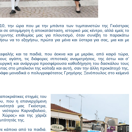
010, την ώρα που με την μπάντα των τυμπανιστών της Γκιόστρας
και σε απομίμηση ή αποκατάσταση, ιστορικό μας κέντρο, αλλά εμείς το
σχυντης επιθυμίας μας για πλουτισμό, όταν συνέβη το παρακάτω
ω να το εξηγήσω, πρώτα για μένα και ύστερα για σας, μια και με
εφαλής και τα παιδιά, που άοκνα και με μεράκι, από καιρό τώρα,
υς αγάπη, τις διάφορες ιπποτικές αναμετρήσεις, της έστω και σ’
ιουργική και ανάργυρα προσφέρουσα καθοδήγηση του δασκάλου τους
οντας στο μπαλκόνι της κοίταξε και αυτή, σαν την άλλη προκάτοχό της,
γράφει μοναδικά ο πολυγραφότατος Γρηγόρης Ξενόπουλος στο κείμενό
 αποκριάτικες στιγμές του
ου, που η επανερχόμενη
νότητά μας Γκιόστρα,
υ νεότερου Καρναβαλιού,
 Χώρας» και της χάριζε
αυτότητάς της.
σε κάποιο από τα παιδιά.