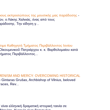
τερους εκπροσώπους της μουσικής μας παράδοσης
-
ών, ο Λάκης Χαλκιάς, ένας από τους
άδοσης. Την είδηση γ...
ίτιμο Καθηγητή Τμήματος Περιβάλλοντος Ιονίου
 Οἰκουμενικοῦ Πατριάρχου κ. κ. Βαρθολομαίου κατά
μήματος Περιβάλλοντος...
ENISM AND MERCY: OVERCOMING HISTORICAL
Gintaras Grušas, Archbishop of Vilnius, beloved
races, Rev...
ίναι ελληνική δραματική ιστορική ταινία σε