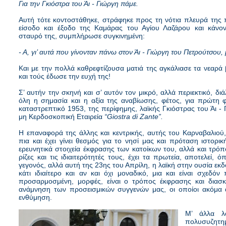
Για την Γκιόστρα του Άι - Γιώργη πάμε.
Αυτή τότε κοντοστάθηκε, στράφηκε προς τη νότια πλευρά της π
είσοδο και έξοδο της Καμάρας του Αγίου Λαζάρου και κάνο
σταυρό της, συμπλήρωσε συγκινημένη:
- Α, γι’ αυτά που γίνονταν πάνω στον Άι - Γιώργη του Πετρούτσου, 
Και με την πολλά καθρεφτίζουσα ματιά της αγκάλιασε τα νεαρά
και τούς έδωσε την ευχή της!
Σ’ αυτήν την σκηνή και σ’ αυτόν τον μικρό, αλλά περιεκτικό, δι
όλη η σημασία και η αξία της αναβίωσης, φέτος, για πρώτη 
καταστρεπτικό 1953, της περίφημης, λαϊκής Γκιόστρας του Άι - 
μη Κερδοσκοπική Εταιρεία
“Giostra di Zante”.
Η επαναφορά της άλλης και κεντρικής, αυτής του Καρναβαλιού, 
πια και έχει γίνει θεσμός για το νησί μας και πρόταση ιστορι
ερευνητικά στοιχεία έκφρασης των κατοίκων του, αλλά και τρόπ
ρίζες και τις ιδιαιτερότητές τους, έχει τα πρωτεία, αποτελεί,
γεγονός, αλλά αυτή της 23ης του Απρίλη, η λαϊκή στην ουσία εκδ
κάτι ιδιαίτερο και αν και όχι μοναδικό, μια και είναι σχεδό
προσαρμοσμένη, μορφές, είναι ο τρόπος έκφρασης και διασκ
ανάμνηση των προσεισμικών συγγενών μας, οι οποίοι ακόμα αν
ενθύμηση.
Μ’ άλλα λό
πολυσυζητημ