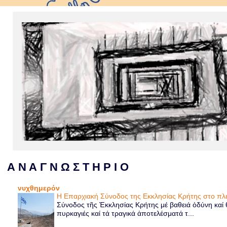
Α Ν Α Γ Ν Ω Σ Τ Η Ρ Ι Ο
νυχθημερόν
Η Επαρχιακή Σύνοδος της Εκκλησίας Κρήτης στο 
Σύνοδος τῆς Ἐκκλησίας Κρήτης μέ βαθειά ὀδύνη καί θ
πυρκαγιές καί τά τραγικά ἀποτελέσματά τ...