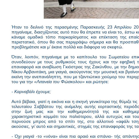
Ήταν το δειλινό της περασμένης Παρασκευής 23 Απριλίου 2
πηγαίναμε, διασχίζοντας αυτό που θα έπρεπε να είναι το, έστω 
κάναμε ομαδικό τόπο παρκαρίσματος και επέκταση της επαί
περιστατικό, όπου θα σας περιγράψω σήμερα και θα προσπαθήσ
προβλημάτισε και μ’ έκανε πολλά και διάφορα να σκεφτώ.
Όταν, λοιπόν, πηγαίναμε με το καπίτουλο του Σωματείου επικ
συνοδεύουν με τους ρυθμικούς τους ήχους και την εφηβική το
επαναφορά και αναβίωση Γκιόστρας της Ζακύνθου, με την δημ
Νίκου Αρβανιτάκη, μια γιαγιά, ακούγοντας την μουσική και βγαίν
εκείνη την ανεπανάληπτη, που με τζαντιώτικο χιούμορ του περι
του για την
«Λιτανεία του Φώσκολου»
και ρώτησε:
- Καρναβάλι έχουμε;
Αυτό βέβαια, γιατί η εικόνα και η σκηνή γενικότερα της θύμιζε τις
τελευταίου Σαββάτου της ανέμελης αυτής εορταστικής περιόδ
στην ζωή μας και την καθημερινότητά της και καθημερι
χαρακτηριστικό κομμάτι του παλιότερου, αλλά ευτυχώς και το
περνούσε μπρος από το σπίτι της, στο αλλοτινό «αφάλι τση
ακούσιες, γι’ αυτό και σημαντικές, στιγμές της επαναφοράς της τ
- Όχι γιαγιά
-το «νόνα» είναι πια αραιό και σπάνιο- τής απάντη