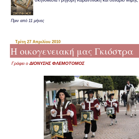
σκηνοθεσία Γρηγόρη Καραντινάκη και σενάριο Μιμής Ντ
Πριν από 11 μήνες
Τρίτη 27 Απριλίου 2010
Η οικογενειακή μας Γκιόστρα
Γράφει ο
ΔΙΟΝΥΣΗΣ ΦΛΕΜΟΤΟΜΟΣ