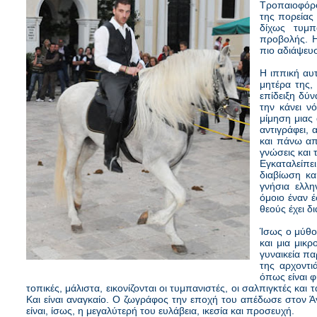
Τροπαιοφόρ
της πορείας 
δίχως τυμπ
προβολής. Η
πιο αδιάψευ
Η ιππική αυ
μητέρα της, 
επίδειξη δύν
την κάνει ν
μίμηση μιας
αντιγράφει, 
και πάνω απ
γνώσεις και 
Εγκαταλείπε
διαβίωση κα
γνήσια ελλη
όμοιο έναν 
θεούς έχει δ
Ίσως ο μύθος
και μια μικ
γυναικεία πα
της αρχοντιά
όπως είναι φ
τοπικές, μάλιστα, εικονίζονται οι τυμπανιστές, οι σαλπιγκτές 
Και είναι αναγκαίο. Ο ζωγράφος την εποχή του απέδωσε στον Άγ
είναι, ίσως, η μεγαλύτερή του ευλάβεια, ικεσία και προσευχή.