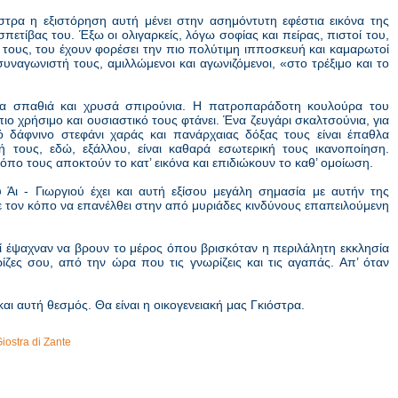
όστρα η εξιστόρηση αυτή μένει στην ασημόντυτη εφέστια εικόνα της
πετίβας του. Έξω οι ολιγαρκείς, λόγω σοφίας και πείρας, πιστοί του,
γό τους, του έχουν φορέσει την πιο πολύτιμη ιπποσκευή και καμαρωτοί
συναγωνιστή τους, αμιλλώμενοι και αγωνιζόμενοι, «στο τρέξιμο και το
ένια σπαθιά και χρυσά σπιρούνια. Η πατροπαράδοτη κουλούρα του
ιο χρήσιμο και ουσιαστικό τους φτάνει. Ένα ζευγάρι σκαλτσούνια, για
ό δάφνινο στεφάνι χαράς και πανάρχαιας δόξας τους είναι έπαθλα
ή τους, εδώ, εξάλλου, είναι καθαρά εσωτερική τους ικανοποίηση.
όπο τους αποκτούν το κατ’ εικόνα και επιδιώκουν το καθ’ ομοίωση.
Άι - Γιωργιού έχει και αυτή εξίσου μεγάλη σημασία με αυτήν της
ε τον κόπο να επανέλθει στην από μυριάδες κινδύνους επαπειλούμενη
 έψαχναν να βρουν το μέρος όπου βρισκόταν η περιλάλητη εκκλησία
ίζες σου, από την ώρα που τις γνωρίζεις και τις αγαπάς. Απ’ όταν
 και αυτή θεσμός.
Θα είναι η οικογενειακή μας Γκιόστρα.
iostra di Zante