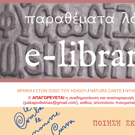
παραθέματα λ
e-libra
ΑΡΧΙΚΗ
/
ΣΤΟΝ ΙΣΚΙΟ ΤΟΥ ΗΣΚΙΟΥ
/
NATURA ZANTE
/
ΝΥΧ
©
ΑΠΑΓΟΡΕΥΕΤΑΙ
η αναδημοσίευση και αναπαραγωγή ο
(
pakapodistrias@gmail.com
), καθώς αποτελούν πνευματικ