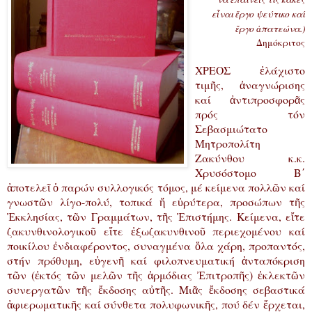
εἶναι ἔργο ψεύτικο καί
ἔργο ἀπατεώνα.)
Δημόκριτος
ΧΡΕΟΣ ἐλάχιστο
τιμῆς, ἀναγνώρισης
καί ἀντιπροσφορᾶς
πρός τόν
Σεβασμιώτατο
Μητροπολίτη
Ζακύνθου κ.κ.
Χρυσόστομο Β΄
ἀποτελεῖ ὁ παρών συλλογικός τόμος, μέ κείμενα πολλῶν καί
γνωστῶν λίγο-πολύ, τοπικά ἤ εὐρύτερα, προσώπων τῆς
Ἐκκλησίας, τῶν Γραμμάτων, τῆς Ἐπιστήμης. Κείμενα, εἴτε
ζακυνθινολογικοῦ εἴτε ἐξωζακυνθινοῦ περιεχομένου καί
ποικίλου ἐνδιαφέροντος, συναγμένα ὅλα χάρη, προπαντός,
στήν πρόθυμη, εὐγενῆ καί φιλοπνευματική ἀνταπόκριση
τῶν (ἐκτός τῶν μελῶν τῆς ἁρμόδιας Ἐπιτροπῆς) ἐκλεκτῶν
συνεργατῶν τῆς ἔκδοσης αὐτῆς. Μιᾶς ἔκδοσης σεβαστικά
ἀφιερωματικῆς καί σύνθετα πολυφωνικῆς, πού δέν ἔρχεται,