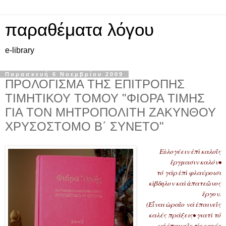
παραθέματα λόγου
e-library
Παρασκευή 6 Νοεμβρίου 2009
ΠΡΟΛΟΓΙΣΜΑ ΤΗΣ ΕΠΙΤΡΟΠΗΣ
ΤΙΜΗΤΙΚΟΥ ΤΟΜΟΥ "ΦΙΟΡΑ ΤΙΜΗΣ
ΓΙΑ ΤΟΝ ΜΗΤΡΟΠΟΛΙΤΗ ΖΑΚΥΝΘΟΥ
ΧΡΥΣΟΣΤΟΜΟ Β΄ ΣΥΝΕΤΟ"
Εὐλογέειν ἐπί καλοῖς
ἔργμασιν καλόν•
τό γάρ ἐπί φλαύροισι
κίβδηλον καί ἀπατεῶνος
ἔργον.
(Εἶναι ὡραῖο νά ἐπαινεῖς
καλές πράξεις• γιατί τό
νά ἐπαινεῖς τίς κακές