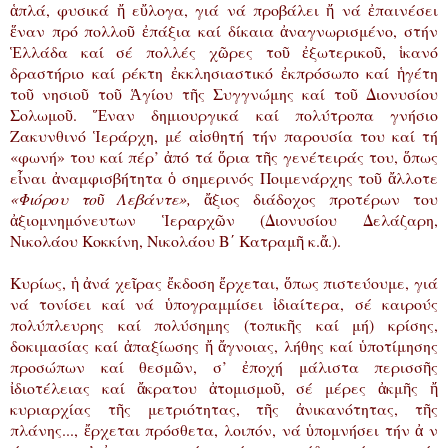
ἁπλά, φυσικά ἤ εὔλογα, γιά νά προβάλει ἤ νά ἐπαινέσει
ἕναν πρό πολλοῦ ἐπάξια καί δίκαια ἀναγνωρισμένο, στήν
Ἑλλάδα καί σέ πολλές χῶρες τοῦ ἐξωτερικοῦ, ἱκανό
δραστήριο καί ρέκτη ἐκκλησιαστικό ἐκπρόσωπο καί ἡγέτη
τοῦ νησιοῦ τοῦ Ἁγίου τῆς Συγγνώμης καί τοῦ Διονυσίου
Σολωμοῦ. Ἕναν δημιουργικά καί πολύτροπα γνήσιο
Ζακυνθινό Ἱεράρχη, μέ αἰσθητή τήν παρουσία του καί τή
«φωνή» του καί πέρ’ ἀπό τά ὅρια τῆς γενέτειράς του, ὅπως
εἶναι ἀναμφισβήτητα ὁ σημερινός Ποιμενάρχης τοῦ ἄλλοτε
«Φιόρου τοῦ Λεβάντε»,
ἄξιος διάδοχος προτέρων του
ἀξιομνημόνευτων Ἱεραρχῶν (Διονυσίου Δελάζαρη,
Νικολάου Κοκκίνη, Νικολάου Β΄ Κατραμῆ κ.ἄ.).
Κυρίως, ἡ ἀνά χεῖρας ἔκδοση ἔρχεται, ὅπως πιστεύουμε, γιά
νά τονίσει καί νά ὑπογραμμίσει ἰδιαίτερα, σέ καιρούς
πολύπλευρης καί πολύσημης (τοπικῆς καί μή) κρίσης,
δοκιμασίας καί ἀπαξίωσης ἤ ἄγνοιας, λήθης καί ὑποτίμησης
προσώπων καί θεσμῶν, σ’ ἐποχή μάλιστα περισσῆς
ἰδιοτέλειας καί ἄκρατου ἀτομισμοῦ, σέ μέρες ἀκμῆς ἤ
κυριαρχίας τῆς μετριότητας, τῆς ἀνικανότητας, τῆς
πλάνης..., ἔρχεται πρόσθετα, λοιπόν, νά ὑπομνήσει τήν ἀ ν