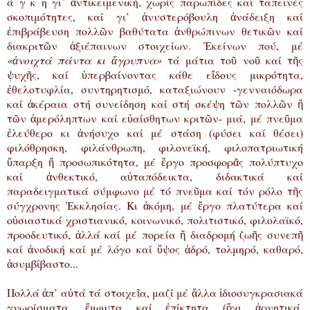
ά γ κ η γι’ ἀντικειμενική, χωρίς παρωπίδες καί ταπεινές
σκοπιμότητες, καί γι’ ἀνυστερόβουλη ἀνάδειξη καί
ἐπιβράβευση πολλῶν βαθύτατα ἀνθρώπινων θετικῶν καί
διακριτῶν ἀξιέπαινων στοιχείων. Ἐκείνων πού, μέ
«ἀνοιχτά πάντα κι ἄγρυπνα»
τά μάτια τοῦ νοῦ καί τῆς
ψυχῆς, καί ὑπερβαίνοντας κάθε εἴδους μικρότητα,
ἐθελοτυφλία, συντηρητισμό, καταξιώνουν -γενναιόδωρα
καί ἀκέραια στή συνείδηση καί στή σκέψη τῶν πολλῶν ἤ
τῶν ἀμερόληπτων καί εὐαίσθητων κριτῶν- μιά, μέ πνεῦμα
ἐλεύθερο κι ἀνήσυχο καί μέ στάση (φύσει καί θέσει)
φιλόθρησκη, φιλάνθρωπη, φιλονεϊκή, φιλοπατριωτική
ὕπαρξη ἤ προσωπικότητα, μέ ἔργο προσφορᾶς πολύπτυχο
καί ἀνθεκτικό, αὐταπόδεικτα, διδακτικά καί
παραδειγματικά σύμφωνο μέ τό πνεῦμα καί τόν ρόλο τῆς
σύγχρονης Ἐκκλησίας. Κι ἀκόμη, μέ ἔργο πλατύτερα καί
οὐσιαστικά χριστιανικό, κοινωνικό, πολιτιστικό, φιλολαϊκό,
προοδευτικό, ἀλλά καί μέ πορεία ἤ διαδρομή ζωῆς συνεπῆ
καί ἀνοδική καί μέ λόγο καί ὕψος ἁδρό, τολμηρό, καθαρό,
ἀσυμβίβαστο...
Πολλά ἀπ’ αὐτά τά στοιχεῖα, μαζί μέ ἄλλα ἰδιοσυγκρασιακά
γνωρίσματα, ἔμφυτα καί ἐπίκτητα (ὄχι ἀρνητικά,