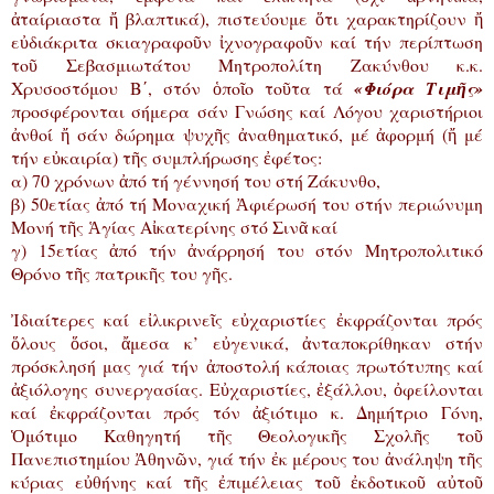
ἀταίριαστα ἤ βλαπτικά), πιστεύουμε ὅτι χαρακτηρίζουν ἤ
εὐδιάκριτα σκιαγραφοῦν ἰχνογραφοῦν καί τήν περίπτωση
τοῦ Σεβασμιωτάτου Μητροπολίτη Ζακύνθου κ.κ.
Χρυσοστόμου Β΄, στόν ὁποῖο τοῦτα τά
«Φιόρα Τιμῆς»
προσφέρονται σήμερα σάν Γνώσης καί Λόγου χαριστήριοι
ἀνθοί ἤ σάν δώρημα ψυχῆς ἀναθηματικό, μέ ἀφορμή (ἤ μέ
τήν εὐκαιρία) τῆς συμπλήρωσης ἐφέτος:
α) 70 χρόνων ἀπό τή γέννησή του στή Ζάκυνθο,
β) 50ετίας ἀπό τή Μοναχική Ἀφιέρωσή του στήν περιώνυμη
Μονή τῆς Ἁγίας Αἰκατερίνης στό Σινᾶ καί
γ) 15ετίας ἀπό τήν ἀνάρρησή του στόν Μητροπολιτικό
Θρόνο τῆς πατρικῆς του γῆς.
Ἰδιαίτερες καί εἰλικρινεῖς εὐχαριστίες ἐκφράζονται πρός
ὅλους ὅσοι, ἄμεσα κ’ εὐγενικά, ἀνταποκρίθηκαν στήν
πρόσκλησή μας γιά τήν ἀποστολή κάποιας πρωτότυπης καί
ἀξιόλογης συνεργασίας. Εὐχαριστίες, ἐξάλλου, ὀφείλονται
καί ἐκφράζονται πρός τόν ἀξιότιμο κ. Δημήτριο Γόνη,
Ὁμότιμο Καθηγητή τῆς Θεολογικῆς Σχολῆς τοῦ
Πανεπιστημίου Ἀθηνῶν, γιά τήν ἐκ μέρους του ἀνάληψη τῆς
κύριας εὐθήνης καί τῆς ἐπιμέλειας τοῦ ἐκδοτικοῦ αὐτοῦ