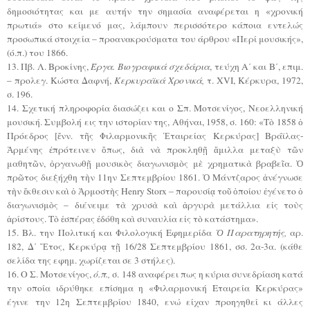
δημοσιότητας και με αυτήν την σημασία αναφέρεται η «χρονική
πρωτιά» στο κείμενό μας, λάμπουν περισσότερο κάποια εντελώς
προσωπικά στοιχεία – προανακρούσματα του άρθρου «Περί μουσικής»,
(ό.π.) του 1866.
13. Πβ. Λ. Βροκίνης,
Έργα. Βιογραφικά σχεδάρια
, τεύχη Α΄ και Β΄, επιμ.
– προλεγ. Κώστα Δαφνή,
Κερκυραϊκά Χρονικά,
τ. XVI, Κέρκυρα, 1972,
σ. 196.
14. Σχετική πληροφορία διασώζει και ο Σπ. Μοτσενίγος, Νεοελληνική
μουσική. Συμβολή εις την ιστορίαν της, Αθήναι, 1958, σ. 160: «Τὸ 1858 ὁ
Πρόεδρος [ἔνν. τῆς Φιλαρμονικῆς Ἑταιρείας Κερκύρας] Βράϊλας-
Ἀρμένης ἐπρότεινεν ὅπως, διὰ νὰ προκληθῇ ἅμιλλα μεταξὺ τῶν
μαθητῶν, ὀργανωθῇ μουσικὸς διαγωνισμὸς μὲ χρηματικὰ βραβεῖα. Ὁ
πρῶτος διεξήχθη τὴν 11ην Σεπτεμβρίου 1861. Ὁ Μάντζαρος ἀνέγνωσε
τὴν ἔκθεσιν καὶ ὁ Ἁρμοστὴς Henry Storx – παρουσίᾳ τοῦ ὁποίου ἐγένετο ὁ
διαγωνισμὸς – διένειμε τὰ χρυσὰ καὶ ἀργυρὰ μετάλλια εἰς τοὺς
ἀρίστους. Τὸ ἑσπέρας ἐδόθη καὶ συναυλία εἰς τὸ κατάστημα».
15. Βλ. την Πολιτική και Φιλολογική Εφημερίδα
Ὁ Παρατηρητής,
αρ.
182, Δ΄ Ἔτος, Κερκύρᾳ τῇ 16/28 Σεπτεμβρίου 1861, σσ. 2α-3α. (κάθε
σελίδα της εφημ. χωρίζεται σε 3 στήλες).
16. Ο Σ. Μοτσενίγος,
ό.π.,
σ. 148 αναφέρει πως η κύρια συνεδρίαση κατά
την οποία ιδρύθηκε επίσημα η «Φιλαρμονική Εταιρεία Κερκύρας»
έγινε την 12η Σεπτεμβρίου 1840, ενώ είχαν προηγηθεί κι άλλες