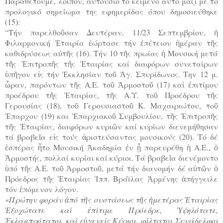
Παραθέτουμε, λοιπόν, αυτούσιο το κείμενο αυτό μαζί με το
προλογικό σημείωμα της εφημερίδας όπου δημοσιεύθηκε
(15):
“Τήν παρελθοῦσαν Δευτέραν, 11/23 Σεπτεμβρίου, ἡ
Φιλαρμονική Ἑταιρία ἑώρτασε τήν ἐπέτειον ἡμέραν τῆς
καθιδρύσεως αὐτῆς (16). Τήν 10 τῆς πρωίας ἡ Μουσική μετά
τῆς Ἐπιτροπῆς τῆς Ἑταιρίας καί διαφόρων συνεταίρων
ὑπῆγον εἰς τήν Ἐκκλησίαν τοῦ Ἁγ. Σπυρίδωνος. Την 12 μ.
ὧραν, παρόντων τῆς Α.Ε. τοῦ Ἁρμοστοῦ (17) καί ἐπιτίμου
προέδρου τῆς Ἑταιρίας, τῆς Α.Υ. τοῦ Προέδρου τῆς
Γερουσίας (18), τοῦ Γερουσιαστοῦ Κ. Μαχαιριώτου, τοῦ
Ἐπαρχου (19) και Ἐπαρχιακοῦ Συμβουλίου, τῆς Ἐπιτροπῆς
τῆς Ἑταιρίας, διαφόρων κυριῶν καί κυρίων διενεμήθησαν
τά βραβεῖα εἰς τούς ἀριστεύσαντας μουσικούς (20). Τό δέ
ἑσπέρας ἦτο Μουσική Ἀκαδημία ἐν ᾗ παρευρέθη ἡ Α.Ε., ὁ
Ἁρμοστής, πολλαί κυρίαι καί κύριοι. Τά βραβεῖα διενέμοντο
ὑπό τῆς Α.Ε. τοῦ Ἁρμοστοῦ, μετά τήν διανομήν δέ αὐτῶν ὁ
Πρόεδρος τῆς Ἑταιρίας Ἱππ. Βράϊλας Ἀρμένης ἀπήγγειλε
τόν ἑπόμενον λόγον.
«Πρώτην φοράν ἀπό τῆς συστάσεως τῆς ἡμετέρας Ἑταιρίας
Ἐξοχώτατε καί ἐπίτιμε Πρόεδρε, Ὑψηλότατε,
Ἐκλαμπρότατοι, καί εὐγενείς Κύριοι, φίλτατοι Συνάδελφοι