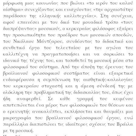
μόρφωση μιας κοινωνίας που βιώνει «το ιερόν του καλού
αίσθημα» συνεχίζοντας και ενισχύοντας «την αρχαιοτάτην
παράδοσιν της ελληνικής καλλιτεχνίας». Στη συνέχεια,
αφού επαινέσει με τον δικό του μοναδικό τρόπο «τους
διαπρέψαντας» μουσικούς, ο κερκυραίος φιλόσοφος εξαίρει
την προσωπικότητα του προέδρου των μουσικών σπουδών,
του Νικόλαου Μάντζαρου, συνδέοντας το διδακτικό και
συνθετικό έργο του τελευταίου με τον αγώνα του
καλλιτέχνη να πραγματοποιήσει και να σαρκώσει το
ιδανικό της τέχνης του, και τοποθετεί τη μουσική μέσα στο
φιλοσοφικό του σύστημα. Από την άποψη της έρευνας του
βραϊλιανού φιλοσοφικού συστήματος είναι εξαιρετικά
ενδιαφέρουσα η συμπύκνωση της αισθητικής-καλολογίας
του κερκυραίου στοχαστή και η άμεση σύνδεσή της με
ολόκληρη την προβληματική της διδασκαλίας του, όπως έχει
ήδη αναφερθεί. Σε κάθε γραμμή του κειμένου
αποτυπώνεται ένα μέρος των φιλοσοφικών του θέσεων και
ο ερευνητής ανακαλύπτει, εκπλήσσεται και θαυμάζει μια
μικρογραφία του βραϊλιανού φιλοσοφικού έργου, ενώ
παράλληλα διαπιστώνει τις ιδιαίτερες σχέσεις του Βράιλα
με τη μουσική.