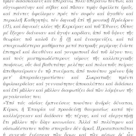
ὑμῶν διδασκάλους καί ὑπεράνω, πολύ ὑπεράνω τούτων, καί
εὐγνωμοσύνην καί σέβας καί πᾶσαν τιμήν ὁφείλετε ὑμεῖς,
καί πάντες ὀφείλομεν πρός τόν σοφόν καί ἀγαθόν καί
περικλεῆ Καθηγητήν, τόν διηνεκῆ ἐπί τῇ μουσικῇ Πρόεδρον
(35), καί διηνεκές κλέος τῆς Κερκύρας καί τοῦ Ἔθνους. Οὗτος
μέ ἔξοχον διάνοιαν καί ἁγνήν καρδίαν, ἀπό τοῦ ὕψους τῆς
θεωρίας τοῦ καλοῦ ἐν ᾗ ζῇ καί ἐνασμενίζει, καί τά
στοιχειωδέστερα μαθήματα μετά πατρικῆς μερίμνης ἐνίοτε
ἐπιτηρεῖ καί διευθύνει καί γονιμοποιεῖ διά τοῦ λόγου του,
καί τούς μυστηριωδέστερους νόμους τῆς καλλιτεχνικῆς
ποιήσεως, οὕς διά βαθυτάτης μελέτης καί πολυετοῦς πείρας
ἀπεθησαύρισεν ἐν τῷ πνεύματι, ἀπό τοσούτου χρόνου ἤδη
μετ’ ἀπαραδειγματίστου καί Σωκρατικῆς τῳόντι
ἀφιλοκερδείας καί γενναιότητος ἀποκαλύπτει καί διδάσκει
καί ἐπί μᾶλλον καί μᾶλλον διαφωτίζει διά τῶν λάμψεων τῆς
μεγαλονοίας του.
»Ὑπό τάς αἰσίας ἐμπνεύσεις τοιούτου ἀνδρός δύναται,
Κύριοι, ἡ Ἑταιρία νά προοδεύσῃ θαυμασίως κατά τήν
καλλιέργειαν καί διάδοσιν τῆς τέχνης, καί νά εὐεργετήσῃ
ἔτι μᾶλλον τήν ὅλην κοινωνίαν. Ἀλλά τό πολύτιμον καί
οὐσιωδέστατον τοῦτο στοιχεῖον δέν ἀρκεῖ. Προσαπαιτεῖται
ἡ συνεχής ἐνέργεια τῶν ὅρων καί τῶν μέσων δι’ ὧν