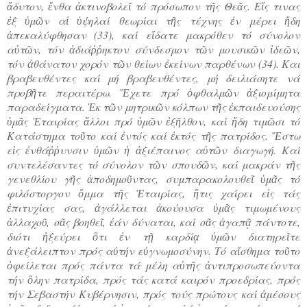
ἄδυτον, ἔνθα ἀκτινοβολεῖ τό πρόσωπον τῆς Θεᾶς. Εἴς τινας
ἐξ ὑμῶν αἱ ὑψηλαί θεωρίαι τῆς τέχνης ἐν μέρει ἤδη
ἀπεκαλύφθησαν (33), καί εἴδατε μακρόθεν τό σύνολον
αὐτῶν, τόν ἀδιάῤῥηκτον σύνδεσμον τῶν μουσικῶν ἰδεῶν,
τόν ἀθάνατον χορόν τῶν θείων ἐκείνων παρθένων (34). Και
βραβευθέντες καί μή βραβευθέντες, μή δειλιάσητε νά
προβῆτε περαιτέρω. Ἔχετε πρό ὀφθαλμῶν ἀξιομίμητα
παραδείγματα. Ἐκ τῶν μητρικῶν κόλπων τῆς ἐκπαιδευούσης
ὑμᾶς Ἑταιρίας ἄλλοι πρό ὑμῶν ἐξῆλθον, καί ἤδη τιμῶσι τό
Κατάστημα τοῦτο καί ἐντός καί ἐκτός τῆς πατρίδος. Ἔστω
εἰς ἐνθάῤῥυνσιν ὑμῶν ἡ ἀξιέπαινος αὐτῶν διαγωγή. Καί
συντελέσαντες τό σύνολον τῶν σπουδῶν, καί μακράν τῆς
γενεθλίου γῆς ἀποδημοῦντας, συμπαρακολουθεῖ ὑμᾶς τό
φιλόστοργον ὄμμα τῆς Ἑταιρίας, ἥτις χαίρει εἰς τάς
ἐπιτυχίας σας, ἀγάλλεται ἀκούουσα ὑμᾶς τιμωμένους
ἀλλαχοῦ, σᾶς βοηθεῖ, ἐάν δύναται, καί σᾶς ἀγαπᾷ πάντοτε,
διότι ἠξεύρει ὅτι ἐν τῇ καρδίᾳ ὑμῶν διατηρεῖτε
ἀνεξάλειπτον πρός αὐτήν εὐγνωμοσύνην. Τό αἴσθημα τοῦτο
ὀφείλεται πρός πάντα τά μέλη αὐτῆς ἀντιπροσωπεύοντα
τήν ὅλην πατρίδα, πρός τάς κατά καιρόν προεδρίας, πρός
τήν Σεβαστήν Κυβέρνησιν, πρός τούς πρώτους καί ἀμέσους