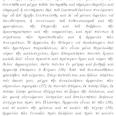
ἐσυστήθη καί μέχρι τοῦδε διετηρήθη, καί σήμερον ἀκμάζει καί
εὐημεροῖ, ἡ συντήρησις δηλ. τοῦ ζωοποιοῦ ἐκείνου πνεύματος
ὑφ’ οὗ ἀπ’ ἀρχῆς ἐνεπνεύσθη, καί δι’ οὗ μόνου ὀφείλει νά
διευθύνηται, ἡ συνένωσις τοῦ ἐνθουσιασμοῦ καί τῆς
φρονήσεως, τῆς ἐπιμονῆς καί τοῦ θάῤῥους, τῆς
δραστηριότητος καί τῆς νοημοσύνης, καί πρό πάντων ἡ
σύμπνοια τῶν προσπαθειῶν καί ἡ ἁρμονία τῶν
πνευμάτων. Ἡ ἁρμονία, ἥν θέλομεν νά διαδώσωμεν διά
τῶν ἡμετέρων παραδόσεων, δέν εἶναι μόνο θεμελιώδης
νόμος τῆς καλλιτεχνίας, ὅρος ἀπαραίτητος παντός ἔργου
καλοῦ, ἀλλ’ εἶναι προσέτι καί πρότερον ὅρος καί νόμος τῆς
θείας δημιουργίας, διότι πάντα ἐν μέτρῳ καί ῥυθμῷ καί
ἁρμονίᾳ ἐποίησεν ὁ Κύριος (36). Ἀπό τοῦ ἀνεπαισθήτου
φλοίσβου τοῦ κύματος, ὅπερ ἀσπάζεται και ἡδέως πλήττει
τάς ἀκοάς μας, μέχρι τῆς ἀνεκλαλήτου ἁρμονίας τῶν
οὐρανίων σφαιρῶν (37), ἐκ παντός ἀτόμου, ἐκ πάσης ὕλης, ἐκ
πάσης ζώσης φύσεως ἐξέρχεται τό ᾆσμα τῆς πλάσεως, καί
ὡς φωνή εὐγνώμονος λατρείας καί ἀτελευτήτου δεήσεως
άνέρχεται πρός τόν Πλάστην. Ἁρμονία εἶναι τό πᾶν (38),
καί τό καλόν τῆς φύσεως καί τό καλόν τῆς τέχνης (39),
ἁρμονία τῶν ἐννοιῶν πρός ἀλλήλας καί πρός τό κοινόν