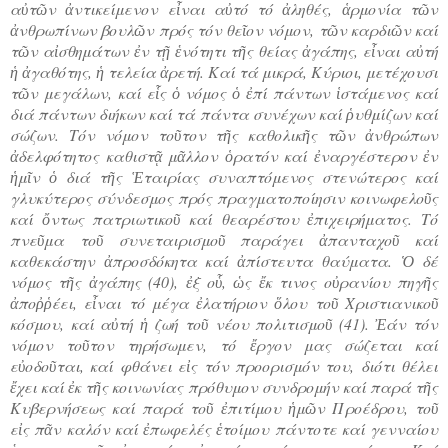
αὐτῶν ἀντικείμενον εἶναι αὐτό τό ἀληθές, ἁρμονία τῶν
ἀνθρωπίνων βουλῶν πρός τόν θεῖον νόμον, τῶν καρδιῶν καί
τῶν αἰσθημάτων ἐν τῇ ἑνότητι τῆς θείας ἀγάπης, εἶναι αὐτή
ἡ ἀγαθότης, ἡ τελεία ἀρετή. Καί τά μικρά, Κύριοι, μετέχουσι
τῶν μεγάλων, καί εἷς ὁ νόμος ὁ ἐπί πάντων ἱστάμενος καί
διά πάντων διήκων καί τά πάντα συνέχων καί ῥυθμίζων καί
σώζων. Τόν νόμον τοῦτον τῆς καθολικῆς τῶν ἀνθρώπων
ἀδελφότητος καθιστᾷ μᾶλλον ὁρατόν καί ἐναργέστερον ἐν
ἡμῖν ὁ διά τῆς Ἑταιρίας συναπτόμενος στενώτερος καί
γλυκύτερος σύνδεσμος πρός πραγματοποίησιν κοινωφελοῦς
καί ὄντως πατριωτικοῦ καί θεαρέστου ἐπιχειρήματος. Τό
πνεῦμα τοῦ συνεταιρισμοῦ παράγει ἀπανταχοῦ καί
καθεκάστην ἀπροσδόκητα καί ἀπίστευτα θαύματα. Ὁ δέ
νόμος τῆς ἀγάπης (40), ἐξ οὗ, ὡς ἔκ τινος οὐρανίου πηγῆς
ἀποῤῥέει, εἶναι τό μέγα ἐλατήριον ὅλου τοῦ Χριστιανικοῦ
κόσμου, καί αὐτή ἡ ζωή τοῦ νέου πολιτισμοῦ (41). Ἐάν τόν
νόμον τοῦτον τηρήσωμεν, τό ἔργον μας σώζεται καί
εὐοδοῦται, καί φθάνει εἰς τόν προορισμόν του, διότι θέλει
ἔχει καί ἐκ τῆς κοινωνίας πρόθυμον συνδρομήν καί παρά τῆς
Κυβερνήσεως καί παρά τοῦ ἐπιτίμου ἡμῶν Προέδρου, τοῦ
εἰς πᾶν καλόν καί ἐπωφελές ἑτοίμου πάντοτε καί γενναίου