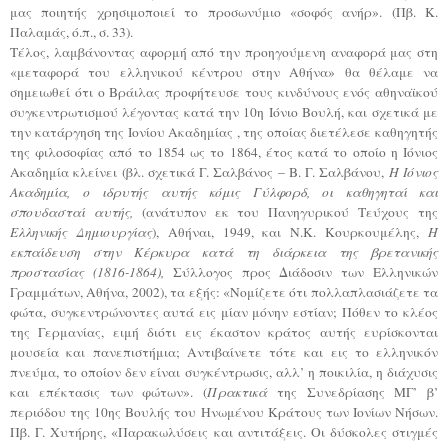
μας ποιητής χρησιμοποιεί το προσωνύμιο «σοφός ανήρ». (Πβ. Κ.
Παλαμάς, ό.π., σ. 33).
Τέλος, λαμβάνοντας αφορμή από την προηγούμενη αναφορά μας στη
«μεταφορά του ελληνικού κέντρου στην Αθήνα» θα θέλαμε να
σημειωθεί ότι ο Βράιλας προφήτευσε τους κινδύνους ενός αθηναϊκού
συγκεντρωτισμού λέγοντας κατά την 10η Ιόνιο Βουλή, και σχετικά με
την κατάργηση της Ιονίου Ακαδημίας , της οποίας διετέλεσε καθηγητής
της φιλοσοφίας από το 1854 ως το 1864, έτος κατά το οποίο η Ιόνιος
Ακαδημία κλείνει (βλ. σχετικά Γ. Σαλβάνος – Β. Γ. Σαλβάνου,
Η Ιόνιος
Ακαδημία, ο ιδρυτής αυτής κόμις Γύλφορδ, οι καθηγηταί και
σπουδασταί αυτής,
(ανάτυπον εκ του Πανηγυρικού Τεύχους της
Ελληνικής Δημιουργίας
), Αθήναι, 1949, και Ν.Κ. Κουρκουμέλης,
Η
εκπαίδευση στην Κέρκυρα κατά τη διάρκεια της βρετανικής
προστασίας (1816-1864),
Σύλλογος προς Διάδοσιν των Ελληνικών
Γραμμάτων, Αθήνα, 2002), τα εξής: «Νομίζετε ότι πολλαπλασιάζετε τα
φώτα, συγκεντρώνοντες αυτά εις μίαν μόνην εστίαν; Πόθεν το κλέος
της Γερμανίας, ειμή διότι εις έκαστον κράτος αυτής ευρίσκονται
μουσεία και πανεπιστήμια; Αντιβαίνετε τότε και εις το ελληνικόν
πνεύμα, το οποίον δεν είναι συγκέντρωσις, αλλ’ η ποικιλία, η διάχυσις
και επέκτασις των φώτων». (
Πρακτικά
της Συνεδρίασης ΜΓ’ β’
περιόδου της 10ης Βουλής του Ηνωμένου Κράτους των Ιονίων Νήσων.
Πβ. Γ. Χυτήρης, «Παρακωλύσεις και αντιτάξεις. Οι δύσκολες στιγμές