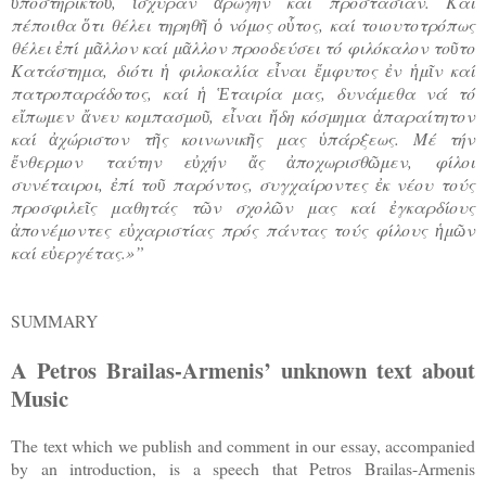
ὑποστηρικτοῦ, ἰσχυράν ἀρωγήν καί προστασίαν. Καί
πέποιθα ὅτι θέλει τηρηθῆ ὁ νόμος οὗτος, καί τοιουτοτρόπως
θέλει ἐπί μᾶλλον καί μᾶλλον προοδεύσει τό φιλόκαλον τοῦτο
Κατάστημα, διότι ἡ φιλοκαλία εἶναι ἔμφυτος ἐν ἡμῖν καί
πατροπαράδοτος, καί ἡ Ἑταιρία μας, δυνάμεθα νά τό
εἴπωμεν ἄνευ κομπασμοῦ, εἶναι ἤδη κόσμημα ἀπαραίτητον
καί ἀχώριστον τῆς κοινωνικῆς μας ὑπάρξεως. Μέ τήν
ἔνθερμον ταύτην εὐχήν ἄς ἀποχωρισθῶμεν, φίλοι
συνέταιροι, ἐπί τοῦ παρόντος, συγχαίροντες ἐκ νέου τούς
προσφιλεῖς μαθητάς τῶν σχολῶν μας καί ἐγκαρδίους
ἀπονέμοντες εὐχαριστίας πρός πάντας τούς φίλους ἡμῶν
καί εὐεργέτας.»”
SUMMARY
A Petros Brailas-Armenis’ unknown text about
Music
The text which we publish and comment in our essay, accompanied
by an introduction, is a speech that Petros Brailas-Armenis