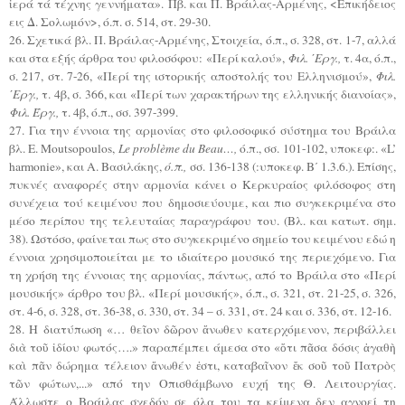
ἱερά τά τέχνης γεννήματα». Πβ. και Π. Βράιλας-Αρμένης, <Επικήδειος
εις Δ. Σολωμόν>, ό.π. σ. 514, στ. 29-30.
26. Σχετικά βλ. Π. Βράιλας-Αρμένης, Στοιχεία, ό.π., σ. 328, στ. 1-7, αλλά
και στα εξής άρθρα του φιλοσόφου: «Περί καλού»,
Φιλ. ΄Εργ.,
τ. 4α, ό.π.,
σ. 217, στ. 7-26, «Περί της ιστορικής αποστολής του Ελληνισμού»,
Φιλ.
΄Εργ.,
τ. 4β, σ. 366, και «Περί των χαρακτήρων της ελληνικής διανοίας»,
Φιλ. Έργ.,
τ. 4β, ό.π., σσ. 397-399.
27. Για την έννοια της αρμονίας στο φιλοσοφικό σύστημα του Βράιλα
βλ. Ε. Μοutsopoulos,
Le problème du Beau…,
ό.π., σσ. 101-102, υποκεφ:. «L’
harmonie», και Α. Βασιλάκης,
ό.π.,
σσ. 136-138 (:υποκεφ. Β΄ 1.3.6.). Επίσης,
πυκνές αναφορές στην αρμονία κάνει ο Κερκυραίος φιλόσοφος στη
συνέχεια τού κειμένου που δημοσιεύουμε, και πιο συγκεκριμένα στο
μέσο περίπου της τελευταίας παραγράφου του. (Βλ. και κατωτ. σημ.
38). Ωστόσο, φαίνεται πως στο συγκεκριμένο σημείο του κειμένου εδώ η
έννοια χρησιμοποιείται με το ιδιαίτερο μουσικό της περιεχόμενο. Για
τη χρήση της έννοιας της αρμονίας, πάντως, από το Βράιλα στο «Περί
μουσικής» άρθρο του βλ. «Περί μουσικής», ό.π., σ. 321, στ. 21-25, σ. 326,
στ. 4-6, σ. 328, στ. 36-38, σ. 330, στ. 34 – σ. 331, στ. 24 και σ. 336, στ. 12-16.
28. Η διατύπωση «… θεῖον δῶρον ἄνωθεν κατερχόμενον, περιβάλλει
διὰ τοῦ ἰδίου φωτός….» παραπέμπει άμεσα στο «ὅτι πᾶσα δόσις ἀγαθὴ
καὶ πᾶν δώρημα τέλειον ἄνωθέν ἐστι, καταβαῖνον ἔκ σοῦ τοῦ Πατρὸς
τῶν φώτων,...» από την Οπισθάμβωνο ευχή της Θ. Λειτουργίας.
Άλλωστε ο Βράιλας σχεδόν σε όλα του τα κείμενα δεν αγνοεί τη