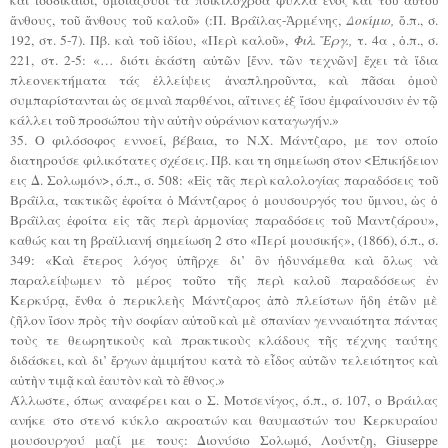
ἄνθους, τοῦ ἄνθους τοῦ καλοῦ» (:Π. Βράϊλας-Ἀρμένης,
Δοκίμιο,
ὅ.π., σ.
192, στ. 5-7). Πβ. καὶ τοῦ ἰδίου, «Περὶ καλοῦ»,
Φιλ. Ἔργ.,
τ. 4α , ὁ.π., σ.
221, στ. 2-5: «… διότι ἑκάστη αὐτῶν [ἔνν. τῶν τεχνῶν] ἔχει τὰ ἴδια
πλεονεκτήματα τάς ἐλλείψεις ἀναπληροῦντα, καὶ πᾶσαι ὁμοὺ
συμπαρίστανται ὡς σεμναὶ παρθένοι, αἵτινες ἐξ ἴσου ἐμφαίνουσιν ἐν τῷ
κάλλει τοῦ προσώπου τὴν αὐτὴν οὐράνιον καταγωγήν.»
35. Ο φιλόσοφος εννοεί, βέβαια, το Ν.Χ. Μάντζαρο, με τον οποίο
διατηρούσε φιλικότατες σχέσεις. Πβ. και τη σημείωση στον <Επικήδειον
εις Δ. Σολωμόν>, ό.π., σ. 508: «Εἰς τᾶς περὶ καλολογίας παραδόσεις τοῦ
Βράϊλα, τακτικῶς ἐφοίτα ὁ Μάντζαρος ὁ μουσουργός του ὕμνου, ὡς ὁ
Βράϊλας ἐφοίτα εἰς τᾶς περὶ ἁρμονίας παραδόσεις τοῦ Μαντζάρου»,
καθώς και τη βραϊλιανή σημείωση 2 στο «Περί μουσικής», (1866), ό.π., σ.
349: «Καὶ ἕτερος λόγος ὑπῆρχε δι’ ὃν ἠδυνάμεθα καὶ ὅλως νὰ
παραλείψωμεν τὸ μέρος τοῦτο τῆς περὶ καλοῦ παραδόσεως ἐν
Κερκύρᾳ, ἔνθα ὁ περικλεὴς Μάντζαρος ἀπὸ πλείστων ἤδη ἐτῶν μὲ
ζῆλον ἴσον πρὸς τὴν σοφίαν αὐτοῦ καὶ μὲ σπανίαν γενναιότητα πάντας
τοὺς τε θεωρητικοὺς καὶ πρακτικοὺς κλάδους τῆς τέχνης ταύτης
διδάσκει, καὶ δι’ ἔργων ἀμιμήτου κατὰ τὸ εἶδος αὐτῶν τελειότητος καὶ
αὐτὴν τιμᾷ καὶ ἑαυτὸν καὶ τὸ ἔθνος.»
Άλλωστε, όπως αναφέρει και ο Σ. Μοτσενίγος, ό.π., σ. 107, ο Βράιλας
ανήκε στο στενό κύκλο ακροατών και θαυμαστών του Κερκυραίου
μουσουργού μαζί με τους: Διονύσιο Σολωμό, Λούντζη, Giuseppe