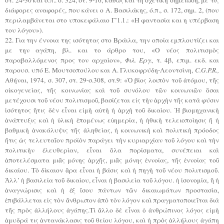
διάφορες αναφορές, που κάνει ο Α. Βασιλάκης, ό.π., σ. 172, σημ. 2, (που
περιλαμβάνεται στο υποκεφάλαιο Γ’1.1.: «Η φαντασία και η υπέρβαση
του λόγου»).
22. Για την έννοια της ισότητας στο Βράιλα, την οποία εμπλουτίζει και
με την αγάπη, βλ. και το άρθρο του, «Ο νέος πολιτισμὸς
παραβαλλόμενος προς τον αρχαίον»,
Φιλ. Έργ.,
τ. 4β, επιμ. εκδ. και
παρουσ. υπό Ε. Μουτσοπούλου και Α. Γλυκοφρύδη-Λεοντσίνη,
C.G.P.R.,
Αθήναι, 1974, σ. 307, στ. 29-σ.308, στ.9: «Ὁ βίος λοιπὸν τοῦ ἀτόμου, τῆς
οἰκογενείας, τῆς κοινωνίας καὶ τοῦ συνόλου τῶν κοινωνιῶν ὃσαι
μετέχουσι τοῦ νέου πολιτισμοῦ, βασίζεται εἰς τὴν ἀρχὴν τῆς κατὰ φύσιν
ἰσότητος ἥτις δὲν εἶναι εἰμὴ αὐτὴ ἡ ἀρχὴ τοῦ δικαίου. Ἡ βιομηχανικὴ
ἀνάπτυξις καὶ ἡ ὑλικὴ ἑπομένως εὐημερία, ἡ ἠθικὴ τελειοποίησις ἢ ἡ
βαθμικὴ ἀνακάλυψις τῆς ἀληθείας, ἡ κοινωνικὴ καὶ πολιτικὴ πρόοδος
ἥτις ὡς τελευταῖον προϊὸν παράγει τὴν κυριαρχίαν τοῦ λόγου καὶ τὴν
πολιτικὴν ἐλευθερίαν, εἶναι ὅλα πορίσματα, συνέπειαι καὶ
ἀποτελέσματα μιᾶς μόνης ἀρχῆς, μιᾶς μόνης ἐννοίας, τῆς ἐννοίας τοῦ
δικαίου. Τὸ δίκαιον ἄρα εἶναι ἡ βάσις καὶ ἡ πηγὴ τοῦ νέου πολιτισμοῦ.
Ἀλλ’ ἡ βασιλεία τοῦ δικαίου, εἶναι ἡ βασιλεία τοῦ λόγου. ἡ ἰσονομία, ἢ ἡ
ἀναγνώρισις καὶ ἡ ἐξ ἴσου πάντων τῶν δικαιωμάτων προστασία,
ἐπιβάλλεται εἰς τὸν ἄνθρωπον ἀπὸ τὸν λόγον καὶ πραγματοποιεῖται διὰ
τῆς πρὸς ἀλλήλους ἀγάπης.Τί ἄλλο δὲ εἶναι ὁ ἀνθρώπινος λόγος εἰμὴ
ἀμυδρά τις ἀντανάκλασις τοῦ θείου λόγου, καὶ ἡ πρὸς ἀλλήλους ἀγάπη