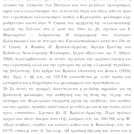
γλώσσα της λατρείας των Πατέρων και των μεγάλων υμνογράφων,
αφού και ο εκλεκτικισμός του εκτείνεται πέρα και πάνω από τα όρια
του ευρωπαϊκού εκλεκτικισμού, (καθώς ο Κερκυραίος φιλόσοφος είχε
μαθητεύσει κοντά στον V. Cousin, τον αρχηγέτη της εκλεκτικιστικής
σχολής της Γαλλίας στο α΄ μισό του 19ου αι.· βλ. σχετικά και Ε.
Μαργαρίτου – Ανδριανέση,
Η διαμόρφωση του νεώτερου
Εκλεκτικισμού και το πνεύμα του Εγκυκλοπαιδισμού κατά τον 19ο αι.
V. Cousin, A. Rosmini, Π. Βράιλας-Αρμένης
, Ίδρυμα Ερεύνης και
Εκδόσεων Νεοελληνικής Φιλοσοφίας, Σειρά «Έρευναι» αρ. 5, Αθήνα,
2004), περιλαμβάνοντας σε αυτόν όχι μόνον την αρχαιοελληνική και
την ευρωπαϊκή, αλλά και την εμπειρία της μέσης ελληνικής περιόδου,
της βυζαντινής. Στο άρθρο του Βράιλα «Ανατολή και Δύσις», (1854),
Φιλ. ΄Εργ.,
τ. 4β, ό.π., σσ. 325-336 κατατίθεται με ευθύ τρόπο και
καταφαίνεται η πληρότητα των φιλοσοφικών του προϋποθέσεων.
29. Σε αυτές τις γραμμές διατυπώνεται η μεγίστης σημασίας για τη
βραϊλιανή φιλοσοφία, την αισθητική και τη θέση της τέχνης στο
σύστημα του Κερκυραίου στοχαστή σχέση της αλήθειας, του αγαθού
και του ωραίου, τριάδας ισοδύναμων μεγεθών με κοινή την ουσία, αλλά
τρεις υποστάσεις. Σχετικά βλ. Π. Βράιλας-Αρμένης,
Περί πρώτων
αρχών και ιδεών δο
κίμιο (στο εξής
Δοκίμιο
), ό.π., σσ. 166-168, κεφ. ΙΕ΄
«Περί αληθούς, αγαθού και καλού», καθώς και Α. Βασιλάκης, ό.π., σσ.
63-75, υποκεφ. (του Α΄ 2ου κεφ.: «Η τριαδική δήλωση του όντος και η