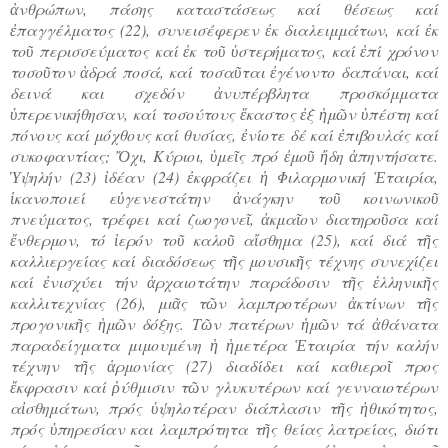
ἀνθρώπων, πάσης καταστάσεως καί θέσεως καί
ἐπαγγέλματος (22), συνεισέφερεν ἐκ διαλειμμάτων, καί ἐκ
τοῦ περισσεύματος καί ἐκ τοῦ ὑστερήματος, καί ἐπί χρόνον
τοσοῦτον ἁδρά ποσά, καί τοσαῦται ἐγένοντο δαπάναι, καί
δεινά και σχεδόν ἀνυπέρβλητα προσκόμματα
ὑπερενικήθησαν, καί τοσούτους ἕκαστος ἐξ ἡμῶν ὑπέστη καί
πόνους καί μόχθους καί θυσίας, ἐνίοτε δέ καί ἐπιβουλάς καί
συκοφαντίας; Ὄχι, Κύριοι, ὑμεῖς πρό ἐμοῦ ἤδη ἀπηντήσατε.
Ὑψηλήν (23) ἰδέαν (24) ἐκφράζει ἡ Φιλαρμονική Ἑταιρία,
ἱκανοποιεί εὐγενεστάτην ἀνάγκην τοῦ κοινωνικοῦ
πνεύματος, τρέφει καί ζωογονεῖ, ἀκμαῖον διατηροῦσα καί
ἔνθερμον, τό ἱερόν τοῦ καλοῦ αἴσθημα (25), καί διά τῆς
καλλιεργείας καί διαδόσεως τῆς μουσικῆς τέχνης συνεχίζει
καί ἐνισχύει τήν ἀρχαιοτάτην παράδοσιν τῆς ἑλληνικῆς
καλλιτεχνίας (26), μιᾶς τῶν λαμπροτέρων ἀκτίνων τῆς
προγονικῆς ἡμῶν δόξης. Τῶν πατέρων ἡμῶν τά ἀθάνατα
παραδείγματα μιμουμένη ἡ ἡμετέρα Ἑταιρία τήν καλήν
τέχνην τῆς ἁρμονίας (27) διαδίδει καί καθιεροῖ προς
ἔκφρασιν καί ῥύθμισιν τῶν γλυκυτέρων καί γενναιοτέρων
αἰσθημάτων, πρός ὑψηλοτέραν διάπλασιν τῆς ἠθικότητος,
πρός ὑπηρεσίαν και λαμπρότητα τῆς θείας λατρείας, διότι