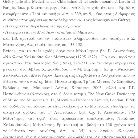
Grétry fallo alla Medesima dal Chiarissimo di lei socio onorario J. Lardin di
Parigi». Ίσως μάλιστα να μην είναι εντελώς τυχαίο ότι και ο Βράιλας
αναφέρει στο «Περί μουσικής»,
ό.π.,
σ. 339, στ. 9, μέσα στους διάφορους
συνθέτες που φέρνει ως παραδείγματα και τους Monsigny και Grétry),
-
Πραγματεία περί θεωρίας της αρμονίας,
-
Πραγματεία της Μουσικής («Trattato di Musica»),
κ.α. Πβ. σχετικά και τις πολύτιμες πληροφορίες που παρέχει ο Σ.
Μοτσενίγος,
ό.π.,
ιδιαίτερα στις σσ. 133-138.
Επίσης, για το πολυσχιδές έργο του Μάντζαρου βλ. Γ. Λεωτσάκος,
«Νικόλαος Χαλικιόπουλος Μάντζαρος (1795-1872) – Για ένα μικρό του
εγκόλπιο»,
Μουσικολογία,
5-6 (1987), 228-271, και τις συγκεντρωμένες
μελέτες στο βιβλίο: Χ. Ξανθουδάκης – Μ. Καρδάμης (επιμ.),
Νικόλαος
Χαλικιόπουλος Μάντζαρος. Ερευνητική συμβολή στα 130 χρόνια από το
θάνατο του συνθέτη,
Ιόνιο Πανεπιστήμιο, Τμήμα Μουσικών Σπουδών,
Εκδόσεις του Μουσικού Λόγου, Κέρκυρα, 2003, αλλά και Γ.Γ.
Παπαϊωάννου (Νανάκος)
, στο S. Sadie (επιμ.), The New Grove Dictionary
of Music and Musicians, τ. 11, Macmillan Publishers Limited, London, 1980,
σσ. 635-636, του οποίου οι επιφυλάξεις για το Μάντζαρο επέσυραν τα
αρνητικά σχόλια του Γ. Λεωτσάκου (πβ. λ.χ. Γ. Λεωτσάκος, «''Ο
Μάντζαρος και εγώ'': ένας προσωπικός απολογισμός», Νικόλαος
Χαλικιόπουλος Μάντζαρος. Ερευνητική συμβολή στα 130 χρόνια από
το θάνατο του συνθέτη, ό.π., σ. 35), των οποίων άλλωστε,
δικαιολογημένα ή αδικαιολόγητα, δεν φείδεται. Ας επαναληφθεί εδώ