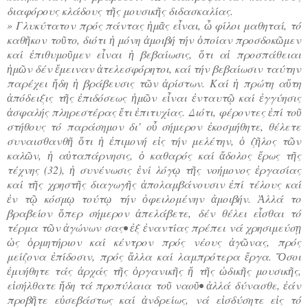
διαφόρους κλάδους τῆς μουσικῆς διδασκαλίας.
» Γλυκύτατον πρός πάντας ἡμᾶς εἶναι, ὦ φίλοι μαθηταί, τό
καθῆκον τοῦτο, διότι ἡ μόνη ἀμοιβή τήν ὁποίαν προσδοκῶμεν
καί ἐπιθυμοῦμεν εἶναι ἡ βεβαίωσις, ὅτι αἱ προσπάθειαι
ἡμῶν δέν ἔμειναν ἀτελεσφόρητοι, καί τήν βεβαίωσιν ταύτην
παρέχει ἤδη ἡ βράβευσις τῶν ἀρίστων. Καί ἡ πρώτη αὕτη
ἀπόδειξις τῆς ἐπιδόσεως ἡμῶν εἶναι ἐνταυτῷ καί ἐγγύησις
ἀσφαλής πληρεστέρας ἔτι ἐπιτυχίας. Διότι, φέροντες ἐπί τοῦ
στήθους τό παράσημον δι’ οὗ σήμερον ἐκοσμήθητε, θέλετε
συναισθανθῆ ὅτι ἡ ἐπιμονή εἰς τήν μελέτην, ὁ ζῆλος τῶν
καλῶν, ἡ αὐταπάρνησις, ὁ καθαρός καί ἄδολος ἔρως τῆς
τέχνης (32), ἡ συνένωσις ἑνί λόγῳ τῆς νοήμονος ἐργασίας
καί τῆς χρηστῆς διαγωγῆς ἀπολαμβάνουσιν ἐπί τέλους καί
ἐν τῷ κόσμῳ τούτῳ τήν ὀφειλομένην ἀμοιβήν. Ἀλλά το
βραβείον ὅπερ σήμερον ἀπελάβετε, δέν θέλει εἷσθαι τό
τέρμα τῶν ἀγώνων σας• ἐξ ἐναντίας πρέπει νά χρησιμεύσῃ
ὡς ὁρμητήριον καί κέντρον πρός νέους ἀγῶνας, πρός
μείζονα ἐπίδοσιν, πρός ἄλλα καί λαμπρότερα ἔργα. Ὅσοι
ἐμυήθητε τάς ἀρχάς τῆς ὀργανικῆς ἤ τῆς ὠδικῆς μουσικῆς,
εἰσήλθατε ἤδη τά προπύλαια τοῦ ναοῦ• ἀλλά δύνασθε, ἐάν
προβῆτε εὐσεβάστως καί ἀνδρείως, νά εἰσδύσητε εἰς τό