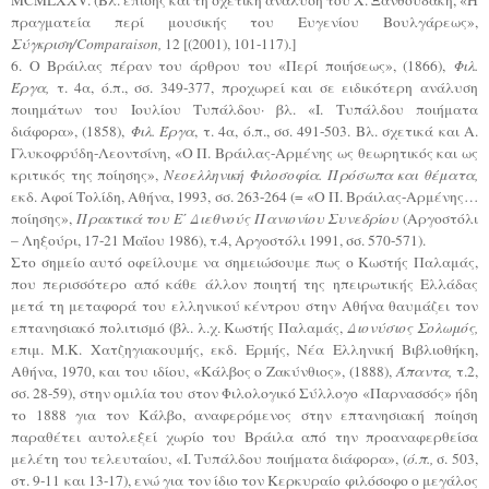
πραγματεία περί μουσικής του Ευγενίου Βουλγάρεως»,
Σύγκριση/Comparaison,
12 [(2001), 101-117).]
6. O Βράιλας πέραν του άρθρου του «Περί ποιήσεως», (1866),
Φιλ.
Έργα,
τ. 4α, ό.π., σσ. 349-377, προχωρεί και σε ειδικότερη ανάλυση
ποιημάτων του Ιουλίου Τυπάλδου· βλ. «Ι. Τυπάλδου ποιήματα
διάφορα», (1858),
Φιλ. Έργα
, τ. 4α, ό.π., σσ. 491-503. Βλ. σχετικά και Α.
Γλυκοφρύδη-Λεοντσίνη, «Ο Π. Βράιλας-Αρμένης ως θεωρητικός και ως
κριτικός της ποίησης»,
Νεοελληνική Φιλοσοφία. Πρόσωπα και θέματα,
εκδ. Αφοί Τολίδη, Αθήνα, 1993, σσ. 263-264 (= «Ο Π. Βράιλας-Αρμένης…
ποίησης»,
Πρακτικά του Ε΄ Διεθνούς Πανιονίου Συνεδρίου
(Αργοστόλι
– Ληξούρι, 17-21 Μαΐου 1986), τ.4, Αργοστόλι 1991, σσ. 570-571).
Στο σημείο αυτό οφείλουμε να σημειώσουμε πως ο Κωστής Παλαμάς,
που περισσότερο από κάθε άλλον ποιητή της ηπειρωτικής Ελλάδας
μετά τη μεταφορά του ελληνικού κέντρου στην Αθήνα θαυμάζει τον
επτανησιακό πολιτισμό (βλ. λ.χ. Κωστής Παλαμάς,
Διονύσιος Σολωμός,
επιμ. Μ.Κ. Χατζηγιακουμής, εκδ. Ερμής, Νέα Ελληνική Βιβλιοθήκη,
Αθήνα, 1970, και του ιδίου, «Κάλβος ο Ζακύνθιος», (1888),
Άπαντα,
τ.2,
σσ. 28-59), στην ομιλία του στον Φιλολογικό Σύλλογο «Παρνασσός» ήδη
το 1888 για τον Κάλβο, αναφερόμενος στην επτανησιακή ποίηση
παραθέτει αυτολεξεί χωρίο του Βράιλα από την προαναφερθείσα
μελέτη του τελευταίου, «Ι. Τυπάλδου ποιήματα διάφορα», (
ό.π.,
σ. 503,
στ. 9-11 και 13-17), ενώ για τον ίδιο τον Κερκυραίο φιλόσοφο ο μεγάλος