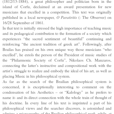
(1812/13-1884), a great philosopher and politician born in the
island of Corfu, declaimed at an award presentation for new
musicians that excelled in a competition. This text was originally
published in a local newspaper,
O Paratiritis
(: The Observer) on
16/28 September of 1861.
In that text is initially stressed the high importance of teaching music
and its pedagogical contribution to the formation of a society which
experiences “the sacred sentiment of beautiful” continuing and
reinforcing “the ancient tradition of greek art”. Followingly, after
Brailas has praised on his own unique way those musicians “who
excelled”, he extols the person of the President of music studies of
the “Philarmonic Society of Corfu”, Nikolaos Ch. Manzaros,
connecting the latter’s instructive and compositional work with the
artist’s struggle to realize and embody the ideal of his art, as well as
placing Music in his philosophical system.
As far as the search of the Brailian philosophical system is
concerned, it is exceptionally interesting to comment on the
condensation of his Aesthetics – or “Kalology” as he prefers to
name it- and its direct connection with the whοle train of thought of
his doctrine. In every line of his text is imprinted a part of his
philosophical views and the searcher discovers, is astonished and
admires a micrography of the Brailian philosophical work, while, at