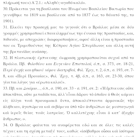
πλήρωσή του») Α΄2.1.: «Αληθές-αγαθό-καλό».
30. Πρόκειται για τη βασίλισσα του Ηνωμένου Βασιλείου Βικτωρία που
γεννήθηκε το 1819 και βασίλευσε από το 1837 έως το θάνατό της, το
1901).
31. Ελκύει την προσοχή μας το γεγονός ότι ο Βράιλας μέσα σε δύο
γραμμές χρησιμοποιεί επανειλημμένως την έννοια της προστασίας, και,
πιθανόν, με αποχρώσες διαφοροποιήσεις, αφού άλλη είναι η προστασία
του εκ Τριμυθούντος της Κύπρου Αγίου Σπυρίδωνος και άλλη αυτή
της βρετανίδος ανάσσης.
32. Η πλατωνικής έμπνευσης έκφραση χρησιμοποιείται συχνά από το
Βράιλα. Πβ.
Φιλοθέου και Ευγενίου Επιστολαί, ό.π.
, σ. 373, στ. 18-21,
Περί ψυχής και ηθικού νόμου διατριβαί, Φιλ. ΄Εργ.,
τ. 2, ό.π., σ. 193, στ. 7-
8, και «Περί Προνοίας»,
Φιλ. ΄Εργ.,
τ. 4β, ό.π., σ. 163, στ. 23-30, όπου
γίνεται λόγος για «έρωτα καλού».
33. Πβ. και
Δοκίμιο…,
ό.π., σ. 190, στ. 33 - σ. 191, στ. 2: «Ἡ ἔμπνευσις οὔτε
ἀποκτᾶται, οὔτε μεταδίδεται, ἀλλ’εἶναι δῶρον τὸ ὁποῖον ὁ Θεὸς κάμνει
εἰς ὀλίγα τινὰ προνομιακὰ ὄντα, ἀποκαλύπτοντα ἁρμονικῶς τὴν
ἀλήθειαν, ἀγαπώμενα καὶ σεβόμενα ὑπὸ τῶν ἀνθρώπων ὡς μυσταγωγοὶ
καὶ ἱερεῖς θείας τινὸς λατρείας. Ὁ καλλιτέχνης εἶναι ὁ κατ’ ἐξοχὴν
ἄνθρωπος.·».
34. Ο Βράιλας φαίνεται να αναφέρεται εδώ και σε όλες τις καλές
τέχνες και τη σχέση μεταξύ τους, καθώς «ἰσόβαθμοι οὖσαι καὶ ἰσότιμοι
καὶ ἰσοδίκαιοι, ὁμοιάζουσι τὰ ποικιλόχροα φύλλα ἑνὸς καὶ τοῦ αὐτοῦ