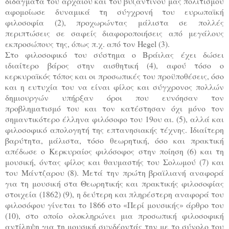
διδάγματα του αρχαίου και του βυζαντινού μας πολιτισμού
αφομοίωσε δυναμικά τη σύγχρονή του ευρωπαϊκή
φιλοσοφία (2), προχωρώντας μάλιστα σε πολλές
περιπτώσεις σε σαφείς διαφοροποιήσεις από μεγάλους
εκπροσώπους της, όπως π.χ. από τον Hegel (3).
Στο φιλοσοφικό του σύστημα ο Βράιλας έχει δώσει
ιδιαίτερο βάρος στην αισθητική (4), αφού τόσο ο
κερκυραϊκός τόπος και οι προσωπικές του προϋποθέσεις, όσο
και η ευτυχία του να είναι φίλος και σύγχρονος πολλών
δημιουργών υπήρξαν όροι που ευνόησαν τον
προβληματισμό του και τον κατέστησαν όχι μόνο τον
σημαντικότερο έλληνα φιλόσοφο του 19ου αι. (5), αλλά και
φιλοσοφικό απολογητή της επτανησιακής τέχνης. Ιδιαίτερη
βαρύτητα, μάλιστα, τόσο θεωρητική, όσο και πρακτική
απέδωσε ο Κερκυραίος φιλόσοφος στην ποίηση (6) και τη
μουσική, όντας φίλος και θαυμαστής του Σολωμού (7) και
του Μάντζαρου (8). Μετά την πρώτη βραϊλιανή αναφορά
για τη μουσική στα Θεωρητικής και πρακτικής φιλοσοφίας
στοιχεία (1862) (9), η δεύτερη και πληρέστερη αναφορά του
φιλοσόφου γίνεται το 1866 στο «Περί μουσικής» άρθρο του
(10), στο οποίο ολοκληρώνει μια προσωπική φιλοσοφική
αντίληψη για τη μουσική συνδέοντάς την με το σύνολο του