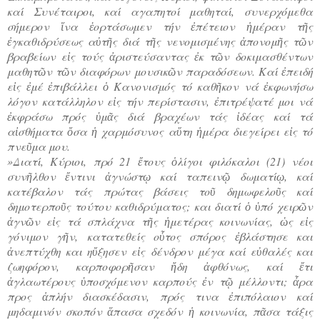
καί Συνέταιροι, καί αγαπητοί μαθηταί, συνερχόμεθα
σήμερον ἵνα ἑορτάσωμεν τήν ἐπέτειον ἡμέραν τῆς
ἐγκαθιδρύσεως αὐτῆς διά τῆς νενομισμένης ἀπονομῆς τῶν
βραβείων εἰς τούς ἀριστεύσαντας ἐκ τῶν δοκιμασθέντων
μαθητῶν τῶν διαφόρων μουσικῶν παραδόσεων. Καί ἐπειδή
εἰς ἐμέ ἐπιβάλλει ὁ Κανονισμός τό καθῆκον νά ἐκφωνήσω
λόγον κατάλληλον εἰς τήν περίστασιν, ἐπιτρέψατέ μοι νά
ἐκφράσω πρός ὑμᾶς διά βραχέων τάς ἰδέας καί τά
αἰσθήματα ὄσα ἡ χαρμόσυνος αὕτη ἡμέρα διεγείρει εἰς τό
πνεῦμα μου.
»Διατί, Κύριοι, πρό 21 ἔτους ὁλίγοι φιλόκαλοι (21) νέοι
συνῆλθον ἔντινι ἀγνώστῳ καί ταπεινῷ δωματίῳ, καί
κατέβαλον τάς πρώτας βάσεις τοῦ δημωφελοῦς καί
δημοτερποῦς τούτου καθιδρύματος; και διατί ὁ ὑπό χειρῶν
ἁγνῶν εἰς τά σπλάχνα τῆς ἡμετέρας κοινωνίας, ὡς εἰς
γόνιμον γῆν, κατατεθείς οὗτος σπόρος ἐβλάστησε και
ἀνεπτύχθη και ηὔξησεν εἰς δένδρον μέγα καί εὐθαλές και
ζωηφόρον, καρποφορῆσαν ἤδη ἀφθόνως, καί ἔτι
ἀγλαωτέρους ὑποσχόμενον καρπούς ἐν τῷ μέλλοντι; ἆρα
προς ἁπλήν διασκέδασιν, πρός τινα ἐπιπόλαιον καί
μηδαμινόν σκοπόν ἅπασα σχεδόν ἡ κοινωνία, πᾶσα τάξις