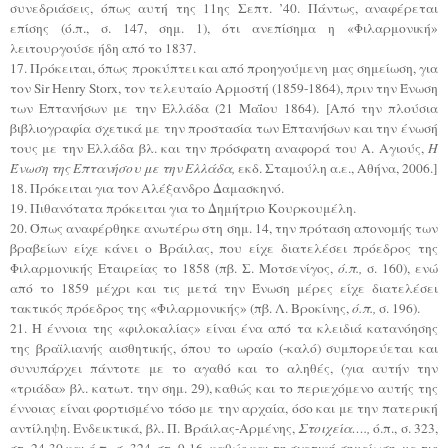
συνεδριάσεις, όπως αυτή της 11ης Σεπτ. ’40. Πάντως, αναφέρεται
επίσης (ό.π., σ. 147, σημ. 1), ότι ανεπίσημα η «Φιλαρμονική»
λειτουργούσε ήδη από το 1837.
17. Πρόκειται, όπως προκύπτει και από προηγούμενη μας σημείωση, για
τον Sir Henry Storx, τον τελευταίο Αρμοστή (1859-1864), πριν την Ένωση
των Επτανήσων με την Ελλάδα (21 Μαΐου 1864). [Από την πλούσια
βιβλιογραφία σχετικά με την προστασία των Επτανήσων και την ένωσή
τους με την Ελλάδα βλ. και την πρόσφατη αναφορά του Α. Αγιούς,
Η
Ένωση της Επτανήσου με την Ελλάδα,
εκδ. Σταμούλη α.ε., Αθήνα, 2006.]
18. Πρόκειται για τον Αλέξανδρο Δαμασκηνό.
19. Πιθανότατα πρόκειται για το Δημήτριο Κουρκουμέλη.
20. Όπως αναφέρθηκε ανωτέρω στη σημ. 14, την πρόταση απονομής των
βραβείων είχε κάνει ο Βράιλας, που είχε διατελέσει πρόεδρος της
Φιλαρμονικής Εταιρείας το 1858 (πβ. Σ. Μοτσενίγος,
ό.π.,
σ. 160), ενώ
από το 1859 μέχρι και τις μετά την Ένωση μέρες είχε διατελέσει
τακτικός πρόεδρος της «Φιλαρμονικής» (πβ. Λ. Βροκίνης,
ό.π.,
σ. 196).
21. Η έννοια της «φιλοκαλίας» είναι ένα από τα κλειδιά κατανόησης
της βραϊλιανής αισθητικής, όπου το ωραίο (-καλό) συμπορεύεται και
συνυπάρχει πάντοτε με το αγαθό και το αληθές, (για αυτήν την
«τριάδα» βλ. κατωτ. την σημ. 29), καθώς και το περιεχόμενο αυτής της
έννοιας είναι φορτισμένο τόσο με την αρχαία, όσο και με την πατερική
αντίληψη. Ενδεικτικά, βλ. Π. Βράιλας-Αρμένης,
Στοιχεία….,
ό.π., σ. 323,
στ. 24-30 και ό.π.. σ. 324, στ. 9-16, καθώς και τη σχετική σημείωση, με τις