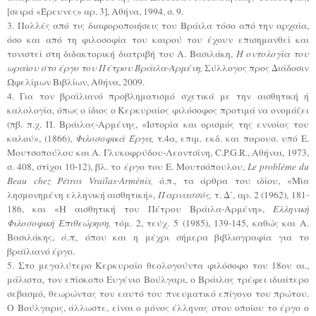
[σειρά «Έρευνες» αρ. 3], Αθήνα, 1994, σ. 9.
3. Πολλές από τις διαφοροποιήσεις του Βράιλα τόσο από την αρχαία,
όσο και από τη φιλοσοφία του καιρού του έχουν επισημανθεί και
τονιστεί στη διδακτορική διατριβή του Α. Βασιλάκη,
Η οντολογία του
ωραίου στο έργο του Πέτρου Βράιλα-Αρμένη,
Σύλλογος προς Διάδοσιν
Ωφελίμων Βιβλίων, Αθήνα, 2009.
4. Για τον βραϊλιανό προβληματισμό σχετικά με την αισθητική ή
καλολογία, όπως ο ίδιος ο Κερκυραίος φιλόσοφος προτιμά να ονομάζει
(πβ. π.χ. Π. Βράιλας-Αρμένης, «Ιστορία και ορισμός της εννοίας του
καλού», (1866),
Φιλοσοφικά Έργα,
τ.4α, επιμ. εκδ. και παρουσ. υπό Ε.
Μουτσοπούλου και Α. Γλυκοφρύδου-Λεοντσίνη, C.P.G.R., Αθήναι, 1973,
σ. 408, στίχοι 10-12), βλ. το έργο του Ε. Μουτσόπουλου,
Le problème du
Beau chez Pétros Vraïlas-Arménis,
ό.π., τα άρθρα του ιδίου, «Μία
λησμονημένη ελληνική αισθητική»,
Παρνασσός,
τ. Δ΄, αρ. 2 (1962), 181-
186, και «Η αισθητική του Πέτρου Βράιλα-Αρμένη»,
Ελληνική
Φιλοσοφική Επιθεώρηση,
τόμ. 2, τεύχ. 5 (1985), 139-145, καθώς και Α.
Βασιλάκης,
ό.π.,
όπου και η μέχρι σήμερα βιβλιογραφία για το
βραϊλιανό έργο.
5. Στο μεγαλύτερο Κερκυραίο θεολογούντα φιλόσοφο του 18ου αι.,
μάλιστα, τον επίσκοπο Ευγένιο Βούλγαρι, ο Βράιλας τρέφει ιδιαίτερο
σεβασμό, θεωρώντας τον εαυτό του πνευματικό επίγονο του πρώτου.
Ο Βούλγαρις, άλλωστε, είναι ο μόνος έλληνας στου οποίου το έργο ο