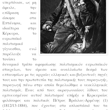
υπερτόνισε, ως μη
όφειλε, την
επίδραση που
άσκησε στα
Επτάνησα, και
ιδιαίτερα στην
Κέρκυρα, το
ευρωπαϊκό
πολιτισμικό
γίγνεσθαι, ενώ
παρέλειψε να
τονίσει το
δυναμικό τρόπο αφομοίωσης πολιτισμικών ευρωπαϊκών
στοιχείων, τον άμεσο και αναλλοίωτο δεσμό των
επτανησίων με τις αρχαίες ελληνικές και βυζαντινές πηγές
τους και την πρωτοτυπία της πολιτισμικής τους παραγωγής,
παραγωγή πάνω στην οποία θεμελιώθηκε ο νεοελληνικός
πολιτισμός. Ένας από τους ακρογωνιαίους λίθους του
εμπνευσμένου αυτού πολιτισμού υπήρξε ο Κερκυραίος
φιλόσοφος και πολιτικός Πέτρος Βράιλας-Αρμένης (1)
(1812/13-1884), που έχοντας στο οπλοστάσιό του τα