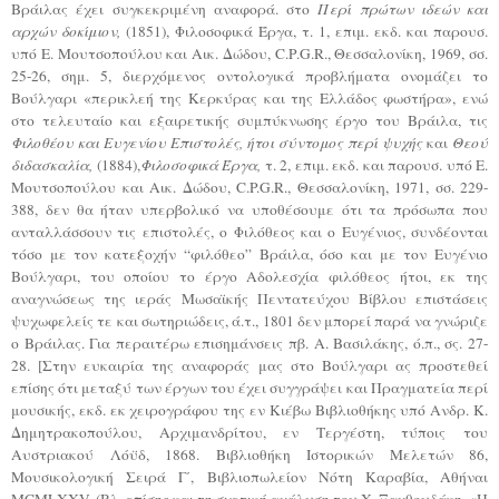
Βράιλας έχει συγκεκριμένη αναφορά. στο
Περί πρώτων ιδεών και
αρχών δοκίμιον,
(1851), Φιλοσοφικά Έργα, τ. 1, επιμ. εκδ. και παρουσ.
υπό Ε. Μουτσοπούλου και Αικ. Δώδου, C.Ρ.G.R., Θεσσαλονίκη, 1969, σσ.
25-26, σημ. 5, διερχόμενος οντολογικά προβλήματα ονομάζει το
Βούλγαρι «περικλεή της Κερκύρας και της Ελλάδος φωστήρα», ενώ
στο τελευταίο και εξαιρετικής συμπύκνωσης έργο του Βράιλα, τις
Φιλοθέου και Ευγενίου Επιστολές,
ήτοι σύντομος περί ψυχής
και
Θεού
διδασκαλία,
(1884),
Φιλοσοφικά Έργα,
τ. 2, επιμ. εκδ. και παρουσ. υπό Ε.
Μουτσοπούλου και Αικ. Δώδου, C.P.G.R., Θεσσαλονίκη, 1971, σσ. 229-
388, δεν θα ήταν υπερβολικό να υποθέσουμε ότι τα πρόσωπα που
ανταλλάσσουν τις επιστολές, ο Φιλόθεος και ο Ευγένιος, συνδέονται
τόσο με τον κατεξοχήν “φιλόθεο” Βράιλα, όσο και με τον Ευγένιο
Βούλγαρι, του οποίου το έργο Αδολεσχία φιλόθεος ήτοι, εκ της
αναγνώσεως της ιεράς Μωσαϊκής Πεντατεύχου Βίβλου επιστάσεις
ψυχωφελείς τε και σωτηριώδεις, ά.τ., 1801 δεν μπορεί παρά να γνώριζε
ο Βράιλας. Για περαιτέρω επισημάνσεις πβ. Α. Βασιλάκης, ό.π., σς. 27-
28. [Στην ευκαιρία της αναφοράς μας στο Βούλγαρι ας προστεθεί
επίσης ότι μεταξύ των έργων του έχει συγγράψει και Πραγματεία περί
μουσικής, εκδ. εκ χειρογράφου της εν Κιέβω Βιβλιοθήκης υπό Ανδρ. Κ.
Δημητρακοπούλου, Αρχιμανδρίτου, εν Τεργέστη, τύποις του
Αυστριακού Λόϋδ, 1868. Βιβλιοθήκη Ιστορικών Μελετών 86,
Μουσικολογική Σειρά Γ΄, Βιβλιοπωλείον Νότη Καραβία, Αθήναι
MCMLXXV. (Βλ. επίσης και τη σχετική ανάλυση του Χ. Ξανθουδάκη, «Η