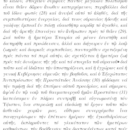
τό καλόν, στοιχεῖον συμφυές παντός μεγάλου πολιτισμοῦ
εἶναι θεῖον δῶρον ἄνωθεν κατερχόμενον, περιβάλλει διά
τοῦ ἰδίου φωτός (28) καί ἀνυψοῖ αὐτό τό ἀληθές, διά τῆς
συμπαθεστέρας ἐνεργείας, διά τινος οὐρανίας ἡδονῆς καί
γαλήνης ἐμποιεῖ ἐν πάσῃ εὐαισθήτῳ καρδίᾳ τό ἀγαθόν, καί
διά τῆς ἀρετῆς ἐπανάγει τόν ἄνθρωπον πρός τό θεῖον (29).
Διά τοῦτο ἡ ἡμετέρα Ἑταιρία οὐ μόνον ἐσυστήθη καί
διετηρήθη καί προώδευσεν, ἀλλά και διήγειρεν ἐν τῷ λαῷ
ζωηράς καί διαρκεῖς συμπαθείας, πανταχόθεν σχετιζομένη
πρός πάντα τά περί αὐτήν, ὡς σχετίζεται ἡ ἡμετέρα ζωή
πρός τάς δυνάμεις τῆς γῆς καί τά στοιχεῖα τοῦ οὐρανοῦ• διά
τοῦτο καί οἱ ἰδιῶται τήν ὑποστηρίζουσι, καί ἡ ἐγχώριος καί ἡ
γενική Κυβέρνησις εὐμενῶς τήν βοηθοῦσι, καί ὁ Ἐξοχώτατος
Ἀντιπρόσωπος τῆς Προστάτιδος Ἀνάσσης (30) ηὐδόκησε νά
τήν τιμήσῃ διά τῆς ἐπιτίμου αὐτοῦ προεδρίας, καί σήμερον,
ἀφ’οὗ ἐν τῷ ναῷ τοῦ θαυματουργοῦ ἡμῶν Προστάτου (31)
ἱκετεύσαμεν ἐν πλήρει συντριβῇ καί εὐγνωμοσύνῃ τόν
Ὑψιστον, ἵνα στερεώσῃ καί εὐοδώσῃ τό ἔργον τοῦτο τῶν
ἀσθενῶν χειρῶν μας, εὔθυμοι συνερχόμεθα ἵνα
πανηγυρίσωμεν τήν ἐπέτειον ἡμέραν τῆς ἐγκαθιδρύσεως
αὐτῆς, ἐκπληροῦντες τό γλυκύτατον τῶν ἡμετέρων
καθηκόντων, τήν βράβευσιν τῶν διαπρεψάντων κατά τούς