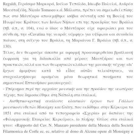
Regaldi, Γεράσιμο Μαρκορά, Ιούλιο Τυπάλδο, Ιάκωβο Πολυλά, Ανδρέα
Μουστοξύδη, Nicolo Tomaseo κ.ά. Μάλιστα, πρέπει να σημειωθεί επίσης
πως στο Μάντζαρο απονεμήθηκε ισόβια σύνταξη από τη Βουλή του
Ηνωμένου Κράτους των Ιονίων Νήσων επι της προεδρίας του Βράιλα
(πβ. ό.π., σ. 104), ενώ ο ίδιος ο Μάντζαρος είχε αφιερώσει μια του
σύνθεση, την «Cavatina της νεαράς νύμφης» για υψίφωνο και συνοδεία
πιάνου, στη σύζυγο του Βράιλα, τη Μαριάννα Γ. Βράιλα (πβ. ό.π., σ.
130).
Τέλος, δεν θεωρούμε άσκοπο με αφορμή προαναφερθείσα βραϊλιανή
έκφραση για τη διδασκαλία από μέρους Μαντζάρου και των
πρακτικών, αλλά και των θεωρητικών κλάδων της μουσικής τέχνης «δι’
ἔργων ἀμιμήτου κατὰ τὸ εἶδος αὐτῶν τελειότητος», να
σταχυολογήσουμε ορισμένα μόνο θεωρητικά πονήματα του
σημαντικού Επτανήσιου μουσουργού:
-
Υπόμνημα περί της αρχαίας μουσικής και της προόδου της νεωτέρας
τέχνης,
που δημοσιεύθηκε στη Νάπολη στα ιταλικά,
-
Αισθητικο-κριτική ανάλυσις κλασικών έργων των Γάλλων
μουσικοσυνθετών Monsigny και Grétry,
που εκδόθηκε στην Κέρκυρα το
1851 στα ιταλικά από το τυπογραφείο «Σχερία» με δαπάνες της
«Φιλαρμονικής Εταιρείας Κερκύρας». (ο πλήρης τίτλος στα ιταλικά
ηταν: «Rapporto del Cav. N. Manzaro presidente della Musica della Società
Filarmonica de Corfu ec. ec. relativo al dono di Alcune opere di Monsigny e