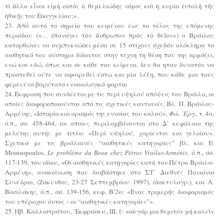
τί ἄλλο εἶναι εἰμὴ αὐτὸς ὁ θεμελιώδης νόμος καὶ ἡ κυρία ἐντολὴ τῆς
ἠθικῆς του Εὐαγγελίου;».
23. Από αυτό το σημείο του κειμένου έως το τέλος της επόμενης
περιόδου («… ἐπανάγει τὸν ἄνθρωπον πρὸς τὸ θεῖον») ο Βράιλας
κατορθώνει να συμπυκνώσει μέσα σε 15 στίχους σχεδόν ολόκληρο το
αισθητικό του σύστημα δίδοντας στην τέχνη τη θέση που της αρμόζει,
ενώ και εδώ, όπως και σε κάθε του κείμενο, δεν θα ηταν δυνατόν να
προστεθεί ούτε να αφαιρεθεί έστω και μία λέξη, που κάθε μια τους
φέρει ένα βαρύτατο εννοιολογικό φορτίο.
24. Έκφραση που συνδέεται με τις περί υψηλού απόψεις του Βράιλα, οι
οποίες διαφοροποιούνται από τις σχετικές καντιανές. Βλ. Π. Βράιλας-
Αρμένης, «Ιστορία και ορισμός της εννοίας του καλού»,
Φιλ. ΄Εργ.,
τ. 4α,
ό.π., σσ. 458-464, (οι οποίες περιλαμβάνονται στο Δ΄ κεφάλαιο της
μελέτης αυτής με τίτλο: «Περί υψηλού, χαρίεντος και γελοίου».
Σχετικά με τις βραϊλιανές “αισθητικές κατηγορίες” βλ. και Ε.
Μoutsopoulos,
Le problème du Beau chez Pétros Vraïlas-Arménis,
ό.π., σσ.
117-139, του ιδίου, «Οι αισθητικές κατηγορίες κατά τον Πέτρο Βράιλα-
Αρμένη», ανακοίνωση που διαβάστηκε στο ΣΤ΄ Διεθνές Πανιόνιο
Συνέδριο, (Ζάκυνθος, 23-27 Σεπτεμβρίου 1997), (δακτυλογρ.), και Α.
Βασιλάκης, ό.π., σσ. 139-156, κεφ. Β’2ο: «Ένας τριμερής διαφορισμός
του υπέροχου όντος – οι “αισθητικές κατηγορίες”».
25. Πβ. Καλλιστράτου, ᾿Εκφράσεις, ΙΙΙ, 1: «οὐ γάρ μοι θεμιτόν μή καλεῑν