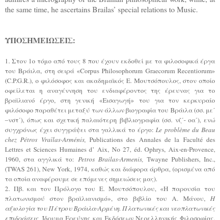
the same time, he ascertains Brailas’ special relations to Music.
ΥΠΟΣΗΜΕΙΩΣΕΙΣ:
1. Στον 1ο τόμο από τους 8 που έχουν εκδοθεί με τα φιλοσοφικά έργα
του Βράιλα, στη σειρά «Corpus Philosophorum Graecorum Recentiorum»
(C.P.G.R.), ο φιλόσοφος και ακαδημαϊκός Ε. Μουτσόπουλος, στον οποίο
οφείλεται η αναγέννηση του ενδιαφέροντος της έρευνας για το
βραϊλιανό έργο, στη γενική «Εισαγωγή» του για τον κερκυραίο
φιλόσοφο παραθέτει μεταξύ των άλλων βιογραφία του Βράιλα (σσ. με΄
–νστ΄), όπως και σχετική παλαιότερη βιβλιογραφία (σσ. νζ΄- οα΄), ενώ
συγχρόνως έχει συγγράψει στα γαλλικά το έργο:
Le problème du Beau
chez Pétros Vraïlas-Arménis,
Publications des Annales de la Faculté des
Lettres et Sciences Humaines d’ Aix, No 27, éd. Ophrys, Aix-en-Provence,
1960, στα αγγλικά το:
Petros Brailas-Armenis,
Twayne Publishers, Inc.,
(TWAS 261), New York, 1974, καθώς και διάφορα άρθρα, (ορισμένα από
τα οποία αναφέρουμε σε επόμενες σημειώσεις μας).
2. Πβ. και τον Πρόλογο του Ε. Μουτσόπουλου, «Η παρουσία του
πλατωνισμού στον βραϊλιανισμό», στο βιβλίο του Α. Μάνου,
Η
αξιολογία του Πέτρου Βράιλα-Αρμένη. Πλατωνικές και νεοπλατωνικές
επιδράσεις,
Ίδρυμα Ερεύνης και Εκδόσεων Νεοελληνικής Φιλοσοφίας,