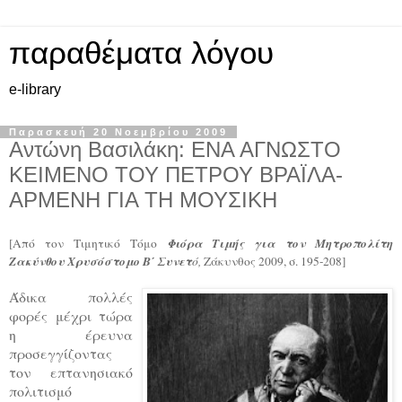
παραθέματα λόγου
e-library
Παρασκευή 20 Νοεμβρίου 2009
Αντώνη Βασιλάκη: ΕΝΑ ΑΓΝΩΣΤΟ
ΚΕΙΜΕΝΟ ΤΟΥ ΠΕΤΡΟΥ ΒΡΑΪΛΑ-
ΑΡΜΕΝΗ ΓΙΑ ΤΗ ΜΟΥΣΙΚΗ
Φιόρα Τιμής για τον Μητροπολίτη
[Από τον Τιμητικό Τόμο
Ζακύνθου Χρυσόστομο Β΄ Συνετ
ό,
Ζάκυνθος 2009, σ. 195-208]
Άδικα πολλές
φορές μέχρι τώρα
η έρευνα
προσεγγίζοντας
τον επτανησιακό
πολιτισμό