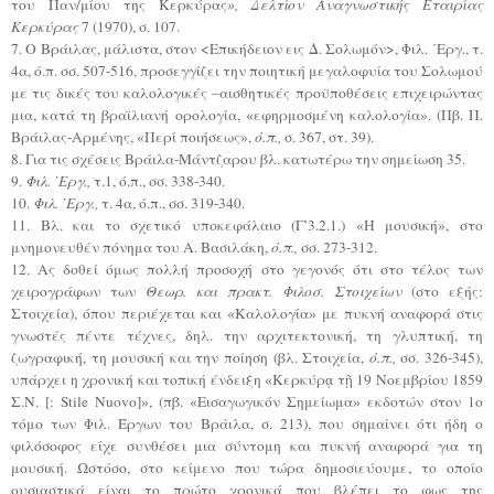
του Παν/μίου της Κερκύρας
», Δελτίον Αναγνωστικής Εταιρίας
Κερκύρας
7 (1970), σ. 107.
7. Ο Βράιλας, μάλιστα, στον <Επικήδειον εις Δ. Σολωμόν>, Φιλ. ΄Εργ., τ.
4α, ό.π. σσ. 507-516, προσεγγίζει την ποιητική μεγαλοφυία του Σολωμού
με τις δικές του καλολογικές –αισθητικές προϋποθέσεις επιχειρώντας
μια, κατά τη βραϊλιανή ορολογία, «εφηρμοσμένη καλολογία». (Πβ. Π.
Βράιλας-Αρμένης, «Περί ποιήσεως»,
ό.π.,
σ. 367, στ. 39).
8. Για τις σχέσεις Βράιλα-Μάντζαρου βλ. κατωτέρω την σημείωση 35.
9.
Φιλ. ΄Εργ.,
τ.1, ό.π., σσ. 338-340.
10.
Φιλ. ΄Εργ.,
τ. 4α, ό.π., σσ. 319-340.
11. Βλ. και το σχετικό υποκεφάλαιο (Γ’3.2.1.) «Η μουσική», στο
μνημονευθέν πόνημα του Α. Βασιλάκη,
ό.π.,
σσ. 273-312.
12. Ας δοθεί όμως πολλή προσοχή στο γεγονός ότι στο τέλος των
χειρογράφων των
Θεωρ. και πρακτ. Φιλοσ. Στοιχείων
(στο εξής:
Στοιχεία), όπου περιέχεται και «Καλολογία» με πυκνή αναφορά στις
γνωστές πέντε τέχνες, δηλ. την αρχιτεκτονική, τη γλυπτική, τη
ζωγραφική, τη μουσική και την ποίηση (βλ. Στοιχεία,
ό.π.,
σσ. 326-345),
υπάρχει η χρονική και τοπική ένδειξη «Κερκύρᾳ τῇ 19 Νοεμβρίου 1859
Σ.Ν. [: Stile Nuovo]», (πβ. «Εισαγωγικόν Σημείωμα» εκδοτών στον 1ο
τόμο των Φιλ. Έργων του Βράιλα, σ. 213), που σημαίνει ότι ήδη ο
φιλόσοφος είχε συνθέσει μια σύντομη και πυκνή αναφορά για τη
μουσική. Ωστόσο, στο κείμενο που τώρα δημοσιεύουμε, το οποίο
ουσιαστικά είναι το πρώτο χρονικά που βλέπει το φως της