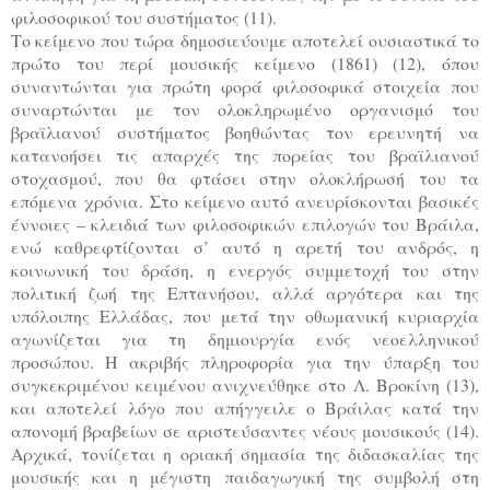
φιλοσοφικού του συστήματος (11).
Το κείμενο που τώρα δημοσιεύουμε αποτελεί ουσιαστικά το
πρώτο του περί μουσικής κείμενο (1861) (12), όπου
συναντώνται για πρώτη φορά φιλοσοφικά στοιχεία που
συναρτώνται με τον ολοκληρωμένο οργανισμό του
βραϊλιανού συστήματος βοηθώντας τον ερευνητή να
κατανοήσει τις απαρχές της πορείας του βραϊλιανού
στοχασμού, που θα φτάσει στην ολοκλήρωσή του τα
επόμενα χρόνια. Στο κείμενο αυτό ανευρίσκονται βασικές
έννοιες – κλειδιά των φιλοσοφικών επιλογών του Βράιλα,
ενώ καθρεφτίζονται σ’ αυτό η αρετή του ανδρός, η
κοινωνική του δράση, η ενεργός συμμετοχή του στην
πολιτική ζωή της Επτανήσου, αλλά αργότερα και της
υπόλοιπης Ελλάδας, που μετά την οθωμανική κυριαρχία
αγωνίζεται για τη δημιουργία ενός νεοελληνικού
προσώπου. Η ακριβής πληροφορία για την ύπαρξη του
συγκεκριμένου κειμένου ανιχνεύθηκε στο Λ. Βροκίνη (13),
και αποτελεί λόγο που απήγγειλε ο Βράιλας κατά την
απονομή βραβείων σε αριστεύσαντες νέους μουσικούς (14).
Αρχικά, τονίζεται η οριακή σημασία της διδασκαλίας της
μουσικής και η μέγιστη παιδαγωγική της συμβολή στη