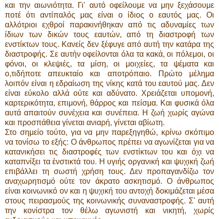
και την αιωνιότητα. Γι' αυτό οφείλουμε να μην ξεχάσουμε
ποτέ ότι αντίπαλός μας είναι ο ίδιος ο εαυτός μας. Οι
αλλότριοι εχθροί παρακινήθηκαν από τις αδυναμίες των
ίδιων των δικών τους εαυτών, από τη διαστροφή των
ενστίκτων τους. Κανείς δεν ξέφυγε από αυτή την κατάρα της
διαστροφής. Σε αυτήν οφείλονται όλα τα κακά, οι πόλεμοι, οι
φόνοι, οι κλεψιές, τα μίση, οι μοιχείες, τα ψέματα και
ο,τιδήποτε απευκταίο και αποτρόπαιο. Πρώτο μέλημα
λοιπόν είναι η εδραίωση της νίκης κατά του εαυτού μας. Δεν
είναι εύκολο αλλά ούτε και αδύνατο. Χρειάζεται υπομονή,
καρτερικότητα, επιμονή, θάρρος και πείσμα. Και φυσικά όλα
αυτά απαιτούν συνέχεια και συνέπεια. Η ζωή χωρίς αγώνα
και προσπάθεια γίνεται ανιαρή, γίνεται αβίωτη.
Στο σημείο τούτο, για να μην παρεξηγηθώ, κρίνω σκόπιμο
να τονίσω το εξής: Ο άνθρωπος πρέπει να αγωνίζεται για να
κατανικήσει τις διαστροφές των ενστίκτων του και όχι να
καταπνίξει τα ένστικτά του. Η υγιής οργανική και ψυχική ζωή
επιβάλλει τη σωστή χρήση τους. Δεν προπαγανδίζω τον
αναχωρητισμό ούτε τον άκρατο ασκητισμό. Ο άνθρωπος
είναι κοινωνικό ον και η ψυχική του αντοχή δοκιμάζεται μέσα
στους πειρασμούς της κοινωνικής συναναστροφής. Σ' αυτή
την κονίστρα τον θέλω αγωνιστή και νικητή, χωρίς