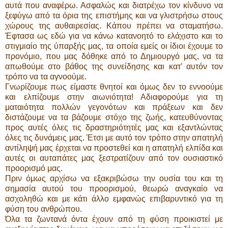
αυτά που αναφέρω. Ασφαλώς και διατρέχω τον κίνδυνο να
ξεφύγω από τα όρια της επιστήμης και να γλιστρήσω στους
χώρους της αυθαιρεσίας. Κάπου πρέπει να σταματήσω.
Έφτασα ως εδώ για να κάνω κατανοητό το ελάχιστο και το
στιγμιαίο της ύπαρξής μας, τα οποία εμείς οι ίδιοι έχουμε το
προνόμιο, που μας δόθηκε από το Δημιουργό μας, να τα
απωθούμε στο βάθος της συνείδησης και κατ’ αυτόν τον
τρόπο να τα αγνοούμε.
Γνωρίζουμε πως είμαστε θνητοί και όμως δεν το εννοούμε
και ελπίζουμε στην αιωνιότητα! Αδιαφορούμε για τη
ματαιότητα πολλών γεγονότων και πράξεων και δεν
διστάζουμε να τα βάζουμε στόχο της ζωής, κατευθύνοντας
προς αυτές όλες τις δραστηριότητές μας και εξαντλώντας
όλες τις δυνάμεις μας. Έτσι με αυτό τον τρόπο στην απατηλή
αντίληψή μας έρχεται να προστεθεί και η απατηλή ελπίδα και
αυτές οι αυταπάτες μας ξεστρατίζουν από τον ουσιαστικό
προορισμό μας.
Πριν όμως αρχίσω να εξακριβώσω την ουσία του και τη
σημασία αυτού του προορισμού, θεωρώ αναγκαίο να
ασχοληθώ και με κάτι άλλο εμφανώς επιβαρυντικό για τη
φύση του ανθρώπου.
Όλα τα ζωντανά όντα έχουν από τη φύση προικιστεί με