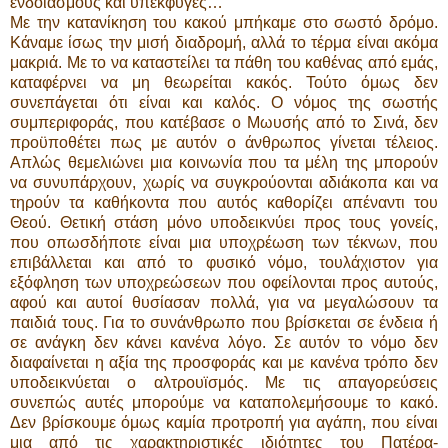
ενδοιασμούς και υπεκφυγές…
Με την κατανίκηση του κακού μπήκαμε στο σωστό δρόμο.
Κάναμε ίσως την μισή διαδρομή, αλλά το τέρμα είναι ακόμα
μακριά. Με το να καταστείλει τα πάθη του καθένας από εμάς,
καταφέρνει να μη θεωρείται κακός. Τούτο όμως δεν
συνεπάγεται ότι είναι και καλός. Ο νόμος της σωστής
συμπεριφοράς, που κατέβασε ο Μωυσής από το Σινά, δεν
προϋποθέτει πως με αυτόν ο άνθρωπος γίνεται τέλειος.
Απλώς θεμελιώνει μια κοινωνία που τα μέλη της μπορούν
να συνυπάρχουν, χωρίς να συγκρούονται αδιάκοπα και να
τηρούν τα καθήκοντα που αυτός καθορίζει απέναντι του
Θεού. Θετική στάση μόνο υποδεικνύει προς τους γονείς,
που οπωσδήποτε είναι μια υποχρέωση των τέκνων, που
επιβάλλεται και από το φυσικό νόμο, τουλάχιστον για
εξόφληση των υποχρεώσεων που οφείλονται προς αυτούς,
αφού και αυτοί θυσίασαν πολλά, για να μεγαλώσουν τα
παιδιά τους. Για το συνάνθρωπο που βρίσκεται σε ένδεια ή
σε ανάγκη δεν κάνει κανένα λόγο. Σε αυτόν το νόμο δεν
διαφαίνεται η αξία της προσφοράς και με κανένα τρόπο δεν
υποδεικνύεται ο αλτρουϊσμός. Με τις απαγορεύσεις
συνεπώς αυτές μπορούμε να καταπολεμήσουμε το κακό.
Δεν βρίσκουμε όμως καμία προτροπή για αγάπη, που είναι
μια από τις χαρακτηριστικές ιδιότητες του Πατέρα-