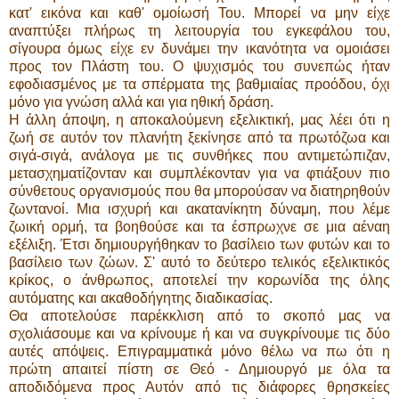
κατ' εικόνα και καθ' ομοίωσή Του. Μπορεί να μην είχε
αναπτύξει πλήρως τη λειτουργία του εγκεφάλου του,
σίγουρα όμως είχε εν δυνάμει την ικανότητα να ομοιάσει
προς τον Πλάστη του. Ο ψυχισμός του συνεπώς ήταν
εφοδιασμένος με τα σπέρματα της βαθμιαίας προόδου, όχι
μόνο για γνώση αλλά και για ηθική δράση.
Η άλλη άποψη, η αποκαλούμενη εξελικτική, μας λέει ότι η
ζωή σε αυτόν τον πλανήτη ξεκίνησε από τα πρωτόζωα και
σιγά-σιγά, ανάλογα με τις συνθήκες που αντιμετώπιζαν,
μετασχηματίζονταν και συμπλέκονταν για να φτιάξουν πιο
σύνθετους οργανισμούς που θα μπορούσαν να διατηρηθούν
ζωντανοί. Μια ισχυρή και ακατανίκητη δύναμη, που λέμε
ζωική ορμή, τα βοηθούσε και τα έσπρωχνε σε μια αέναη
εξέλιξη. Έτσι δημιουργήθηκαν το βασίλειο των φυτών και το
βασίλειο των ζώων. Σ' αυτό το δεύτερο τελικός εξελικτικός
κρίκος, ο άνθρωπος, αποτελεί την κορωνίδα της όλης
αυτόματης και ακαθοδήγητης διαδικασίας.
Θα αποτελούσε παρέκκλιση από το σκοπό μας να
σχολιάσουμε και να κρίνουμε ή και να συγκρίνουμε τις δύο
αυτές απόψεις. Επιγραμματικά μόνο θέλω να πω ότι η
πρώτη απαιτεί πίστη σε Θεό - Δημιουργό με όλα τα
αποδιδόμενα προς Αυτόν από τις διάφορες θρησκείες