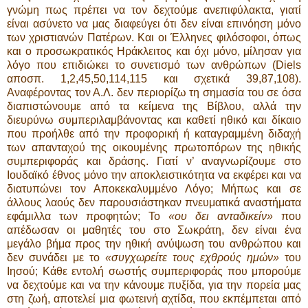
γνώμη πως πρέπει να τον δεχτούμε ανεπιφύλακτα, γιατί
είναι ασύνετο να μας διαφεύγει ότι δεν είναι επινόηση μόνο
των χριστιανών Πατέρων. Και οι Έλληνες φιλόσοφοι, όπως
και ο προσωκρατικός Ηράκλειτος και όχι μόνο, μίλησαν για
λόγο που επιδιώκει το συνετισμό των ανθρώπων (Diels
αποσπ. 1,2,45,50,114,115 και σχετικά 39,87,108).
Αναφέροντας τον Α.Λ. δεν περιορίζω τη σημασία του σε όσα
διαπιστώνουμε από τα κείμενα της Βίβλου, αλλά την
διευρύνω συμπεριλαμβάνοντας και καθετί ηθικό και δίκαιο
που προήλθε από την προφορική ή καταγραμμένη διδαχή
των απανταχού της οικουμένης πρωτοπόρων της ηθικής
συμπεριφοράς και δράσης. Γιατί ν’ αναγνωρίζουμε στο
Ιουδαϊκό έθνος μόνο την αποκλειστικότητα να εκφέρει και να
διατυπώνει τον Αποκεκαλυμμένο Λόγο; Μήπως και σε
άλλους λαούς δεν παρουσιάστηκαν πνευματικά αναστήματα
εφάμιλλα των προφητών; Το
«ου δει ανταδικείν»
που
απέδωσαν οι μαθητές του στο Σωκράτη, δεν είναι ένα
μεγάλο βήμα προς την ηθική ανύψωση του ανθρώπου και
δεν συνάδει με το
«συγχωρείτε τους εχθρούς ημών»
του
Ιησού; Κάθε εντολή σωστής συμπεριφοράς που μπορούμε
να δεχτούμε και να την κάνουμε πυξίδα, για την πορεία μας
στη ζωή, αποτελεί μια φωτεινή αχτίδα, που εκπέμπεται από