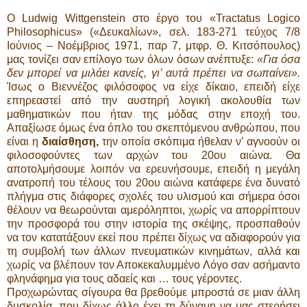
Ο Ludwig Wittgenstein στο έργο του «Tractatus Logico
Philosophicus» («Δευκαλίων», σελ. 183-271 τεύχος 7/8
Ιούνιος – Νοέμβριος 1971, παρ 7, μτφρ. Θ. Κιτσόπουλος)
μας τονίζει σαν επίλογο των όλων όσων ανέπτυξε:
«Για όσα
δεν μπορεί να μιλάει κανείς, γι’ αυτά πρέπει να σωπαίνει».
Ίσως ο Βιεννέζος φιλόσοφος να είχε δίκαιο, επειδή είχε
επηρεαστεί από την αυστηρή λογική ακολουθία των
μαθηματικών που ήταν της μόδας στην εποχή του.
Απαξίωσε όμως ένα όπλο του σκεπτόμενου ανθρώπου, που
είναι η
διαίσθηση,
την οποία σκόπιμα ήθελαν ν’ αγνοούν οι
φιλοσοφούντες των αρχών του 20ου αιώνα. Θα
αποτολμήσουμε λοιπόν να ερευνήσουμε, επειδή η μεγάλη
ανατροπή του τέλους του 20ου αιώνα κατάφερε ένα δυνατό
πλήγμα στις διάφορες σχολές του υλισμού και σήμερα όσοι
θέλουν να θεωρούνται αμερόληπτοι, χωρίς να απορρίπτουν
την προσφορά του στην ιστορία της σκέψης, προσπαθούν
να τον κατατάξουν εκεί που πρέπει δίχως να αδιαφορούν για
τη συμβολή των άλλων πνευματικών κινημάτων, αλλά και
χωρίς να βλέπουν τον Αποκεκαλυμμένο Λόγο σαν ασήμαντο
φληνάφημα για τους αδαείς και … τους γέροντες.
Προχωρώντας σίγουρα θα βρεθούμε μπροστά σε μιαν άλλη
δυσκολία, που δίχως άλλο έχει τη δύναμη να μας στερήσει