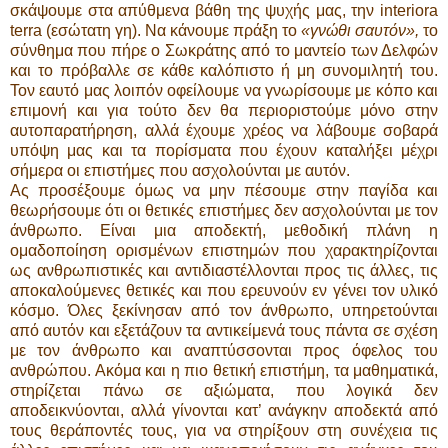
σκάψουμε στα απύθμενα βάθη της ψυχής μας, την interiora
terra (εσώτατη γη). Να κάνουμε πράξη το
«γνώθι σαυτόν»,
το
σύνθημα που πήρε ο Σωκράτης από το μαντείο των Δελφών
και το πρόβαλλε σε κάθε καλόπιστο ή μη συνομιλητή του.
Τον εαυτό μας λοιπόν οφείλουμε να γνωρίσουμε με κόπο και
επιμονή και για τούτο δεν θα περιοριστούμε μόνο στην
αυτοπαρατήρηση, αλλά έχουμε χρέος να λάβουμε σοβαρά
υπόψη μας και τα πορίσματα που έχουν καταλήξει μέχρι
σήμερα οι επιστήμες που ασχολούνται με αυτόν.
Ας προσέξουμε όμως να μην πέσουμε στην παγίδα και
θεωρήσουμε ότι οι θετικές επιστήμες δεν ασχολούνται με τον
άνθρωπο. Είναι μια αποδεκτή, μεθοδική πλάνη η
ομαδοποίηση ορισμένων επιστημών που χαρακτηρίζονται
ως ανθρωπιστικές και αντιδιαστέλλονται προς τις άλλες, τις
αποκαλούμενες θετικές και που ερευνούν εν γένει τον υλικό
κόσμο. Όλες ξεκίνησαν από τον άνθρωπο, υπηρετούνται
από αυτόν και εξετάζουν τα αντικείμενά τους πάντα σε σχέση
με τον άνθρωπο και αναπτύσσονται προς όφελος του
ανθρώπου. Ακόμα και η πιο θετική επιστήμη, τα μαθηματικά,
στηρίζεται πάνω σε αξιώματα, που λογικά δεν
αποδεικνύονται, αλλά γίνονται κατ’ ανάγκην αποδεκτά από
τους θεράποντές τους, για να στηρίξουν στη συνέχεια τις