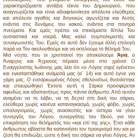
χαρακτηριζόμαστε αντάξια τέκνα του Δημιουργού, που
αναγνωρίζεται και είναι αδιαφιλονίκητα απόλυτα ελεύθερος
και απόλυτα αγαθός και διηνεκώς αγωνίζεται και Αυτός
ενάντια στις δυνάμεις του κακού, ενάντια στα πονηρά
πνεύματα. Και εμείς πρέπει να στεκόμαστε δίπλα Του
ουσιαστικά και νοερά. Μας καλεί συμπολεμιστές και
συναγωνιστές Του. Εμείς σε αυτό δεν έχουμε άλλη επιλογή
παρά να Τον ακολουθούμε και να εκτελούμε το θέλημά Του.
Μια νύχτα, που οι χριστιανοί την αποκαλούμε
Άγια
, ο
Άναρχος και Άχρονος πέρασε μέσα στο χρόνο! Ο
Ευαγγελιστής Ιωάννης μας λέει ότι
«ο Λόγος σαρξ εγένετο»
και εγκαταστάθηκε ανάμεσά μας (α΄ 14) και αυτό έγινε για
χάρη μας. Ο ενσαρκωμένος Λόγος εθελουσίως θυσιάστηκε
και σταυρώθηκε! Έκτοτε αυτή η Σάρκα προσφέρεται
αφειδώς και αδαπανήτως προς πάντα άνθρωπο. Από αυτόν
αναμένει να τη λάβει, να τη δεχτεί στη δική του σάρκα,
ελεύθερα χωρίς κανένα καταναγκασμό, χωρίς φόβο, χωρίς
υπολογισμούς, χωρίς ανασκοπές και ύστερα να γίνει
συνεργός του Λόγου, συνεργάτης του Θεού, για την
επικράτηση του θελήματός του «και επί της γης». Έτσι κάθε
άνθρωπος αβίαστα θα κατανοήσει τον προορισμό του και με
ζέση θα επιδιώξει, ώστε η δική του σάρκα να γίνει Λόγος. Αν