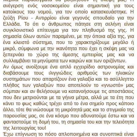
ανέγερση ενός νοσοκομείου είναι σημαντική για τους
κατοίκους του νομού, για τον οποίο κατασκευάστηκε. Η
ζεύξη Ρίου - Αντιρρίου είναι γεγονός σπουδαίο για την
Ελλάδα. Το ότι ο άνθρωπος πάτησε στη σελήνη είναι
συγκλονιστικό επίτευγμα για τον πληθυσμό της γης. Η
σημασία όλων αυτών παραμένει, με την όποια αξία της, για
ένα κλειστό σύστημα, που το χαρακτηρίζουμε μεγάλο ή
μικρό, σύμφωνα με την ικανότητα που έχει η σκέψη μας να
ξεπερνάει το χώρο της άμεσης εμπειρίας μας και να
συλλαμβάνει τα μηνύματα των καιρών και των οριζόντων.
Αν όμως ανοίξουμε ένα απλό εγχειρίδιο αστρονομίας και
διαβάσουμε τους ιλιγγιώδεις αριθμούς των ηλιακών
συστημάτων που απαρτίζουν ένα γαλαξία και το ασύλληπτο
πλήθος των γαλαξιών που αποτελούν το «γνωστό» μας
σύμπαν και αν θελήσουμε να κατανοήσουμε τις αποστάσεις
που δεν μετριούνται με τα γήινα μέτρα, αλλά με τα έτη που
κάνει το φως καθώς τρέχει από το ένα σημείο προς κάποιο
άλλο, τότε θα νιώσουμε τη μικρότητά μας και το στιγμιαίο της
παρουσίας μας, σε ένα κόσμο που αδυνατούμε έστω και να
φανταστούμε τη δομή του, τη σημασία του και την τελειότητα
της λειτουργίας του!
Έχω επίγνωση το πόσο απλοποιημένα και συνοπτικά είναι