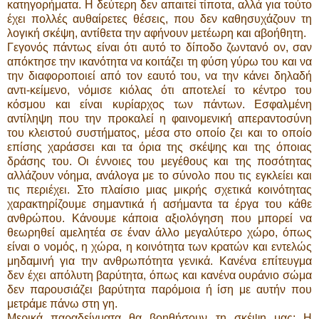
κατηγορήματα. Η δεύτερη δεν απαιτεί τίποτα, αλλά για τούτο
έχει πολλές αυθαίρετες θέσεις, που δεν καθησυχάζουν τη
λογική σκέψη, αντίθετα την αφήνουν μετέωρη και αβοήθητη.
Γεγονός πάντως είναι ότι αυτό το δίποδο ζωντανό ον, σαν
απόκτησε την ικανότητα να κοιτάζει τη φύση γύρω του και να
την διαφοροποιεί από τον εαυτό του, να την κάνει δηλαδή
αντι-κείμενο, νόμισε κιόλας ότι αποτελεί το κέντρο του
κόσμου και είναι κυρίαρχος των πάντων. Εσφαλμένη
αντίληψη που την προκαλεί η φαινομενική απεραντοσύνη
του κλειστού συστήματος, μέσα στο οποίο ζει και το οποίο
επίσης χαράσσει και τα όρια της σκέψης και της όποιας
δράσης του. Οι έννοιες του μεγέθους και της ποσότητας
αλλάζουν νόημα, ανάλογα με το σύνολο που τις εγκλείει και
τις περιέχει. Στο πλαίσιο μιας μικρής σχετικά κοινότητας
χαρακτηρίζουμε σημαντικά ή ασήμαντα τα έργα του κάθε
ανθρώπου. Κάνουμε κάποια αξιολόγηση που μπορεί να
θεωρηθεί αμελητέα σε έναν άλλο μεγαλύτερο χώρο, όπως
είναι ο νομός, η χώρα, η κοινότητα των κρατών και εντελώς
μηδαμινή για την ανθρωπότητα γενικά. Κανένα επίτευγμα
δεν έχει απόλυτη βαρύτητα, όπως και κανένα ουράνιο σώμα
δεν παρουσιάζει βαρύτητα παρόμοια ή ίση με αυτήν που
μετράμε πάνω στη γη.
Μερικά παραδείγματα θα βοηθήσουν τη σκέψη μας: Η