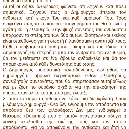
αδύναμα πλάσματά Του.
Αυτοί οι δήθεν οξυδερκείς φαίνεται ότι ξεχνούν κάτι πολύ
σημαντικό. Ξεχνούν πως ο Δημιουργός έπλασε τον
άνθρωπο κατ’ εικόνα Του και καθ' ομοίωσή Του. Τους
διαφεύγει πως τα κυριότερα κατηγορήματα του θεού είναι η
αγάπη και η ελευθερία. Στην ψυχή συνεπώς του ανθρώπου
υπάρχουν τα σπέρματα των δύο αυτών ιδιοτήτων και εκείνος
είναι υπεύθυνος για τη σωστή ή λανθασμένη ανάπτυξή τους.
Κάθε επέμβαση οποιουδήποτε, ακόμα και του ίδιου του
Δημιουργού, θα στερούσε από τον άνθρωπο την ελευθερία,
θα τον μετάτρεπε σε ένα άβουλο ανδρείκελο και θα τον
απομάκρυνε από κάθε δυνατότητα ομοίωσης.
Ο Δημιουργός, ουσιαστικά παντοδύναμος, δεν ήθελε να
δημιουργήσει άβουλα ενεργούμενα. Ήθελε ελεύθερους,
συνειδητούς συνεργάτες, που θα υπηρετούσαν αυτοβούλως
και με ζέση το ουράνιο σχέδιο, για την επικράτηση της
αρετής στον υλικό κόσμο που μας ενέταξε.
Σ' αυτό το σημείο επιθυμώ να κάνω μια διευκρίνιση: Όταν
μιλάμε για Δημιουργό - Θεό δεν εννοούμε τον απρόσωπο και
απρόσιτο θεό των φιλοσόφων. Δεν μας ενδιαφέρει ο
Ντεϊσμός (Deismus) που σ’ αυτόν αναγκαστικά οδηγεί η
λογική ακολουθία της σκέψης τους και τον οποίο
αποδέχονται για να αποφύγουν την αντίφαση και έτσι να