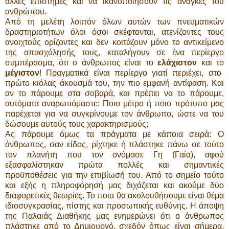
άλλες επιστήμες και να ικανοποιήσουν τις ανάγκες του
ανθρώπου.
Από τη μελέτη λοιπόν όλων αυτών των πνευματικών
δραστηριοτήτων όλοι όσοι σκέφτονται, ατενίζοντες τους
ανοιχτούς ορίζοντες και δεν κοιτάζουν μόνο το αντικείμενο
της απασχόλησής τους, καταλήγουν σε ένα περίεργο
συμπέρασμα, ότι ο άνθρωπος είναι το
ελάχιστον
και το
μέγιστον
! Πραγματικά είναι περίεργο γιατί περιέχει, στο
πρώτο κιόλας άκουσμά του, την πιο εμφανή αντίφαση. Και
αν το πάρουμε στα σοβαρά, και πρέπει να το πάρουμε,
αυτόματα αναρωτιόμαστε: Ποιο μέτρο ή ποιο πρότυπο μας
παρέχεται για να συγκρίνουμε τον άνθρωπο, ώστε να του
δώσουμε αυτούς τους χαρακτηρισμούς;
Ας πάρουμε όμως τα πράγματα με κάποια σειρά: Ο
άνθρωπος, σαν είδος, ρίχτηκε ή πλάστηκε πάνω σε τούτο
τον πλανήτη που τον ονόμασε Γη (Γαία), αφού
εξασφαλίστηκαν πρώτα πολλές και σημαντικές
προϋποθέσεις για την επιβίωσή του. Από το σημείο τούτο
και εξής η πληροφόρησή μας διχάζεται και ακούμε δύο
διαφορετικές θεωρίες. Το ποια θα ακολουθήσουμε είναι θέμα
ιδιοσυγκρασίας, πίστης και προσωπικής ευθύνης. Η άποψη
της Παλαιάς Διαθήκης μας ενημερώνει ότι ο άνθρωπος
πλάστηκε από το Δημιουργό, σχεδόν όπως είναι σήμερα,