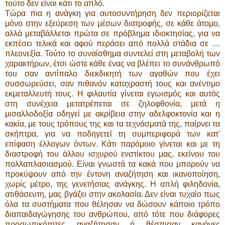
τούτο δεν είναι κάτι το απλό.
Τώρα πια η ανάγκη για αυτοσυντήρηση δεν περιορίζεται
μόνο στην εξεύρεση των μέσων διατροφής, σε κάθε άτομο,
αλλά μεταβάλλεται πρώτα σε πρόβλημα ιδιοκτησίας, για να
εκπέσει τελικά και αφού περάσει από πολλά στάδια σε …
πλεονεξία. Τούτο το συναίσθημα συντελεί στη μεταβολή των
χαρακτήρων, έτσι ώστε κάθε ένας να βλέπει το συνάνθρωπό
του σαν αντίπαλο διεκδικητή των αγαθών που έχει
συσσωρεύσει, σαν πιθανόν καταχραστή τους και ανέντιμο
εκμεταλλευτή τους. Η φιλαυτία γίνεται εγωισμός και αυτός
στη συνέχεια μετατρέπεται σε ζηλοφθονία, μετά η
μισαλλοδοξία οδηγεί με ακρίβεια στην αδελφοκτονία και η
κακία, με τους τρόπους της και τα τεχνάσματά της, παίρνει τα
σκήπτρα, για να ποδηγετεί τη συμπεριφορά των κατ'
επίφαση έλλογων όντων. Κάτι παρόμοιο γίνεται και με τη
διαστροφή του άλλου ισχυρού ενστίκτου μας, εκείνου του
πολλαπλασιασμού. Είναι γνωστά τα κακά που μπορούν να
προκύψουν από την έντονη αναζήτηση και ικανοποίηση,
χωρίς μέτρο, της γενετήσιας ανάγκης. Η απλή φιληδονία,
ατιθάσευτη, μας βγάζει στην ακολασία. Δεν είναι τυχαίο πως
όλα τα συστήματα που θέλησαν να δώσουν κάποιο τρόπο
διαπαιδαγώγησης του ανθρώπου, από τότε που διάφορες
προσωπικότητες αναζήτησαν ή θέσπισαν κανόνες