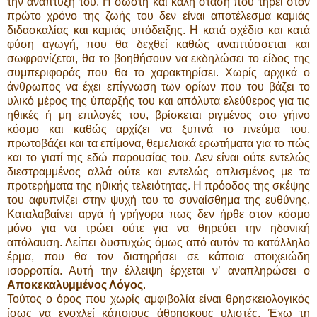
την ανάπτυξή του. Η σωστή και καλή στάση που τηρεί στον
πρώτο χρόνο της ζωής του δεν είναι αποτέλεσμα καμιάς
διδασκαλίας και καμιάς υπόδειξης. Η κατά σχέδιο και κατά
φύση αγωγή, που θα δεχθεί καθώς αναπτύσσεται και
σωφρονίζεται, θα το βοηθήσουν να εκδηλώσει το είδος της
συμπεριφοράς που θα το χαρακτηρίσει. Χωρίς αρχικά ο
άνθρωπος να έχει επίγνωση των ορίων που του βάζει το
υλικό μέρος της ύπαρξής του και απόλυτα ελεύθερος για τις
ηθικές ή μη επιλογές του, βρίσκεται ριγμένος στο γήινο
κόσμο και καθώς αρχίζει να ξυπνά το πνεύμα του,
πρωτοβάζει και τα επίμονα, θεμελιακά ερωτήματα για το πώς
και το γιατί της εδώ παρουσίας του. Δεν είναι ούτε εντελώς
διεστραμμένος αλλά ούτε και εντελώς οπλισμένος με τα
προτερήματα της ηθικής τελειότητας. Η πρόοδος της σκέψης
του αφυπνίζει στην ψυχή του το συναίσθημα της ευθύνης.
Καταλαβαίνει αργά ή γρήγορα πως δεν ήρθε στον κόσμο
μόνο για να τρώει ούτε για να θηρεύει την ηδονική
απόλαυση. Λείπει δυστυχώς όμως από αυτόν το κατάλληλο
έρμα, που θα τον διατηρήσει σε κάποια στοιχειώδη
ισορροπία. Αυτή την έλλειψη έρχεται ν’ αναπληρώσει ο
Αποκεκαλυμμένος Λόγος
.
Τούτος ο όρος που χωρίς αμφιβολία είναι θρησκειολογικός
ίσως να ενοχλεί κάποιους άθρησκους υλιστές. Έχω τη