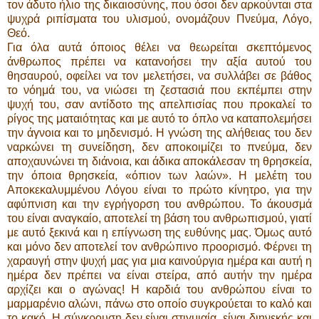
τον άδυτο ήλιο της δικαιοσύνης, που όσοι δεν αρκούνται στα
ψυχρά ριπίσματα του υλισμού, ονομάζουν Πνεύμα, Λόγο,
Θεό.
Για όλα αυτά όποιος θέλει να θεωρείται σκεπτόμενος
άνθρωπος πρέπει να κατανοήσει την αξία αυτού του
θησαυρού, οφείλει να τον μελετήσει, να συλλάβει σε βάθος
το νόημά του, να νιώσει τη ζεστασιά που εκπέμπει στην
ψυχή του, σαν αντίδοτο της απελπισίας που προκαλεί το
ρίγος της ματαιότητας και με αυτό το όπλο να καταπολεμήσει
την άγνοια και το μηδενισμό. Η γνώση της αλήθειας του δεν
ναρκώνει τη συνείδηση, δεν αποκοιμίζει το πνεύμα, δεν
αποχαυνώνει τη διάνοια, και άδικα αποκάλεσαν τη θρησκεία,
την όποια θρησκεία, «όπιον των λαών». Η μελέτη του
Αποκεκαλυμμένου Λόγου είναι το πρώτο κίνητρο, για την
αφύπνιση και την εγρήγορση του ανθρώπου. Το άκουσμά
του είναι αναγκαίο, αποτελεί τη βάση του ανθρωπισμού, γιατί
με αυτό ξεκινά και η επίγνωση της ευθύνης μας. Όμως αυτό
και μόνο δεν αποτελεί τον ανθρώπινο προορισμό. Φέρνει τη
χαραυγή στην ψυχή μας για μια καινούργια ημέρα και αυτή η
ημέρα δεν πρέπει να είναι στείρα, από αυτήν την ημέρα
αρχίζει και ο αγώνας! Η καρδιά του ανθρώπου είναι το
μαρμαρένιο αλώνι, πάνω στο οποίο συγκρούεται το καλό και
το κακό. Η σύγκρουση δεν είναι στιγμιαία, είναι διηνεκής και