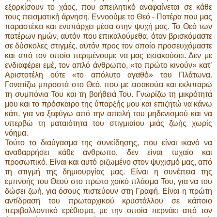
εξορκίσουν το χάος, που απειλητικό αναφαίνεται σε κάθε
τους πεισματική άρνηση. Εννοούμε το Θεό - Πατέρα που μας
παραστέκει και ενυπάρχει μέσα στην ψυχή μας. Το Θεό των
πατέρων ημών, αυτόν που επικαλούμεθα, όταν βρισκόμαστε
σε δύσκολες στιγμές, αυτόν προς τον οποίο προσευχόμαστε
και από τον οποίο περιμένουμε να μας εισακούσει. Δεν με
ενδιαφέρει εμέ, τον απλό άνθρωπο, «το πρώτο κινούν» κατ’
Αριστοτέλη ούτε «το απόλυτο αγαθό» του Πλάτωνα.
Γονατίζω μπροστά στο Θεό, που με εισακούει και εκλιπαρώ
τη συμπόνια Του και τη βοήθειά Του. Γνωρίζω τη μικρότητά
μου και το πρόσκαιρο της ύπαρξής μου και επιζητώ να κάνω
κάτι, για να ξεφύγω από την απειλή του μηδενισμού και να
υπερβώ τη ματαιότητα του στιγμιαίου μιάς ζωής χωρίς
νόημα.
Τούτο το διαύγασμα της συνείδησης, που είναι ικανό να
αναθαρρήσει κάθε άνθρωπο, δεν είναι τυχαίο και
προσωπικό. Είναι και αυτό ριζωμένο στον ψυχισμό μας, από
τη στιγμή της δημιουργίας μας. Είναι η συνέπεια της
εμπνοής του Θεού στο πρώτο χοϊκό πλάσμα Του, για να του
δώσει ζωή, για όσους πιστεύουν στη Γραφή. Είναι η πρώτη
αντίδραση του πρωταρχικού κρυστάλλου σε κάποιο
περιβαλλοντικό ερέθισμα, με την οποία περνάει από τον