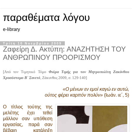
παραθέματα λόγου
e-library
Τρίτη 10 Νοεμβρίου 2009
Ζαφείρη Δ. Ακτύπη: ΑΝΑΖΗΤΗΣΗ ΤΟΥ
ΑΝΘΡΩΠΙΝΟΥ ΠΡΟΟΡΙΣΜΟΥ
[Από τον Τιμητικό Τόμο
Φιόρα Τιμής για τον Μητροπολίτη Ζακύνθου
Χρυσόστομο Β΄ Συνετό
, Ζάκυνθος 2009, σ. 129-140]
«Ο μένων εν εμοί καγώ εν αυτώ,
ούτος φέρει καρπόν πολύν»
(Ιωάν. ιε΄, 5)
Ο τίτλος τούτης της
μελέτης έχει τεθεί
μάλλον σαν υπόθεση
εργασίας, παρά σαν
βέβαιη κατάληξη