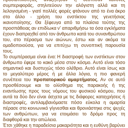
συμπεριφοράς, στηλιτεύουν την αλόγιστη αλλά και τη
λελογισμένη - γιατί πολλές φορές φτάνουν από το ένα άκρο
στο άλλο - χρήση του ενστίκτου της γενετήσιας
ικανοποίησης. Θα ξέφευγα από τα πλαίσια τούτης της
προσπάθειας αν επιδίωκα ν’ απαριθμήσω τα όσα εγκλήματα
έχουν διαπραχθεί από τον άνθρωπο κατά του συνανθρώπου
του, στο πέρασμα των αιώνων, έστω και αν ακόμα τα
ομαδοποιούσα, για να επιτύχω τη συνοπτική παρουσία
τους.
Το συμπέρασμα είναι ένα: Η διαστροφή των ενστίκτων στον
άνθρωπο έφερε το κακό μέσα στον κόσμο. Αυτό είναι τόσο
σημαντικό και δυστυχώς τόσο ολέθριο. Αυτό είναι ίσως και
το μεγαλύτερο μέρος ή με άλλα λόγια, η πιο φανερή
συνέπεια του
προπατορικού αμαρτήματος
. Αν σε αυτό
προσθέσουμε και το ολίσθημα της παρακοής ή της
εναντίωσης προς τους νόμους του φυσικού κόσμου, που
αυτά τα δύο δεν είναι άσχετα με τις διάφορες καταχρήσεις ή
διαστροφές, αντιλαμβανόμαστε πόσο εύκολα η αμαρτία
πέρασε στο κοινωνικό γίγνεσθαι και θρονιάστηκε στις ψυχές
των ανθρώπων, για να ετοιμάσει το δρόμο προς τη
διαφθορά και την απώλεια.
Έτσι χάθηκε η παραδείσια μακαριότητα και η ευθύνη βαρύνει