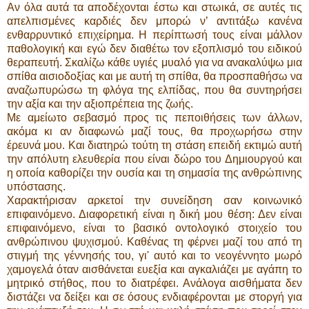
Αν όλα αυτά τα αποδέχονται έστω και στωικά, σε αυτές τις
απελπισμένες καρδιές δεν μπορώ ν’ αντιτάξω κανένα
ενθαρρυντικό επιχείρημα. Η περίπτωσή τους είναι μάλλον
παθολογική και εγώ δεν διαθέτω τον εξοπλισμό του ειδικού
θεραπευτή. Σκαλίζω κάθε υγιές μυαλό για να ανακαλύψω μια
σπίθα αισιοδοξίας και με αυτή τη σπίθα, θα προσπαθήσω να
αναζωπυρώσω τη φλόγα της ελπίδας, που θα συντηρήσει
την αξία και την αξιοπρέπεια της ζωής.
Με αμείωτο σεβασμό προς τις πεποιθήσεις των άλλων,
ακόμα κι αν διαφωνώ μαζί τους, θα προχωρήσω στην
έρευνά μου. Και διατηρώ τούτη τη στάση επειδή εκτιμώ αυτή
την απόλυτη ελευθερία που είναι δώρο του Δημιουργού και
η οποία καθορίζει την ουσία και τη σημασία της ανθρώπινης
υπόστασης.
Χαρακτήρισαν αρκετοί την συνείδηση σαν κοινωνικό
επιφαινόμενο. Διαφορετική είναι η δική μου θέση: Δεν είναι
επιφαινόμενο, είναι το βασικό οντολογικό στοιχείο του
ανθρώπινου ψυχισμού. Καθένας τη φέρνει μαζί του από τη
στιγμή της γέννησής του, γι' αυτό και το νεογέννητο μωρό
χαμογελά όταν αισθάνεται ευεξία και αγκαλιάζει με αγάπη το
μητρικό στήθος, που το διατρέφει. Ανάλογα αισθήματα δεν
διστάζει να δείξει και σε όσους ενδιαφέρονται με στοργή για