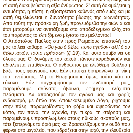
σ' αυτή διακυβεύεται η αξία άνθρωπος. Σ’ αυτή δοκιμάζεται η
εντιμότητα, η πίστη, η αξιοπρέπεια καθενός από εμάς και με
αυτή θεμελιώνεται η δυνατότητα βίωσης της αιωνιότητας.
Από τούτη την πρόσκαιρη ζωή, προγευόμεθα την αιώνια και
έτσι μπορούμε να αντιτάξουμε στο αποδεδεγμένο ελάχιστο
του παρόντος το ελπιζόμενο μέγιστο του μέλλοντος!
Ο Απόστολος Παύλος στην προς Ρωμαίους επιστολή του
μας το λέει καθαρά:
«Ου γαρ ό θέλω, ποιώ αγαθόν• αλλ’ ό ού
θέλω κακόν, τούτο πράσσω»
(ζ΄,19). Και αυτό συμβαίνει σε
όλους μας. Οι δυνάμεις του κακού πάντοτε καραδοκούν και
αδιάλειπτα επιτίθενται. Ο άνθρωπος με ελεύθερη βούληση
βάζει τους φραγμούς του. Εάν επιτύχει διατρανώνει τη νίκη
του πνεύματος. Μη το θεωρήσουμε όμως τούτο κάτι το
εύκολο. Εάν συγχωρήσουμε τον ενδοτισμό μας,
παραμένουμε αδύνατα, άβουλα, εφήμερα, ελάχιστα
πλάσματα. Αν αποδεχτούμε τον αγώνα μας και χωρίς
ενδοιασμό, με όπλο τον Αποκεκαλυμμένο Λόγο, ριχτούμε
στην πάλη, παραμερίζοντας το φόβο και αψηφώντας τον
κόπο, τον πόνο, την αγωνία, την πίκρα, τη στέρηση και
παραμείνουμε προσηλωμένοι στους ηθικούς σκοπούς μας,
τότε ξεπερνάμε τα όριά μας και δρασκελίζουμε την ουδό που
φέρνει στο μεγαλείο, που εδράζεται στην ισχύ, την ελευθερία