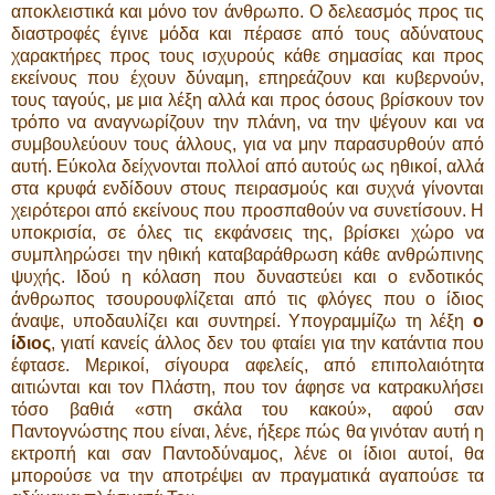
αποκλειστικά και μόνο τον άνθρωπο. Ο δελεασμός προς τις
διαστροφές έγινε μόδα και πέρασε από τους αδύνατους
χαρακτήρες προς τους ισχυρούς κάθε σημασίας και προς
εκείνους που έχουν δύναμη, επηρεάζουν και κυβερνούν,
τους ταγούς, με μια λέξη αλλά και προς όσους βρίσκουν τον
τρόπο να αναγνωρίζουν την πλάνη, να την ψέγουν και να
συμβουλεύουν τους άλλους, για να μην παρασυρθούν από
αυτή. Εύκολα δείχνονται πολλοί από αυτούς ως ηθικοί, αλλά
στα κρυφά ενδίδουν στους πειρασμούς και συχνά γίνονται
χειρότεροι από εκείνους που προσπαθούν να συνετίσουν. Η
υποκρισία, σε όλες τις εκφάνσεις της, βρίσκει χώρο να
συμπληρώσει την ηθική καταβαράθρωση κάθε ανθρώπινης
ψυχής. Ιδού η κόλαση που δυναστεύει και ο ενδοτικός
άνθρωπος τσουρουφλίζεται από τις φλόγες που ο ίδιος
άναψε, υποδαυλίζει και συντηρεί. Υπογραμμίζω τη λέξη
ο
ίδιος
, γιατί κανείς άλλος δεν του φταίει για την κατάντια που
έφτασε. Μερικοί, σίγουρα αφελείς, από επιπολαιότητα
αιτιώνται και τον Πλάστη, που τον άφησε να κατρακυλήσει
τόσο βαθιά «στη σκάλα του κακού», αφού σαν
Παντογνώστης που είναι, λένε, ήξερε πώς θα γινόταν αυτή η
εκτροπή και σαν Παντοδύναμος, λένε οι ίδιοι αυτοί, θα
μπορούσε να την αποτρέψει αν πραγματικά αγαπούσε τα