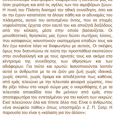
ήταν χειρότερη και από τις αγέλες των πιο αιμοβόρων ζώων.
Η πνοή του Πλάστη διατηρεί την ηθική συνείδηση, όσο και
αν την έχουν καταπιέσει τα άλογα πάθη και οι αδυναμίες του
πλάσματος, αυτού του εκπεσμένου όντος, που σε στιγμές
νηφαλιότητας έρχεται στον εαυτό του και αποζητά διεξόδους
από την κόλαση, μέσα στην οποία βασανίζεται. Οι
μονοθεϊστικές θρησκείες μας έχουν δώσει σωτήριες λύσεις,
που καταφανώς ικανοποιούν εκατομμύρια οπαδών τους και
δεν έχω κανένα λόγο να διαφωνήσω με αυτούς. Οι σκέψεις
όμως που διατυπώνω σε τούτη την προσπάθεια σκοπεύουν
στην συνδιαλλαγή και με τους αρνητές τους και ακόμα στο
κέντρισμα της συνείδησης των άθρησκων και των
αδιάφορων. Για τούτο και ερωτώ: Ικανοποιούνται λοιπόν
αυτοί οι άνθρωποι με το να ζούν μια ζωή χωρίς ιδανικά,
χωρίς σκοπό, χωρίς όραμα και αποδέχονται πως καθένας
από εμάς τελειώνει με την τελευταία φτυαριά χώματος, που
θα ρίξει πάνω στο νεκρό σώμα μας ο νεκροθάφτης ή με τα
τελευταία αποκαΐδια που θα μείνουν από εμάς στον
αποτεφρωτήρα του εντεταλμένου για την καύση των νεκρών;
Εκεί τελειώνουν όλα και τίποτε άλλο πια; Είναι ο άνθρωπος
«ένα ανώφελο πάθος» όπως υποστηρίζει ο Ζ. Π. Σατρ; Η
παρουσία του είναι η «κόλαση για τον άλλον»;