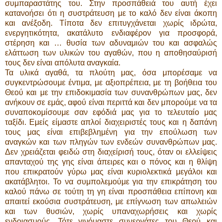
συμπαραστάτης του. Στην προσπάθειά του αυτή έχει
κατανοήσει ότι η συστράτευση με το καλό δεν είναι άκοπη
και ανέξοδη. Τίποτα δεν επιτυγχάνεται χωρίς ιδρώτα,
ενεργητικότητα, ακατάλυτο ενδιαφέρον για προσφορά,
στέρηση και … θυσία των αδυναμιών του και ασφαλώς
ελάττωση των υλικών του αγαθών, που η αποθησαύρισή
τους δεν είναι απόλυτα αναγκαία.
Τα υλικά αγαθά, τα πλούτη μας, όσα μπορέσαμε να
συγκεντρώσουμε έντιμα, με αξιοπρέπεια, με τη βοήθεια του
Θεού και με την επιδοκιμασία των συνανθρώπων μας, δεν
ανήκουν σε εμάς, αφού είναι περιττά και δεν μπορούμε να τα
συναποκομίσουμε σαν εφόδιά μας για το τελευταίο μας
ταξίδι. Εμείς είμαστε απλοί διαχειριστές τους και η δαπάνη
τους μας είναι επιβεβλημένη για την επούλωση των
αναγκών και των πληγών των ενδεών συνανθρώπων μας.
Δεν χρειάζεται φειδώ στη διαχείρισή τους, όταν οι ελλείψεις
απανταχού της γης είναι άπειρες και ο πόνος και η θλίψη
που επικρατούν γύρω μας είναι κυριολεκτικά μεγάλοι και
ακατάβλητοι. Το να συμπολεμούμε για την επικράτηση του
καλού πάνω σε τούτη τη γη είναι προσπάθεια επίπονη και
απαιτεί εκούσια συστράτευση, με επίγνωση των απωλειών
και των θυσιών, χωρίς υπαναχωρήσεις και χωρίς
ενδοιασμούς. Τότε γινόμαστε συνεργάτες του Θεού και