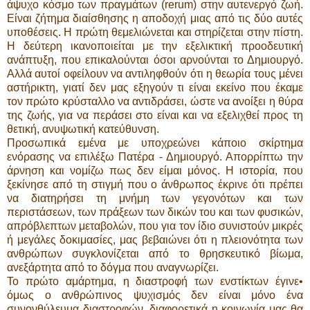
άψυχο κόσμο των πραγμάτων (rerum) στην αυτενεργό ζωή.
Είναι ζήτημα διαίσθησης η αποδοχή μιας από τις δύο αυτές
υποθέσεις. Η πρώτη θεμελιώνεται και στηρίζεται στην πίστη.
Η δεύτερη ικανοποιείται με την εξελικτική προοδευτική
ανάπτυξη, που επικαλούνται όσοι αρνούνται το Δημιουργό.
Αλλά αυτοί οφείλουν να αντιληφθούν ότι η θεωρία τους μένει
αστήρικτη, γιατί δεν μας εξηγούν τι είναι εκείνο που έκαμε
τον πρώτο κρύσταλλο να αντιδράσει, ώστε να ανοίξει η θύρα
της ζωής, για να περάσει στο είναι και να εξελιχθεί προς τη
θετική, ανυψωτική κατεύθυνση.
Προσωπικά εμένα με υποχρεώνει κάποιο σκίρτημα
ενόρασης να επιλέξω Πατέρα - Δημιουργό. Απορρίπτω την
άρνηση και νομίζω πως δεν είμαι μόνος. Η ιστορία, που
ξεκίνησε από τη στιγμή που ο άνθρωπος έκρινε ότι πρέπει
να διατηρήσει τη μνήμη των γεγονότων και των
περιστάσεων, των πράξεων των δικών του και των φυσικών,
απρόβλεπτων μεταβολών, που για τον ίδιο συνιστούν μικρές
ή μεγάλες δοκιμασίες, μας βεβαιώνει ότι η πλειονότητα των
ανθρώπων συγκλονίζεται από το θρησκευτικό βίωμα,
ανεξάρτητα από το δόγμα που αναγνωρίζει.
Το πρώτο αμάρτημα, η διαστροφή των ενστίκτων έγινε•
όμως ο ανθρώπινος ψυχισμός δεν είναι μόνο ένα
συνονθύλευμα διαστροφών, διαφορετικά η κοινωνία μας θα