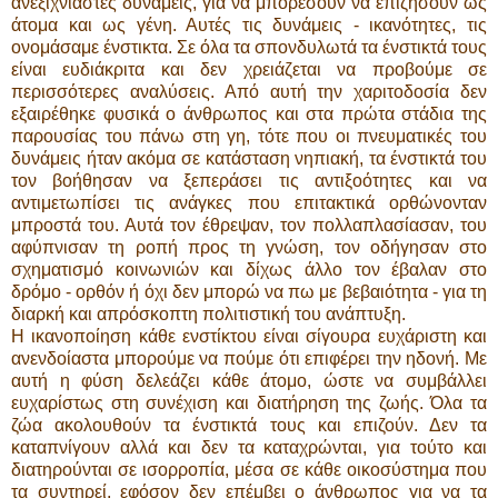
ανεξιχνίαστες δυνάμεις, για να μπορέσουν να επιζήσουν ως
άτομα και ως γένη. Αυτές τις δυνάμεις - ικανότητες, τις
ονομάσαμε ένστικτα. Σε όλα τα σπονδυλωτά τα ένστικτά τους
είναι ευδιάκριτα και δεν χρειάζεται να προβούμε σε
περισσότερες αναλύσεις. Από αυτή την χαριτοδοσία δεν
εξαιρέθηκε φυσικά ο άνθρωπος και στα πρώτα στάδια της
παρουσίας του πάνω στη γη, τότε που οι πνευματικές του
δυνάμεις ήταν ακόμα σε κατάσταση νηπιακή, τα ένστικτά του
τον βοήθησαν να ξεπεράσει τις αντιξοότητες και να
αντιμετωπίσει τις ανάγκες που επιτακτικά ορθώνονταν
μπροστά του. Αυτά τον έθρεψαν, τον πολλαπλασίασαν, του
αφύπνισαν τη ροπή προς τη γνώση, τον οδήγησαν στο
σχηματισμό κοινωνιών και δίχως άλλο τον έβαλαν στο
δρόμο - ορθόν ή όχι δεν μπορώ να πω με βεβαιότητα - για τη
διαρκή και απρόσκοπτη πολιτιστική του ανάπτυξη.
Η ικανοποίηση κάθε ενστίκτου είναι σίγουρα ευχάριστη και
ανενδοίαστα μπορούμε να πούμε ότι επιφέρει την ηδονή. Με
αυτή η φύση δελεάζει κάθε άτομο, ώστε να συμβάλλει
ευχαρίστως στη συνέχιση και διατήρηση της ζωής. Όλα τα
ζώα ακολουθούν τα ένστικτά τους και επιζούν. Δεν τα
καταπνίγουν αλλά και δεν τα καταχρώνται, για τούτο και
διατηρούνται σε ισορροπία, μέσα σε κάθε οικοσύστημα που
τα συντηρεί, εφόσον δεν επέμβει ο άνθρωπος για να τα