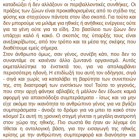
καταδιώξει ή δεν αλλάξουν οι περιβαλλοντικές συνθήκες. Οι
πράξεις των ζώων είναι προκαθορισμένες από το σχέδιο της
φύσης και στοχεύουν πάντοτε στον ίδιο σκοπό. Για τούτο και
δεν μπορούμε να μιλάμε για ηθικές ή ανήθικες ενέργειες ούτε
για τα γένη ούτε για τα είδη. Στο βασίλειο των ζώων δεν
υπάρχει καλό ή κακό. Ο σκοπός της ύπαρξής τους είναι
ανεξακρίβωτος, από τον τρόπο και τα μέσα της σκέψης που
διαθέτουμε εμείς σήμερα.
Στον άνθρωπο όμως, σαν γένος, συνέβη κάτι, που δεν το
συναντάμε σε κανέναν άλλο ζωντανό οργανισμό. Αυτός
εκμεταλλεύτηκε τα ένστικτά του, για να απολαμβάνει
περισσότερη ηδονή. Η επιδίωξή του αυτή τον οδήγησε, σιγά
- σιγά και χωρίς να καταλάβει τη βαρύτητα των συνεπειών
της, στη διαστροφή των ενστίκτων του! Τούτο το γεγονός,
που στην αρχή φάνηκε αβλαβές ή μάλλον δεν έδωσε καμιά
αφορμή για απαισιόδοξα συμπεράσματα - ίσως και να μην
είχε ακόμα την ικανότητα το ανθρώπινο γένος για να βγάζει
συμπεράσματα - άνοιξε το δρόμο για να μπει το κακό στον
κόσμο! Σε αυτή τη χρονική στιγμή γίνεται η μεγάλη ανατροπή
στον χώρο της ηθικής. Πιο σωστά θα ήταν αν λέγαμε ότι
τίθεται η οντολογική βάση, για την εισαγωγή της ηθικής
κρίσης με την ανθρώπινη συμπεριφορά και διανόηση• και