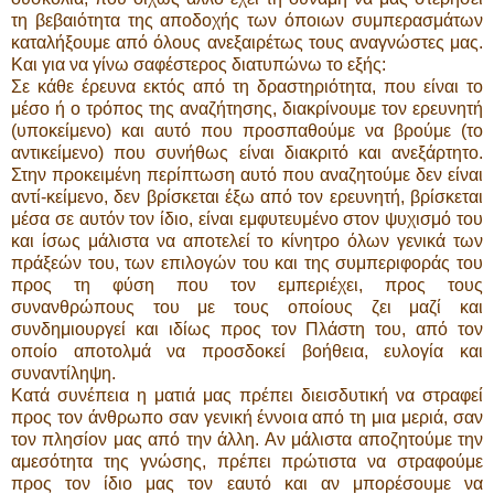
τη βεβαιότητα της αποδοχής των όποιων συμπερασμάτων
καταλήξουμε από όλους ανεξαιρέτως τους αναγνώστες μας.
Και για να γίνω σαφέστερος διατυπώνω το εξής:
Σε κάθε έρευνα εκτός από τη δραστηριότητα, που είναι το
μέσο ή ο τρόπος της αναζήτησης, διακρίνουμε τον ερευνητή
(υποκείμενο) και αυτό που προσπαθούμε να βρούμε (το
αντικείμενο) που συνήθως είναι διακριτό και ανεξάρτητο.
Στην προκειμένη περίπτωση αυτό που αναζητούμε δεν είναι
αντί-κείμενο, δεν βρίσκεται έξω από τον ερευνητή, βρίσκεται
μέσα σε αυτόν τον ίδιο, είναι εμφυτευμένο στον ψυχισμό του
και ίσως μάλιστα να αποτελεί το κίνητρο όλων γενικά των
πράξεών του, των επιλογών του και της συμπεριφοράς του
προς τη φύση που τον εμπεριέχει, προς τους
συνανθρώπους του με τους οποίους ζει μαζί και
συνδημιουργεί και ιδίως προς τον Πλάστη του, από τον
οποίο αποτολμά να προσδοκεί βοήθεια, ευλογία και
συναντίληψη.
Κατά συνέπεια η ματιά μας πρέπει διεισδυτική να στραφεί
προς τον άνθρωπο σαν γενική έννοια από τη μια μεριά, σαν
τον πλησίον μας από την άλλη. Αν μάλιστα αποζητούμε την
αμεσότητα της γνώσης, πρέπει πρώτιστα να στραφούμε
προς τον ίδιο μας τον εαυτό και αν μπορέσουμε να