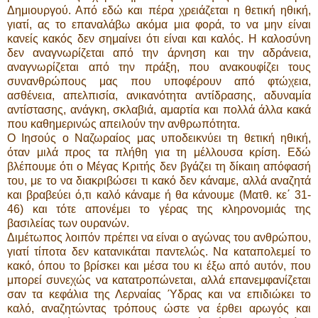
Δημιουργού. Από εδώ και πέρα χρειάζεται η θετική ηθική,
γιατί, ας το επαναλάβω ακόμα μια φορά, το να μην είναι
κανείς κακός δεν σημαίνει ότι είναι και καλός. Η καλοσύνη
δεν αναγνωρίζεται από την άρνηση και την αδράνεια,
αναγνωρίζεται από την πράξη, που ανακουφίζει τους
συνανθρώπους μας που υποφέρουν από φτώχεια,
ασθένεια, απελπισία, ανικανότητα αντίδρασης, αδυναμία
αντίστασης, ανάγκη, σκλαβιά, αμαρτία και πολλά άλλα κακά
που καθημερινώς απειλούν την ανθρωπότητα.
Ο Ιησούς ο Ναζωραίος μας υποδεικνύει τη θετική ηθική,
όταν μιλά προς τα πλήθη για τη μέλλουσα κρίση. Εδώ
βλέπουμε ότι ο Μέγας Κριτής δεν βγάζει τη δίκαιη απόφασή
του, με το να διακριβώσει τι κακό δεν κάναμε, αλλά αναζητά
και βραβεύει ό,τι καλό κάναμε ή θα κάνουμε (Ματθ. κε΄ 31-
46) και τότε απονέμει το γέρας της κληρονομιάς της
βασιλείας των ουρανών.
Διμέτωπος λοιπόν πρέπει να είναι ο αγώνας του ανθρώπου,
γιατί τίποτα δεν κατανικάται παντελώς. Να καταπολεμεί το
κακό, όπου το βρίσκει και μέσα του κι έξω από αυτόν, που
μπορεί συνεχώς να κατατροπώνεται, αλλά επανεμφανίζεται
σαν τα κεφάλια της Λερναίας Ύδρας και να επιδιώκει το
καλό, αναζητώντας τρόπους ώστε να έρθει αρωγός και