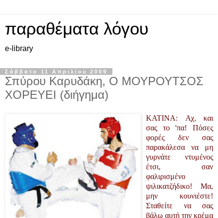
παραθέματα λόγου
e-library
Σάββατο 11 Απριλίου 2009
Σπύρου Καρυδάκη, Ο ΜΟΥΡΟΥΤΣΟΣ
ΧΟΡΕΥΕΙ (διήγημα)
KATINA: Αχ, και
σας το 'πα! Πόσες
φορές δεν σας
παρακάλεσα να μη
γυρνάτε ντυμένος
έτσι, σαν
φαλιρισμένο
ψιλικατζήδικο! Μα,
μην κουνιέστε!
Σταθείτε να σας
βάλω αυτή την κρέμα