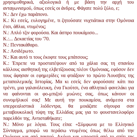
χρησιμοθηρικά, αξιολογικά ή με βάση την αρχή του
ανταγωνισμού, όπως εσείς οι άνδρες. Φάγατε πολύ ξύλο, ε;
N.: Δεν έχω παράπονο.
K.: Κι εσείς, ευλογημένε, τι ζητούσατε νυχτιάτικα στην Ομόνοια
έτσι, άθλια, ντυμένος;
N.: Απλό τζιν φορούσα. Και άσπρο πουκάμισο...
K.:... Δεκαετίας του '70.
N.: Πεντακάθαρο.
K.: Ασιδέρωτο.
N.: Και αυτό τι τους έκοφτε τους μπάτσους;
K.: Έπρεπε να προστατέψουν από τα χάλια σας τη σπανίου
κάλλους αισθητική της ελβετίζουσας πλέον Ομόνοιας, εφόσον δεν
τους άφησαν οι εφημερίδες να φτιάξουν το πρώτο Άουσβιτς της
μεταπολεμικής Ιστορίας. Μα κι εσείς δεν φορούσατε κάτι πιο
τρέντι, μια γαλανόλευκη, ένα Γκούτσι, ένα αθλητικό φανελάκι για
να φαίνονται οι φο-μπιζού μυώνες σας, όπως κάνουν οι
συνομήλικοί σας! Με αυτή την πουκαμίσα, ανάμεσα στα
υπερρεαλιστικά λιόδεντρα, θα μοιάζατε σίγουρα σαν
μεταβουκολική τύψη της Ελλάδας μας για το φουστανελοφόρο
παρελθόν της. Αντισταθήκατε;
N.: Μόνο με λόγια. Τους είπα: «Σύμφωνα με το Ελληνικό
Σύνταγμα, μπορώ να περάσω ντυμένος όπως θέλω από την
Ομόνοια και από παντού. Ακόμη και μπροστά από το σπίτι της