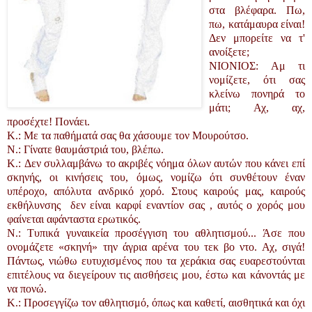
στα βλέφαρα. Πω,
πω, κατάμαυρα είναι!
Δεν μπορείτε να τ'
ανοίξετε;
ΝΙΟΝΙΟΣ: Αμ τι
νομίζετε, ότι σας
κλείνω πονηρά το
μάτι; Αχ, αχ,
προσέχτε! Πονάει.
K.: Με τα παθήματά σας θα χάσουμε τον Μουρούτσο.
N.: Γίνατε θαυμάστριά του, βλέπω.
K.: Δεν συλλαμβάνω το ακριβές νόημα όλων αυτών που κάνει επί
σκηνής, οι κινήσεις του, όμως, νομίζω ότι συνθέτουν έναν
υπέροχο, απόλυτα ανδρικό χορό. Στους καιρούς μας, καιρούς
εκθήλυνσης ­ δεν είναι καρφί εναντίον σας ­, αυτός ο χορός μου
φαίνεται αφάνταστα ερωτικός.
N.: Τυπικά γυναικεία προσέγγιση του αθλητισμού... Άσε που
ονομάζετε «σκηνή» την άγρια αρένα του τεκ βο ντο. Αχ, σιγά!
Πάντως, νιώθω ευτυχισμένος που τα χεράκια σας ευαρεστούνται
επιτέλους να διεγείρουν τις αισθήσεις μου, έστω και κάνοντάς με
να πονώ.
K.: Προσεγγίζω τον αθλητισμό, όπως και καθετί, αισθητικά και όχι