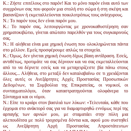
K.: Ζήστε επιτέλους στο παρόν! Και το μόνο παρόν είναι αυτό των
συγχρόνων σας που φορούν μια στολή στο σώμα ή στη σκέψη και
βασανίζουν ή εκμεταλλεύονται ποικιλοτρόπως τους ανίσχυρους.
N.: Το παρόν τους δεν είναι παρόν μου.
K.: Το παρόν σας, λειτουργώντας με χρονοκαθυστέρηση σαν
χρηματοκιβώτιο, γίνεται απώτατο παρελθόν για τους συγκαιρινούς
σας.
N.: H αλήθεια είναι μια χημική ένωση που ολοκληρώνεται πάντα
στο μέλλον. Εμείς προσφέρουμε απλώς τα στοιχεία.
K.: Όμως, δεν γίνεται χημική ένωση δίχως βίαιη αντίδραση. Εσείς,
αντιθέτως, προτιμάτε να σας δέρνουν και να σας εκμεταλλεύονται
από το να δέρνετε εσείς και να μεταχειρίζεστε βία πάνω στους
άλλους... Αλήθεια, στο μεταξύ δεν καταλαβαίνω σε τι χρειάζονται
όλες αυτές οι Ανεξάρτητες Αρχές Προστασίας Προσωπικών
Δεδομένων, τα Συμβούλια της Επικρατείας, οι νομικοί, οι
συνταγματολόγοι, όταν καταστρατηγούνται ολοφάνερα το
Σύνταγμα και οι νόμοι.
N.: Είπε το κριάρι στον βασιλιά των λύκων: «Τελευταία, κάθε που
έρχομαι στο ανάκτορό σας για να διαμαρτυρηθώ εννόμως περί της
αρπαγής των αρνιών μου, με σταματάει στην πύλη μια
αλεπουδίτσα με πολύ τροχισμένα δόντια και, αφού μου συστηθεί
ως Ανεξάρτητη Αρχή Προστασίας Απροστάτευτων