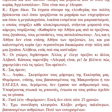
κυρίας Αγγελοπούλου». Τότε είναι που μ' έδειραν.
K.: Είχαν δίκιο. Τα έσχατα σύνορα της ελευθερίας του πολίτη
βρίσκονται εκεί όπου τροχίζονται τα μαχαίρια των επιχειρήσεων
και όπου η μεγαλαυχούσα, λυκίσια ευπρέπεια του μικροαστισμού,
ο οποίος στηρίζει κάθε ολοκληρωτισμό, στήνεται μπροστά στις
κάμερες τσιρίζοντας: «Καθαρίστε την Αθήνα μας από τα πρεζόνια,
τους ζητιάνους, τους μετανάστες, τους ασουλούπωτους». Λες και η
Αθήνα δεν είναι επίσης Αθήνα των πρεζονιών, λες και μια
καλοντυμένη κυρία έχει περισσότερα δικαιώματα στην πόλη από
μια ζητιάνα. Αλήθεια, εσάς πού σας κατέταξαν;
N.: Οι γνώμες διχάστηκαν. Άλλος μ' έλεγε πρεζόνι κι άλλος
Αλβανό. Κάποιος παρενέβη: «Αδερφή είναι, ρε! Δε βλέπετε πώς
χαμογελάει ενώ τις τρώει; Του αρέσει!».
K.: Σας άρεσε;
N.:... Λιγάκι... Σκεφτόμουν τους μάρτυρες της Εκκλησίας μας.
Θυμόμουν, επίσης, τους βασανισμένους της Μακρονήσου ή του
EAT-ΕΣΑ που, δερόμενοι, δεν έχασαν τον ανθρωπισμό τους.
Υποφέροντας στωικά τις μπουνιές, ένιωσα να τους φτάνω σχεδόν
ως τα γόνατα.
K.: Γιατί λέτε «θυμόμουν»; Εσείς δεν είστε ούτε 25 χρονών.
N.: Έχω συνείδηση κλεφτρόνι. Κλέβει μνήμες παλιότερων,
βασανισμένων ανθρώπων. Ποτέ των ευτυχισμένων.