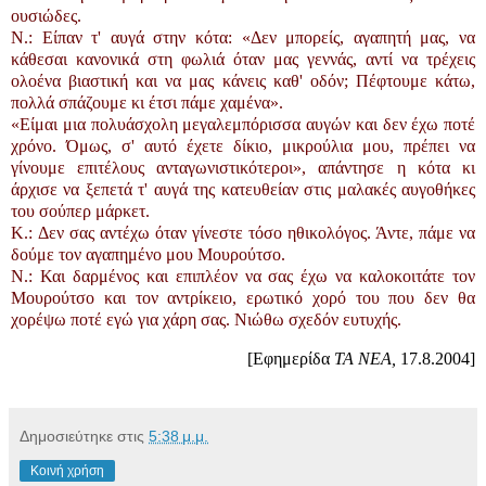
ουσιώδες.
N.: Είπαν τ' αυγά στην κότα: «Δεν μπορείς, αγαπητή μας, να
κάθεσαι κανονικά στη φωλιά όταν μας γεννάς, αντί να τρέχεις
ολοένα βιαστική και να μας κάνεις καθ' οδόν; Πέφτουμε κάτω,
πολλά σπάζουμε κι έτσι πάμε χαμένα».
«Είμαι μια πολυάσχολη μεγαλεμπόρισσα αυγών και δεν έχω ποτέ
χρόνο. Όμως, σ' αυτό έχετε δίκιο, μικρούλια μου, πρέπει να
γίνουμε επιτέλους ανταγωνιστικότεροι», απάντησε η κότα κι
άρχισε να ξεπετά τ' αυγά της κατευθείαν στις μαλακές αυγοθήκες
του σούπερ μάρκετ.
K.: Δεν σας αντέχω όταν γίνεστε τόσο ηθικολόγος. Άντε, πάμε να
δούμε τον αγαπημένο μου Μουρούτσο.
N.: Και δαρμένος και επιπλέον να σας έχω να καλοκοιτάτε τον
Μουρούτσο και τον αντρίκειο, ερωτικό χορό του που δεν θα
χορέψω ποτέ εγώ για χάρη σας. Νιώθω σχεδόν ευτυχής.
[Εφημερίδα
ΤΑ ΝΕΑ,
17.8.2004]
Δημοσιεύτηκε στις
5:38 μ.μ.
Κοινή χρήση