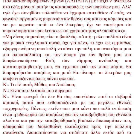
Πολυκατασπαραγμένων Αμνών (ΑΑΠΑΠΑ) με πιέζει ν' αναφέρω
στο εξής μόνο σ' αυτήν τις κατασπαράξεις των υπηκόων μου. Αλλ'
εγώ έχω συνηθίσει παλαιόθεν να έρχομαι κατευθείαν σ' εσάς, να
φωνάζω οργισμένος μπροστά στον θρόνο σας και στις κάμερες και
να με κερνάτε μετά κι ένα λικεράκι, όχι να επαφίεμαι σε
απροσδιορίστου προελεύσεως και χρησιμότητας αλεπουδίτσες».
«Μη δίνεις σημασία», είπε ο βασιλιάς. «Αυτή η αλεπουδίτσα είναι
για μερικά ενοχλητικά αρνιά, όχι για σένα, κι έχει ως εμμίσθως
εξαργυρωνόμενη αποστολή να κάνει την πύλη του ανακτόρου μου
πιο απροσπέλαστη και τον δρόμο για τον θρόνο μου πιο
διαφιλονικούμενο. Εσύ, σαν νόμιμος αντίπαλος και
κρεατοπρομηθευτής μου, θα έρχεσαι από την πίσω πόρτα, θα
διαμαρτύρεσαι κοσμίως και μετά θα πίνουμε το λικεράκι μας
κουβεντιάζοντας όπως πάντα φιλικά».
K.: Τι είν' αυτό; Μύθος του Αισώπου;
N.: Είναι το τελευταίο μου διήγημα.
K.: Είναι φανερό ότι δεν θα σας επαινέσουν ποτέ οι σοβαροί
κριτικοί, αυτοί που ενθουσιάζονται με τις μεγάλες εθνικές
τοιχογραφίες. Πάντως, εκείνο που μου κάνει πιο πολύ εντύπωση
είναι η αδιαφορία του κοσμάκη για την καταβρόχθιση του εθνικού
πλούτου και για την καταβαράθρωση βασικών δικαιωμάτων του,
αδιαφορία που διολισθαίνει ακατάσχετα προς την απόλυτη
συναίνεση. Διαμαρτύρονται για οτιδήποτε άλλο εκτός από το