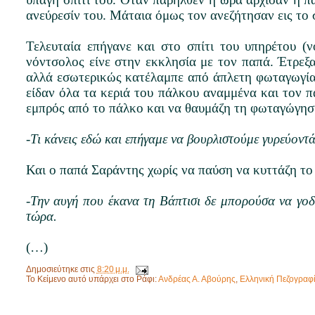
ανεύρεσίν του. Μάταια όμως τον ανεζήτησαν εις το
Τελευταία επήγανε και στο σπίτι του υπηρέτου (
νόντσολος είνε στην εκκλησία με τον παπά. Έτρεξα
αλλά εσωτερικώς κατέλαμπε από άπλετη φωταγωγία
είδαν όλα τα κεριά του πάλκου αναμμένα και τον 
εμπρός από το πάλκο και να θαυμάζη τη φωταγώγησί
-Τι κάνεις εδώ και επήγαμε να βουρλιστούμε γυρεύοντά
Και ο παπά Σαράντης χωρίς να παύση να κυττάζη το 
-Την αυγή που έκανα τη Βάπτισι δε μπορούσα να γο
τώρα.
(…)
Δημοσιεύτηκε στις
8:20 μ.μ.
Το Κείμενο αυτό υπάρχει στο Ράφι:
Ανδρέας Α. Αβούρης
,
Ελληνική Πεζογραφ