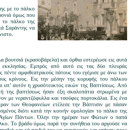
ης με το πάλκο
χρονιά όμως που
ι το πάλκο της
πά Σαράντης να
νιστο.
α βουτσιά (κρασοβάρελα) και όρθια εστερέωσε εις αυτά
εκκλησίας. Εμπρός από αυτό εις τας δύο πλευράς
υς πέντε αμφιθεατρικούς πάτους του εγέμισε με άνω των
ους κρίνους. Εις την μέσην της κορυφής του πάλκου
αι υπ’ αυτόν η χρυσότευκτος εικών της Βαπτίσεως. Από
τή της βαπτίσεως ήσαν έξη σκαλοπάτια στρωμένα με
νον με νεραντζόφυλλα και τσούφες πορτοκάλια. Εις ένα
έραν των Θεοφανείων ετέλεσε την Βάπτισιν με πάσαν
σμένος διότι κατά την κοινήν ομολογίαν το πάλκο της
Αγίων Πάντων. Όλην την ημέραν των Φώτων ο παπά
άλκο. Το βράδυ όμως παρά την συνήθεια του αργούσε να
απαδιά και τά παιδιά του να ανησυχούν και επήγαν προς