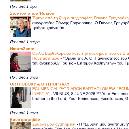
Πριν από 1 ώρα
Στον ίσκιο του Ήσκιου
Έφυγε από τη ζωή ο συγγραφέας Γιάννης Γρηγοράκ
συγγραφέας Γιάννης Γρηγοράκης. Ο Γιάννης Γρηγορά
τριάντα χρόνια άσ...
Πριν από 1 ημέρα
NaturaZante
Ομιλία Βαρθολομαίου κατά την ανακήρυξή του σε Επ
Πανεπιστημίου
-
*Ὁμιλία τῆς Α. Θ. Παναγιότητος τοῦ
τήν ἀνακήρυξίν Του εἰς «Ἐπίτιμον Καθηγητήν» τοῦ Τ
Πριν από 1 μήνα
ORTHODOXY & ORTHOPRAXY
ECUMENICAL PATRIARCH BARTHOLOMEW: “ECUM
INERTIA”
-
VILNIUS, 8 JUNE 2026 *** Your Eminence 
brother in the Lord, Your Eminences, Excellencies, G
Πριν από 1 μήνα
βουστροφηδόν
Σμύρνη μου αγαπημένη
-
Η *Σμύρνη μου αγαπημένη* ε