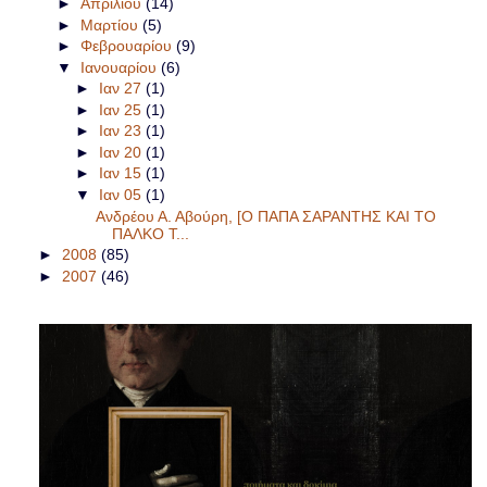
►
Απριλίου
(14)
►
Μαρτίου
(5)
►
Φεβρουαρίου
(9)
▼
Ιανουαρίου
(6)
►
Ιαν 27
(1)
►
Ιαν 25
(1)
►
Ιαν 23
(1)
►
Ιαν 20
(1)
►
Ιαν 15
(1)
▼
Ιαν 05
(1)
Ανδρέου Α. Αβούρη, [Ο ΠΑΠΑ ΣΑΡΑΝΤΗΣ ΚΑΙ ΤΟ
ΠΑΛΚΟ Τ...
►
2008
(85)
►
2007
(46)