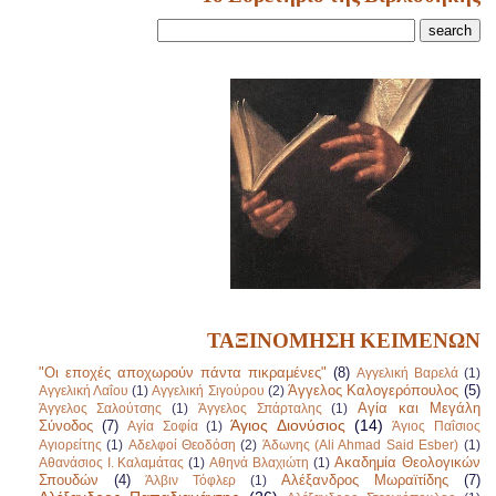
ΤΑΞΙΝΟΜΗΣΗ ΚΕΙΜΕΝΩΝ
"Οι εποχές αποχωρούν πάντα πικραμένες"
(8)
Αγγελική Βαρελά
(1)
Άγγελος Καλογερόπουλος
(5)
Αγγελική Λαΐου
(1)
Αγγελική Σιγούρου
(2)
Αγία και Μεγάλη
Άγγελος Σαλούτσης
(1)
Άγγελος Σπάρταλης
(1)
Άγιος Διονύσιος
(14)
Σύνοδος
(7)
Αγία Σοφία
(1)
Άγιος Παΐσιος
Αγιορείτης
(1)
Αδελφοί Θεοδόση
(2)
Άδωνης (Ali Ahmad Said Esber)
(1)
Ακαδημία Θεολογικών
Αθανάσιος Ι. Καλαμάτας
(1)
Αθηνά Βλαχιώτη
(1)
Σπουδών
(4)
Αλέξανδρος Μωραϊτίδης
(7)
Άλβιν Τόφλερ
(1)