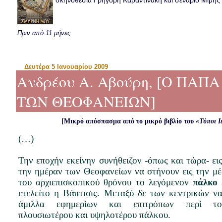
σκηνοθεσία Γρηγόρη Καραντινάκη και σενάριο Μιμής Ντ
Πριν από 11 μήνες
Δευτέρα 5 Ιανουαρίου 2009
Ανδρέου Α. Αβούρη, [Ο ΠΑ
ΤΩΝ ΘΕΟΦΑΝΕΙΩΝ]
[Μικρό απόσπασμα από το μικρό βιβλίο του
«Τύποι Ι
(…)
Την εποχήν εκείνην συνήθειζον -όπως και τώρα- ει
την ημέραν των Θεοφανείων να στήνουν εις την μ
του αρχιεπισκοπικού θρόνου το λεγόμενον
πάλκο
ετελείτο η Βάπτισις. Μεταξύ δε των κεντρικών ν
άμιλλα εφημερίων και επιτρόπων περί το
πλουσιωτέρου και υψηλοτέρου πάλκου.