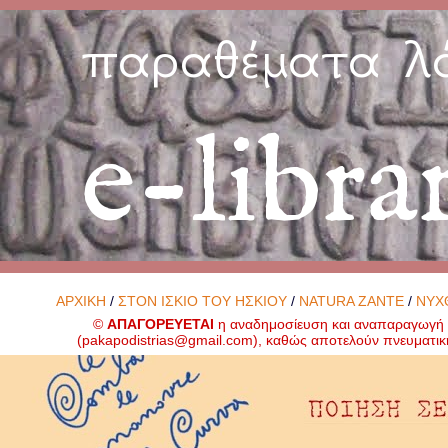
παραθέματα λ
e-libra
ΑΡΧΙΚΗ
/
ΣΤΟΝ ΙΣΚΙΟ ΤΟΥ ΗΣΚΙΟΥ
/
NATURA ZANTE
/
ΝΥΧ
©
ΑΠΑΓΟΡΕΥΕΤΑΙ
η αναδημοσίευση και αναπαραγωγή ο
(
pakapodistrias@gmail.com
), καθώς αποτελούν πνευματικ