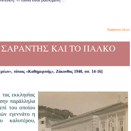
ενίση. Η ταινία είναι βασισμένη ...
Εμφάνιση όλων
ΠΑ ΣΑΡΑΝΤΗΣ ΚΑΙ ΤΟ ΠΑΛΚΟ
ερέων»,
τύποις «Καθημερινής», Ζάκυνθος 1940, σσ. 14-16]
ς τας εκκλησίας
έσην παράλληλα
επί του οποίου
αών εγεννάτο η
υ καλυτέρου,