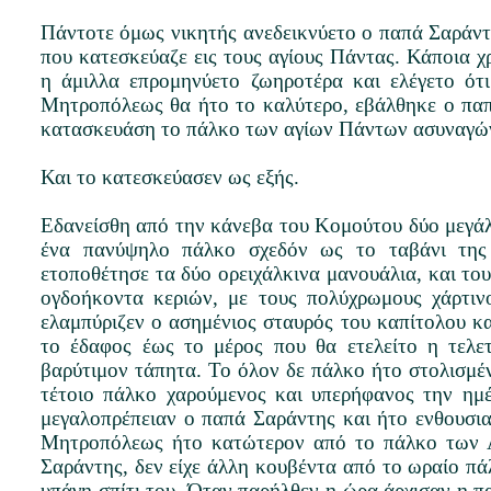
Πάντοτε όμως νικητής ανεδεικνύετο ο παπά Σαράντ
που κατεσκεύαζε εις τους αγίους Πάντας. Κάποια 
η άμιλλα επρομηνύετο ζωηροτέρα και ελέγετο ότ
Μητροπόλεως θα ήτο το καλύτερο, εβάλθηκε ο πα
κατασκευάση το πάλκο των αγίων Πάντων ασυναγώ
Και το κατεσκεύασεν ως εξής.
Εδανείσθη από την κάνεβα του Κομούτου δύο μεγάλ
ένα πανύψηλο πάλκο σχεδόν ως το ταβάνι της 
ετοποθέτησε τα δύο ορειχάλκινα μανουάλια, και το
ογδοήκοντα κεριών, με τους πολύχρωμους χάρτιν
ελαμπύριζεν ο ασημένιος σταυρός του καπίτολου κ
το έδαφος έως το μέρος που θα ετελείτο η τελε
βαρύτιμον τάπητα. Το όλον δε πάλκο ήτο στολισμέ
τέτοιο πάλκο χαρούμενος και υπερήφανος την ημ
μεγαλοπρέπειαν ο παπά Σαράντης και ήτο ενθουσια
Μητροπόλεως ήτο κατώτερον από το πάλκο των 
Σαράντης, δεν είχε άλλη κουβέντα από το ωραίο π
υπάγη σπίτι του. Όταν παρήλθεν η ώρα άρχισαν η π