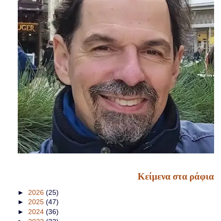
Κείμενα στα ράφια
►
2026
(25)
►
2025
(47)
►
2024
(36)