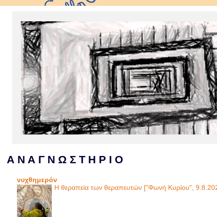
Α Ν Α Γ Ν Ω Σ Τ Η Ρ Ι Ο
νυχθημερόν
Η θεραπεία των θεραπευτών ["Φωνή Κυρίου", 9.8.20