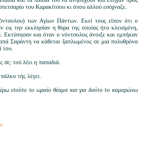
 σπετσαρίο του Καρακίτσου κι όπου αλλού εσύχναζε.
νόντσολου) των Αγίων Πάντων. Εκεί τους είπον ότι ο
ν εις την εκκλησίαν η θύρα της οποίας ήτο κλεισμένη,
. Εκτύπησαν και όταν ο νόντσολος άνοιξε και εμπήκαν
παπά Σαράντη να κάθεται ξαπλωμένος σε μια πολυθρόνα
 του.
ς σε;
τού λέει η παπαδιά.
πάλκο τής λέγει.
δέρω ετούτο το ωραίο θέαμα και για δαύτο το καμαρώνω
ία