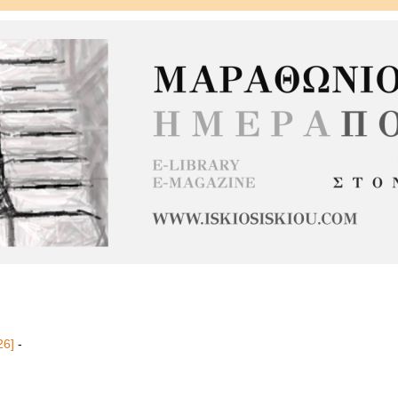
26]
-