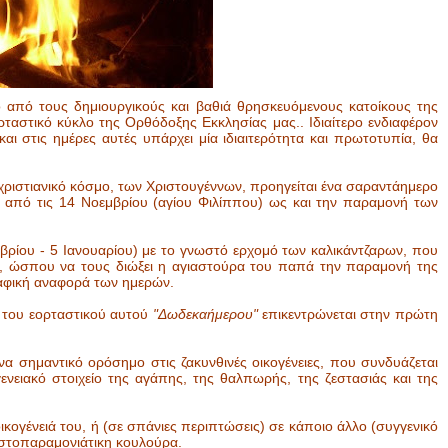
ο από τους δημιουργικούς και βαθιά θρησκευόμενους κατοίκους της
ρταστικό κύκλο της Ορθόδοξης Εκκλησίας μας.. Ιδιαίτερο ενδιαφέρον
αι στις ημέρες αυτές υπάρχει μία ιδιαιτερότητα και πρωτοτυπία, θα
χριστιανικό κόσμο, των Χριστουγέννων, προηγείται ένα σαραντάημερο
ει από τις 14 Νοεμβρίου (αγίου Φιλίππου) ως και την παραμονή των
βρίου - 5 Ιανουαρίου) με το γνωστό ερχομό των καλικάντζαρων, που
, ώσπου να τους διώξει η αγιαστούρα του παπά την παραμονή της
αφική αναφορά των ημερών.
 του εορταστικού αυτού
"Δωδεκαήμερου"
επικεντρώνεται στην πρώτη
να σημαντικό ορόσημο στις ζακυνθινές οικογένειες, που συνδυάζεται
γενειακό στοιχείο της αγάπης, της θαλπωρής, της ζεστασιάς και της
ικογένειά του, ή (σε σπάνιες περιπτώσεις) σε κάποιο άλλο (συγγενικό
ιστοπαραμονιάτικη κουλούρα.