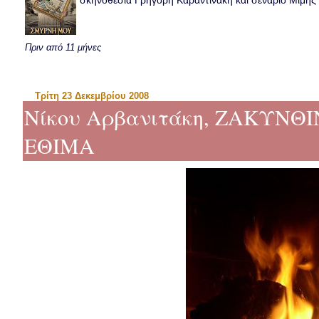
σκηνοθεσία Γρηγόρη Καραντινάκη και σενάριο Μιμής Ντ
Πριν από 11 μήνες
Τρίτη 23 Δεκεμβρίου 2008
Νίκου Αρβανιτάκη, ΖΑΚΥΝΘ
ΕΘΙΜΑ