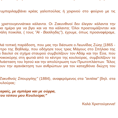
συμπεριλαμβάνει κρέας γαλοπούλας ή χοιρινού στο φούρνο με τις
χριστουγεννιάτικα κάλαντα. Οι Ζακυνθινοί δεν έλεγαν κάλαντα την
 ημέρα για να βγει και να πει κάλαντα; Όλοι προετοιμάζονταν και
άλη ποικιλία, ( τους
"Αϊ - Βασίληδες"
), έχουμε, όπως προαναφέραμε,
λιά τοπική παράδοση, που μας την διέσωσε ο Λεωνίδας Ζώης [1865 -
 άστρο της Βηθλεέμ, που οδήγησε τους τρεις Μάγους στο Σπήλαιο της
ι δαυλοί σε σχήμα σταυρού συμβολίζουν τον Αδάμ και την Εύα, που
τονοικοκύρης στη φωτιά από το κέντρο της κουλούρας, συμβολίζουν τα
ν Ανάσταση του Ιησού και την απολύτρωση των Πρωτοπλάστων. Τέλος
χνουν την αγανάκτηση των ανθρώπων για τον καταχθόνιο διώχτη του
"Ζακυθινός Σπουργίτης"
(1884), αναφερόμενος στα
"αντέτια"
[δηλ. στα
κουλούρας:
αραίς, με σμπάρα και με ούρρα,
του τόπου μου Κουλούρα;"
Καλά Χριστούγεννα!