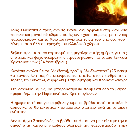
Τους τελευταίους τρεις αιώνες έχουν διαμορφωθεί στη Ζάκυνθ
ποικίλα και μοναδικά έθιμα που έχουν σχέση, κυρίως, με τον εο
παρουσιάζουν και τα Χριστουγεννιάτικα έθιμα του νησιού, που κ
λέγαμε, από άλλες περιοχές του ελλαδικού χώρου.
Βέβαια πριν από τον εορτασμό της μεγάλης αυτής ημέρας για το 
νηστείας και ψυχοπνευματικής προετοιμασίας, το οποίο ξεκινά
Χριστουγέννων (24 Δεκεμβρίου).
Κατόπιν ακολουθεί το
"Δωδεκαήμερο"
ή
"Δωδεκάμερο"
(25 Δεκεμ
θα κάνουν ένα σωρό πειράγματα και αταξίες στους ανθρώπους
εορτής των Φώτων, σύμφωνα με την όμορφη και πλούσια λαογρ
Στη Ζάκυνθο, όμως, θα μπορούσαμε να πούμε ότι όλο το βάρος
ημέρα, δηλ. στην Παραμονή των Χριστουγέννων.
Η ημέρα αυτή και για ακριβολογούμε το βράδυ αυτό, αποτελεί έ
αρμονικά το θρησκευτικό - λατρευτικό στοιχείο μαζί με το οικο
ενότητας.
Δεν υπάρχει Ζακυνθινός το βράδυ αυτό που να μην είναι με την ο
όμως) σπίτι και να μην κόψουν όλοι μαζί την πατροπαράδοτη χρ