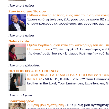
Πριν από 3 ημέρες
Στον ίσκιο του Ήσκιου
Πέθανε ο Λάκης Χαλκιάς, ένας από τους σημαντικό
Έφυγε από τη ζωή στις 2 Αυγούστου, σε ηλικία 82 ετ
σημαντικότερους εκπροσώπους της μουσικής μας παρ
Πριν από 3 ημέρες
NaturaZante
Ομιλία Βαρθολομαίου κατά την ανακήρυξή του σε Επ
Πανεπιστημίου
-
*Ὁμιλία τῆς Α. Θ. Παναγιότητος τοῦ
τήν ἀνακήρυξίν Του εἰς «Ἐπίτιμον Καθηγητήν» τοῦ Τ
Πριν από 5 εβδομάδες
ORTHODOXY & ORTHOPRAXY
ECUMENICAL PATRIARCH BARTHOLOMEW: “ECUM
INERTIA”
-
VILNIUS, 8 JUNE 2026 *** Your Eminence 
brother in the Lord, Your Eminences, Excellencies, G
Πριν από 1 μήνα
βουστροφηδόν
Σμύρνη μου αγαπημένη
-
Η *Σμύρνη μου αγαπημένη* ε