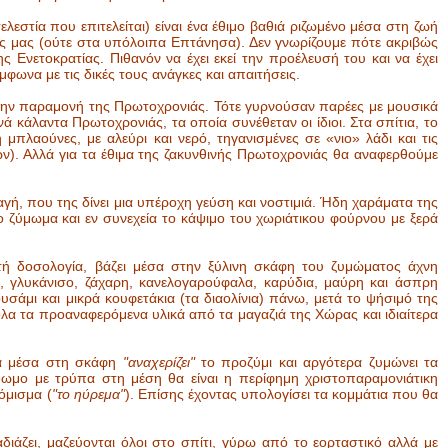
λεστία που επιτελείται) είναι ένα έθιμο βαθιά ριζωμένο μέσα στη ζωή
ας μας (ούτε στα υπόλοιπα Επτάνησα). Δεν γνωρίζουμε πότε ακριβώς
ης Ενετοκρατίας. Πιθανόν να έχει εκεί την προέλευσή του και να έχει
φωνα με τις δικές τους ανάγκες και απαιτήσεις.
 την παραμονή της Πρωτοχρονιάς. Τότε γυρνούσαν παρέες με μουσικά
νά κάλαντα Πρωτοχρονιάς, τα οποία συνέθεταν οι ίδιοι. Στα σπίτια, το
μπλαούνες, με αλεύρι και νερό, τηγανισμένες σε «νιο» λάδι και τις
ν). Αλλά για τα έθιμα της ζακυνθινής Πρωτοχρονιάς θα αναφερθούμε
αγή, που της δίνει μια υπέροχη γεύση και νοστιμιά. Ήδη χαράματα της
 ζύμωμα και εν συνεχεία το κάψιμο του χωριάτικου φούρνου με ξερά
τή δοσολογία, βάζει μέσα στην ξύλινη σκάφη του ζυμώματος άχνη
ο, γλυκάνισο, ζάχαρη, κανελογαρούφαλα, καρύδια, μαύρη και άσπρη
υσάμι και μικρά κουφετάκια (τα διαολίνια) πάνω, μετά το ψήσιμό της
 όλα τα προαναφερόμενα υλικά από τα μαγαζιά της Χώρας και ιδιαίτερα
κά μέσα στη σκάφη
"αναχερίζει"
το προζύμι και αργότερα ζυμώνει τα
ωμο με τρύπα στη μέση θα είναι η περίφημη χριστοπαραμονιάτικη
όμισμα (
"το ηύρεμα"
). Επίσης έχοντας υπολογίσει τα κομμάτια που θα
ιάζει, μαζεύονται όλοι στο σπίτι, γύρω από το εορταστικό αλλά με