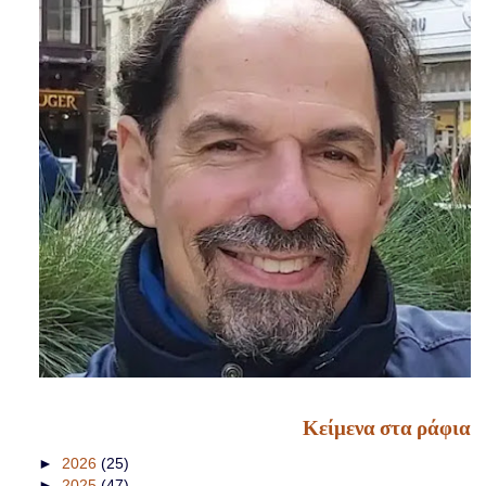
Κείμενα στα ράφια
►
2026
(25)
►
2025
(47)