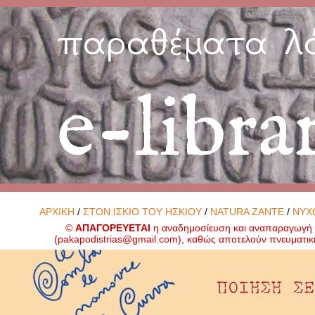
παραθέματα λ
e-libra
ΑΡΧΙΚΗ
/
ΣΤΟΝ ΙΣΚΙΟ ΤΟΥ ΗΣΚΙΟΥ
/
NATURA ZANTE
/
ΝΥΧ
©
ΑΠΑΓΟΡΕΥΕΤΑΙ
η αναδημοσίευση και αναπαραγωγή ο
(
pakapodistrias@gmail.com
), καθώς αποτελούν πνευματικ