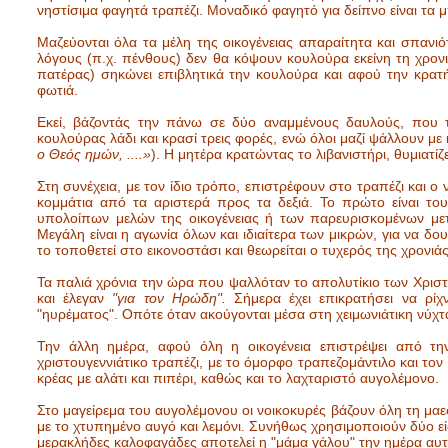
νηστίσιμα φαγητά τραπέζι. Μοναδικό φαγητό για δείπνο είναι τα μ
Μαζεύονται όλα τα μέλη της οικογένειας απαραίτητα και σπανιό
λόγους (π.χ. πένθους) δεν θα κόψουν κουλούρα εκείνη τη χρονι
πατέρας) σηκώνει επιβλητικά την κουλούρα και αφού την κρατήσ
φωτιά.
Εκεί, βάζοντάς την πάνω σε δύο αναμμένους δαυλούς, που τ
κουλούρας λάδι και κρασί τρεις φορές, ενώ όλοι μαζί ψάλλουν με
ο Θεός ημών, ....»
). Η μητέρα κρατώντας το λιβανιστήρι, θυμιατίζει
Στη συνέχεια, με τον ίδιο τρόπο, επιστρέφουν στο τραπέζι και ο 
κομμάτια από τα αριστερά προς τα δεξιά. Το πρώτο είναι το
υπολοίπων μελών της οικογένειας ή των παρευρισκομένων μετά
Μεγάλη είναι η αγωνία όλων και ιδιαίτερα των μικρών, για να δο
το τοποθετεί στο εικονοστάσι και θεωρείται ο τυχερός της χρονιάς
Τα παλιά χρόνια την ώρα που ψαλλόταν το απολυτίκιο των Χριστο
και έλεγαν
"για τον Ηρώδη".
Σήμερα έχει επικρατήσει να ρίχ
"ηυρέματος". Οπότε όταν ακούγονται μέσα στη χειμωνιάτικη νύχτα, 
Την άλλη ημέρα, αφού όλη η οικογένεια επιστρέψει από τη
χριστουγεννιάτικο τραπέζι, με το όμορφο τραπεζομάντιλο και το
κρέας με αλάτι και πιπέρι, καθώς και το λαχταριστό αυγολέμονο.
Στο μαγείρεμα του αυγολέμονου οι νοικοκυρές βάζουν όλη τη μαεσ
με το χτυπημένο αυγό και λεμόνι. Συνήθως χρησιμοποιούν δύο είδη
μερακλήδες καλοφαγάδες αποτελεί η "μάμα γάλου" την ημέρα αυτή