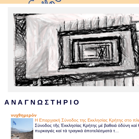
Α Ν Α Γ Ν Ω Σ Τ Η Ρ Ι Ο
νυχθημερόν
Η Επαρχιακή Σύνοδος της Εκκλησίας Κρήτης στο 
Σύνοδος τῆς Ἐκκλησίας Κρήτης μέ βαθειά ὀδύνη καί θ
πυρκαγιές καί τά τραγικά ἀποτελέσματά τ...