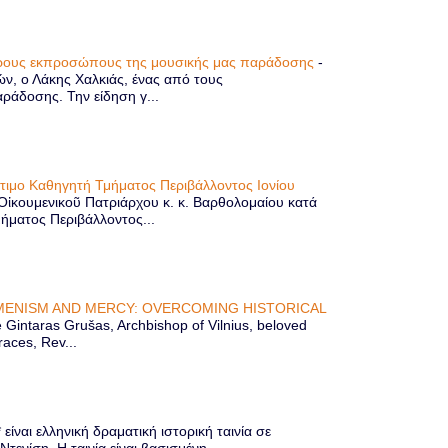
τερους εκπροσώπους της μουσικής μας παράδοσης
-
ών, ο Λάκης Χαλκιάς, ένας από τους
άδοσης. Την είδηση γ...
ίτιμο Καθηγητή Τμήματος Περιβάλλοντος Ιονίου
 Οἰκουμενικοῦ Πατριάρχου κ. κ. Βαρθολομαίου κατά
μήματος Περιβάλλοντος...
ENISM AND MERCY: OVERCOMING HISTORICAL
Gintaras Grušas, Archbishop of Vilnius, beloved
races, Rev...
ίναι ελληνική δραματική ιστορική ταινία σε