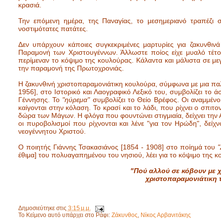
κρασιά.
Την επόμενη ημέρα, της Παναγίας, το μεσημεριανό τραπέζι 
νοστιμότατες πατάτες.
Δεν υπάρχουν κάποιες συγκεκριμένες μαρτυρίες για ζακυνθινά 
Παραμονή των Χριστουγέννων. Άλλωστε ποίος είχε μυαλό τέτοια
περίμεναν το κόψιμο της κουλούρας. Κάλαντα και μάλιστα σε μεγ
την παραμονή της Πρωτοχρονιάς.
Η ζακυνθινή χριστοπαραμονιάτικη κουλούρα, σύμφωνα με μια πα
1956], στο Ιστορικό και Λαογραφικό Λεξικό του, συμβολίζει το
Γέννησης. Το
"ηύρεμα"
συμβολίζει το Θείο Βρέφος. Οι αναμμένο
καίγονται στην κόλαση. Το κρασί και το λάδι, που ρίχνει ο σπι
δώρα των Μάγων. Η φλόγα που φουντώνει στιγμιαία, δείχνει τη
οι πυροβολισμοί που ρίχνονται και λένε "για τον Ηρώδη", δεί
νεογέννητου Χριστού.
Ο ποιητής Γιάννης Τσακασιάνος [1854 - 1908] στο ποίημά του
έθιμα] του πολυαγαπημένου του νησιού, λέει για το κόψιμο της 
"Πού αλλού σε κόβουν με χ
χριστοπαραμονιάτικη 
Δημοσιεύτηκε στις
3:15 μ.μ.
Το Κείμενο αυτό υπάρχει στο Ράφι:
Ζάκυνθος
,
Νίκος Αρβανιτάκης