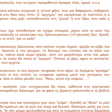
πρόκολα, που τα έχουν προμηθευτεί έγκαιρα, ελιές, κρασί, κ.ο.κ.
τατα κάποιοι συγγενείς ή στενοί φίλοι, που για διάφορους σοβαρούς
ά στο δικό τους σπίτι. Ο "αρχηγός" της οικογένειας (ο παππούς ή ο
ουν όλοι μαζί, κατευθύνονται στη "γωνιά" ή στο τζάκι, που καίει η
ους έχει τοποθετήσει σε σχήμα σταυρού, ρίχνει από το κενό της
 κατάνυξη το απολυτίκιο των Χριστουγέννων (
«Η γέννησίς Σου, Χριστέ,
 το σπίτι "για το καλό".
νοικοκύρης ξεκινώντας από κάποιο τυχαίο σημείο, αρχίζει να κόβει ίσα
υ Χριστού ή του φτωχού, το δεύτερο του σπιτιού και τα άλλα των
, πάντα κατά σειρά ηλικίας, από τον μεγαλύτερο στον πιο μικρό.
υν σε ποιόν θα πέσει το
"ηύρεμα".
Όποιος το βρει, αφού το ασπαστεί,
 που έρχεται.
υγέννων, οι νέοι έριχναν τουφεκιές στον αέρα, τα λεγόμενα
"σμπάρα"
νουν οι πιο πολλοί τις τουφεκιές αμέσως μετά την ανεύρεση του
λένε οι άλλοι μεταξύ τους: "Άκου, αυτοί την κόψανε, ...".
ν εκκλησία, που υποχρεωτικά θα πάνε, κάθονται στο εορταστικό
ν απαραίτητο διάκοσμο, για να φάνε τη βραστή γαλοπούλα ή το βοδινό
τρία τους και προσέχουν μην τους "κόψει", δηλαδή να "δέσει" το ρύζι
 κρεάτων για να γίνει πιο παχύ και δυνατό. Ιδιαίτερος μεζές για τους
. Το όλο γεύμα ακολουθείται και από τα ονομαστά σπιτίσια βαρελίσια