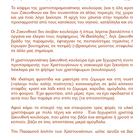
Το κόψιμο της χριστοπαραμονιάτικης κουλούρας (και η όλη ιεροτε
των Ζακυνθινών και δεν συναντάται σε άλλες περιοχές της χώρ
και για πoίο λόγο ξεκίνησε. Η αρχή του χάνεται στην περίοδο τ
προσαρμοστεί από τους κατοίκους του νησιού, κατάλληλα και σύμ
Οι Ζακυνθινοί δεν έκοβαν κουλούρα ή όπως λέγεται βασιλόπιτα
όργανα και έλεγαν τους περίφημους
"Αϊ-Βασίληδες",
δηλ. ζακυνθι
βράδυ της παραμονής, έφτιαχναν τις πεντανόστιμες τηγανίτες ή 
έτρωγαν βουτημένες σε πετιμέζι (=βρασμένος μούστος σταφυλιώ
σε άλλο μας σημείωμα.
Η χριστουγεννιάτικη ζακυνθινή κουλούρα έχει μια ξεχωριστή συντ
προπαραμονής των Χριστουγέννων η νοικοκυρά έχει ξεκινήσει το
λιόκλαρα για το ψήσιμο των χριστόψωμων (κουλούρων).
Με ιδιαίτερη φροντίδα και μαεστρία στο ζύμωμα και στη σωσ
(=αλεύρι πολύ καλής ποιότητας) κοσκινισμένη σε ψιλό κόσκιν
σταφίδα, κρασί και λάδι κατά το ζύμωμα, καρύδια, αμύγδαλα, σο
στο φούρνο. Έχει φροντίσει, από μέρες πριν, να έχει εφοδιαστεί
αυτά που δεν παράγει στο σπίτι της (τα σπιτσοπίπερα).
Αφού κάμει το σταυρό της και σταυρώσει τρεις φορές τα υλι
χριστόψωμα με πολύ τέχνη και κόπο . Ένα ξεχωριστό χριστόψ
ζακυνθινή κουλούρα, που μέσα της βάζει ένα ασημένιο ή χρυσό ν
κοπούν, βάζει σε ίσες αποστάσεις μικρά αμύγδαλα.
Την Παραμονή λοιπόν των Χριστουγέννων, μόλις αρχίζει να βραδ