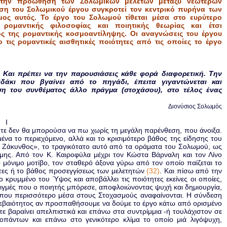
 την προώθηση των Σολωμικών μελετών μεταξύ νεώτερων
ιση του Σολωμικού έργου συγκροτεί τον κεντρικό πυρήνα των
ος αυτός. Το έργο του Σολωμού τίθεται μέσα στο ευρύτερο
ρομαντικής φιλοσοφίας και ποιητικής θεωρίας και έτσι
ός της ρομαντικής κοσμοαντίληψης. Οι αναγνώσεις του έργου
 τις ρομαντικές αισθητικές ποιότητες από τις οποίες το έργο
. Kαι πρέπει να την παρουσιάσεις
κάθε φορά διαφορετική. Την
ιδάκι
που βγαίνει από το πηγάδι, έπειτα γιγαντώνεται και
ση του συνθέματος άλλο πράγμα (στοχάσου), στο τέλος ένας
Διονύσιος Σολωμός
Ι
τε δεν θα μπορούσα να πω χωρίς τη μεγάλη παρένθεση, που άνοιξα.
μένα το περιεχόμενο, αλλά και το κρισιμότερο βάθος της είδησης του
ς Ζάκυνθος», το τραγικότατο αυτό από τα οράματα του Σολωμού, ως
αμης. Από τον Κ. Καιροφύλα μέχρι τον Κώστα Βάρναλη και τον Λίνο
ο μόνιμο μοτίβο, τον σταθερό άξονα γύρω από τον οποίο παίζεται το
τητες ή το βάθος προσεγγίσεως των μελετητών
(32)
. Και πίσω από την
 κρυμμένο του Ύψος και αποβάλλει τις ποιότητες εκείνες οι οποίες,
τιγμές που ο πoιητής μπόρεσε, αποφλοιώνοντας ψυχή και δημιουργία,
ς που περισσότερο μέσα στους Στοχασμούς αναφαίνονται. Η σύνδεση
 βεβαιότητος αν προσπαθήσουμε να δούμε το έργο κάτω από ορισμένο
βαραίνει απελπιστικά και επάνω στα συντρίμμια -ή τουλάχιστον σε
πάντων και επάνω στο γενικότερο κλίμα το οποίο μιά λιγόψυχη,