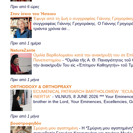
Πριν από 6 ώρες
Στον ίσκιο του Ήσκιου
Έφυγε από τη ζωή ο συγγραφέας Γιάννης Γρηγοράκ
συγγραφέας Γιάννης Γρηγοράκης. Ο Γιάννης Γρηγορά
τριάντα χρόνια άσ...
Πριν από 1 ημέρα
NaturaZante
Ομιλία Βαρθολομαίου κατά την ανακήρυξή του σε Επ
Πανεπιστημίου
-
*Ὁμιλία τῆς Α. Θ. Παναγιότητος τοῦ
τήν ἀνακήρυξίν Του εἰς «Ἐπίτιμον Καθηγητήν» τοῦ Τ
Πριν από 1 μήνα
ORTHODOXY & ORTHOPRAXY
ECUMENICAL PATRIARCH BARTHOLOMEW: “ECUM
INERTIA”
-
VILNIUS, 8 JUNE 2026 *** Your Eminence 
brother in the Lord, Your Eminences, Excellencies, G
Πριν από 1 μήνα
βουστροφηδόν
Σμύρνη μου αγαπημένη
-
Η *Σμύρνη μου αγαπημένη* ε