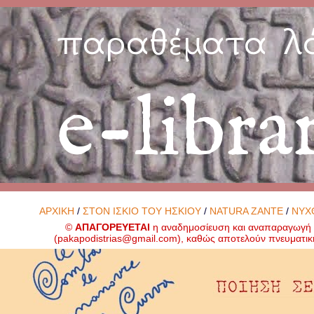
παραθέματα λ
e-libra
ΑΡΧΙΚΗ
/
ΣΤΟΝ ΙΣΚΙΟ ΤΟΥ ΗΣΚΙΟΥ
/
NATURA ZANTE
/
ΝΥΧ
©
ΑΠΑΓΟΡΕΥΕΤΑΙ
η αναδημοσίευση και αναπαραγωγή ο
(
pakapodistrias@gmail.com
), καθώς αποτελούν πνευματικ