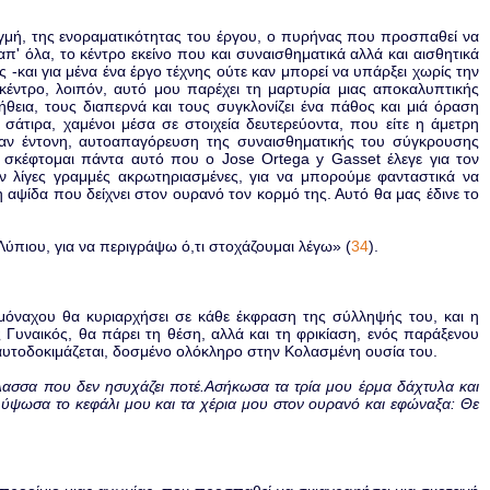
μή, της ενοραματικότητας τoυ έργου, ο πυρήνας που προσπαθεί να
π' όλα, το κέντρο εκείνο που και συναισθηματικά αλλά και αισθητικά
και για μένα ένα έργο τέχνης ούτε καν μπορεί να υπάρξει χωρίς την
κέντρο, λοιπόν, αυτό μου παρέχει τη μαρτυρία μιας αποκαλυπτικής
θεια, τους διαπερνά και τους συγκλονίζει ένα πάθος και μιά όραση
άτιρα, χαμένοι μέσα σε στοιχεία δευτερεύοντα, που είτε η άμετρη
μιαν έντονη, αυτοαπαγόρευση της συναισθηματικής του σύγκρουσης
σκέφτομαι πάντα αυτό που ο Jose Ortega y Gasset έλεγε για τον
υν λίγες γραμμές ακρωτηριασμένες, για να μπορούμε φανταστικά να
ψίδα που δείχνει στον ουρανό τον κορμό της. Αυτό θα μας έδινε το
Λύπιου, για να περιγράψω ό,τι στοχάζουμαι λέγω» (
34
).
μόναχου θα κυριαρχήσει σε κάθε έκφραση της σύλληψής του, και η
 Γυναικός, θα πάρει τη θέση, αλλά και τη φρικίαση, ενός παράξενου
 αυτοδοκιμάζεται, δοσμένο ολόκληρο στην Κολασμένη ουσία του.
λασσα που δεν ησυχάζει ποτέ.Ασήκωσα τα τρία μου έρμα δάχτυλα και
ύψωσα το κεφάλι μου και τα χέρια μου στον ουρανό και εφώναξα: Θε