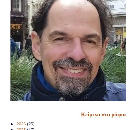
Κείμενα στα ράφια
►
2026
(25)
►
2025
(47)