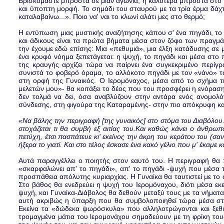
Βρισκόμαστε μπροστά σε μιαν αγωνία, ή καλύτερα μπροστά στο π
και ύποπτη μορφή. Το σημάδι του σταυρού με τα τρία έρμα δάχτ
καταλαβαίνω...». Ποιο να' ναι το κλωνί αλάτι μες στο θερμό;
Η εντύπωση μιας μυστικής αναζήτησης κάπου σ' ένα πηγάδι, το 
και άδικους είναι τα πρώτα βήματα μέσα στον ζόφο των πραγμά
την έχουμε εδώ επίσης: Μια «πεθυμιά», μια έλξη κατάδυσης σε μ
ένα κρυφό νόημα ξεπετάγεται: η ψυχή, το πηγάδι και μέσα στο
της κραυγής αρχίζει τώρα να παίρνει ένα συγκεκριμένο περίγρ
συνιστά το φοβερό όραμα, το αλλόκοτο πηγάδι με τον «νάνο» τ
στη ορφή της Γυναικός. Ο Ιερομόναχος, μέσα από το σχήμα τη
μελετών μου»- θα κοιτάξει το δέος που του προσφέρει η ενόραση,
δεν τολμά να δει, όσα αναβλύζουν στην αντάρα ενός ανομολό
σύνδεσης, στη φιγούρα της Καταραμένης- στην πιο απόκρυφη και
«Να βάλης την περιγραφή [της γυναικός] στο στόμα του Διαβόλου.
στοχάζεται τι θα συμβή εξ αιτίας του.Kαι καθώς κάνει ο άνθρωπ
πετύχη, έτσι πασπάτευε κι' εκείνος την άκρη του κεράτου του (σ
ήξερα το γιατί. Και στο τέλος έσκασε ένα κακό γέλιο που μ' έκαμε κ
Αυτά παραγγέλλει ο ποιητής στον εαυτό του. Η περιγραφή θα π
«σκαρφαλώνει απ' το πηγάδι», απ' το πηγάδι -ψυχή που μέσα το
προσπάθεια απόλυτης κυριαρχίας. Η Γυναίκα θα ταυτιστεί με το 
Στο βάθος θα ενεδρεύει η ψυχή του Ιερομόναχου, διότι μέσα εκε
ψυχή, και Γυναίκα-Διάβολος θα δεθούν μεταξύ τους με τα νήματα 
αυτή ακριβώς η ύπαρξη που θα συμβολοποιηθεί τώρα μέσα στη 
Εκείνα τα «δώδεκα ψωρόσκυλα» που αλληλοτρώγονται και ξεθ
τρομαγμένα μάτια του lερομονάχου σημαδεύουν με τη φρίκη του