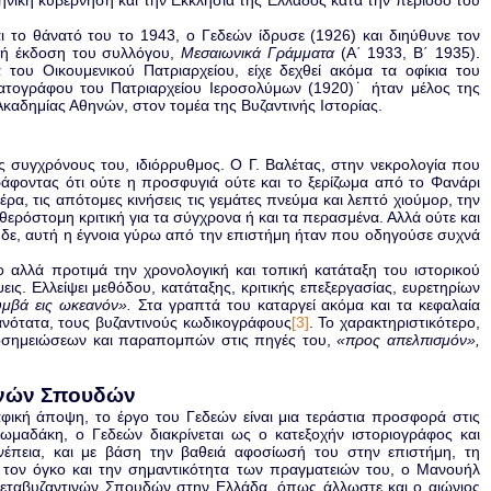
 το θάνατό του το 1943, ο Γεδεών ίδρυσε (1926) και διηύθυνε τον
κή έκδοση του συλλόγου,
Μεσαιωνικά Γράμματα
(Α΄ 1933, Β΄ 1935).
ου Οικουμενικού Πατριαρχείου, είχε δεχθεί ακόμα τα οφίκια του
ατογράφου του Πατριαρχείου Ιεροσολύμων (1920)˙ ήταν μέλος της
καδημίας Αθηνών, στον τομέα της Βυζαντινής Ιστορίας.
συγχρόνους του, ιδιόρρυθμος. Ο Γ. Βαλέτας, στην νεκρολογία που
γράφοντας ότι ούτε η προσφυγιά ούτε και το ξερίζωμα από το Φανάρι
ρα, τις απότομες κινήσεις τις γεμάτες πνεύμα και λεπτό χιούμορ, την
υθερόστομη κριτική για τα σύγχρονα ή και τα περασμένα. Αλλά ούτε και
τα δε, αυτή η έγνοια γύρω από την επιστήμη ήταν που οδηγούσε συχνά
ο αλλά προτιμά την χρονολογική και τοπική κατάταξη του ιστορικού
εις. Ελλείψει μεθόδου, κατάταξης, κριτικής επεξεργασίας, ευρετηρίων
μβά εις ωκεανόν».
Στα γραπτά του καταργεί ακόμα και τα κεφαλαία
νότατα, τους βυζαντινούς κωδικογράφους
[3]
. Το χαρακτηριστικότερο,
ποσημειώσεων και παραπομπών στις πηγές του,
«προς απελπισμόν»,
τινών Σπουδών
ραφική άποψη, το έργο του Γεδεών είναι μια τεράστια προσφορά στις
Τωμαδάκη, ο Γεδεών διακρίνεται ως ο κατεξοχήν ιστοριογράφος και
νέπεια, και με βάση την βαθειά αφοσίωσή του στην επιστήμη, τη
ι τον όγκο και την σημαντικότητα των πραγματειών του, ο Μανουήλ
Μεταβυζαντινών Σπουδών στην Ελλάδα, όπως άλλωστε και ο αιώνιος