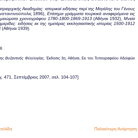
τριαρχικής Ακαδημίας: ιστορικαί ειδήσεις περί της Μεγάλης του Γένους
σταντινούπολις 1896),
Επίσημα γράμματα τουρκικά αναφερόμενα εις
μειώματα χρονογράφου 1780-1800-1869-1913
(Αθήναι 1932),
Μνεία
μερίδες: ειδήσεις εκ της ημετέρας εκκλησιαστικής ιστορίας 1500-1912
3
(Αθήναι 1939).
8.
της Βυζαντινής Φιλολογίας,
Έκδοσις 3η, Αθήναι, Εκ του Τυπογραφείου Αδελφών
τχ. 471, Σεπτέμβριος 2007, σελ. 104-107]
σελίδα
Παλαιότερη Ανάρτηση