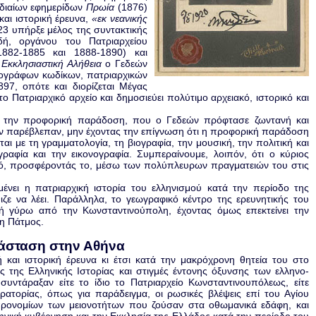
αδιαίων εφημερίδων
Πρωία
(1876)
και ιστορική έρευνα,
«εκ νεανικής
23 υπήρξε μέλος της συντακτικής
δή, οργάνου του Πατριαρχείου
1882-1885 και 1888-1890) και
ν
Εκκλησιαστική Αλήθεια
ο Γεδεών
ρογράφων κωδίκων, πατριαρχικών
97, οπότε και διορίζεται Μέγας
ο Πατριαρχικό αρχείο και δημοσιεύει πολύτιμο αρχειακό, ιστορικό και
ό την προφορική παράδοση, που ο Γεδεών πρόφτασε ζωντανή και
την παρέβλεπαν, μην έχοντας την επίγνωση ότι η προφορική παράδοση
αι με τη γραμματολογία, τη βιογραφία, την μουσική, την πολιτική και
γραφία και την εικονογραφία. Συμπεραίνουμε, λοιπόν, ότι ο κύριος
ικό, προσφέροντάς το, μέσω των πολύπλευρων πραγματειών του στις
ένει η πατριαρχική ιστορία του ελληνισμού κατά την περίοδο της
ε να λέει. Παράλληλα, το γεωγραφικό κέντρο της ερευνητικής του
ή γύρω από την Κωνσταντινούπολη, έχοντας όμως επεκτείνει την
 η Πάτμος.
ατάσταση στην Αθήνα
και ιστορική έρευνα κι έτσι κατά την μακρόχρονη θητεία του στο
 της Ελληνικής Ιστορίας και στιγμές έντονης όξυνσης των ελληνο-
υντάραξαν είτε το ίδιο το Πατριαρχείο Κωνσταντινουπόλεως, είτε
ρατορίας, όπως για παράδειγμα, οι ρωσικές βλέψεις επί του Αγίου
προνομίων των μειονοτήτων που ζούσαν στα οθωμανικά εδάφη, και
ηνική κυβέρνηση και την Εκκλησία της Ελλάδος κατά την περίοδο του