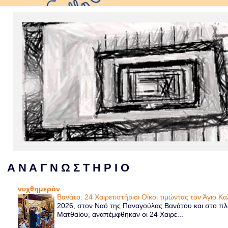
Α Ν Α Γ Ν Ω Σ Τ Η Ρ Ι Ο
νυχθημερόν
Βανάτο: 24 Χαιρετιστήριοι Οίκοι τιμώντας τον Άγιο Κ
2026, στον Ναό της Παναγούλας Βανάτου και στο πλα
Ματθαίου, αναπέμφθηκαν οι 24 Χαιρε...