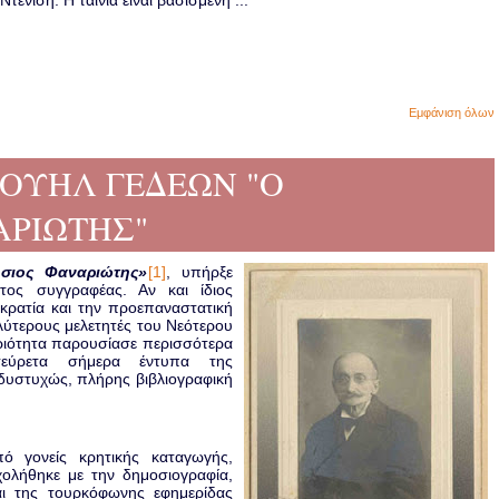
ενίση. Η ταινία είναι βασισμένη ...
Εμφάνιση όλων
ΑΝΟΥΗΛ ΓΕΔΕΩΝ "Ο
ΑΡΙΩΤΗΣ"
ήσιος Φαναριώτης»
[1]
, υπήρξε
τος συγγραφέας. Αν και ίδιος
κρατία και την προεπαναστατική
λύτερους μελετητές του Νεότερου
ριότητα παρουσίασε περισσότερα
σεύρετα σήμερα έντυπα της
δυστυχώς, πλήρης βιβλιογραφική
ό γονείς κρητικής καταγωγής,
ολήθηκε με την δημοσιογραφία,
αι της τουρκόφωνης εφημερίδας