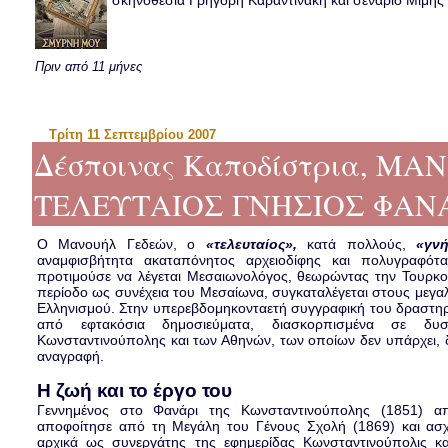
σκηνοθεσία Γρηγόρη Καραντινάκη και σενάριο Μιμής Ντ
Πριν από 11 μήνες
Τρίτη 11 Σεπτεμβρίου 2007
Δέσποινας Καποδίστρια, Μ
ΤΕΛΕΥΤΑΙΟΣ ΓΝΗΣΙΟΣ ΦΑΝ
Ο Μανουήλ Γεδεών, ο
«τελευταίος»,
κατά πολλούς,
«γν
αναμφισβήτητα ακαταπόνητος αρχειοδίφης και πολυγραφότα
προτιμούσε να λέγεται Μεσαιωνολόγος, θεωρώντας την Τουρκο
περίοδο ως συνέχεια του Μεσαίωνα, συγκαταλέγεται στους μεγα
Ελληνισμού. Στην υπερεβδομηκονταετή συγγραφική του δραστη
από εφτακόσια δημοσιεύματα, διασκορπισμένα σε δυ
Κωνσταντινούπολης και των Αθηνών, των οποίων δεν υπάρχει, 
αναγραφή.
Η ζωή και το έργο του
Γεννημένος στο Φανάρι της Κωνσταντινούπολης (1851) απ
αποφοίτησε από τη Μεγάλη του Γένους Σχολή (1869) και ασχ
αρχικά ως συνεργάτης της εφημερίδας Κωνσταντινούπολις κ