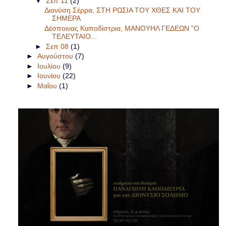
▼
Σεπ 11
(2)
Διονύση Σέρρα, ΣΤΗ ΡΩΣΙΑ ΤΟΥ ΧΘΕΣ ΚΑΙ ΤΟΥ
ΣΗΜΕΡΑ
Δέσποινας Καποδίστρια, ΜΑΝΟΥΗΛ ΓΕΔΕΩΝ "Ο
ΤΕΛΕΥΤΑΙΟ...
►
Σεπ 08
(1)
►
Αυγούστου
(7)
►
Ιουλίου
(9)
►
Ιουνίου
(22)
►
Μαΐου
(1)