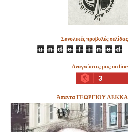
Συνολικές προβολές σελίδας
u
n
d
e
f
i
n
e
d
Αναγνώστες μας on line
3
Άπαντα ΓΕΩΡΓΙΟΥ ΛΕΚΚΑ