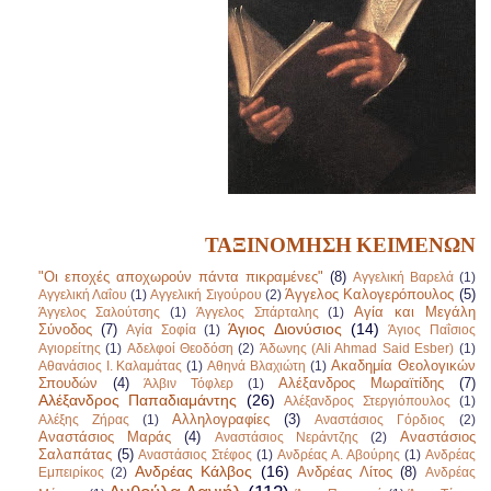
ΤΑΞΙΝΟΜΗΣΗ ΚΕΙΜΕΝΩΝ
"Οι εποχές αποχωρούν πάντα πικραμένες"
(8)
Αγγελική Βαρελά
(1)
Άγγελος Καλογερόπουλος
(5)
Αγγελική Λαΐου
(1)
Αγγελική Σιγούρου
(2)
Αγία και Μεγάλη
Άγγελος Σαλούτσης
(1)
Άγγελος Σπάρταλης
(1)
Άγιος Διονύσιος
(14)
Σύνοδος
(7)
Αγία Σοφία
(1)
Άγιος Παΐσιος
Αγιορείτης
(1)
Αδελφοί Θεοδόση
(2)
Άδωνης (Ali Ahmad Said Esber)
(1)
Ακαδημία Θεολογικών
Αθανάσιος Ι. Καλαμάτας
(1)
Αθηνά Βλαχιώτη
(1)
Σπουδών
(4)
Αλέξανδρος Μωραϊτίδης
(7)
Άλβιν Τόφλερ
(1)
Αλέξανδρος Παπαδιαμάντης
(26)
Αλέξανδρος Στεργιόπουλος
(1)
Αλληλογραφίες
(3)
Αλέξης Ζήρας
(1)
Αναστάσιος Γόρδιος
(2)
Αναστάσιος Μαράς
(4)
Αναστάσιος
Αναστάσιος Νεράντζης
(2)
Σαλαπάτας
(5)
Αναστάσιος Στέφος
(1)
Ανδρέας Α. Αβούρης
(1)
Ανδρέας
Ανδρέας Κάλβος
(16)
Ανδρέας Λίτος
(8)
Εμπειρίκος
(2)
Ανδρέας