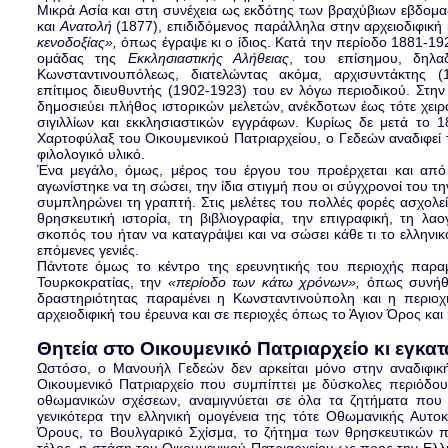
Μικρά Ασία και στη συνέχεια ως εκδότης των βραχύβιων εβδομ
και
Ανατολή
(1877), επιδιδόμενος παράλληλα στην αρχειοδιφική 
κενοδοξίας»,
όπως έγραψε κι ο ίδιος. Κατά την περίοδο 1881-19
ομάδας της
Εκκλησιαστικής Αλήθειας
, του επίσημου, δηλα
Κωνσταντινουπόλεως, διατελώντας ακόμα, αρχισυντάκτης (
επίτιμος διευθυντής (1902-1923) του εν λόγω περιοδικού. Στη
δημοσιεύει πλήθος ιστορικών μελετών, ανέκδοτων έως τότε χει
σιγιλλίων και εκκλησιαστικών εγγράφων. Κυρίως δε μετά το 18
Χαρτοφύλαξ του Οικουμενικού Πατριαρχείου, ο Γεδεών αναδιφεί τ
φιλολογικό υλικό.
Ένα μεγάλο, όμως, μέρος του έργου του προέρχεται και απ
αγωνίστηκε να τη σώσει, την ίδια στιγμή που οι σύγχρονοί του 
συμπληρώνει τη γραπτή. Στις μελέτες του πολλές φορές ασχολείτ
θρησκευτική ιστορία, τη βιβλιογραφία, την επιγραφική, τη λαο
σκοπός του ήταν να καταγράψει και να σώσει κάθε τι το ελλην
επόμενες γενιές.
Πάντοτε όμως το κέντρο της ερευνητικής του περιοχής παραμ
Τουρκοκρατίας, την
«περίοδο των κάτω χρόνων»,
όπως συνήθιζ
δραστηριότητας παραμένει η Κωνσταντινούπολη και η περιοχ
αρχειοδιφική του έρευνα και σε περιοχές όπως το Άγιον Όρος και
Θητεία στο Οικουμενικό Πατριαρχείο κι εγκ
Ωστόσο, ο Μανουήλ Γεδεών δεν αρκείται μόνο στην αναδιφική 
Οικουμενικό Πατριαρχείο που συμπίπτει με δύσκολες περιόδους
οθωμανικών σχέσεων, αναμιγνύεται σε όλα τα ζητήματα που σ
γενικότερα την ελληνική ομογένεια της τότε Οθωμανικής Αυτοκ
Όρους, το Βουλγαρικό Σχίσμα, το ζήτημα των θρησκευτικών 
τέλος, η στάση του Οικουμενικού Πατριαρχείου ως προς την Ελλ