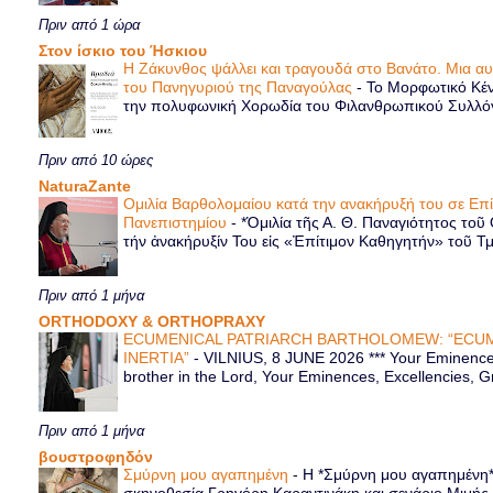
Πριν από 1 ώρα
Στον ίσκιο του Ήσκιου
Η Ζάκυνθος ψάλλει και τραγουδά στο Βανάτο. Μια α
του Πανηγυριού της Παναγούλας
-
Το Μορφωτικό Κέν
την πολυφωνική Χορωδία του Φιλανθρωπικού Συλλόγου
Πριν από 10 ώρες
NaturaZante
Ομιλία Βαρθολομαίου κατά την ανακήρυξή του σε Επ
Πανεπιστημίου
-
*Ὁμιλία τῆς Α. Θ. Παναγιότητος τοῦ
τήν ἀνακήρυξίν Του εἰς «Ἐπίτιμον Καθηγητήν» τοῦ Τ
Πριν από 1 μήνα
ORTHODOXY & ORTHOPRAXY
ECUMENICAL PATRIARCH BARTHOLOMEW: “ECUM
INERTIA”
-
VILNIUS, 8 JUNE 2026 *** Your Eminence 
brother in the Lord, Your Eminences, Excellencies, G
Πριν από 1 μήνα
βουστροφηδόν
Σμύρνη μου αγαπημένη
-
Η *Σμύρνη μου αγαπημένη* ε