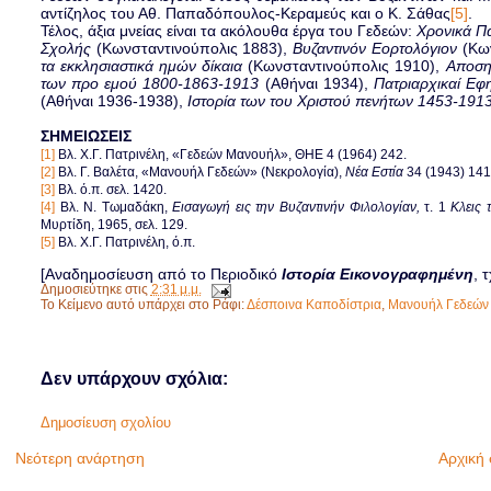
αντίζηλος του Αθ. Παπαδόπουλος-Κεραμεύς και ο Κ. Σάθας
[5]
.
Τέλος, άξια μνείας είναι τα ακόλουθα έργα του Γεδεών:
Χρονικά Πα
Σχολής
(Κωνσταντινούπολις 1883),
Βυζαντινόν Εορτολόγιον
(Κων
τα εκκλησιαστικά ημών δίκαια
(Κωνσταντινούπολις 1910),
Αποση
των προ εμού 1800-1863-1913
(Αθήναι 1934),
Πατριαρχικαί Εφη
(Αθήναι 1936-1938),
Ιστορία των του Χριστού πενήτων 1453-191
ΣΗΜΕΙΩΣΕΙΣ
[1]
Βλ. Χ.Γ. Πατρινέλη, «Γεδεών Μανουήλ», ΘΗΕ 4 (1964) 242.
[2]
Βλ. Γ. Βαλέτα, «Μανουήλ Γεδεών» (Νεκρολογία),
Νέα Εστία
34 (1943) 141
[3]
Βλ. ό.π. σελ. 1420.
[4]
Βλ. Ν. Τωμαδάκη,
Εισαγωγή εις την Βυζαντινήν Φιλολογίαν,
τ. 1
Κλεις 
Μυρτίδη, 1965, σελ. 129.
[5]
Βλ. Χ.Γ. Πατρινέλη, ό.π.
[Αναδημοσίευση από το Περιοδικό
Ιστορία Εικονογραφημένη
, 
Δημοσιεύτηκε στις
2:31 μ.μ.
Το Κείμενο αυτό υπάρχει στο Ράφι:
Δέσποινα Καποδίστρια
,
Μανουήλ Γεδεών
Δεν υπάρχουν σχόλια:
Δημοσίευση σχολίου
Νεότερη ανάρτηση
Αρχική 