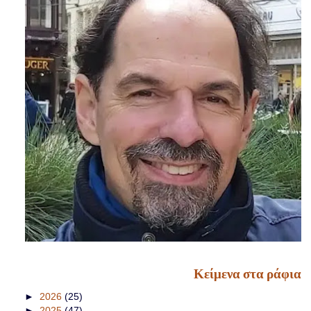
Κείμενα στα ράφια
►
2026
(25)
►
2025
(47)