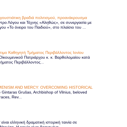
υγουστιάτικη βραδιά πολιτισμού, προανάκρουσμα
τρο Λόγου και Τέχνης «Αληθώς», σε συνεργασία με
 «Το όνειρο του Παιδιού», στο πλαίσιο του ...
ίτιμο Καθηγητή Τμήματος Περιβάλλοντος Ιονίου
 Οἰκουμενικοῦ Πατριάρχου κ. κ. Βαρθολομαίου κατά
μήματος Περιβάλλοντος...
ENISM AND MERCY: OVERCOMING HISTORICAL
Gintaras Grušas, Archbishop of Vilnius, beloved
races, Rev...
ίναι ελληνική δραματική ιστορική ταινία σε