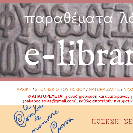
παραθέματα λ
e-libra
ΑΡΧΙΚΗ
/
ΣΤΟΝ ΙΣΚΙΟ ΤΟΥ ΗΣΚΙΟΥ
/
NATURA ZANTE
/
ΝΥΧ
©
ΑΠΑΓΟΡΕΥΕΤΑΙ
η αναδημοσίευση και αναπαραγωγή ο
(
pakapodistrias@gmail.com
), καθώς αποτελούν πνευματικ