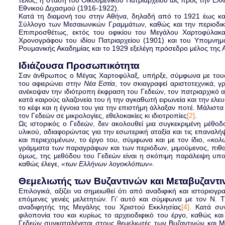
Εθνικού Διχασμού (1916-1922).
Κατά τη διαμονή του στην Αθήνα, δηλαδή από το 1921 έως και
Σύλλογο των Μεσαιωνικών Γραμμάτων, καθώς και την περιοδι
Επιπροσθέτως, εκτός του οφικίου του Μεγάλου Χαρτοφύλακα τ
Χρονογράφου του ιδίου Πατριαρχείου (1901) και του Υπομνημ
Ρουμανικής Ακαδημίας και το 1929 εξελέγη πρόσεδρο μέλος της Α
Ιδιάζουσα Προσωπικότητα
Σαν άνθρωπος ο Μέγας Χαρτοφύλαξ, υπήρξε, σύμφωνα με τους 
του αφιερώνει στην
Νέα Εστία
, τον σκιαγραφεί αριστοτεχνικά, 
ανέκοψαν την ιδιότροπη έκφραση του Γεδεών, τον πατριαρχικό αέ
κατά καιρούς αλαζονεία του ή την αγκαθωτή ειρωνεία και την ελε
το κέφι και η έγνοια του για την επιστήμη άλλαξαν ποτέ. Μάλισ
τον Γεδεών σε μικρολογίες, εθελοκακίες κι ιδιοτροπίες
[2]
.
Ως ιστορικός ο Γεδεών, δεν ακολουθεί μια συγκεκριμένη μέθοδ
υλικού, αδιαφορώντας για την εσωτερική αταξία και τις επαναλήψ
και περιεχομένων, το έργο του, σύμφωνα και με τον ίδιο,
«κολυ
γράμματα των παραγράφων και των περιόδων, μιμούμενος, πιθα
όμως, της μεθόδου του Γεδεών είναι η σκόπιμη παράλειψη υ
καθώς έλεγε,
«των Ελλήνων λογοκλόπων».
Θεμελιωτής των Βυζαντινών και Μεταβυζαν
Επιλογικά, αξίζει να σημειωθεί ότι από αναδιφική και ιστοριογ
επόμενες γενιές μελετητών. Γι’ αυτό και σύμφωνα με τον Ν. 
αναδιφητής της Μεγάλης του Χριστού Εκκλησίας
[4]
. Κατά συ
φιλοπονία του και κυρίως το αρχειοδιφικό του έργο, καθώς κα
Γεδεών συγκαταλέγεται στους θεμελιωτές των Βυζαντινών και 