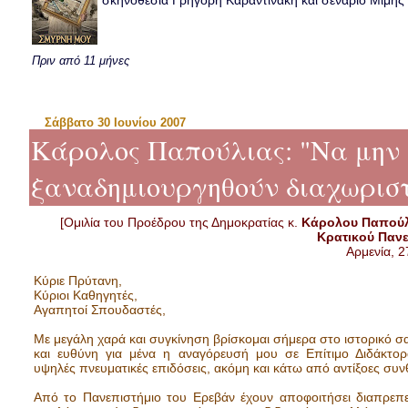
σκηνοθεσία Γρηγόρη Καραντινάκη και σενάριο Μιμής Ντ
Πριν από 11 μήνες
Σάββατο 30 Ιουνίου 2007
Κάρολος Παπούλιας: "Να μην 
ξαναδημιουργηθούν διαχωριστ
[Ομιλία του Προέδρου της Δημοκρατίας κ.
Κάρολου Παπού
Κρατικού Παν
Αρμενία, 2
Κύριε Πρύτανη,
Κύριοι Καθηγητές,
Αγαπητοί Σπουδαστές,
Με μεγάλη χαρά και συγκίνηση βρίσκομαι σήμερα στο ιστορικό σα
και ευθύνη για μένα η αναγόρευσή μου σε Επίτιμο Διδάκτορ
υψηλές πνευματικές επιδόσεις, ακόμη και κάτω από αντίξοες συν
Από το Πανεπιστήμιο του Ερεβάν έχουν αποφοιτήσει διαπρεπε