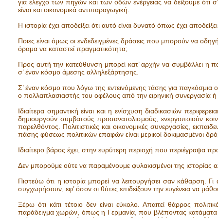
για έλεγχο των πηγών και των οδών ενέργειας να δείξουμε ότι 
είναι και οικονομικά αντιπαραγωγική.
Η ιστορία έχει αποδείξει ότι αυτό είναι δυνατό όπως έχει αποδεί
Ποιες είναι όμως οι ενδεδειγμένες δράσεις που μπορούν να οδη
όραμα να καταστεί πραγματικότητα;
Προς αυτή την κατεύθυνση μπορεί κατ’ αρχήν να συμβάλλει η πα
σ’ έναν κόσμο άμεσης αλληλεξάρτησης.
Σ’ έναν κόσμο που λόγω της εντεινόμενης τάσης για παγκόσμια
ο πολλαπλασιαστής του οφέλους από την ειρηνική συνεργασία ή τ
Ιδιαίτερα σημαντική είναι και η ενίσχυση διαδικασιών περιφερε
δημιουργούν συμβατούς προσανατολισμούς, ενεργοποιούν κοιν
παρελθόντος. Πολιτιστικές και οικονομικές συνεργασίες, εκπαιδ
πάσης φύσεως πολιτικών επαφών είναι μερικοί δοκιμασμένοι δρό
Ιδιαίτερο βάρος έχει, στην ευρύτερη περιοχή που περιέγραψα πρ
Δεν μπορούμε ούτε να παραμένουμε φυλακισμένοι της ιστορίας α
Πιστεύω ότι η ιστορία μπορεί να λειτουργήσει σαν κάθαρση. Γι 
συγχωρήσουν, εφ’ όσον οι θύτες επιδείξουν την ευγένεια να μάθο
Ξέρω ότι κάτι τέτοιο δεν είναι εύκολο. Απαιτεί θάρρος πολιτ
παράδειγμα χωρών, όπως η Γερμανία, που βλέποντας κατάματα τ