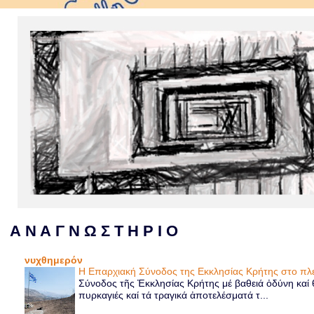
Α Ν Α Γ Ν Ω Σ Τ Η Ρ Ι Ο
νυχθημερόν
Η Επαρχιακή Σύνοδος της Εκκλησίας Κρήτης στο 
Σύνοδος τῆς Ἐκκλησίας Κρήτης μέ βαθειά ὀδύνη καί θ
πυρκαγιές καί τά τραγικά ἀποτελέσματά τ...