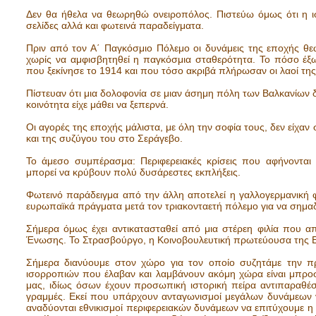
Δεν θα ήθελα να θεωρηθώ ονειροπόλος. Πιστεύω όμως ότι η ιστ
σελίδες αλλά και φωτεινά παραδείγματα.
Πριν από τον Α΄ Παγκόσμιο Πόλεμο οι δυνάμεις της εποχής θεω
χωρίς να αμφισβητηθεί η παγκόσμια σταθερότητα. Το πόσο έξω
που ξεκίνησε το 1914 και που τόσο ακριβά πλήρωσαν οι λαοί της 
Πίστευαν ότι μια δολοφονία σε μιαν άσημη πόλη των Βαλκανίων δ
κοινότητα είχε μάθει να ξεπερνά.
Οι αγορές της εποχής μάλιστα, με όλη την σοφία τους, δεν είχα
και της συζύγου του στο Σεράγεβο.
Το άμεσο συμπέρασμα: Περιφερειακές κρίσεις που αφήνονται 
μπορεί να κρύβουν πολύ δυσάρεστες εκπλήξεις.
Φωτεινό παράδειγμα από την άλλη αποτελεί η γαλλογερμανική φ
ευρωπαϊκά πράγματα μετά τον τριακονταετή πόλεμο για να σημα
Σήμερα όμως έχει αντικατασταθεί από μια στέρεη φιλία που 
Ένωσης. Το Στρασβούργο, η Κοινοβουλευτική πρωτεύουσα της Ε
Σήμερα διανύουμε στον χώρο για τον οποίο συζητάμε την π
ισορροπιών που έλαβαν και λαμβάνουν ακόμη χώρα είναι μπροσ
μας, ιδίως όσων έχουν προσωπική ιστορική πείρα αντιπαραθέσ
γραμμές. Εκεί που υπάρχουν ανταγωνισμοί μεγάλων δυνάμεων 
αναδύονται εθνικισμοί περιφερειακών δυνάμεων να επιτύχουμε η βί