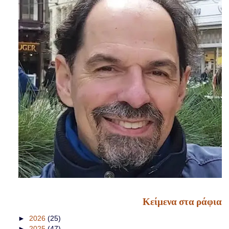
Κείμενα στα ράφια
►
2026
(25)
►
2025
(47)