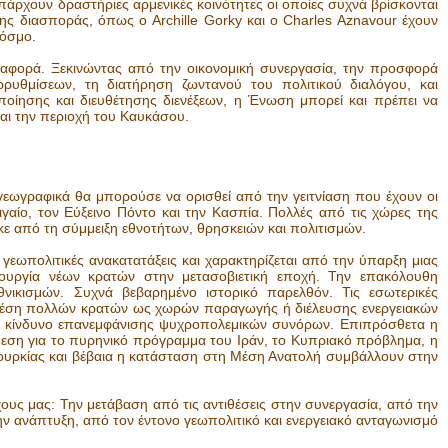
άρχουν δραστήριες αρμενικές κοινότητες οι οποίες συχνά βρίσκονται
ς διασποράς, όπως ο Archille Gorky και ο Charles Aznavour έχουν
κόσμο.
ναφορά. Ξεκινώντας από την οικονομική συνεργασία, την προσφορά
ρρυθμίσεων, τη διατήρηση ζωντανού του πολιτικού διαλόγου, και
οίησης και διευθέτησης διενέξεων, η Ένωση μπορεί και πρέπει να
και την περιοχή του Καυκάσου.
γεωγραφικά θα μπορούσε να ορισθεί από την γειτνίαση που έχουν οι
ιγαίο, τον Εύξεινο Πόντο και την Κασπία. Πολλές από τις χώρες της
κε από τη σύμμειξη εθνοτήτων, θρησκειών και πολιτισμών.
εωπολιτικές ανακατατάξεις και χαρακτηρίζεται από την ύπαρξη μιας
ιουργία νέων κρατών στην μετασοβιετική εποχή. Την επακόλουθη
νικισμών. Συχνά βεβαρημένο ιστορικό παρελθόν. Τις εσωτερικές
 θέση πολλών κρατών ως χωρών παραγωγής ή διέλευσης ενεργειακών
ν κίνδυνο επανεμφάνισης ψυχροπολεμικών συνόρων. Επιπρόσθετα η
άθεση για το πυρηνικό πρόγραμμα του Ιράν, το Κυπριακό πρόβλημα, η
Τουρκίας και βέβαια η κατάσταση στη Μέση Ανατολή συμβάλλουν στην
υς μας: Την μετάβαση από τις αντιθέσεις στην συνεργασία, από την
ην ανάπτυξη, από τον έντονο γεωπολιτικό και ενεργειακό ανταγωνισμό