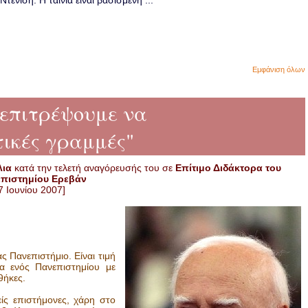
ενίση. Η ταινία είναι βασισμένη ...
Εμφάνιση όλων
επιτρέψουμε να
ικές γραμμές"
λια
κατά την τελετή αναγόρευσής του σε
Επίτιμο Διδάκτορα του
επιστημίου Ερεβάν
7 Ιουνίου 2007]
ς Πανεπιστήμιο. Είναι τιμή
α ενός Πανεπιστημίου με
θήκες.
ίς επιστήμονες, χάρη στο