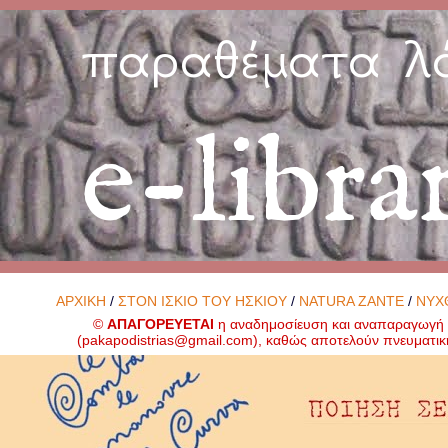
παραθέματα λ
e-libra
ΑΡΧΙΚΗ
/
ΣΤΟΝ ΙΣΚΙΟ ΤΟΥ ΗΣΚΙΟΥ
/
NATURA ZANTE
/
ΝΥΧ
©
ΑΠΑΓΟΡΕΥΕΤΑΙ
η αναδημοσίευση και αναπαραγωγή ο
(
pakapodistrias@gmail.com
), καθώς αποτελούν πνευματικ