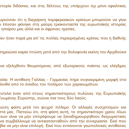
ορία διδάσκει, και στις δέλτους της υπάρχουν όχι μόνο εφιαλτικές
ρούσαν ότι η διαχείριση περιφερειακών κρίσεων μπορούσε να γίνει
 έπεσαν φάνηκε στη μαύρη τριακονταετία της ευρωπαϊκής ιστορίας
ηπείρου μας αλλά και οι άφρονες ηγεσίες.
εν ήταν παρά μια απ’ τις πολλές περιορισμένες κρίσεις που η διεθνής
ν σημειώσει καμία πτώση μετά από την δολοφονία εκείνη του Αρχιδούκα
να εξελιχθούν θεωρούμενες από εξωτερικούς παίκτες ως ελέγξιμες
ιλία: Η αντίθεση Γαλλίας - Γερμανίας πήρε συγκεκριμένη μορφή στα
δευθεί από το όνειδος του πολέμου των χαρακωμάτων.
αποτελεί έναν από στους σημαντικότερους πυλώνες της Ευρωπαϊκής
νωμένης Ευρώπης, ενώνει πια τους δύο λαούς.
ρώτη φάση μετά τον ψυχρό πόλεμο. Οι αλλαγές συσχετισμών και
τά μας. Πιστεύω ότι, στη φάση αυτή, το σημαντικότερο χρέος όλων
εων είναι να μην επιτρέψουμε να ξαναδημιουργηθούν διαχωριστικές
να συμβάλλουμε να αντικατασταθούν από την συνεργασία. Εκεί που
α να μην είναι επιλογή. Εκεί που εντείνονται γεωπολιτικές αντιθέσεις