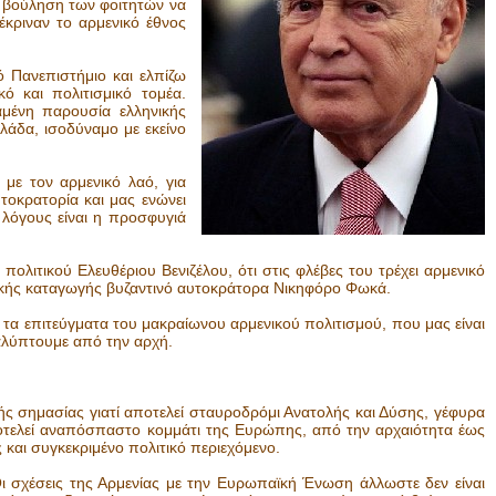
η βούληση των φοιτητών να
έκριναν το αρμενικό έθνος
ό Πανεπιστήμιο και ελπίζω
 και πολιτισμικό τομέα.
αμένη παρουσία ελληνικής
λάδα, ισοδύναμο με εκείνο
 με τον αρμενικό λαό, για
τοκρατορία και μας ενώνει
 λόγους είναι η προσφυγιά
πολιτικού Ελευθέριου Βενιζέλου, ότι στις φλέβες του τρέχει αρμενικό
ικής καταγωγής βυζαντινό αυτοκράτορα Νικηφόρο Φωκά.
α επιτεύγματα του μακραίωνου αρμενικού πολιτισμού, που μας είναι
καλύπτουμε από την αρχή.
κής σημασίας γιατί αποτελεί σταυροδρόμι Ανατολής και Δύσης, γέφυρα
οτελεί αναπόσπαστο κομμάτι της Ευρώπης, από την αρχαιότητα έως
 και συγκεκριμένο πολιτικό περιεχόμενο.
ι σχέσεις της Αρμενίας με την Ευρωπαϊκή Ένωση άλλωστε δεν είναι