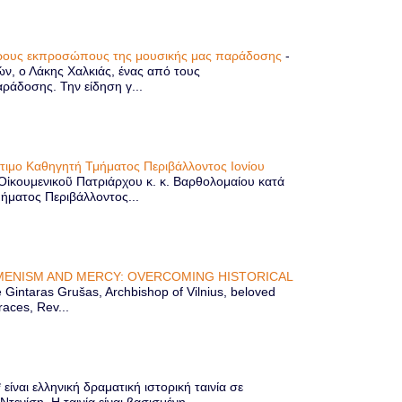
τερους εκπροσώπους της μουσικής μας παράδοσης
-
ών, ο Λάκης Χαλκιάς, ένας από τους
άδοσης. Την είδηση γ...
ίτιμο Καθηγητή Τμήματος Περιβάλλοντος Ιονίου
 Οἰκουμενικοῦ Πατριάρχου κ. κ. Βαρθολομαίου κατά
μήματος Περιβάλλοντος...
ENISM AND MERCY: OVERCOMING HISTORICAL
Gintaras Grušas, Archbishop of Vilnius, beloved
races, Rev...
ίναι ελληνική δραματική ιστορική ταινία σε