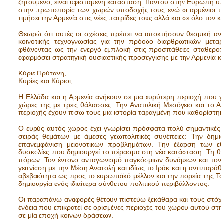
ζητούμενο, είναι υφιστάμενη κατάσταση. Παντού στην Ευρώπη υπ
στην πρωτοπορία των χωρών υποδοχής τους ενώ οι αρμένιοι τη
τιμήσει την Αρμενία στις νέες πατρίδες τους αλλά και σε όλο τον 
Θεωρώ ότι αυτές οι σχέσεις πρέπει να αποκτήσουν θεσμική α
κοινοτικής τεχνογνωσίας για την πρόοδο διαρθρωτικών μετα
φθάνοντας ως την ενεργό εμπλοκή στις προσπάθειες σταθεροπ
εφαρμόσει στρατηγική ουσιαστικής προσέγγισης με την Αρμενία 
Κύριε Πρύτανη,
Κυρίες και Κύριοι,
Η Ελλάδα και η Αρμενία ανήκουν σε μια ευρύτερη περιοχή που 
χώρες της με τρεις θάλασσες: Την Ανατολική Μεσόγειο και το Α
περιοχής έχουν πίσω τους μια ιστορία ταραγμένη που καθορίστη
Ο ευρύς αυτός χώρος έχει γνωρίσει πρόσφατα πολύ σημαντικές γ
σειράς θεμάτων με άμεσες γεωπολιτικές συνέπειες: Την δημ
επανεμφάνιση μειονοτικών προβλημάτων. Την έξαρση των εθ
δυσκολίες που δημιουργεί το πέρασμα στη νέα κατάσταση. Τη
πόρων. Τον έντονο ανταγωνισμό παγκόσμιων δυνάμεων και το
γειτνίαση με την Μέση Ανατολή και ιδίως το Ιράκ και η αντιπαρ
αβεβαιότητα ως προς το ευρωπαϊκό μέλλον και την πορεία της 
δημιουργία ενός ιδιαίτερα σύνθετου πολιτικού περιβάλλοντος.
Οι παραπάνω αναφορές θέτουν πιστεύω ξεκάθαρα και τους στόχο
ένδεια που επικρατεί σε ορισμένες περιοχές του χώρου αυτού στ
σε μία εποχή κοινών δράσεων.