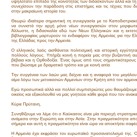
υψηλότατο επίπεδο της κοινότητας των διδασκόντων αλλά και τ
συνεχίσουν την παράδοση στις επιστήμες και τις τέχνες που δι
στην μακραίωνη ιστορία του.
Θεωρώ ιδιαίτερα σημαντική τη συνεργασία με το Καποδιστριακ
να συνιστά την αρχή μόνο νέων συνεργασιών στον μορφωτικό
Άλλωστε, η διδασκαλία εδώ των Νέων Ελληνικών και η εκτετ
βιβλιογραφίας μαρτυρούν το ενδιαφέρον της Αρμενίας για την Ελ
της Ελλάδας προς την Αρμενία.
Ο ελληνικός λαός αισθάνεται πολιτισμική και ιστορική εγγύτητα
πολλούς λόγους. Υπήρξε κοινή η πορεία μας στην βυζαντινή αυ
βέβαια και η Ορθοδοξία. Ένας όμως από τους σημαντικότερους
που βιώσαμε με δραματικό τρόπο και με κοινή αιτία.
Την συγγένεια των λαών μας δείχνει και η αναφορά του μεγάλου 
αίμα λόγω των μετοικεσιών Αρμενίων στην Κρήτη από τον αρμεν
Εγώ προσωπικά αλλά και πολλοί συμπατριώτες μου θαυμάζουμε τ
οικείος και εξακολουθεί να μας γοητεύει κάθε φορά που τον ανα
Κύριε Πρύτανη,
Συνηθίζουμε να λέμε ότι ο Καύκασος είναι μία περιοχή στρατηγι
ανάμεσα στην Ευρώπη και στην Ασία. Στην πραγματικότητα απ
σήμερα και αυτή η πραγματικότητα είναι ώρα να αποκτήσει σαφές
Η Αρμενία έχει εκφράσει τον ευρωπαϊκό προσανατολισμό της. Ο