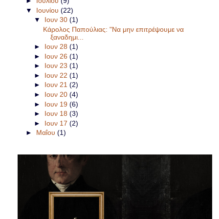
►
Ιουλίου
(9)
▼
Ιουνίου
(22)
▼
Ιουν 30
(1)
Κάρολος Παπούλιας: "Να μην επιτρέψουμε να
ξαναδημι...
►
Ιουν 28
(1)
►
Ιουν 26
(1)
►
Ιουν 23
(1)
►
Ιουν 22
(1)
►
Ιουν 21
(2)
►
Ιουν 20
(4)
►
Ιουν 19
(6)
►
Ιουν 18
(3)
►
Ιουν 17
(2)
►
Μαΐου
(1)