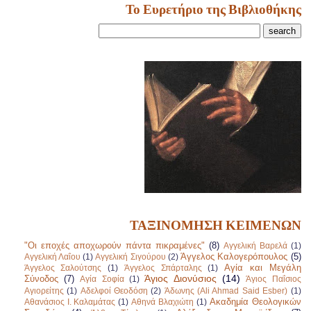
Το Ευρετήριο της Βιβλιοθήκης
ΤΑΞΙΝΟΜΗΣΗ ΚΕΙΜΕΝΩΝ
"Οι εποχές αποχωρούν πάντα πικραμένες"
(8)
Αγγελική Βαρελά
(1)
Άγγελος Καλογερόπουλος
(5)
Αγγελική Λαΐου
(1)
Αγγελική Σιγούρου
(2)
Αγία και Μεγάλη
Άγγελος Σαλούτσης
(1)
Άγγελος Σπάρταλης
(1)
Άγιος Διονύσιος
(14)
Σύνοδος
(7)
Αγία Σοφία
(1)
Άγιος Παΐσιος
Αγιορείτης
(1)
Αδελφοί Θεοδόση
(2)
Άδωνης (Ali Ahmad Said Esber)
(1)
Ακαδημία Θεολογικών
Αθανάσιος Ι. Καλαμάτας
(1)
Αθηνά Βλαχιώτη
(1)