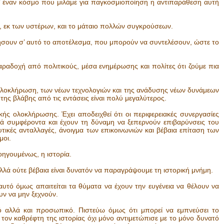
σ’ έναν κόσμο που μιλάμε για παγκοσμιοποίηση η αντιπαράθεση αυτή
ξει, εκ των υστέρων, και το μάταιο πολλών συγκρούσεων.
γήσουν σ’ αυτό το αποτέλεσμα, που μπορούν να συντελέσουν, ώστε το
ραδοχή από πολιτικούς, μέσα ενημέρωσης και πολίτες ότι ζούμε πια
 ολοκλήρωση, των νέων τεχνολογιών και της ανάδυσης νέων δυνάμεων
ης βλάβης από τις εντάσεις είναι πολύ μεγαλύτερος.
ιακής ολοκλήρωσης. Έχει αποδειχθεί ότι οι περιφερειακές συνεργασίες
ά συμφέροντα και έχουν τη δύναμη να ξεπερνούν επιβαρύνσεις του
ευτικές ανταλλαγές, άνοιγμα των επικοινωνιών και βέβαια επίταση των
μοι.
οηγουμένως, η ιστορία.
λλά ούτε βέβαια είναι δυνατόν να παραγράψουμε τη ιστορική μνήμη.
αυτό όμως απαιτείται τα θύματα να έχουν την ευγένεια να θέλουν να
υν να μην ξεχνούν.
ικό αλλά και προσωπικό. Πιστεύω όμως ότι μπορεί να εμπνεύσει το
ον καθρέφτη της ιστορίας όχι μόνο αντιμετώπισε με το μόνο δυνατό