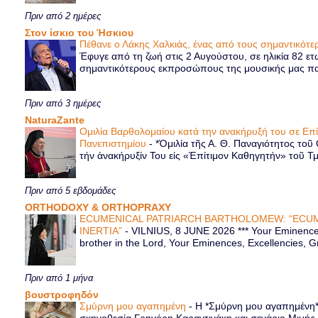
Πριν από 2 ημέρες
Στον ίσκιο του Ήσκιου
Πέθανε ο Λάκης Χαλκιάς, ένας από τους σημαντικό
Έφυγε από τη ζωή στις 2 Αυγούστου, σε ηλικία 82 ετ
σημαντικότερους εκπροσώπους της μουσικής μας παρ
Πριν από 3 ημέρες
NaturaZante
Ομιλία Βαρθολομαίου κατά την ανακήρυξή του σε Επ
Πανεπιστημίου
-
*Ὁμιλία τῆς Α. Θ. Παναγιότητος τοῦ
τήν ἀνακήρυξίν Του εἰς «Ἐπίτιμον Καθηγητήν» τοῦ Τ
Πριν από 5 εβδομάδες
ORTHODOXY & ORTHOPRAXY
ECUMENICAL PATRIARCH BARTHOLOMEW: “ECUM
INERTIA”
-
VILNIUS, 8 JUNE 2026 *** Your Eminence 
brother in the Lord, Your Eminences, Excellencies, G
Πριν από 1 μήνα
βουστροφηδόν
Σμύρνη μου αγαπημένη
-
Η *Σμύρνη μου αγαπημένη* ε