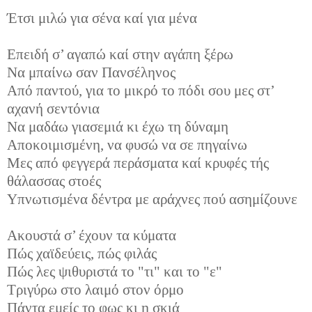
Έτσι μιλώ για σένα καί για μένα
Επειδή σ’ αγαπώ καί στην αγάπη ξέρω
Να μπαίνω σαν Πανσέληνος
Από παντού, για το μικρό το πόδι σου μες στ’
αχανή σεντόνια
Να μαδάω γιασεμιά κι έχω τη δύναμη
Αποκοιμισμένη, να φυσώ να σε πηγαίνω
Μες από φεγγερά περάσματα καί κρυφές τής
θάλασσας στοές
Υπνωτισμένα δέντρα με αράχνες πού ασημίζουνε
Ακουστά σ’ έχουν τα κύματα
Πώς χαϊδεύεις, πώς φιλάς
Πώς λες ψιθυριστά το "τι" και το "ε"
Τριγύρω στο λαιμό στον όρμο
Πάντα εμείς το φως κι η σκιά