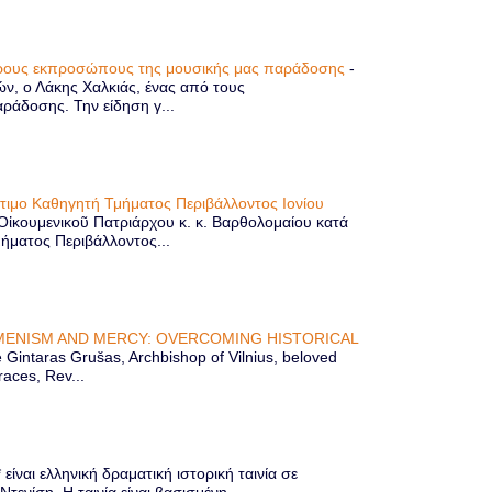
τερους εκπροσώπους της μουσικής μας παράδοσης
-
ών, ο Λάκης Χαλκιάς, ένας από τους
άδοσης. Την είδηση γ...
ίτιμο Καθηγητή Τμήματος Περιβάλλοντος Ιονίου
 Οἰκουμενικοῦ Πατριάρχου κ. κ. Βαρθολομαίου κατά
μήματος Περιβάλλοντος...
ENISM AND MERCY: OVERCOMING HISTORICAL
Gintaras Grušas, Archbishop of Vilnius, beloved
races, Rev...
ίναι ελληνική δραματική ιστορική ταινία σε