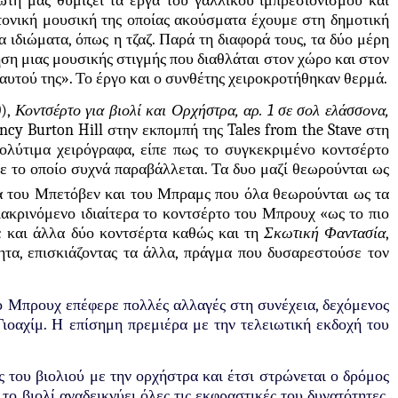
ώτη μας θυμίζει τα έργα του γαλλικού ιμπρεσιονισμού και
ατονική μουσική της οποίας ακούσματα έχουμε στη δημοτική
ιδιώματα, όπως η τζαζ. Παρά τη διαφορά τους, τα δύο μέρη
ση μιας μουσικής στιγμής που διαθλάται στον χώρο και στον
εαυτού της». Το έργο και ο συνθέτης χειροκροτήθηκαν θερμά.
0),
Κοντσέρτο για βιολί και Ορχήστρα, αρ. 1 σε σολ ελάσσονα,
ncy
Burton
Hill
στην εκπομπή της Tales from the Stave στη
λύτιμα χειρόγραφα, είπε πως το συγκεκριμένο κοντσέρτο
ε το οποίο συχνά παραβάλλεται. Τα δυο μαζί θεωρούνται ως
χα του Μπετόβεν και του Μπραμς που όλα θεωρούνται ως τα
ιακρινόμενο ιδιαίτερα το κοντσέρτο του Μπρουχ «ως το πιο
ε και άλλα δύο κοντσέρτα καθώς και τη
Σκωτική Φαντασία
,
τητα, επισκιάζοντας τα άλλα, πράγμα που δυσαρεστούσε τον
ο Μπρουχ επέφερε πολλές αλλαγές στη συνέχεια, δεχόμενος
Γιοαχίμ. Η επίσημη πρεμιέρα με την τελειωτική εκδοχή του
 του βιολιού με την ορχήστρα και έτσι στρώνεται ο δρόμος
 το βιολί αναδεικνύει όλες τις εκφραστικές του δυνατότητες.