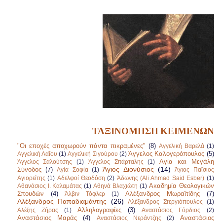
ΤΑΞΙΝΟΜΗΣΗ ΚΕΙΜΕΝΩΝ
"Οι εποχές αποχωρούν πάντα πικραμένες"
(8)
Αγγελική Βαρελά
(1)
Άγγελος Καλογερόπουλος
(5)
Αγγελική Λαΐου
(1)
Αγγελική Σιγούρου
(2)
Αγία και Μεγάλη
Άγγελος Σαλούτσης
(1)
Άγγελος Σπάρταλης
(1)
Άγιος Διονύσιος
(14)
Σύνοδος
(7)
Αγία Σοφία
(1)
Άγιος Παΐσιος
Αγιορείτης
(1)
Αδελφοί Θεοδόση
(2)
Άδωνης (Ali Ahmad Said Esber)
(1)
Ακαδημία Θεολογικών
Αθανάσιος Ι. Καλαμάτας
(1)
Αθηνά Βλαχιώτη
(1)
Σπουδών
(4)
Αλέξανδρος Μωραϊτίδης
(7)
Άλβιν Τόφλερ
(1)
Αλέξανδρος Παπαδιαμάντης
(26)
Αλέξανδρος Στεργιόπουλος
(1)
Αλληλογραφίες
(3)
Αλέξης Ζήρας
(1)
Αναστάσιος Γόρδιος
(2)
Αναστάσιος Μαράς
(4)
Αναστάσιος
Αναστάσιος Νεράντζης
(2)