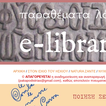
παραθέματα λ
e-libra
ΑΡΧΙΚΗ
/
ΣΤΟΝ ΙΣΚΙΟ ΤΟΥ ΗΣΚΙΟΥ
/
NATURA ZANTE
/
ΝΥΧ
©
ΑΠΑΓΟΡΕΥΕΤΑΙ
η αναδημοσίευση και αναπαραγωγή ο
(
pakapodistrias@gmail.com
), καθώς αποτελούν πνευματικ