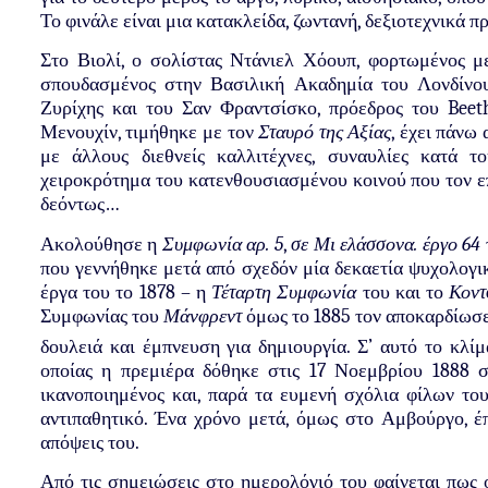
Το φινάλε είναι μια κατακλείδα, ζωντανή, δεξιοτεχνικά 
Στο Βιολί, ο σολίστας Ντάνιελ Χόουπ, φορτωμένος με
σπουδασμένος στην Βασιλική Ακαδημία του Λονδίνου
Ζυρίχης και του Σαν Φραντσίσκο, πρόεδρος του
Beet
Μενουχίν, τιμήθηκε με τον
Σταυρό της Αξίας
, έχει πάνω
με άλλους διεθνείς καλλιτέχνες, συναυλίες κατά 
χειροκρότημα του κατενθουσιασμένου κοινού που τον επ
δεόντως…
Ακολούθησε η
Συμφωνία αρ. 5
,
σε Μι ελάσσονα. έργο 64
που γεννήθηκε μετά από σχεδόν μία δεκαετία ψυχολογι
έργα του το 1878 – η
Τέταρτη Συμφωνία
του και το
Κοντ
Συμφωνίας του
Μάνφρεντ
όμως το 1885 τον αποκαρδίωσε 
δουλειά και έμπνευση για δημιουργία. Σ’ αυτό το κλί
οποίας η πρεμιέρα δόθηκε στις 17 Νοεμβρίου 1888 σ
ικανοποιημένος και, παρά τα ευμενή σχόλια φίλων του
αντιπαθητικό. Ένα χρόνο μετά, όμως στο Αμβούργο, έ
απόψεις του.
Από τις σημειώσεις στο ημερολόγιό του φαίνεται πως 