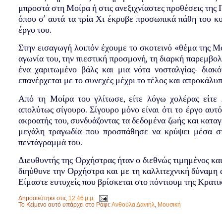
μπροστά στη Μοίρα ή στις ανεξιχνίαστες προθέσεις της 
όπου σ’ αυτά τα τρία Χι έκρυβε προσωπικά πάθη του κ
έργο του.
Στην εισαγωγή λοιπόν έχουμε το σκοτεινό «θέμα της Μο
αγωνία του, την πιεστική προσμονή, τη διαρκή παρεμβο
ένα χαριτωμένο βάλς και μια νότα νοσταλγίας- διακ
επανέρχεται με το συνεχές μέχρι το τέλος και απροκάλυ
Από τη Μοίρα του γλίτωσε, είτε λόγω χολέρας είτε 
απολύτως σίγουρο. Σίγουρο μόνο είναι ότι το έργο αυτ
ακροατής του, συνδυάζοντας τα δεδομένα ζωής και καταγ
μεγάλη τραγωδία που προσπάθησε να κρύψει μέσα στ
πεντάγραμμά του.
Διευθυντής της Ορχήστρας ήταν ο διεθνώς τιμημένος κα
διηύθυνε την Ορχήστρα και με τη καλλιτεχνική δύναμη
Είμαστε ευτυχείς που βρίσκεται στο πόντιουμ της Κρατικ
Δημοσιεύτηκε στις
12:46 μ.μ.
Το Κείμενο αυτό υπάρχει στο Ράφι:
Ανθούλα Δανιήλ
,
Μουσική