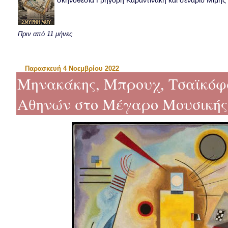
σκηνοθεσία Γρηγόρη Καραντινάκη και σενάριο Μιμής Ντ
Πριν από 11 μήνες
Παρασκευή 4 Νοεμβρίου 2022
Μηνακάκης, Μπρουχ, Τσαϊκόφ
Αθηνών στο Μέγαρο Μουσικής 