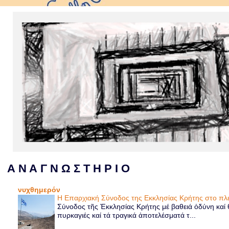
Α Ν Α Γ Ν Ω Σ Τ Η Ρ Ι Ο
νυχθημερόν
Η Επαρχιακή Σύνοδος της Εκκλησίας Κρήτης στο 
Σύνοδος τῆς Ἐκκλησίας Κρήτης μέ βαθειά ὀδύνη καί θ
πυρκαγιές καί τά τραγικά ἀποτελέσματά τ...