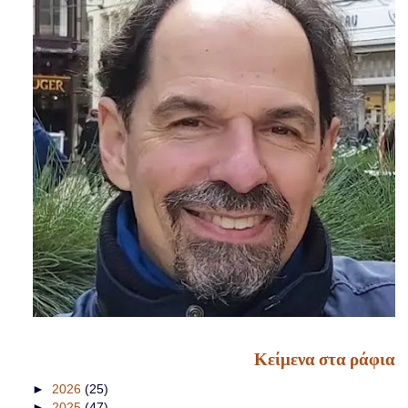
Κείμενα στα ράφια
►
2026
(25)
►
2025
(47)