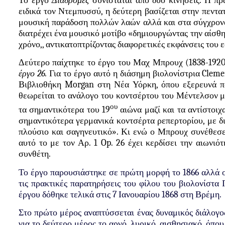
Το έργο
Διαδρομές
συνίσταται από δύο κινήσεις. Η πρ
ειδικά τον Ντεμπυσσύ, η δεύτερη βασίζεται στην πεντ
μουσική παράδοση πολλών λαών αλλά και στα σύγχρονα 
διατρέχει ένα μουσικό μοτίβο «δημιουργώντας την αίσθη
χρόνο,, αντικατοπτρίζοντας διαφορετικές εκφάνσεις του 
Δεύτερο παίχτηκε το έργο του Μαχ Μπρουχ (1838-192
έργο 26.
Για το έργο αυτό η διάσημη βιολονίστρια
Cleme
Βιβλιοθήκη Morgan στη Νέα Υόρκη, όπου εξερευνά πο
θεωρείται το ανάλογο του κοντσέρτου του Μέντελσον μ
ου
τα σημαντικότερα του 19
αιώνα μαζί και τα αντίστοι
σημαντικότερα γερμανικά κοντσέρτα ρεπερτορίου, με δ
πλούσιο και σαγηνευτικό». Κι ενώ ο Μπρουχ συνέθεσ
αυτό το με τον Αρ. 1 Op. 26 έχει κερδίσει την αιωνιό
συνθέτη.
Το έργο παρουσιάστηκε σε πρώτη μορφή το 1866 αλλά 
τις πρακτικές παρατηρήσεις του φίλου του βιολονίστα 
έργου δόθηκε τελικά στις 7 Ιανουαρίου 1868 στη Βρέμη.
Στο πρώτο μέρος αναπτύσσεται ένας δυναμικός διάλογος
για το δεύτερο μέρος το αργό, λυρικό, αισθησιακό, όπου