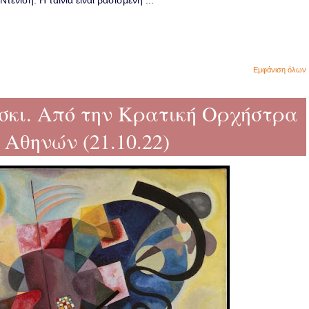
ενίση. Η ταινία είναι βασισμένη ...
Εμφάνιση όλων
σκι. Από την Κρατική Ορχήστρα
Αθηνών (21.10.22)