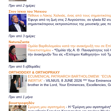
Πριν από 2 ημέρες
Στον ίσκιο του Ήσκιου
Πέθανε ο Λάκης Χαλκιάς, ένας από τους σημαντικό
Έφυγε από τη ζωή στις 2 Αυγούστου, σε ηλικία 82 ετ
σημαντικότερους εκπροσώπους της μουσικής μας παρ
Πριν από 3 ημέρες
NaturaZante
Ομιλία Βαρθολομαίου κατά την ανακήρυξή του σε Επ
Πανεπιστημίου
-
*Ὁμιλία τῆς Α. Θ. Παναγιότητος τοῦ
τήν ἀνακήρυξίν Του εἰς «Ἐπίτιμον Καθηγητήν» τοῦ Τ
Πριν από 5 εβδομάδες
ORTHODOXY & ORTHOPRAXY
ECUMENICAL PATRIARCH BARTHOLOMEW: “ECUM
INERTIA”
-
VILNIUS, 8 JUNE 2026 *** Your Eminence 
brother in the Lord, Your Eminences, Excellencies, G
Πριν από 1 μήνα
βουστροφηδόν
Σμύρνη μου αγαπημένη
-
Η *Σμύρνη μου αγαπημένη* ε