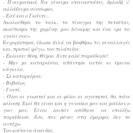
- Πνευματικά. Να γίνουμε επαναστάτες, δηλαδή ν’
αλλάξουμε σύσσωμοι.
- Εσύ και ο Γκάντι…
Ακολούθησε το ταλκ, το τίναγμα της πετσέτας,
«με τις
σκούπισμα της χαμένης μου δύναμης και ένα
υγείες σας».
Ευχαρίστησα, έδωσα ψιλά να βοηθήσω τις συναλλαγές
και, προτού φύγω, τον πιλάτεψα:
- Έκλεισες θέση, Θύμιο. Άντε καλό παράδεισο!
- Μην με καταριέσαι,
απάντησε αυτός κι έμεινα
κάγκελο.
- Σε καταριέμαι;
- Βεβαίως.
- Γιατί;
- Όλοι οι γνωστοί και οι φίλοι οι αγαπητοί, θα πάνε
κόλαση. Εκεί θα είναι και η γυναίκα μου και μάλλον ο
γιος μου. Είναι λοιπόν απίθανο να επιλέξω
παράδεισο. Άσε, που μόνος στα όμορφα, δεν το
αντέχω
.
Τον κοίταγα άναυδος.