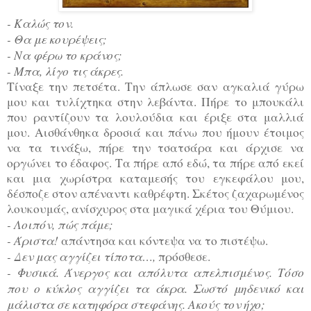
- Καλώς τον.
- Θα με κουρέψεις;
- Να φέρω το κράνος;
- Μπα, λίγο τις άκρες
.
Τίναξε την πετσέτα. Την άπλωσε σαν αγκαλιά γύρω
μου και τυλίχτηκα στην λεβάντα. Πήρε το μπουκάλι
που ραντίζουν τα λουλούδια και έριξε στα μαλλιά
μου. Αισθάνθηκα δροσιά και πάνω που ήμουν έτοιμος
να τα τινάξω, πήρε την τσατσάρα και άρχισε να
οργώνει το έδαφος. Τα πήρε από εδώ, τα πήρε από εκεί
και μια χωρίστρα καταμεσής του εγκεφάλου μου,
δέσποζε στον απέναντι καθρέφτη. Σκέτος ζαχαρωμένος
λουκουμάς, ανίσχυρος στα μαγικά χέρια του Θύμιου.
- Λοιπόν, πώς πάμε;
- Άριστα!
απάντησα και κόντεψα να το πιστέψω.
- Δεν μας αγγίζει τίποτα…,
πρόσθεσε.
- Φυσικά. Άνεργος και απόλυτα απελπισμένος. Τόσο
που ο κύκλος αγγίζει τα άκρα. Σωστό μηδενικό και
μάλιστα σε κατηφόρα στεφάνης. Ακούς τον ήχο;