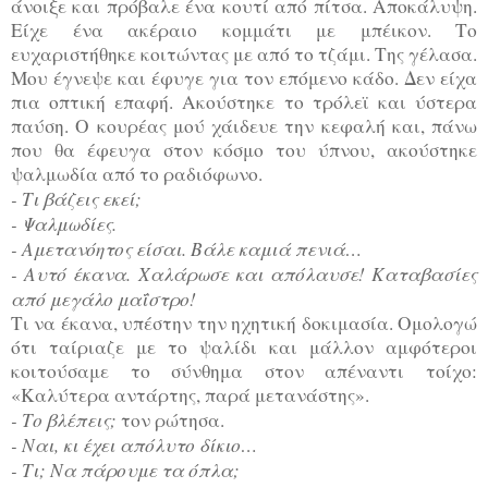
άνοιξε και πρόβαλε ένα κουτί από πίτσα. Αποκάλυψη.
Είχε ένα ακέραιο κομμάτι με μπέικον. Το
ευχαριστήθηκε κοιτώντας με από το τζάμι. Της γέλασα.
Μου έγνεψε και έφυγε για τον επόμενο κάδο. Δεν είχα
πια οπτική επαφή. Ακούστηκε το τρόλεϊ και ύστερα
παύση. Ο κουρέας μού χάιδευε την κεφαλή και, πάνω
που θα έφευγα στον κόσμο του ύπνου, ακούστηκε
ψαλμωδία από το ραδιόφωνο.
- Τι βάζεις εκεί;
- Ψαλμωδίες.
- Αμετανόητος είσαι. Βάλε καμιά πενιά…
- Αυτό έκανα. Χαλάρωσε και απόλαυσε! Καταβασίες
από μεγάλο μαΐστρο!
Τι να έκανα, υπέστην την ηχητική δοκιμασία. Ομολογώ
ότι ταίριαζε με το ψαλίδι και μάλλον αμφότεροι
κοιτούσαμε το σύνθημα στον απέναντι τοίχο:
«Καλύτερα αντάρτης, παρά μετανάστης».
- Το βλέπεις;
τον ρώτησα.
- Ναι, κι έχει απόλυτο δίκιο…
- Τι; Να πάρουμε τα όπλα;