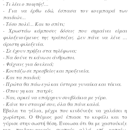
- Τι λέει ο ποιητής!…
- Για να έρθω εδώ, έσπασα τον κουμπαρά των
παιδιών…
- Τόσο πολύ… Και το σπίτι;
- Χρωστάω κάμποσες δόσεις που σημαίνει είμαι
φιλοξενούμενος της τράπεζας. Δεν πάνε να λένε …
άριστη φιλοξενία.
- Σε έχουν πρήξει στα τηλέφωνα;
- Να δούνε τι κάνω οι άνθρωποι.
- Ψάχνεις για δουλειά;
- Κοιτάζω σε πρεσβείες και προξενεία.
- Και τα παιδιά;
- Πρώτα θα πάω εγώ και ύστερα γυναίκα και τέκνα.
- Όπου γη και πατρίς.
- Ναι, αρκεί να υπάρχουν σουβλάκια με γύρο.
- Κάνε τον σταυρό σου, όλα θα πάνε καλά.
Έβαλα τα γέλια, μέχρι που κινδύνεψε να χαλάσει η
χωρίστρα. Ο Θύμιος μού έπιασε το κεφάλι και το
γύρισε στην σωστή θέση. Ένοιωσα ότι θα με χαστούκιζε
για παιδαγωγικούς σκοπούς αλλά επί ματαίω.