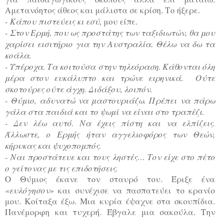
Αμετανόητος άθεος και μάλιστα σε κρίση. Το ήξερε.
- Κάπου πιστεύεις κι εσύ,
μου είπε.
- Στον Ερμή, που ως προστάτης των ταξιδιωτών, θα μου
χαρίσει εισιτήριο για την Αυστραλία. Θέλω να δω τα
κοάλα.
- Υπέροχα. Τα κοιτούσα στην τηλεόραση. Κάθονται όλη
μέρα στον ευκάλυπτο και τρώνε ειρηνικά. Ούτε
σκοτούρες ούτε άγχη. Διδάξου, λοιπόν.
- Θύμιο, αδυνατώ να μαστουριάζω. Πρέπει να πάρω
γάλα στα παιδιά και το ψωμί να είναι στο τραπέζι.
- Δεν λέω αυτό. Να έχεις πίστη και να ελπίζεις.
Άλλωστε, ο Ερμής ήταν αγγελιοφόρος των Θεών,
κήρυκας και ψυχοπομπός.
- Ναι προστάτευε και τους ληστές… Τον είχε στο πέτο
ο γείτονας με τις επιδοτήσεις.
Ο Θύμιος έκανε τον σταυρό του. Έριξε ένα
«ευλόγησον»
και συνέχισε να πασπατεύει το κρανίο
μου. Κοίταξα έξω. Μια κυρία έψαχνε στα σκουπίδια.
Πανέμορφη και τυχερή. Έβγαλε μια σακούλα. Την